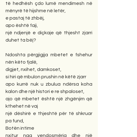
të hedhësh çdo lumë mendimesh në 
mënyrë të hijshme në letër,
e pastaj të zhbëj,
apo është faji, 
një ndjenjë e diçkaje që thjesht zjarri 
duhet ta bëj?
Ndoshta përgjigjja mbetet e fshehur 
nën këto fjalë,
digjet, nxihet, damkoset,
si hiri që mbulon prushin në këtë zjarr
apo kurrë nuk u zbulua ndërsa koha 
kalon dhe një histori e re shpaloset,
ajo që mbetet është një zhgënjim që 
kthehet në vaj
një dëshirë e thjeshtë për të shkruar 
pa fund,
Botën intime
nxitur nga vendosmëria dhe një 