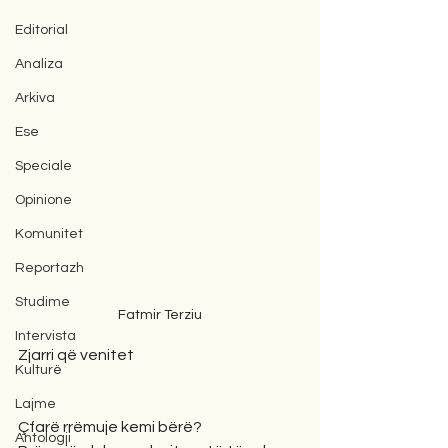
Editorial
Analiza
Arkiva
Ese
Speciale
Opinione
Komunitet
Reportazh
Studime
Fatmir Terziu
Intervista
Zjarri që venitet
Kulturë
Lajme
Çfarë rrëmuje kemi bërë?
Antologji