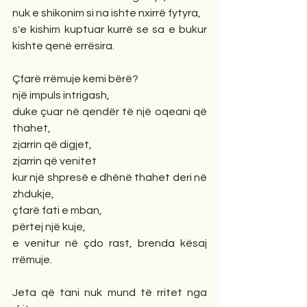
nuk e shikonim si na ishte nxirrë fytyra,
s'e kishim kuptuar kurrë se sa e bukur 
kishte qenë errësira.
Çfarë rrëmuje kemi bërë?
një impuls intrigash,
duke çuar në qendër të një oqeani që 
thahet,
zjarrin që digjet, 
zjarrin që venitet
kur një shpresë e dhënë thahet deri në 
zhdukje,
çfarë fati e mban, 
përtej një kuje,
e venitur në çdo rast, brenda kësaj 
rrëmuje. 
Jeta që tani nuk mund të rritet nga 