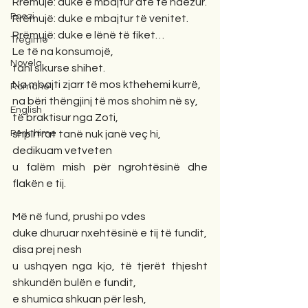
Rrëmujë: duke e mbajtur atë të ndezur.
Poezi
Rrëmujë: duke e mbajtur të venitet.
Rrëmujë: duke e lënë të fiket…
Tregime
Le të na konsumojë, 
Novela
tani sikurse shihet. 
Na mbajti zjarr të mos kthehemi kurrë,
Romane
na bëri thëngjinj të mos shohim në sy,
English
të braktisur nga Zoti, 
shpirtrat tanë nuk janë veç hi,
Përkthime
dedikuam vetveten 
u falëm mish për ngrohtësinë dhe 
flakën e tij.
Më në fund, prushi po vdes 
duke dhuruar nxehtësinë e tij të fundit,
disa prej nesh 
u ushqyen nga kjo, të tjerët thjesht 
shkundën bulën e fundit,
e shumica shkuan për lesh,