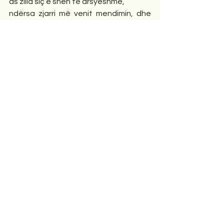
as zilia siç e sheh të arsyeshme,
ndërsa zjarri më venit mendimin, dhe 
nuk mund të shoh se kur do të mbaroj,
ndoshta gabohem,
por tashmë do të fle, 
me siguri do ta rindez përsëri kur të 
zgjohem.
Poezi
Comments
Write a comment...