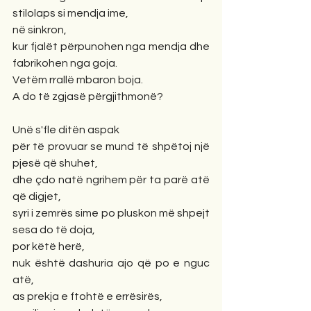
stilolaps si mendja ime,
në sinkron,
kur fjalët përpunohen nga mendja dhe 
fabrikohen nga goja. 
Vetëm rrallë mbaron boja.
A do të zgjasë përgjithmonë?
Unë s'fle ditën aspak 
për të provuar se mund të shpëtoj një 
pjesë që shuhet,
dhe çdo natë ngrihem për ta parë atë 
që digjet,
syri i zemrës sime po pluskon më shpejt 
sesa do të doja,
por këtë herë, 
nuk është dashuria ajo që po e nguc 
atë,
as prekja e ftohtë e errësirës, 