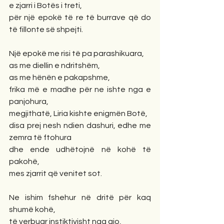
e zjarri i Botës i treti, 
për një epokë të re të burrave që do 
të fillonte së shpejti.
Një epokë me risi të pa parashikuara,
as me diellin e ndritshëm, 
as me hënën e pakapshme,
frika më e madhe për ne ishte nga e 
panjohura,
megjithatë, Liria kishte enigmën Botë,
disa prej nesh ndien dashuri, edhe me 
zemra të ftohura
dhe ende udhëtojnë në kohë të 
pakohë,
mes zjarrit që venitet sot.
Ne ishim fshehur në dritë për kaq 
shumë kohë,
të verbuar instiktivisht nga ajo, 