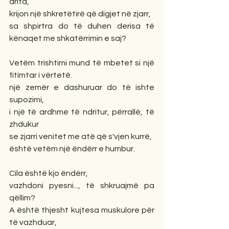
drita, 
krijon një shkretëtirë që digjet në zjarr,
sa shpirtra do të duhen derisa të 
kënaqet me shkatërrimin e saj?
Vetëm trishtimi mund të mbetet si një 
fitimtar i vërtetë.
një zemër e dashuruar do të ishte 
supozimi,
i një të ardhme të ndritur, përrallë, të 
zhdukur
se zjarri venitet me atë që s'vjen kurrë,
është vetëm një ëndërr e humbur.
Cila është kjo ëndërr,
vazhdoni pyesni..., të shkruajmë pa 
qëllim?
A është thjesht kujtesa muskulore për 
të vazhduar,