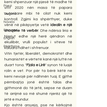
kemi shpenzuar një pjesë të madhe të 
Poezi
vitit 2020 nën masa të papara 
autoritare mbi të cilat nuk kemi 
Tregime
kontroll. Zgjimi ka shpërthyer, duke 
Novela
vënë në pikëpyetje vetë 
idealin e një 
Romane
shoqërie të verbër
. Dhe ndërsa liria e 
Njeriut edhe një herë qëndron në 
English
ekuilibër, vrulli populist i viteve të 
Përkthime
kaluara ndihet i shfrenuar. 
Vitin tjetër, liberalët, demokratët dhe 
humanistët e vërtetë kanë një luftë në 
duart tona. "
Fjala e Lirë
" synon të luajë 
rolin e vet. Por për ta bërë këtë ne 
kemi nevojë për ndihmën tuaj. E gjithë 
përmbajtja jonë është falas dhe 
gjithmonë do të jetë, sepse ne duam 
të arrijmë sa më shumë njerëz që të 
jetë e mundur. 
Kjo është arsyeja, pse ne kërkojmë 