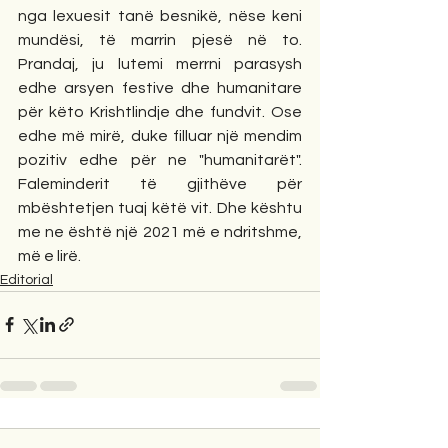
nga lexuesit tanë besnikë, nëse keni 
mundësi, të marrin pjesë në to. 
Prandaj, ju lutemi merrni parasysh 
edhe arsyen festive dhe humanitare 
për këto Krishtlindje dhe fundvit. Ose 
edhe më mirë, duke filluar një mendim 
pozitiv edhe për ne "humanitarët". 
Faleminderit të gjithëve për 
mbështetjen tuaj këtë vit. Dhe kështu 
me ne është një 2021 më e ndritshme, 
më e lirë.
Editorial