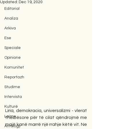
Updated:
Dec 19, 2020
Editorial
Analiza
Arkiva
Ese
Speciale
Opinione
Komunitet
Reportazh
Studime
Intervista
Kulturë
Liria, demokracia, universalizmi - vlerat 
Lajme
thelbësore për të cilat qëndrojmë me 
majë kanë marrë një rrahje këtë vit. Ne 
Antologji