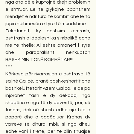
nga ata që e kuptojnë drejt problemin 
e shtruar. Le të gjykojnë paanshëm 
mendjet e ndritura të kombit dhe le ta 
japin ndihmesën e tyre të mundshme. 
Tekefundit, ky bashkim zemrash, 
eshtrash e idealesh ka simbolikë edhe 
më të thellë: Ai është amaneti i Tyre 
dhe paraprakisht nënkupton 
BASHKIMIN TONË KOMBËTAR!!!
* * *
Kërkesa për rivarrosjen e eshtrave të 
saj në Galicë, pranë bashkëshortit dhe 
bashkëluftëtarit Azem Galica, le që po 
injorohet tash e dy dekada, nga 
shoqëria e nga të dy qeveritë, por, së 
fundmi, doli në shesh edhe një hile e 
paparë dhe e padëgjuar: Krahas dy 
varreve të ditura, mbiu si nga dheu 
edhe varri i tretë, për të cilin thuajse 