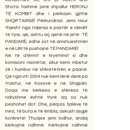
Shota tashmë janë shpallur HERONJ 
TË KOMBIT dhe i përkasin gjithë 
SHQIPTARISË! Përkundrazi. Jemi nisur 
thjesht nga ndjenja e pastër e idealit 
të tyre, që, ashtu siç qenë në jetë- TË 
PANDARË, edhe sot në amshueshmëri 
e në LIRI të pushojnë TË PANDARË!
Ne të afërmit e kryetrimit si dhe 
komisioni nismëtar, sikur kemi mbetur 
zë i humbur në shkretëtirën e paanë. 
Që nga viti 2004 nuk kemi lënë derë pa 
trokitur, në Kosovë e në Shqipëri. 
Dosja me kërkesa e shkresa të 
ndryshme është fryrë aq sa nuk 
peshohet dot. Dhe, përpos fjalëve të 
mira, të buta e të ëmbla, askush asgjë 
konkrete! Thuajse jemi lodhur, andaj 
kërkojmë ndihmë. Kërkojmë ndihmë 