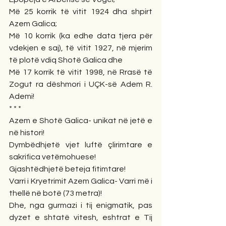
Më 25 korrik të vitit 1924 dha shpirt 
Azem Galica; 
Më 10 korrik (ka edhe data tjera për 
vdekjen e saj), të vitit 1927, në mjerim 
të plotë vdiq Shotë Galica dhe 
Më 17 korrik të vitit 1998, në Rrasë të 
Zogut ra dëshmori i UÇK-së Adem R. 
Ademi!
* * * 
Azem e Shotë Galica- unikat në jetë e 
në histori! 
Dymbëdhjetë vjet luftë çlirimtare e 
sakrifica vetëmohuese!
Gjashtëdhjetë beteja fitimtare!
Varri i Kryetrimit Azem Galica- Varri më i 
thellë në botë (73 metra)!
Dhe, nga gurmazi i tij enigmatik, pas 
dyzet e shtatë vitesh, eshtrat e Tij 