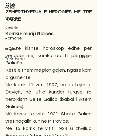
Ose
Poezi
ZEMËRTHYERJA E HEROINËS ME TRE 
Tregime
VARRE
Novela
Korriku- muaj i Galicës
Romane
Po të kishte horoskop edhe për 
English
vendbanime, korriku do t’i përgjigjej 
Përkthime
Galicës. 
Këtë e them me plot gojën, ngase kam 
argumente:
Në korrik të vitit 1907, në betejën e 
Deviçit, në luftë kundër turqve, ra 
heroikisht Bejtë Galica (babai i Azem 
Galicës);
Në korrik të vitit 1921 Shotë Galica 
vret naçallnikun në Mitrovicë; 
Më 15 korrik të vitit 1924 u zhvillua 
Epopeja e Arbërisë së Vogël; 