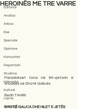
HEROINËS ME TRE VARRE
Editorial
Analiza
Arkiva
Ese
Speciale
Opinione
Komunitet
Reportazh
Studime
Paradokset tona në 94-vjetorin e 
Intervista
shuarjes së Shotë Galicës
Kulturë
Bedri TAHIRI
Lajme
Antologji
SHOTË GALICA DHE HILET E JETËS 