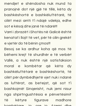
mendjet e shëndosha nuk mund ta 
pranojnë dot një gjë të tillë, këta dy 
bashkëshortë e bashkëluftëtarë, të 
cilët mezi arriti t’i ndajë vdekja, edhe 
sot e kësaj dite janë të ndarë!!! 
Varri i zbrazët i Shotës në Galicë është 
kenataf i llojit të vet, për të cilin grekët 
e vjetër do të bënin çmos!!! 
Besoj se ka ardhur koha që mos të 
bëhemi krejt të shurdhër e të verbër! 
Vallë, a nuk është një satisfaksion 
moral e kombëtar që këta dy 
bashkëluftëtarë e bashkëshortë, të 
cilët për dymbëdhjetë vjet nuk i ndanë 
as luftërat, as betejat, që sot t’i 
bashkojmë! Sinqerisht, nuk jemi nisur 
nga shpirtngushtësia e përvetësimit 
të këtyre figurave madhore 
kombëtare. Jo, ore jo. Azemi dhe 