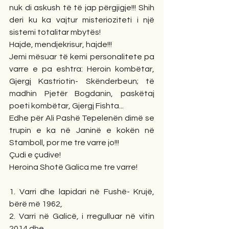
nuk di askush të të jap përgjigje!!! Shih 
deri ku ka vajtur misterioziteti i një 
sistemi totalitar mbytës!
Hajde, mendjekrisur, hajde!!!
Jemi mësuar të kemi personalitete pa 
varre e pa eshtra: Heroin kombëtar, 
Gjergj Kastriotin- Skënderbeun; të 
madhin Pjetër Bogdanin, paskëtaj 
poeti kombëtar, Gjergj Fishta...
Edhe për Ali Pashë Tepelenën dimë se 
trupin e ka në Janinë e kokën në 
Stamboll, por me tre varre jo!!!
Çudi e çudive!
Heroina Shotë Galica me tre varre!
1. Varri dhe lapidari në Fushë- Krujë, 
bërë më 1962,
2. Varri në Galicë, i rregulluar në vitin 
2014 dhe