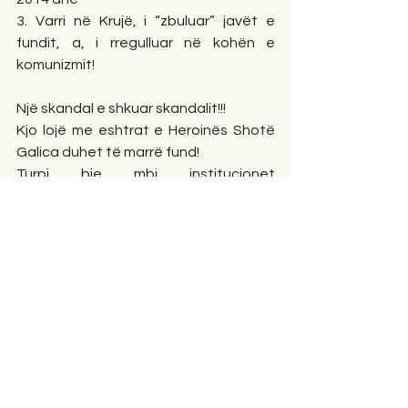
3. Varri në Krujë, i “zbuluar” javët e 
fundit, a, i rregulluar në kohën e 
komunizmit!
Një skandal e shkuar skandalit!!!
Kjo lojë me eshtrat e Heroinës Shotë 
Galica duhet të marrë fund!
Turpi bie mbi institucionet 
vendimmarrëse shtetërore!
Ky turp, le të rëndoi si gur mallkimi edhe 
në ndërgjegjen e të gjithë atyre që në 
çfarëdo mënyre pengojnë realizimin e 
këtij amaneti!
O sot, o kurrë!- të ndriçohet ky 
fenomen që jep një pasqyrë të trishtë 
të mendësisë sonë mjerane dhe 
eshtrat e Heroinës Shotë Galica të 
pushojnë aty ku e kanë vendin, në 