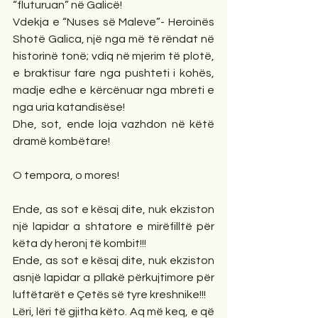
“fluturuan” në Galicë!
Vdekja e “Nuses së Maleve”- Heroinës 
Shotë Galica, një nga më të rëndat në 
historinë tonë; vdiq në mjerim të plotë, 
e braktisur fare nga pushteti i kohës, 
madje edhe e kërcënuar nga mbreti e 
nga uria katandisëse!
Dhe, sot, ende loja vazhdon në këtë 
dramë kombëtare! 
O tempora, o mores!
Ende, as sot e kësaj dite, nuk ekziston 
një lapidar a shtatore e mirëfilltë për 
këta dy heronj të kombit!!! 
Ende, as sot e kësaj dite, nuk ekziston 
asnjë lapidar a pllakë përkujtimore për 
luftëtarët e Çetës së tyre kreshnike!!!
Lëri, lëri të gjitha këto. Aq më keq, e që 