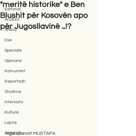
"meritë historike" e Ben
Editorial
Blushit për Kosovën apo
Analiza
për Jugosllavinë ...!?
Arkiva
Ese
Speciale
Opinione
Komunitet
Reportazh
Studime
Intervista
Kulturë
Lajme
Antologji
Nga Xhevat MUSTAFA