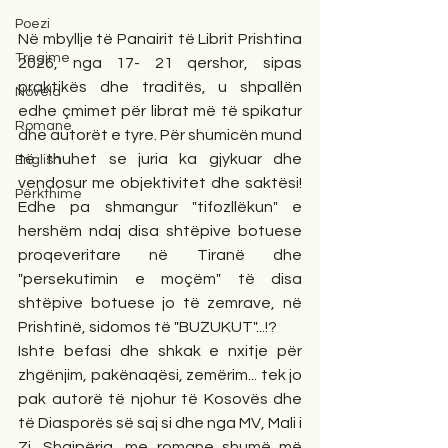
Poezi
Në mbyllje të Panairit të Librit Prishtina 
Tregime
2026, nga 17- 21 qershor, sipas 
praktikës dhe traditës, u shpallën 
Novela
edhe çmimet për librat më të spikatur 
Romane
dhe autorët e tyre. Për shumicën mund 
të thuhet se juria ka gjykuar dhe 
English
vendosur me objektivitet dhe saktësi! 
Përkthime
Edhe pa shmangur "tifozllëkun" e 
hershëm ndaj disa shtëpive botuese 
proqeveritare në Tiranë dhe 
"persekutimin e moçëm" të disa 
shtëpive botuese jo të zemrave, në 
Prishtinë, sidomos të "BUZUKUT"...!?
Ishte befasi dhe shkak e nxitje për 
zhgënjim, pakënaqësi, zemërim... tek jo 
pak autorë të njohur të Kosovës dhe 
të Diasporës së saj si dhe nga MV, Mali i 
Zi, Shqipëria, me romane shumë më 