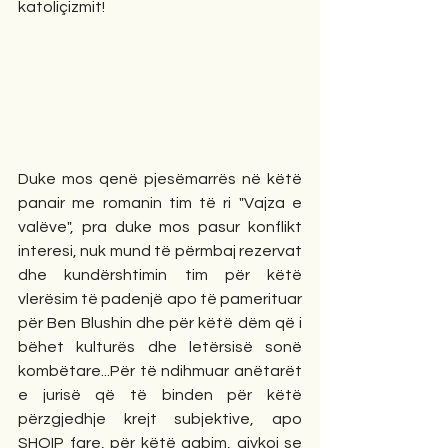
katoliçizmit!
Duke mos qenë pjesëmarrës në këtë 
panair me romanin tim të ri "Vajza e 
valëve", pra duke mos pasur konflikt 
interesi, nuk mund të përmbaj rezervat 
dhe kundërshtimin tim për këtë 
vlerësim të padenjë apo të pamerituar 
për Ben Blushin dhe për këtë dëm që i 
bëhet kulturës dhe letërsisë sonë 
kombëtare...Për të ndihmuar anëtarët 
e jurisë që të binden për këtë 
përzgjedhje krejt subjektive, apo 
SHQIP fare, për këtë gabim, gjykoj se 