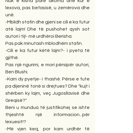
Nuk e kisha parë akoma dhe kur e 
lexova, pas befasisë, u zemërova dhe 
unë.
-Mblidh stafin dhe gjeni se cili e ka futur 
atë lajm! Dhe të pushohet qysh sot 
autori i tij!- më urdhëroi Berisha.
Pas pak minutash mblodhëm stafin.
-Cili e ka futur këtë lajm?- i pyeta të 
gjithë.
Pas një ngurimi, e mori përsipër autori, 
Ben Blushi.
-Kam dy pyetje- i thashë. Përse e fute 
pa dijeninë tonë si drejtues? Dhe "kujt i 
shërben ky lajm, veç Jugosllavisë dhe 
Greqisë?"
Beni u mundua të justifikohej se ishte 
thjeshtë një informacion...për 
lexuesit!?
-Më vjen keq, por kam urdhër të 