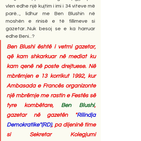
vlen edhe një kujtim i imi i 34 viteve më 
parë..., lidhur me Ben Blushin në 
moshën e rinisë e të fillimeve si 
gazetar...Nuk besoj se e ka harruar 
edhe Beni...?
Ben Blushi është i vetmi gazetar, 
që kam shkarkuar në mediat ku 
kam qenë në poste drejtuese. Në 
mbrëmjen e 13 korrikut 1992, kur 
Ambasada e Francës organizonte 
një mbrëmje me rastin e Festës së 
tyre kombëtare, 
Ben Blushi
, 
gazetar në gazetën "
Rilindja 
Demokratike"(RD)
, pa dijeninë time 
si Sekretar Kolegjumi 