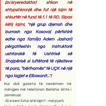
(zv.kryeredaktor) shkon në 
shtypshkronjë dhe fut një lajm të 
shkurtër në fund të f.1 të RD. Sipas 
këtij lajmi, "
një grup djemsh dhe 
burrash nga Kosova( përfshirë 
edhe nga familja Adem Jashari) 
përgatiteshin nga instruktorë 
ushtarakë të Ushtrisë së 
Shqipërisë si luftëtarë të njësiteve 
të para, "bërthamës" të UÇK në një 
nga lagjet e Elbasanit.
.."!
Kur doli gazeta të nesërmen në 
mëngjes më telefonon Berisha. Ishte i 
zemëruar.
-Si e keni futur atë lajm? - më pyeti.