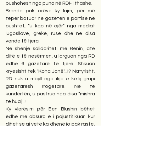
pushohesh nga puna në RD!- i thashë.
Brenda pak orëve ky lajm, për më 
tepër botuar në gazetën e partisë në 
pushtet, "u kap në ajër" nga mediat 
jugosllave, greke, ruse dhe në disa 
vende të tjera.
Në shenjë solidariteti me Benin, atë 
ditë e të nesërmen, u larguan nga RD 
edhe 6 gazetarë të tjerë. Shkuan 
kryesisht tek "Koha Jonë"...!? Natyrisht, 
RD nuk u mbyll nga ikja e këtij grupi 
gazetarësh rrogëtarë. Në të 
kundërtën, u pastrua nga disa "mishra 
të huaj"...!
Ky vlerësim për Ben Blushin bëhet 
edhe më absurd e i pajustifikuar, kur 
dihet se ai vetë ka dhënë jo pak raste, 
me shkrim e me gojë, përbuzjeje ndaj 
shqiptarëve veriorë dhe myslimanë, 