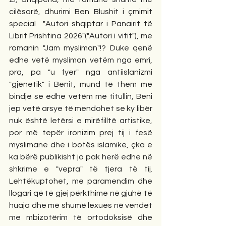
cilësorë, dhurimi Ben Blushit i çmimit 
special  "Autori shqiptar i Panairit të 
Librit Prishtina 2026"("Autori i vitit"), me 
romanin "Jam mysliman"!? Duke qenë 
edhe vetë mysliman vetëm nga emri, 
pra, pa "u fyer" nga antiislanizmi 
"gjenetik" i Benit, mund të them me 
bindje se edhe vetëm me titullin, Beni 
jep vetë arsye të mendohet se ky libër 
nuk është letërsi e mirëfilltë artistike, 
por më tepër ironizim prej tij i fesë 
myslimane dhe i botës islamike, çka e 
ka bërë publikisht jo pak herë edhe në 
shkrime e "vepra" të tjera të tij. 
Lehtëkuptohet, me paramendim dhe 
llogari që të gjej përkthime në gjuhë të 
huaja dhe më shumë lexues në vendet 
me mbizotërim të ortodoksisë dhe 