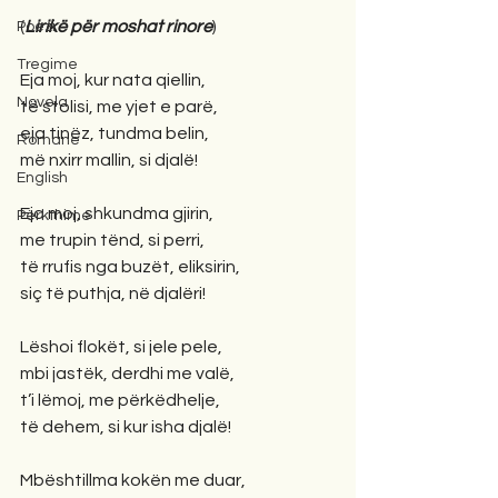
(
Lirikë për moshat rinore
)
Poezi
Tregime
Eja moj, kur nata qiellin,
Novela
të stolisi, me yjet e parë,
eja tinëz, tundma belin,
Romane
më nxirr mallin, si djalë!
English
Eja moj, shkundma gjirin,
Përkthime
me trupin tënd, si perri,
të rrufis nga buzët, eliksirin,
siç të puthja, në djalëri!
Lëshoi flokët, si jele pele,
mbi jastëk, derdhi me valë,
t’i lëmoj, me përkëdhelje,
të dehem, si kur isha djalë!
Mbështillma kokën me duar,