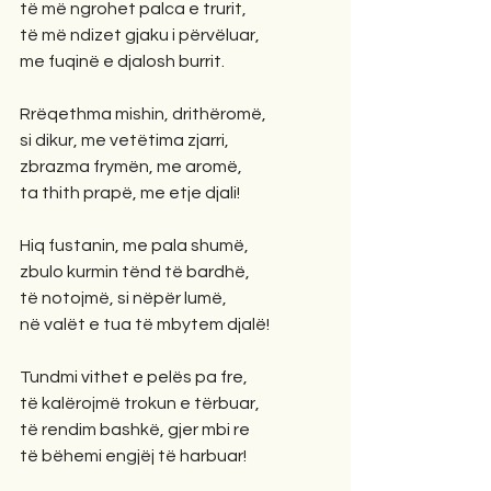
të më ngrohet palca e trurit,
të më ndizet gjaku i përvëluar,
me fuqinë e djalosh burrit.
Rrëqethma mishin, drithëromë,
si dikur, me vetëtima zjarri,
zbrazma frymën, me aromë,
ta thith prapë, me etje djali!
Hiq fustanin, me pala shumë,
zbulo kurmin tënd të bardhë,
të notojmë, si nëpër lumë,
në valët e tua të mbytem djalë!
Tundmi vithet e pelës pa fre,
të kalërojmë trokun e tërbuar,
të rendim bashkë, gjer mbi re
të bëhemi engjëj të harbuar!