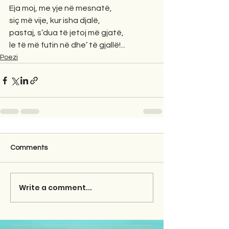
Eja moj, me yje në mesnatë,
siç më vije, kur isha djalë,
pastaj, s’dua të jetoj më gjatë,
le të më futin në dhe’ të gjallë!...
Poezi
Comments
Write a comment...