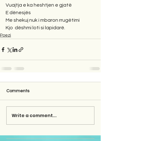
Vuajtja e ka heshtjen e gjatë
E dënesjës
Me shekuj nuk i mbaron rrugëtimi
Kjo  dëshmi loti si lapidarë.
Poezi
Comments
Write a comment...