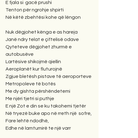
E fjala si  gacë prushi
Tenton për ngrohje shpirti
Në këtë zbehtësi kohe që lëngon
Nuk dëgjohet kënga e as hareja
Janë ndry telat e çiftelisë odave
Qyteteve dëgjohet zhurmë e 
autobusëve
Lartësive shikojmë qiellin
Aeroplanët kur fluturojnë
Zgjue bletësh pistave të aeroporteve
Metropoleve të botës
Me dy gishta përshëndetemi
Me njëri tjetri si puthje
E një Zot e din se ku takohemi tjetër
Në tryezë buke apo në rreth një  sofre,
Fare lehtë ndodhë,
Edhe në lamtumirë te një varr