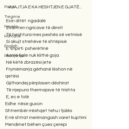
   VUAJTJA E KA HESHTJEN E GJATË...
Poezi
Tregime
 Ecin ditët  ngadalë
Novela
 Zvarriten ngricave të dimrit
 Të heshtura mes peshës së vetmisë
Romane
 Si akujt strehëve të shtëpisë
English
 E  shpirti  psherëtinë
 Asnjë fjalë nuk klithë goja
Përkthime
 Në këtë zbrazësi jete
 Frymëmarrja gërhanë lëshon në 
qetësi
 Gjithandej përplasen dëshirat
 Të rrjepura therrnajave të trishta
 E, ec e folë
Edhe  nëse guxon
Shtrembër rrëshqet tehu i fjalës
E në shtrat merimangash varet kuptimi
Mendimet bëhen çues çerepi