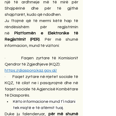
një të ardhmeje më të mirë për 
Shqipërinë dhe për të gjithë 
shqiptarët, kudo që ndodhen.
Ju ftojmë që të merrni këtë hap të 
rëndësishëm për regjistrimin 
në 
Platformën e Elektronike të 
Regjistrimit (PER)
. Për më shumë 
informacion, mund të vizitoni:
·       Faqen zyrtare të Komisionit 
Qendror të Zgjedhjeve (KQZ):
https://diaspora.kqz.gov.al/
·       Faqet zyrtare në rrjetet sociale të 
KQZ, të cilat ne i pasqyrojmë dhe në 
faqet sociale të Agjencisë Kombëtare 
të Diasporës.
Këto informacione mund t’i ndani 
tek miqtë e të afërmit tuaj.
Duke ju falenderuar, 
për më shumë 