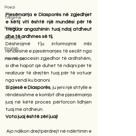
Poezi
Pjesëmarrja e Diasporës në zgjedhjet 
Tregime
e këtij viti është një mundësi për të 
Novela
treguar angazhimin tuaj ndaj atdheut 
dhe të ardhmes së tij.
Romane
Dëshirojmë t’ju informojmë mbi 
English
rëndësinë e pjesëmarrjes të secilit nga 
ne në procesin zgjedhor të ardhshëm, 
Përkthime
si dhe hapat që duhet të ndiqni për të 
realizuar të drejtën tuaj për të votuar 
nga vendi ku banoni.
Si pjesë e Diasporës
, ju jeni një shtyllë e 
rëndësishme e kombit dhe pjesëmarrja 
juaj në këtë proces përforcon lidhjen 
tuaj me atdheun.
Vota juaj është zëri juaj!
 Ajo ndikon drejtpërdrejt në ndërtimin e 