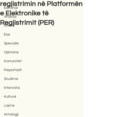
regjistrimin në Platformën
Editorial
e Elektronike të
Analiza
Regjistrimit (PER)
Arkiva
Ese
Speciale
Opinione
Komunitet
Reportazh
Studime
Intervista
Kulturë
Lajme
Antologji