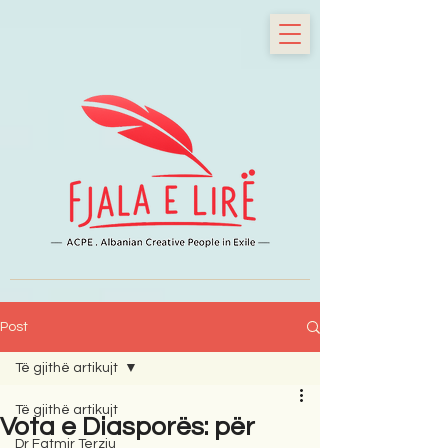
Post
Të gjithë artikujt
Të gjithë artikujt
Vota e Diasporës: për
Dr Fatmir Terziu