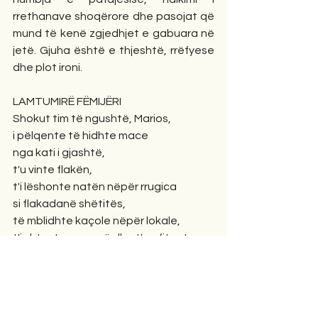
rrethanave shoqërore dhe pasojat që 
mund të kenë zgjedhjet e gabuara në 
jetë. Gjuha është e thjeshtë, rrëfyese 
dhe plot ironi.
LAMTUMIRË FËMIJËRI
Shokut tim të ngushtë, Marios,
i pëlqente të hidhte mace
nga kati i gjashtë,
t'u vinte flakën,
t'i lëshonte natën nëpër rrugica
si flakadanë shëtitës,
të mblidhte kaçole nëpër lokale,
t'i shtypte me gurë dhe t'ua fitonte
gjithë kaçolet e tjera në lojë
djemve të lagjes,
pastaj të hypte në tarracën e pallatit
dhe t'i vërviste që andej