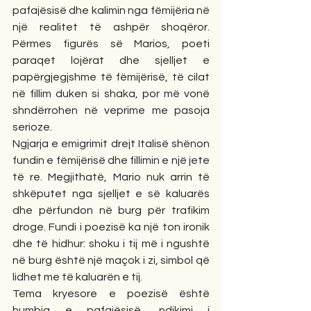
pafajësisë dhe kalimin nga fëmijëria në 
një realitet të ashpër shoqëror. 
Përmes figurës së Marios, poeti 
paraqet lojërat dhe sjelljet e 
papërgjegjshme të fëmijërisë, të cilat 
në fillim duken si shaka, por më vonë 
shndërrohen në veprime me pasoja 
serioze.
Ngjarja e emigrimit drejt Italisë shënon 
fundin e fëmijërisë dhe fillimin e një jete 
të re. Megjithatë, Mario nuk arrin të 
shkëputet nga sjelljet e së kaluarës 
dhe përfundon në burg për trafikim 
droge. Fundi i poezisë ka një ton ironik 
dhe të hidhur: shoku i tij më i ngushtë 
në burg është një maçok i zi, simbol që 
lidhet me të kaluarën e tij.
Tema kryesore e poezisë është 
humbja e pafajësisë, ndikimi i 