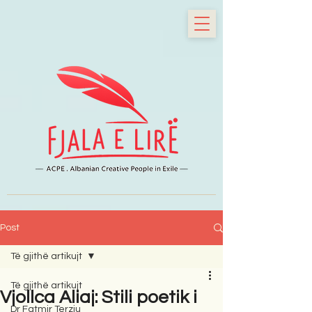
Post
Të gjithë artikujt
Të gjithë artikujt
Vjollca Aliaj: Stili poetik i
Dr Fatmir Terziu