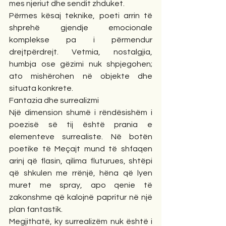
mes njeriut dhe sendit zhduket.
Përmes kësaj teknike, poeti arrin të 
shprehë gjendje emocionale 
komplekse pa i përmendur 
drejtpërdrejt. Vetmia, nostalgjia, 
humbja ose gëzimi nuk shpjegohen; 
ato mishërohen në objekte dhe 
situata konkrete.
Fantazia dhe surrealizmi
Një dimension shumë i rëndësishëm i 
poezisë së tij është prania e 
elementeve surrealiste. Në botën 
poetike të Meçajt mund të shfaqen 
arinj që flasin, qilima fluturues, shtëpi 
që shkulen me rrënjë, hëna që lyen 
muret me spray, apo qenie të 
zakonshme që kalojnë papritur në një 
plan fantastik.
Megjithatë, ky surrealizëm nuk është i 