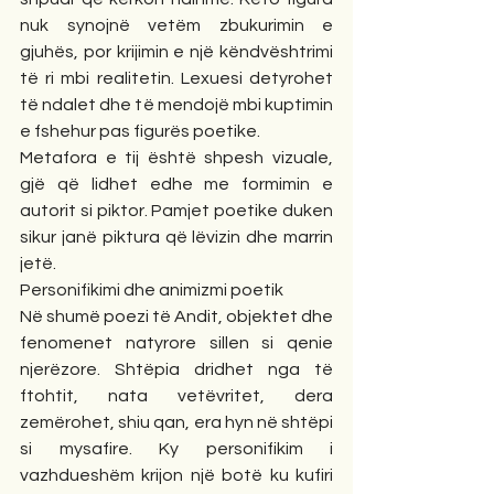
nuk synojnë vetëm zbukurimin e 
gjuhës, por krijimin e një këndvështrimi 
të ri mbi realitetin. Lexuesi detyrohet 
të ndalet dhe të mendojë mbi kuptimin 
e fshehur pas figurës poetike.
Metafora e tij është shpesh vizuale, 
gjë që lidhet edhe me formimin e 
autorit si piktor. Pamjet poetike duken 
sikur janë piktura që lëvizin dhe marrin 
jetë.
Personifikimi dhe animizmi poetik
Në shumë poezi të Andit, objektet dhe 
fenomenet natyrore sillen si qenie 
njerëzore. Shtëpia dridhet nga të 
ftohtit, nata vetëvritet, dera 
zemërohet, shiu qan, era hyn në shtëpi 
si mysafire. Ky personifikim i 
vazhdueshëm krijon një botë ku kufiri 