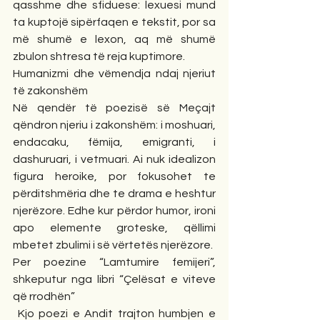
qasshme dhe sfiduese: lexuesi mund 
ta kuptojë sipërfaqen e tekstit, por sa 
më shumë e lexon, aq më shumë 
zbulon shtresa të reja kuptimore.
Humanizmi dhe vëmendja ndaj njeriut 
të zakonshëm
Në qendër të poezisë së Meçajt 
qëndron njeriu i zakonshëm: i moshuari, 
endacaku, fëmija, emigranti, i 
dashuruari, i vetmuari. Ai nuk idealizon 
figura heroike, por fokusohet te 
përditshmëria dhe te drama e heshtur 
njerëzore. Edhe kur përdor humor, ironi 
apo elemente groteske, qëllimi 
mbetet zbulimi i së vërtetës njerëzore.
Per poezine “Lamtumire femijeri”, 
shkeputur nga libri “Çelësat e viteve 
që rrodhën”
 Kjo poezi e Andit trajton humbjen e 