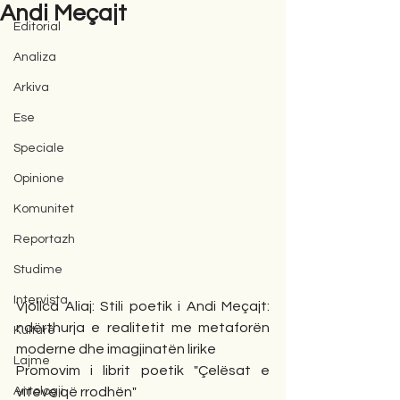
Andi Meçajt
Editorial
Analiza
Arkiva
Ese
Speciale
Opinione
Komunitet
Reportazh
Studime
Intervista
Vjollca Aliaj: Stili poetik i Andi Meçajt: 
ndërthurja e realitetit me metaforën 
Kulturë
moderne dhe imagjinatën lirike
Lajme
Promovim i librit poetik "Çelësat e 
Antologji
viteve që rrodhën"