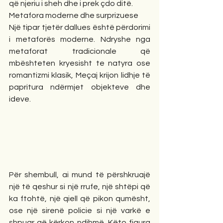
që njeriu i sheh dhe i prek çdo ditë.
Metafora moderne dhe surprizuese
Një tipar tjetër dallues është përdorimi 
i metaforës moderne. Ndryshe nga 
metaforat tradicionale që 
mbështeten kryesisht te natyra ose 
romantizmi klasik, Meçaj krijon lidhje të 
papritura ndërmjet objekteve dhe 
ideve.
Për shembull, ai mund të përshkruajë 
një të qeshur si një rrufe, një shtëpi që 
ka ftohtë, një qiell që pikon qumësht, 
ose një sirenë policie si një varkë e 
shpuar që kërkon ndihmë. Këto figura 