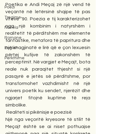
Poetika e Andi Meçaj zë një vend të 
Poezi
veçantë në letërsinë shqipe të pas 
Tregime
viteve ’90. Poezia e tij karakterizohet 
nga një kombinim i natyrshëm i 
Novela
realitetit të përditshëm me elemente 
Romane
fantastike, metafora të papritura dhe 
një imagjinatë e lirë që e çon lexuesin 
English
përtej kufijve të zakonshëm të 
Përkthime
perceptimit. Në vargjet e Meçajt, bota 
reale nuk paraqitet thjesht si një 
pasqyrë e jetës së përditshme, por 
transformohet vazhdimisht në një 
univers poetik ku sendet, njerëzit dhe 
ngjarjet fitojnë kuptime të reja 
simbolike.
 Realiteti si pikënisje e poezisë
Një nga veçoritë kryesore të stilit të 
Meçajt është se ai niset pothuajse 
gjithmonë nga një situatë konkrete 