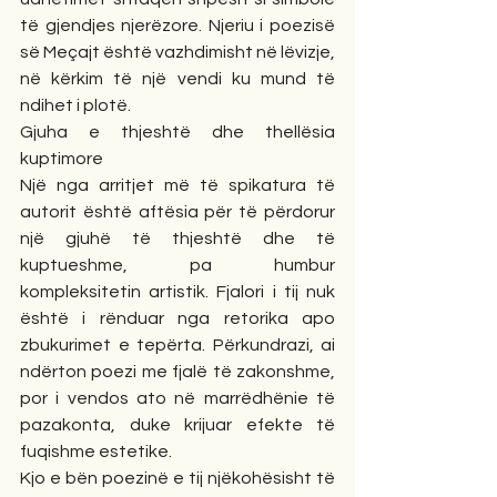
të gjendjes njerëzore. Njeriu i poezisë 
së Meçajt është vazhdimisht në lëvizje, 
në kërkim të një vendi ku mund të 
ndihet i plotë.
Gjuha e thjeshtë dhe thellësia 
kuptimore
Një nga arritjet më të spikatura të 
autorit është aftësia për të përdorur 
një gjuhë të thjeshtë dhe të 
kuptueshme, pa humbur 
kompleksitetin artistik. Fjalori i tij nuk 
është i rënduar nga retorika apo 
zbukurimet e tepërta. Përkundrazi, ai 
ndërton poezi me fjalë të zakonshme, 
por i vendos ato në marrëdhënie të 
pazakonta, duke krijuar efekte të 
fuqishme estetike.
Kjo e bën poezinë e tij njëkohësisht të 