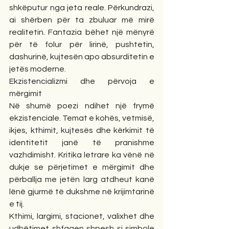
shkëputur nga jeta reale. Përkundrazi, 
ai shërben për ta zbuluar më mirë 
realitetin. Fantazia bëhet një mënyrë 
për të folur për lirinë, pushtetin, 
dashurinë, kujtesën apo absurditetin e 
jetës moderne.
Ekzistencializmi dhe përvoja e 
mërgimit
Në shumë poezi ndihet një frymë 
ekzistenciale. Temat e kohës, vetmisë, 
ikjes, kthimit, kujtesës dhe kërkimit të 
identitetit janë të pranishme 
vazhdimisht. Kritika letrare ka vënë në 
dukje se përjetimet e mërgimit dhe 
përballja me jetën larg atdheut kanë 
lënë gjurmë të dukshme në krijimtarinë 
e tij.
Kthimi, largimi, stacionet, valixhet dhe 
udhëtimet shfaqen shpesh si simbole 