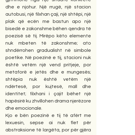
dhe e njohur. Një rrugë, një stacion 
autobusi, një filxhan çaji, një shtëpi, një 
plak që ecën me bastun apo një 
bisedë e zakonshme bëhen qendra të 
poezisë së tij. Mirëpo këto elemente 
nuk mbeten të zakonshme; ato 
shndërrohen gradualisht në simbole 
poetike. Në poezinë e tij, stacioni nuk 
është vetëm një vend pritjeje, por 
metaforë e jetës dhe e mungesës; 
shtëpia nuk është vetëm një 
ndërtesë, por kujtesë, mall dhe 
identitet; filxhani i çajit bëhet një 
hapësirë ku zhvillohen drama njerëzore 
dhe emocionale.
Kjo e bën poezinë e tij të afërt me 
lexuesin, sepse ai nuk flet për 
abstraksione të largëta, por për gjëra 