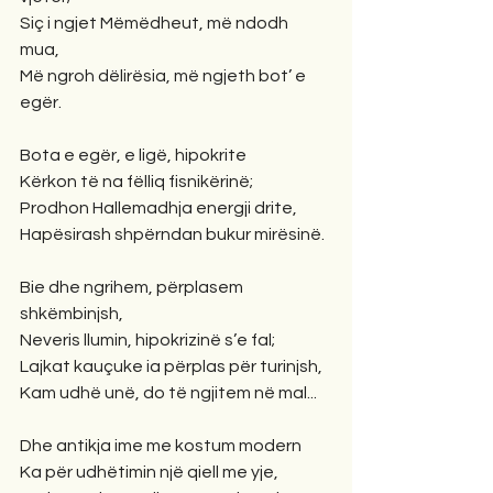
Siç i ngjet Mëmëdheut, më ndodh 
mua, 
Më ngroh dëlirësia, më ngjeth bot’ e 
egër.
Bota e egër, e ligë, hipokrite
Kërkon të na fëlliq fisnikërinë;
Prodhon Hallemadhja energji drite,
Hapësirash shpërndan bukur mirësinë.
Bie dhe ngrihem, përplasem 
shkëmbinjsh,
Neveris llumin, hipokrizinë s’e fal;
Lajkat kauçuke ia përplas për turinjsh,
Kam udhë unë, do të ngjitem në mal...
Dhe antikja ime me kostum modern
Ka për udhëtimin një qiell me yje,