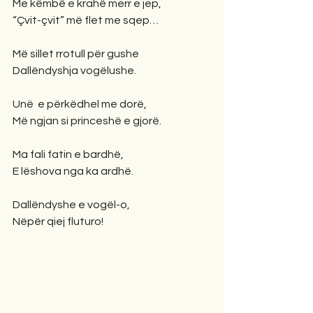
Me këmbë e krahë merr e jep,
“Çvit-çvit” më flet me sqep…
Më sillet rrotull për gushe
Dallëndyshja vogëlushe.
Unë  e përkëdhel me dorë,
Më ngjan si princeshë e gjorë.
Ma fali fatin e bardhë,
E lëshova nga ka ardhë.
Dallëndyshe e vogël-o,
Nëpër qiej fluturo!