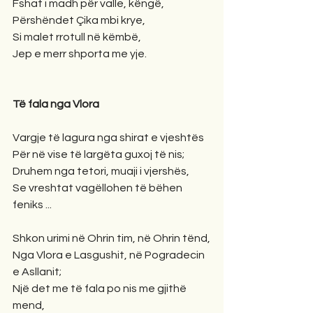
Fshat i madh për valle, këngë,
Përshëndet Çika mbi krye,
Si malet rrotull në këmbë,
Jep e merr shporta me yje.
Të fala nga Vlora
Vargje të lagura nga shirat e vjeshtës
Për në vise të largëta guxoj të nis;
Druhem nga tetori, muaji i vjershës,
Se vreshtat vagëllohen të bëhen 
feniks ...
Shkon urimi në Ohrin tim, në Ohrin tënd,
Nga Vlora e Lasgushit, në Pogradecin 
e Asllanit;
Një det me të fala po nis me gjithë 
mend,