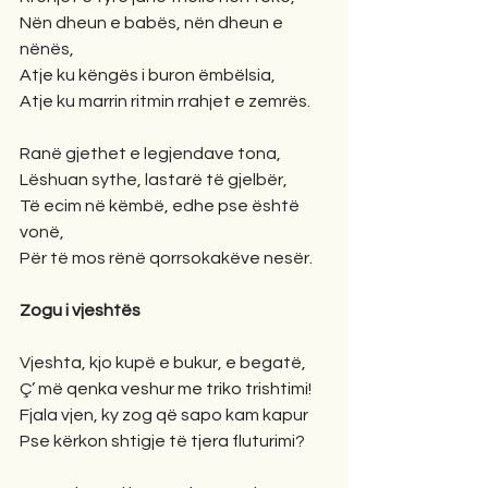
Nën dheun e babës, nën dheun e 
nënës, 
Atje ku këngës i buron ëmbëlsia,
Atje ku marrin ritmin rrahjet e zemrës.
Ranë gjethet e legjendave tona,
Lëshuan sythe, lastarë të gjelbër,
Të ecim në këmbë, edhe pse është 
vonë, 
Për të mos rënë qorrsokakëve nesër.
Zogu i vjeshtës
Vjeshta, kjo kupë e bukur, e begatë,
Ç’ më qenka veshur me triko trishtimi!
Fjala vjen, ky zog që sapo kam kapur
Pse kërkon shtigje të tjera fluturimi?