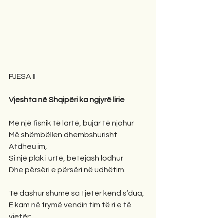
PJESA II
Vjeshta në Shqipëri ka ngjyrë lirie
Me një fisnik të lartë, bujar të njohur
Më shëmbëllen dhembshurisht 
Atdheu im,
Si një plak i urtë, betejash lodhur
Dhe përsëri e përsëri në udhëtim.
Të dashur shumë sa tjetër kënd s’dua,
E kam në frymë vendin tim të ri e të 
vjetër; 