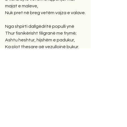
majat e maleve,
Nuk pret në breg vetëm vajza e valave.
Nga shpirti dallgëdritë populli ynë
Thur fisnikërisht filigranë me frymë;
Ashtu heshtur, hijshëm e padukur,
Ka plot thesare që vezullojnë bukur.
Mirënjohje deri në përulje për këto 
prurje,
I thjeshtë në madhështinë tënde pa 
mburrje.
Vjeshta e zogjve që ikin dhe e 
këngëve që vijnë,
Si në stinën e vajzave ma lundrojnë 
synë…