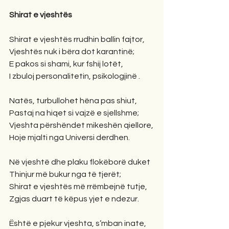
Shirat e vjeshtës
Shirat e vjeshtës rrudhin ballin fajtor,
Vjeshtës nuk i bëra dot karantinë;
E pakos si shami, kur fshij lotët,
I zbuloj personalitetin, psikologjinë .
Natës, turbullohet hëna pas shiut,
Pastaj na hiqet si vajzë e sjellshme;
Vjeshta përshëndet mikeshën qiellore,
Hoje mjalti nga Universi derdhen.
Në vjeshtë dhe plaku flokëborë duket
Thinjur më bukur nga të tjerët;
Shirat e vjeshtës më rrëmbejnë tutje,
Zgjas duart të këpus yjet e ndezur.
Është e pjekur vjeshta, s’mban inate,