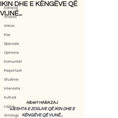
IKIN DHE E KËNGËVE QË
Editorial
VIJNË...
Analiza
Arkiva
Ese
Speciale
Opinione
Komunitet
Reportazh
Studime
Intervista
Kulturë
Albert HABAZAJ
Lajme
VJESHTA E ZOGJVE QË IKIN DHE E 
KËNGËVE QË VIJNË...
Antologji