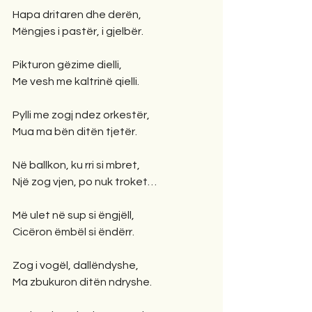
Hapa dritaren dhe derën,
Mëngjes i pastër, i gjelbër.
Pikturon gëzime dielli,
Me vesh me kaltrinë qielli.
Pylli me zogj ndez orkestër,
Mua ma bën ditën tjetër.
Në ballkon, ku rri si mbret,
Një zog vjen, po nuk troket…
Më ulet në sup si ëngjëll, 
Cicëron ëmbël si ëndërr.
Zog i vogël, dallëndyshe,
Ma zbukuron ditën ndryshe.