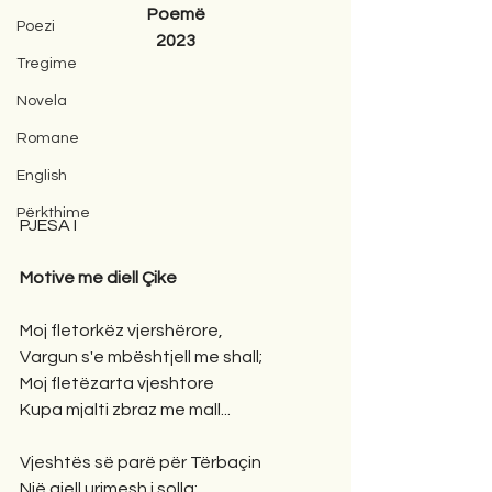
Poemë
Poezi
2023
Tregime
Novela
Romane
English
Përkthime
PJESA I
Motive me diell Çike
Moj fletorkëz vjershërore,
Vargun s'e mbështjell me shall;
Moj fletëzarta vjeshtore
Kupa mjalti zbraz me mall...
Vjeshtës së parë për Tërbaçin
Një qiell urimesh i solla: