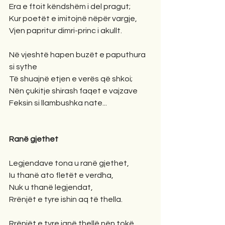
Era e ftoit këndshëm i del pragut;
Kur poetët e imitojnë nëpër vargje,
Vjen papritur dimri-princ i akullt.
Në vjeshtë hapen buzët e paputhura 
si sythe
Të shuajnë etjen e verës që shkoi;
Nën çukitje shirash faqet e vajzave
Feksin si llambushka nate... 
Ranë gjethet
Legjendave tona u ranë gjethet,
Iu thanë ato fletët e verdha,
Nuk u thanë legjendat,
Rrënjët e tyre ishin aq të thella.
Rrënjët e tyre janë thellë nën tokë,