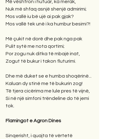
Më vështron i hutuar, ka merak,
Nuk më shfaq asnjë shenjë admirimi;
Mos vallë iu bë ujë ai pak gjak?
Mos vallë tek unë i ka humbur besimi?!
Më çukit në dorë dhe pak nga pak
Pulit sytë me nota qortimi;
Por zogu nuk ditka të mbajë inat,
Zogut të bukur i takon fluturimi.
Dhe më duket se e humba shoqërinë...
Kaluan dy stinë me të bukurin zog!
Të tjera cicërima me lule pres të vijnë,
Si në një simfoni trëndeline do të jemi 
tok.
Flamingot e Agron Dines
Sinqerisht, i quajta të vërtetë