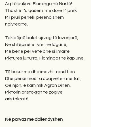
Aq të bukurit Flamingo në Nartë!
Thashë t'u qasem, me dorë t'i prek...
M'i pruri peneli i perëndishëm 
ngjyrëartë.
Tek bëjnë balet uji zogjtë lozonjarë,
Në shtëpinë e tyre, në lagunë,
Më bënë për vete dhe si i marrë
Pikturës iu turra, Flamingot të kap unë.
Të bukur ma dha imazhi tronditjen
Dhe përse mos ta quaj veten me fat,
Që njoh, e kam mik Agron Dinen,
Piktorin aristokrat të zogjve 
aristokratë.
Në parvaz me dallëndyshen 