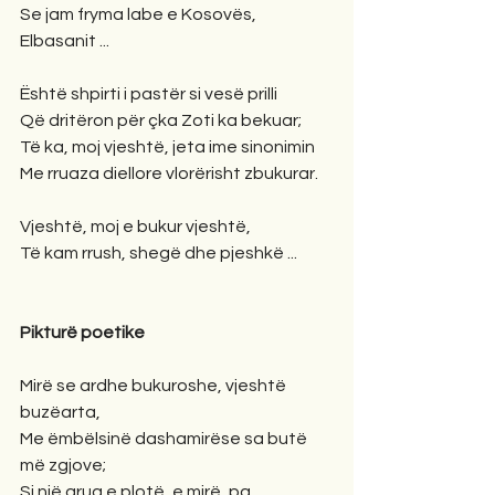
Se jam fryma labe e Kosovës, 
Elbasanit ...
Është shpirti i pastër si vesë prilli
Që dritëron për çka Zoti ka bekuar;
Të ka, moj vjeshtë, jeta ime sinonimin
Me rruaza diellore vlorërisht zbukurar.
Vjeshtë, moj e bukur vjeshtë,
Të kam rrush, shegë dhe pjeshkë ...
Pikturë poetike
Mirë se ardhe bukuroshe, vjeshtë 
buzëarta,
Me ëmbëlsinë dashamirëse sa butë 
më zgjove;
Si një grua e plotë, e mirë, pa 