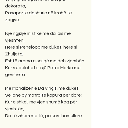
dekorata,
Pasaportë dashurie në krahë të 
zogjve.
Një ngjizje mistike më dalldis me 
vjeshtën,
Herë si Penelopa më duket, herë si 
Zhuljeta;
Është aroma e saj që ma deh vjershën
Kur rrebelohet si një Petro Marko me 
gërsheta.
Me Monalizën e Da Vinçit, më duket
Se janë dy motra të kapura për dore;
Kur e shkel, më vjen shumë keq për 
vjeshtën;
Do të zihem me të, po korri hamullore ...