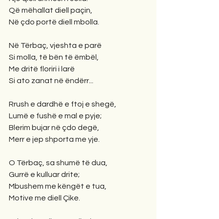
Që mëhallat diell paçin,
Në çdo portë diell mbolla.
Në Tërbaç, vjeshta e parë
Si molla, të bën të ëmbël,
Me dritë floriri i larë
Si ato zanat në ëndërr...
Rrush e dardhë e ftoj e shegë,
Lumë e fushë e mal e pyje;
Blerim bujar në çdo degë,
Merr e jep shporta me yje.
O Tërbaç, sa shumë të dua,
Gurrë e kulluar drite;
Mbushem me këngët e tua,
Motive me diell Çike.