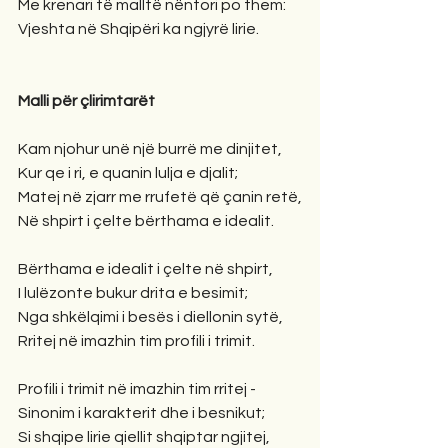
Me krenari të malltë nëntori po them:
Vjeshta në Shqipëri ka ngjyrë lirie.
Malli për çlirimtarët
Kam njohur unë një burrë me dinjitet,
Kur qe i ri, e quanin lulja e djalit;
Matej në zjarr me rrufetë që çanin retë,
Në shpirt i çelte bërthama e idealit.
Bërthama e idealit i çelte në shpirt,
I lulëzonte bukur drita e besimit;
Nga shkëlqimi i besës i diellonin sytë,
Rritej në imazhin tim profili i trimit.
Profili i trimit në imazhin tim rritej -
Sinonim i karakterit dhe i besnikut;
Si shqipe lirie qiellit shqiptar ngjitej,