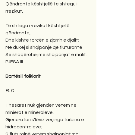
Qëndronte kështjellë te shtegu i 
rrezikut.
Te shtegu i rrezikut kështjellë 
qëndronte,
Dhe kishte forcën e zjarrin e djalit;
Më dukej si shqiponjë që fluturonte
Se shoqërohej me shqiponjat e malit.
PJESA III
Bartësi i folklorit
B. D
Thesaret nuk gjenden vetëm në 
minierat e mineraleve,
Gjeneratori s’lëviz veç nga turbina e 
hidrocentraleve;
S’fluturojnë vetëm shqiponjat mbi 