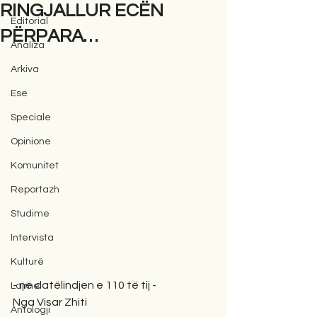
RINGJALLUR ECËN
Editorial
PËRPARA…
Analiza
Arkiva
Ese
Speciale
Opinione
Komunitet
Reportazh
Studime
Intervista
Kulturë
- në datëlindjen e 110 të tij -
Lajme
Nga Visar Zhiti
Antologji