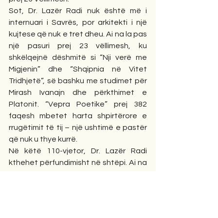
Sot, Dr. Lazër Radi nuk është më i 
internuari i Savrës, por arkitekti i një 
kujtese që nuk e tret dheu. Ai na la pas 
një pasuri prej 23 vëllimesh, ku 
shkëlqejnë dëshmitë si “Nji verë me 
Migjenin” dhe “Shqipnia në Vitet 
Tridhjetë”, së bashku me studimet për 
Mirash Ivanajn dhe përkthimet e 
Platonit. “Vepra Poetike” prej 382 
faqesh mbetet harta shpirtërore e 
rrugëtimit të tij – një ushtimë e pastër 
që nuk u thye kurrë.
Në këtë 110-vjetor, Dr. Lazër Radi 
kthehet përfundimisht në shtëpi. Ai na 
mësoi se liria është një gjendje e 
brendshme e shpirtit që triumfon mbi 
çdo tel me gjemba.
Përjetësisht në Panteonin e Kombit!”