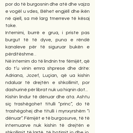
por do të burgosnin dhe atë dhe vajza 
e vogël u vdes, Bëhet engjëll dhe ikën 
në qiell, sa më larg tmerreve të kësaj 
toke.
Internimi, burrë e grua, i priste pas 
burgut të të dyve, puna e rëndë 
kanaleve për të siguruar bukën e 
përditëshme. .
Në internim do të lindnin tre fëmijët, që 
do t’u vinin emra shprese dhe drite: 
Adriana, Jozef, Luçian, që ua kishin 
ndaluar të drejtën e shkollimit, por 
dashurinë për librat nuk ua hiqnin dot...
Kishin lindur të dënuar dhe ata. Ashtu 
siç trashëgohet titulli “princ”, do të 
trashëgohej dhe titulli i mynxyrshëm “i 
dënuar”. Fëmijët e të burgosurve, të të 
internuarve nuk kishin të drejtën e 
shkollimit të lartë, të botimit jo dhe jo. 