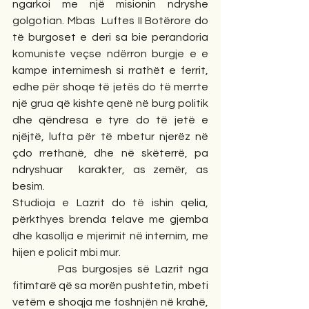
ngarkoi me një misionin ndryshe 
golgotian. Mbas  Luftes II Botërore do 
të burgoset e deri sa bie perandoria 
komuniste veçse ndërron burgje e e 
kampe internimesh si rrathët e ferrit, 
edhe për shoqe të jetës do të merrte 
një grua që kishte qenë në burg politik 
dhe qëndresa e tyre do të jetë e 
njëjtë, lufta për të mbetur njerëz në 
çdo rrethanë, dhe në skëterrë, pa 
ndryshuar  karakter, as zemër, as 
besim.
Studioja e Lazrit do të ishin qelia, 
përkthyes brenda telave me gjemba 
dhe kasollja e mjerimit në internim, me 
hijen e policit mbi mur.
         Pas burgosjes së Lazrit nga 
fitimtarë që sa morën pushtetin, mbeti 
vetëm e shoqja me foshnjën në krahë, 