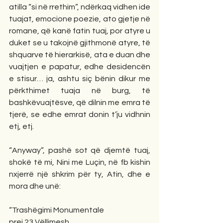
atilla “si në rrethim”, ndërkaq vidhen ide 
tuajat, emocione poezie, ato gjetje në 
romane, që kanë fatin tuaj, por atyre u 
duket se u takojnë gjithmonë atyre, të 
shquarve të hierarkisë, ata e duan dhe 
vuajtjen e papatur, edhe desidencën 
e stisur… ja, ashtu siç bënin dikur me 
përkthimet tuaja në burg, të 
bashkëvuajtësve, që dilnin me emra të 
tjerë, se edhe emrat donin t’ju vidhnin 
etj, etj.
“Anyway”, pashë sot që djemtë tuaj, 
shokë të mi, Nini me Luçin, në fb kishin 
nxjerrë një shkrim për ty, Atin, dhe e 
mora dhe unë:
“Trashëgimi Monumentale
prej 23 Vëllimesh.