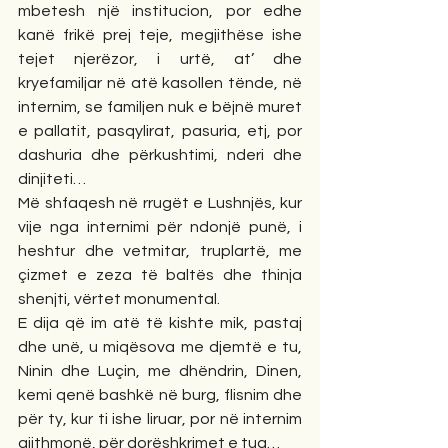
mbetesh një institucion, por edhe 
kanë frikë prej teje, megjithëse ishe 
tejet njerëzor, i urtë, at’ dhe 
kryefamiljar në atë kasollen tënde, në 
internim, se familjen nuk e bëjnë muret 
e pallatit, pasqylirat, pasuria, etj, por 
dashuria dhe përkushtimi, nderi dhe 
dinjiteti…
Më shfaqesh në rrugët e Lushnjës, kur 
vije nga internimi për ndonjë punë, i 
heshtur dhe vetmitar, truplartë, me 
çizmet e zeza të baltës dhe thinja 
shenjti, vërtet monumental.
E dija që im atë të kishte mik, pastaj 
dhe unë, u miqësova me djemtë e tu, 
Ninin dhe Luçin, me dhëndrin, Dinen, 
kemi qenë bashkë në burg, flisnim dhe 
për ty, kur ti ishe liruar, por në internim 
gjithmonë, për dorëshkrimet e tua…