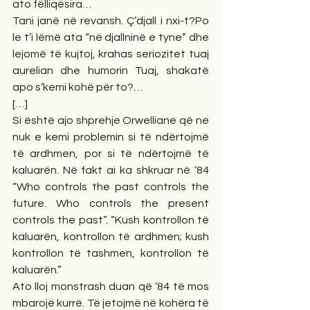
ato fëlliqësira…
Tani janë në revansh. Ç’djall i nxi-t?Po 
le t’i lëmë ata “në djallninë e tyne” dhe 
lejomë të kujtoj, krahas seriozitet tuaj 
aurelian dhe humorin Tuaj, shakatë 
apo s’kemi kohë për to?…
[…]
Si është ajo shprehje Orwelliane që ne 
nuk e kemi problemin si të ndërtojmë 
të ardhmen, por si të ndërtojmë të 
kaluarën. Në fakt ai ka shkruar në ‘84 
“Who controls the past controls the 
future. Who controls the present 
controls the past”. “Kush kontrollon të 
kaluarën, kontrollon të ardhmen; kush 
kontrollon të tashmen, kontrollon të 
kaluarën.”
Ato lloj monstrash duan që ‘84 të mos 
mbarojë kurrë. Të jetojmë në kohëra të 