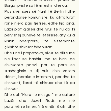
Burgu i priste sa të rriteshin dhe ca.
Pas shëmbjes së Murit të Berlinit dhe 
perandorisë komuniste, ku diktaturat 
ranë njëra pas tjetrës, edhe kjo jona, 
Lazri plot gjallëri dhe vrull të riu do t’i 
përvishej punëve të letërsïsë, aty ku ia 
kishin ndërprerë, të sistemonte 
ç’kishte shkruar fshehurazi.
Dhe unë i propozova, sikur të dilte me 
një libër së bashku me të birin, që 
shkruante poezi, për të parë se 
trashëgimia e tij nuk ishin vetëm 
dënimi, baraka e internimit, por dhe të 
shkruarit, librat të shkruar dhe të pa 
shkruar..
Dhe doli “Muret e muzgut”, me autorë 
Lazër dhe Jozef Radi, me një 
parathënie timen, “në emër të atit dhe 