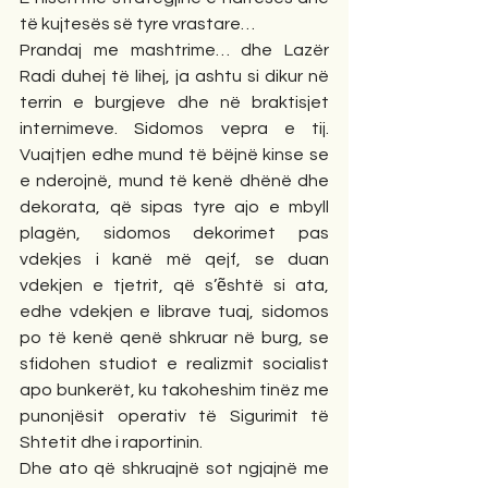
të kujtesës së tyre vrastare…
Prandaj me mashtrime… dhe Lazër 
Radi duhej të lihej, ja ashtu si dikur në 
terrin e burgjeve dhe në braktisjet 
internimeve. Sidomos vepra e tij. 
Vuajtjen edhe mund të bëjnë kinse se 
e nderojnë, mund të kenë dhënë dhe 
dekorata, që sipas tyre ajo e mbyll 
plagën, sidomos dekorimet pas 
vdekjes i kanë më qejf, se duan 
vdekjen e tjetrit, që s’ẽshtë si ata, 
edhe vdekjen e librave tuaj, sidomos 
po të kenë qenë shkruar në burg, se 
sfidohen studiot e realizmit socialist 
apo bunkerët, ku takoheshim tinëz me 
punonjësit operativ të Sigurimit të 
Shtetit dhe i raportinin.
Dhe ato që shkruajnë sot ngjajnë me 