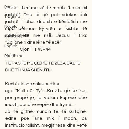
Poezi
Jezusi thirri me zë tē madh: “Lazẽr dil 
jashtẽ”. Dhe ai qẽ pat vdekur doli 
Tregime
jashtē i lidhur duarsh e kēmbēsh me 
Novela
rripa pẽlhure. Fytyrēn e kishte tē 
mbēshtjellē me rizẽ. Jezusi i tha: 
Romane
“Zgjidheni dhe lẽne tẽ ecẽ”.
English
                 Gjoni 11:43–44
Përkthime
TË PASHË ME ÇIZME TË ZEZA BALTE
DHE THINJA SHENJTI…
Kështu kisha shkruar dikur
nga “Mall për Ty”… Ka vite që ke ikur, 
por prapë je, jo vetëm kujtesë dhe 
imazh, por dhe vepër dhe frymë…
Jo të gjithë mundin të të kujtojnë, 
edhe pse ishe mik i madh, as 
institucionalisht, megjithëse dhe vetë 