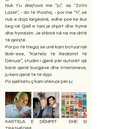
Nuk t’u drejtova me “ju”, as “Zotni 
Lazer”, - do të thosha, - por me “ti”, se 
nuk e doja largësinë, edhe pse ke ikur 
larg në Qiell e tani je shpirt dhe frymë 
dhe frymëzim. Je shkrirë në ne me dritë 
të qirinjtë..
Por po të tregoj se unë kam botuar një 
libër-ese, “Kartela të Realizmit të 
Dënuar”, studim i gjerë për autorët që 
kanë qenë burgjeve dhe internimeve, 
ju keni qenë te të dyja
Po sjell këtu ç’kam shkruar për ju:
KARTELA E DËNIMIT  DHE SI 
TRASHËGIMI