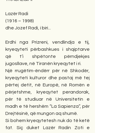
Lazër Radi
(1916 – 1998)
dhe Jozef Radi, i biri...
Erdhi nga Prizreni, vendlindja e tij, 
kryeqyteti përbashkues i shqiptarve 
që t’i shpëtonte përndjekjes 
jugosllave, në Tiranën kryeqytet i ri.
Një rrugëtim-ëndërr për në Shkodër, 
kryeqyteti kulturor dhe pastaj më tej 
përtej detit, në Europë, në Romën e 
përjetshme, kryeqytet perandorak, 
për të studiuar në Universitetin e 
madh e të hershëm “La Sapienza”, për 
Drejtësinë, që mungon aq shumë.
Si bohem kryeqytetesh nuk do të ketë 
fat. Siç duket Lazër Radin Zoti e 