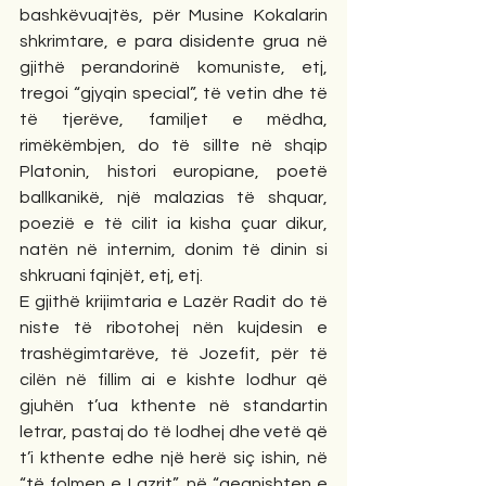
bashkëvuajtës, për Musine Kokalarin 
shkrimtare, e para disidente grua në 
gjithë perandorinë komuniste, etj, 
tregoi “gjyqin special”, të vetin dhe të 
të tjerëve, familjet e mëdha, 
rimëkëmbjen, do të sillte në shqip 
Platonin, histori europiane, poetë 
ballkanikë, një malazias të shquar, 
poezië e të cilit ia kisha çuar dikur, 
natën në internim, donim të dinin si 
shkruani fqinjët, etj, etj.
E gjithë krijimtaria e Lazër Radit do të 
niste të ribotohej nën kujdesin e 
trashëgimtarëve, të Jozefit, për të 
cilën në fillim ai e kishte lodhur që 
gjuhën t’ua kthente në standartin 
letrar, pastaj do të lodhej dhe vetë që 
t’i kthente edhe një herë siç ishin, në 
“të folmen e Lazrit”, në “gegnishten e 