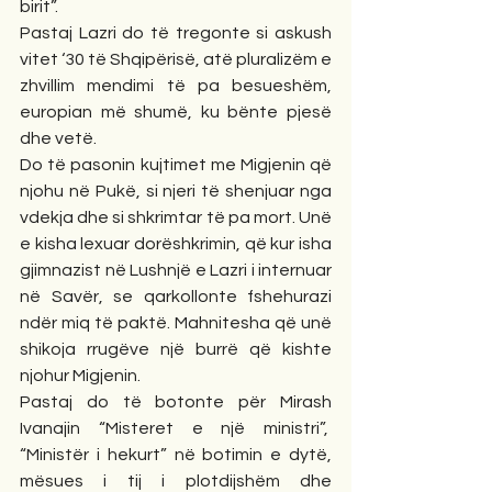
birit”. 
Pastaj Lazri do të tregonte si askush 
vitet ‘30 të Shqipërisë, atë pluralizëm e 
zhvillim mendimi të pa besueshëm, 
europian më shumë, ku bënte pjesë 
dhe vetë.
Do të pasonin kujtimet me Migjenin që 
njohu në Pukë, si njeri të shenjuar nga 
vdekja dhe si shkrimtar të pa mort. Unë 
e kisha lexuar dorëshkrimin, që kur isha 
gjimnazist në Lushnjë e Lazri i internuar 
në Savër, se qarkollonte fshehurazi 
ndër miq të paktë. Mahnitesha që unë 
shikoja rrugëve një burrë që kishte 
njohur Migjenin.
Pastaj do të botonte për Mirash 
Ivanajin “Misteret e një ministri”,  
“Ministër i hekurt” në botimin e dytë, 
mësues i tij i plotdijshëm dhe 