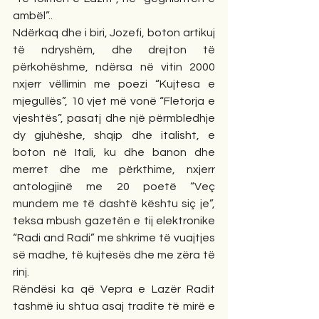
ambël”..
Ndërkaq dhe i biri, Jozefi, boton artikuj 
të ndryshëm, dhe drejton të 
përkohëshme, ndërsa në vitin 2000 
nxjerr vëllimin me poezi “Kujtesa e 
mjegullës”, 10 vjet më vonë “Fletorja e 
vjeshtës”, pasatj dhe një përmbledhje 
dy gjuhëshe, shqip dhe italisht, e 
boton në Itali, ku dhe banon dhe 
merret dhe me përkthime, nxjerr 
antologjinë me 20 poetë “Veç 
mundem me të dashtë kështu siç je”, 
teksa mbush gazetën e tij elektronike 
“Radi and Radi” me shkrime të vuajtjes 
së madhe, të kujtesës dhe me zëra të 
rinj.
Rëndësi ka që Vepra e Lazër Radit 
tashmë iu shtua asaj tradite të mirë e 