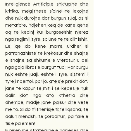
Inteligjencë Artificiale shkruajnë dhe 
kritika, megjithëse s’dinë të lexojnë 
dhe nuk durojnë dot burgun tuaj, as si 
metaforë, ndjehen keq që kanë qenë 
aq të këqinj kur burgoseshin njerëz 
nga regjimi i tyre, spiunë të të cilit ishin. 
Le që do kenë marrë urdhër si 
patronazhistë të krekosur dhe shajnë 
e shajnë sa shkumë e vrerosur u del 
nga goja librat e burgut tuaj. Por burgu 
nuk është juaji, është i tyre, sistemi i 
tyre i ndërtoi, por jo, atë s’e prekin dot, 
janë të kapur te miti i së keqes e nuk 
dalin dot nga ato kthetra dhe 
dhëmbë, madje janë paisur dhe vetë 
me to. Si do t’i thërrisje ti: fëlliqsana, të 
dalun mendsh, të çoroditun, pa farë e 
fis e pa emën!
E nisën me strategjinë e harresës dhe 