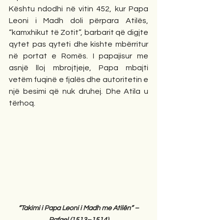
Kështu ndodhi në vitin 452, kur Papa 
Leoni i Madh doli përpara Atilës, 
“kamxhikut të Zotit”, barbarit që digjte 
qytet pas qyteti dhe kishte mbërritur 
në portat e Romës. I papajisur me 
asnjë lloj mbrojtjeje, Papa mbajti 
vetëm fuqinë e fjalës dhe autoritetin e 
një besimi që nuk druhej. Dhe Atila u 
tërhoq.
“Takimi i Papa Leoni i Madh me Atilën” – 
Rafael (1513–1514)