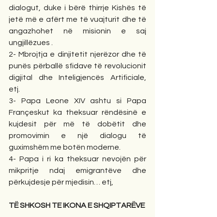
dialogut, duke i bërë thirrje Kishës të 
jetë më e afërt me të vuajturit dhe të 
angazhohet në misionin e saj 
ungjillëzues .   
2- Mbrojtja e dinjitetit njerëzor dhe të 
punës përballë sfidave të revolucionit 
digjital dhe Inteligjencës Artificiale, 
etj.    
3- Papa Leone XIV ashtu si Papa 
Françeskut ka theksuar rëndësinë e 
kujdesit për më të dobëtit dhe 
promovimin e një dialogu të 
guximshëm me botën moderne.     
4- Papa i ri ka theksuar nevojën për 
mikpritje ndaj emigrantëve dhe 
përkujdesje për mjedisin… etj,
TË SHKOSH TE IKONA E SHQIPTARËVE 