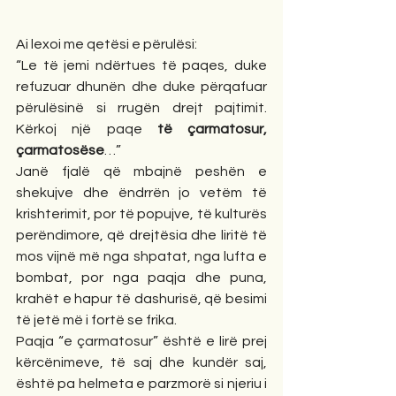
Ai lexoi me qetësi e përulësi:
“Le të jemi ndërtues të paqes, duke 
refuzuar dhunën dhe duke përqafuar 
përulësinë si rrugën drejt pajtimit. 
Kërkoj një paqe 
të çarmatosur, 
çarmatosëse
…”
Janë fjalë që mbajnë peshën e 
shekujve dhe ëndrrën jo vetëm të 
krishterimit, por të popujve, të kulturës 
perëndimore, që drejtësia dhe liritë të 
mos vijnë më nga shpatat, nga lufta e 
bombat, por nga paqja dhe puna, 
krahët e hapur të dashurisë, që besimi 
të jetë më i fortë se frika.
Paqja “e çarmatosur” është e lirë prej 
kërcënimeve, të saj dhe kundër saj, 
është pa helmeta e parzmorë si njeriu i 