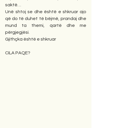
saktë…
Unë shtoj se dhe është e shkruar ajo 
që do të duhet të bëjmë, prandaj dhe 
mund ta themi, qartë dhe me 
përgjegjësi.
Gjithçka është e shkruar
CILA PAQE?