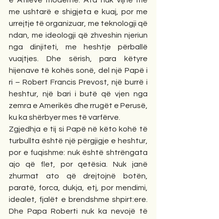
me ushtarë e shigjeta e kuaj, por me 
urrejtje të organizuar, me teknologji që 
ndan, me ideologji që zhveshin njeriun 
nga dinjiteti, me heshtje përballë 
vuajtjes. Dhe sërish, para këtyre 
hijenave të kohës sonë, del një Papë i 
ri – Robert Francis Prevost, një burrë i 
heshtur, një bari i butë që vjen nga 
zemra e Amerikës dhe rrugët e Perusë, 
ku ka shërbyer mes të varfërve.
Zgjedhja e tij si Papë në këto kohë të 
turbullta është një përgjigje e heshtur, 
por e fuqishme: nuk është shtrëngata 
ajo që flet, por qetësia. Nuk janë 
zhurmat ato që drejtojnë botën, 
paratë, forca, dukja, etj, por mendimi, 
idealet, fjalët e brendshme shpirt:ere. 
Dhe Papa Roberti nuk ka nevojë të 