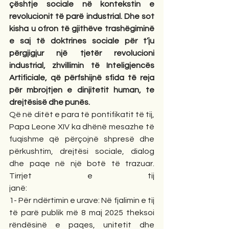
çështje sociale në kontekstin e 
revolucionit të parë industrial. Dhe sot 
kisha u ofron të gjithëve trashëgiminë 
e saj të doktrines sociale për t’ju 
përgjigjur një tjetër revolucioni 
industrial, zhvillimin të Inteligjencës 
Artificiale, që përfshijnë sfida të reja 
për mbrojtjen e dinjitetit human, te 
drejtësisë dhe punës.
Që në ditët e para të pontifikatit të tij, 
Papa Leone XIV ka dhënë mesazhe të 
fuqishme që përçojnë shpresë dhe 
përkushtim, drejtësi sociale, dialog 
dhe paqe në një botë të trazuar. 
Tirrjet e tij 
janë:                                                                   
1- Për ndërtimin e urave: Në fjalimin e tij 
të parë publik më 8 maj 2025 theksoi 
rëndësinë e paqes, unitetit dhe 