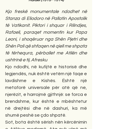
Kjo freskë monumentale ndodhet në 
Stanza di Eliodoro në Pallatin Apostolik 
të Vatikanit. Piktori i shquar i Rilindjes, 
Rafaeli, paraqet momentin kur Papa 
Leoni, i shoqëruar nga Shën Pjetri dhe 
Shën Pali që shfaqen në qiell me shpata 
të tërhequra, përballet me Atilën dhe 
ushtrinë e tij. Afresku
Kjo ndodhi, në kufijtë e historisë dhe 
legjendës, nuk është vetëm një faqe e 
lavdishme e Kishës. Është një 
metaforë universale për atë që ne, 
njerëzit, e harrojmë gjithnjë: se forca e 
brendshme, kur është e mbështetur 
në drejtësi dhe në dashuri, ka më 
shumë peshë se çdo shpatë.
Sot, bota është sërish nën kërcënimin 
e Atilëve modernë. Ata nuk vijnë më 