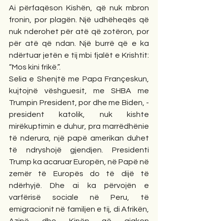
Ai përfaqëson Kishën, që nuk mbron 
fronin, por plagën. Një udhëheqës që 
nuk nderohet për atë që zotëron, por 
për atë që ndan. Një burrë që e ka 
ndërtuar jetën e tij mbi fjalët e Krishtit: 
“Mos kini frikë.”.
Selia e Shenjtë me Papa Françeskun, 
kujtojnë vëshguesit, me SHBA me 
Trumpin President, por dhe me Biden, - 
president katolik, nuk kishte 
mirëkuptimin e duhur, pra marrëdhënie 
të nderura, një papë amerikan duhet 
të ndryshojë gjendjen. Presidenti 
Trump ka acaruar Europën, në Papë në 
zemër të Europës do të dijë të 
ndërhyjë. Dhe ai ka përvojën e 
varfërisë sociale në Peru, të 
emigracionit në familjen e tij, di Afrikën, 
Azinë dhe Kinën që gjakon 