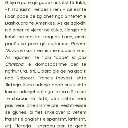
Gjëja e parë që godet nuk është fakti, 
- historikisht i rëndësishëm, -  që është 
i pari papë që zgjidhet nga Shtetet e 
Bashkuara të Amerikës. As që zgjodhi 
një emër të vjetër në dukje, i largët në 
kohë, në realitet tregues: Luan, emri i 
papës së parë që pajtoi me
 Rerurm 
Novarum
 krishtërimin me modernitetin. 
As ngulmimi te fjala “paqe” 
la pax 
Christina
, e domosdoshme për të 
ngritur ura, etj, E para gjë që na goditi 
nga Robeert Francis Prevost ishte 
fletorja
. Kurrë ndonjë papë nuk kishte 
lexuar ndonjëherë nga lozha një tekst 
të shkruar në fletë, që i shihte herë 
pas here. Dhe s’ishte prej vështirësisë 
së gjuhës, ai flet shkëlqyer jo vetëm 
italisht e anglisht e spanjisht, latinisht, 
etj. Fletorja i shërbeu për të qenë 