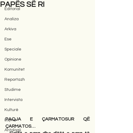
PAPËS SË RI
Editorial
Analiza
Arkiva
Ese
Speciale
Opinione
Komunitet
Reportazh
Studime
Intervista
Kulturë
PAQJA E ÇARMATOSUR QË 
Lajme
ÇARMATOS…
Antologji