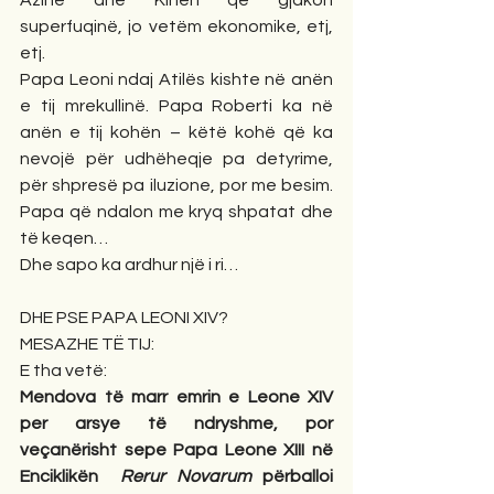
superfuqinë, jo vetëm ekonomike, etj, 
etj.  
Papa Leoni ndaj Atilës kishte në anën 
e tij mrekullinë. Papa Roberti ka në 
anën e tij kohën – këtë kohë që ka 
nevojë për udhëheqje pa detyrime, 
për shpresë pa iluzione, por me besim. 
Papa që ndalon me kryq shpatat dhe 
të keqen…
Dhe sapo ka ardhur një i ri…
DHE PSE PAPA LEONI XIV?
MESAZHE TË TIJ:
E tha vetë:
Mendova të marr emrin e Leone XIV 
per arsye të ndryshme, por 
veçanërisht sepe Papa Leone XIII në 
Enciklikën  
Rerur Novarum
 përballoi 