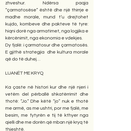
zhveshur. Ndërsa paqja 
“çarmatosëse” është dhe një thirrje e 
madhe morale, mund t’u drejtohet 
kujdo, kombeve dhe pakteve të tyre: 
hiqni dorë nga armatimet, nga logjika e 
kërcënimit, nga ekonomia e vdekjes.
Dy fjalë: i çarmatosur dhe çarmatosës. 
E gjithë strategjia  dhe kultura morale 
që do të duhej…
LUANËT ME KRYQ
Ka çaste në histori kur dhe një njeri i 
vetëm del përballë shkatërrimit dhe 
thotë: “Jo.” Dhe këtë “jo” nuk e thotë 
me armë, as me ushtri, por me fjalë, me 
besim, me fytyrën e tij të kthyer nga 
qielli dhe me dorën që mban një kryq të 
thjeshtë.