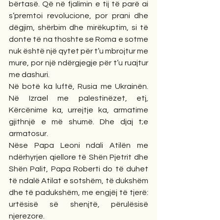
bërtasë. Që në fjalimin e tij të parë ai 
s’premtoi revolucione, por prani dhe 
dëgjim, shërbim dhe mirëkuptim, si të 
donte të na thoshte se Roma e sotme 
nuk është një qytet për t’u mbrojtur me 
mure, por një ndërgjegje për t’u ruajtur 
me dashuri.
Në botë ka luftë, Rusia me Ukrainën. 
Në Izrael me palestinëzet, etj, 
Kërcënime ka, urrejtje ka, armatime 
gjithnjë e më shumë. Dhe djaj t;e 
armatosur.
Nëse Papa Leoni ndali Atilën me 
ndërhyrjen qiellore të Shën Pjetrit dhe 
Shën Palit, Papa Roberti do të duhet 
të ndalë Atilat e sotshëm, të dukshëm 
dhe të padukshëm, me engjëj të tjerë: 
urtësisë së shenjtë, përulësisë 
njerezore.