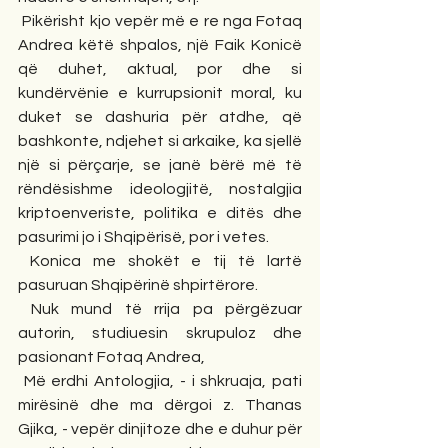
 Pikërisht kjo vepër më e re nga Fotaq 
Andrea këtë shpalos, një Faik Konicë 
që duhet, aktual, por dhe si 
kundërvënie e kurrupsionit moral, ku 
duket se dashuria për atdhe, që 
bashkonte, ndjehet si arkaike, ka sjellë 
një si përçarje, se janë bërë më të 
rëndësishme ideologjitë, nostalgjia 
kriptoenveriste, politika e ditës dhe 
pasurimi jo i Shqipërisë, por i vetes.
 Konica me shokët e tij të lartë 
pasuruan Shqipërinë shpirtërore.
 Nuk mund të rrija pa përgëzuar 
autorin, studiuesin skrupuloz dhe 
pasionant Fotaq Andrea,
 Më erdhi Antologjia, - i shkruaja, pati 
mirësinë dhe ma dërgoi z. Thanas 
Gjika, - vepër dinjitoze dhe e duhur për 