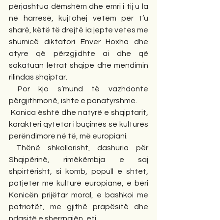
përjashtua dëmshëm dhe emri i tij u la 
në harresë, kujtohej vetëm për t’u 
sharë, këtë të drejtë ia jepte vetes me 
shumicë diktatori Enver Hoxha dhe 
atyre që përzgjidhte ai dhe që 
sakatuan letrat shqipe dhe mendimin 
rilindas shqiptar.
 Por kjo s’mund të vazhdonte 
përgjithmonë, ishte e panatyrshme.
 Konica është dhe natyrë e shqiptarit, 
karakteri qytetar i buçimës së kulturës 
perëndimore në të, më europiani.
 Thënë shkollarisht, dashuria për 
Shqipërinë, rimëkëmbja e saj 
shpirtërisht, si komb, popull e shtet, 
patjeter me kulturë europiane, e bëri 
Konicën prijëtar moral, e bashkoi me 
patriotët, me gjithë prapësitë dhe 
ndasitë e sherrnajën, etj.  