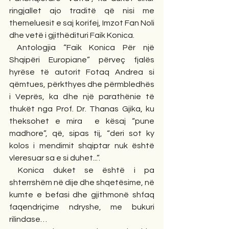
ringjallet ajo traditë që nisi me 
themeluesit e saj korifej, Imzot Fan Noli 
dhe vetë i gjithëdituri Faik Konica.
 Antologjia “Faik Konica Për një 
Shqipëri Europiane” përveç fjalës 
hyrëse të autorit Fotaq Andrea si 
qëmtues, përkthyes dhe përmbledhës 
i Veprës, ka dhe një parathënie të 
thukët nga Prof. Dr. Thanas Gjika, ku 
theksohet e mira  e kësaj “pune 
madhore”, që, sipas tij, “deri sot ky 
kolos i mendimit shqiptar nuk është 
vleresuar sa e si duhet...”.
 Konica duket se është i pa 
shterrshëm në dije dhe shqetësime, në 
kumte e befasi dhe gjithmonë shfaq 
faqendriçime ndryshe, me bukuri 
rilindase…