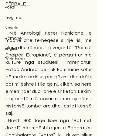
PËRBALË…
Poezi
Tregime
Novela
 Një Antologji tjetër Koniciane, e 
Romane
madhe dhe tërheqëse si një risi, me 
vlera dhe rëndësi të veçantë, “Për një 
English
Shqipëri Europiane”, e përgatitur me 
Përkthime
kulturë nga studiuesi i mirënjohur, 
Fotaq Andrea, që nuk ka shumë kohë 
që më ka ardhur, por gëzimi dhe i këtij 
botimi është i tillë që nuk ikën, sa herë 
e merr ndër duar dhe e shfleton. Leximi 
i tij është një pasurim i mëtejshëm i 
historisë kombëtare dhe i estetikës së 
saj.
 Rreth 900 faqe libër nga “Botimet 
Jozef”, me mbështetjen e Federatës 
PanShqiorare “Vatra”, ku duket sikur 