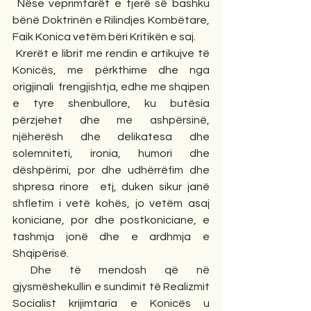
 Nëse veprimtarët e tjerë së bashku 
bënë Doktrinën e Rilindjes Kombëtare, 
Faik Konica vetëm bëri Kritikën e saj.
 Krerët e librit me rendin e artikujve të 
Konicës, me përkthime dhe nga 
origjinali  frengjishtja, edhe me shqipen 
e tyre shenbullore, ku butësia 
përzjehet dhe me ashpërsinë, 
njëherësh dhe delikatesa dhe 
solemniteti, ironia, humori dhe 
dëshpërimi, por dhe udhërrëfim dhe 
shpresa rinore  etj, duken sikur janë 
shfletim i vetë kohës, jo vetëm asaj 
koniciane, por dhe postkoniciane, e 
tashmja jonë dhe e ardhmja e 
Shqipërisë.
 Dhe të mendosh që në 
gjysmëshekullin e sundimit të Realizmit 
Socialist krijimtaria e Konicës u 