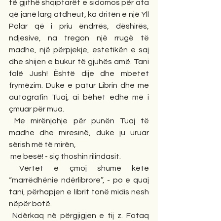
të gjithë shqiptarët e sidomos për ata 
që janë larg atdheut, ka dritën e një Yll 
Polar që i priu ëndrrës, dëshirës, 
ndjesive, na tregon një rrugë të 
madhe, një përpjekje, estetikën e saj 
dhe shijen e bukur të gjuhës amë. Tani 
falë Jush! Është dije dhe mbetet 
frymëzim. Duke e patur Librin dhe me 
autografin Tuaj, ai bëhet edhe më i 
çmuar për mua.
 Me mirënjohje për punën Tuaj të 
madhe dhe miresinë, duke ju uruar 
sërish më të mirën,
 me besë! - siç thoshin rilindasit.
 Vërtet e çmoj shumë këtë 
“marrëdhënie ndërlibrore”, - po e quaj 
tani, përhapjen e librit tonë midis nesh 
nëpër botë.
 Ndërkaq në përgjigjen e tij z. Fotaq 