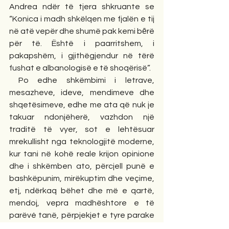
Andrea ndër të tjera shkruante se 
“Konica i madh shkëlqen me fjalën e tij 
në atë vepër dhe shumë pak kemi bērë 
për të. Është i paarritshem, i 
pakapshëm, i gjithëgjendur në tërë 
fushat e albanologisë e të shoqërisë”.
 Po edhe shkëmbimi i letrave, 
mesazheve, ideve, mendimeve dhe 
shqetësimeve, edhe me ata që nuk je 
takuar ndonjëherë, vazhdon një 
traditë të vyer, sot e lehtësuar 
mrekullisht nga teknologjitë moderne, 
kur tani në kohë reale krijon opinione 
dhe i shkëmben ato, përcjell punë e 
bashkëpunim, mirëkuptim dhe veçime, 
etj, ndërkaq bëhet dhe më e qartë, 
mendoj, vepra madhështore e të 
parëvé tanë, përpjekjet e tyre parake 
dhe legjendare për dije dhe dritësim.