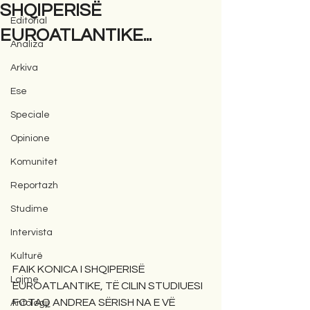
SHQIPERISË
Editorial
EUROATLANTIKE...
Analiza
Arkiva
Ese
Speciale
Opinione
Komunitet
Reportazh
Studime
Intervista
Kulturë
FAIK KONICA I SHQIPERISË 
Lajme
EUROATLANTIKE, TË CILIN STUDIUESI 
FOTAQ ANDREA SËRISH NA E VË 
Antologji