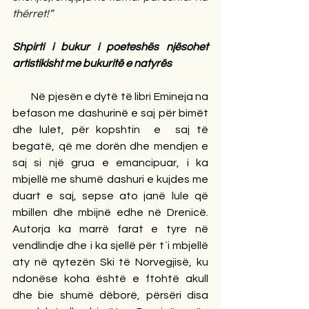
thërret!”
Shpirti i bukur i poeteshës njësohet 
artistikisht me bukuritë e natyrës
Në pjesën e dytë të libri Emineja na 
befason me dashurinë e saj për bimët 
dhe lulet, për kopshtin  e  saj të 
begatë, që me dorën dhe mendjen e 
saj si një grua e emancipuar, i ka 
mbjellë me shumë dashuri e kujdes me 
duart e saj, sepse ato janë lule që 
mbillen dhe mbijnë edhe në Drenicë. 
Autorja ka marrë farat e tyre në 
vendlindje dhe i ka sjellë për t`i mbjellë 
aty në qytezën Ski të Norvegjisë, ku 
ndonëse koha është e ftohtë akull 
dhe bie shumë dëborë, përsëri disa 