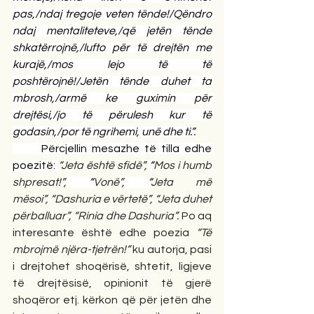
pas,/ndaj tregoje veten tënde!/Qëndro 
ndaj mentaliteteve,/që jetën tënde 
shkatërrojnë,/lufto për të drejtën me 
kurajë,/mos lejo të të 
poshtërojnë!/Jetën tënde duhet ta 
mbrosh,/armë ke guximin për 
drejtësi,/jo të përulesh kur të 
godasin,/por të ngrihemi, unë dhe ti.”.
      Përcjellin mesazhe të tilla edhe 
poezitë: 
“Jeta është sfidë”,
 “
Mos i humb 
shpresat!”,
 “
Vonë”,
 “
Jeta më 
mësoi”,
“Dashuria e vërtetë”, “Jeta duhet 
përballuar”, “Rinia dhe Dashuria”.
 Po aq 
interesante është edhe poezia 
“Të 
mbrojmë njëra-tjetrën!” 
ku autorja, pasi 
i drejtohet shoqërisë, shtetit, ligjeve 
të drejtësisë, opinionit të gjerë 
shoqëror etj. kërkon që për jetën dhe 