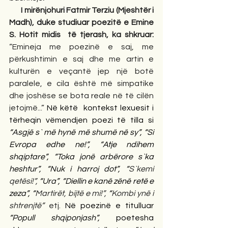
 I mirënjohuri Fatmir Terziu (Mjeshtër i 
Madh), duke studiuar poezitë e Emine 
S. Hotit midis  të tjerash, ka shkruar:
“Emineja me poezinë e saj, me 
përkushtimin e saj dhe me artin e 
kulturën e veçantë jep një botë 
paralele, e cila është më simpatike 
dhe joshëse se bota reale në të cilën 
jetojmë...” 
Në këtë  kontekst lexuesit i 
tërheqin vëmendjen poezi të tilla si 
“Asgjë s` më hynë më shumë në sy”, “Si 
Evropa edhe ne!”, “Atje ndihem 
shqiptare”, “Toka jonë arbërore s`ka 
heshtur”, “Nuk i harroj dot”, “
S`kemi 
qetësi!”,
 “Ura”, “Diellin e kanë zënë retë e 
zeza”, “
Martirët, bijtë e mi!”,
 “
Kombi ynë i 
shtrenjtë” 
etj.
 Në poezinë e titulluar 
“Popull shqiponjash”,
 poetesha 