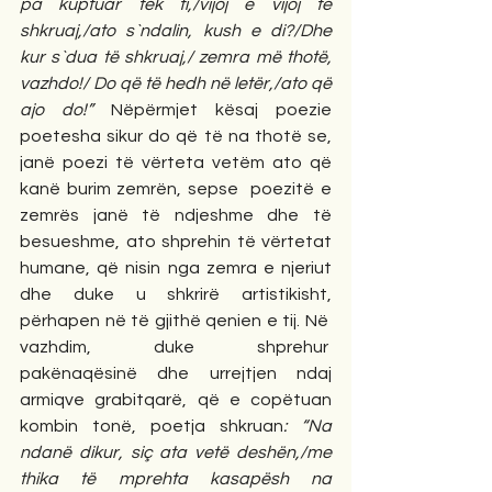
pa kuptuar tek ti,/vijoj e vijoj të 
shkruaj,/ato s`ndalin, kush e di?/Dhe 
kur s`dua të shkruaj,/ zemra më thotë, 
vazhdo!/ Do që të hedh në letër,/ato që 
ajo do!” 
Nëpërmjet kësaj poezie 
poetesha sikur do që të na thotë se, 
janë poezi të vërteta vetëm ato që 
kanë burim zemrën, sepse  poezitë e 
zemrës janë të ndjeshme dhe të 
besueshme, ato shprehin të vërtetat 
humane, që nisin nga zemra e njeriut 
dhe duke u shkrirë artistikisht, 
përhapen në të gjithë qenien e tij. Në  
vazhdim, duke shprehur  
pakënaqësinë dhe urrejtjen ndaj 
armiqve grabitqarë, që e copëtuan 
kombin tonë, poetja shkruan
: “Na 
ndanë dikur, siç ata vetë deshën,/me 
thika të mprehta kasapësh na 