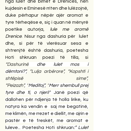
nga lulet dhe bimët e Drenicës, nën 
kujdesin e Eminesë rriten dhe lulëzojnë, 
duke përhapur nëpër ajër aromat e 
tyre tërheqëse e, siç i quan në mënyrë 
poetike autorja, 
lule me aromë 
Drenice
. Nisur nga dashuria për  lulet 
dhe, si për të vlerësuar sesa e 
shtrenjtë është dashuria, poetesha 
Hoti shkruan poezi të tilla, si 
“Dashurinë
 dhe lulet mos i 
dëmtoni?”,
“Lulja arbërore”,
“Kopshti i 
shtëpisë sime”, 
“Peizazh”,
“
Meditoj”,
 “
Merr shembull prej 
tyre dhe ti, o njeri!”
 Janë poezi që 
dallohen për ndjenja të holla lirike, ku 
natyra ka vendin e  saj me begatinë, 
me klimën, me rrezet e diellit, me ajrin e 
pastër e të freskët, me aromat e 
luleve... Poetesha Hoti shkruan
:” Lulet 