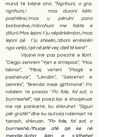
mund të bëjnë ata
: “Ngrihuni, o gra, 
ngrihuni,/    mos duroni këto  
poshtërsi,/mos u përulni para 
barbarëve,/mbrohuni me fakte e 
dituri!/Mos lejoni t`ju nëpërkëmbin,/mos 
lejoni që  t`ju shkelin,/zboni errësirën 
nga vetja,/që në jetë veç diell të keni!”
        Vijojnë më pas poezitë e librit: 
“Dëgjo zemrën! ”Yjet e shtëpisë”, “Mos 
lakmo!”, “Mbaj veten! ”Plagë e 
pashëruar”, ”Lëndim”, “Sekretet e 
zemrës”, “Brenda meje gjithmonë”...Po 
ndalem te poezia “
Po fole, fol sot, o 
burrneshë!
”, një poezi kjo e shoqëruar 
me një pankartë, ku shkruhet 
“Siguri 
për gratë!”
 dhe ku autorja ndërmjet të 
tjerash, shkruan: 
”Po fole, fol sot, o 
burrneshë,/thuaje atë që ke në 
mendje,/koha ikën e s`kthehet 