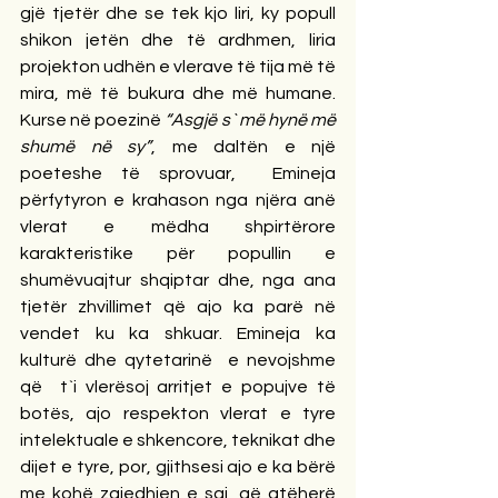
gjë tjetër dhe se tek kjo liri, ky popull 
shikon jetën dhe të ardhmen, liria 
projekton udhën e vlerave të tija më të 
mira, më të bukura dhe më humane. 
Kurse në poezinë
“Asgjë s` më hynë më 
shumë në sy”
, me daltën e një 
poeteshe të sprovuar,  Emineja 
përfytyron e krahason nga njëra anë 
vlerat e mëdha shpirtërore 
karakteristike për popullin e 
shumëvuajtur shqiptar dhe, nga ana 
tjetër zhvillimet që ajo ka parë në 
vendet ku ka shkuar. Emineja ka 
kulturë dhe qytetarinë  e nevojshme 
që  t`i vlerësoj arritjet e popujve të 
botës, ajo respekton vlerat e tyre 
intelektuale e shkencore, teknikat dhe 
dijet e tyre, por, gjithsesi ajo e ka bërë 
me kohë zgjedhjen e saj, që atëherë 