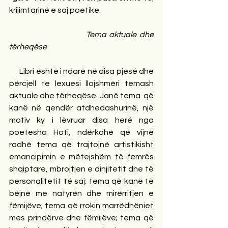
krijimtarinë e saj poetike.
Tema aktuale dhe 
tërheqëse
      Libri është i ndarë në disa pjesë dhe 
përcjell te lexuesi llojshmëri temash 
aktuale dhe tërheqëse. Janë tema  që 
kanë në qendër atdhedashurinë, një 
motiv ky i lëvruar disa herë nga 
poetesha Hoti, ndërkohë që vijnë 
radhë tema që trajtojnë artistikisht 
emancipimin e mëtejshëm të femrës 
shqiptare, mbrojtjen e dinjitetit dhe të 
personalitetit të saj; tema që kanë të 
bëjnë me natyrën dhe mirërritjen e 
fëmijëve; tema që rrokin marrëdhëniet 
mes prindërve dhe fëmijëve; tema që 