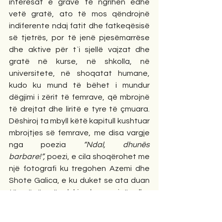
interesat e grave të ngrihen edhe 
vetë gratë, ato të mos qëndrojnë 
indiferente ndaj fatit dhe fatkeqësisë 
së tjetrës, por të jenë pjesëmarrëse 
dhe aktive për t`i sjellë vajzat dhe 
gratë në kurse, në shkolla, në 
universitete, në shoqatat humane, 
kudo ku mund të bëhet i mundur 
dëgjimi i zërit të femrave, që mbrojnë 
të drejtat dhe liritë e tyre të çmuara. 
Dëshiroj ta mbyll këtë kapitull kushtuar 
mbrojtjes së femrave, me disa vargje 
nga poezia 
“Ndal, dhunës 
barbare!”,
 poezi, e cila shoqërohet me 
një fotografi ku tregohen Azemi dhe 
Shote Galica, e ku duket se ata duan 
të vënë në dukje harmoninë dhe 
dashurinë mes tyre, një dashuri që lindi 
dhe u zhvillua në luftë e në male, por 