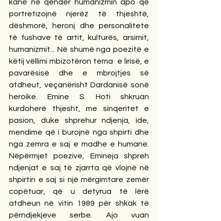
kanë në qendër humanizmin apo që 
portretizojnë njerëz të thjeshtë, 
dëshmorë, heronj dhe personalitete 
të fushave të artit, kulturës, arsimit, 
humanizmit... Në shumë nga poezitë e 
këtij vëllimi mbizotëron tema  e lirisë, e 
pavarësisë dhe e mbrojtjes së 
atdheut, veçanërisht Dardanisë sonë 
heroike. Emine S. Hoti shkruan 
kurdoherë thjesht, me sinqeritet e 
pasion, duke shprehur ndjenja, ide, 
mendime që i burojnë nga shpirti dhe 
nga zemra e saj e madhe e humane. 
Nëpërmjet poezive, Emineja shpreh 
ndjenjat e saj të zjarrta që vlojnë në 
shpirtin e saj si një mërgimtare zemër 
copëtuar, që u detyrua të lërë 
atdheun në vitin 1989 për shkak të 
përndjekjeve serbe. Ajo vuan 