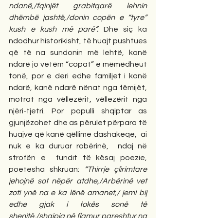
ndanë,/fqinjët grabitqarë lehnin 
dhëmbë jashtë,/donin copën e “tyre” 
kush e kush më parë”.
 Dhe siç ka 
ndodhur historikisht, të huajt pushtues 
që të na sundonin më lehtë, kanë 
ndarë jo vetëm “copat” e mëmëdheut 
tonë, por e deri edhe familjet i kanë 
ndarë, kanë ndarë nënat nga fëmijët, 
motrat nga vëllezërit, vëllezërit nga 
njëri-tjetri. Por populli shqiptar as 
gjunjëzohet dhe as përulet përpara të 
huajve që kanë qëllime dashakeqe,  ai 
nuk e ka duruar robërinë,  ndaj në 
strofën e  fundit të kësaj poezie, 
poetesha shkruan:
“Thirrje çlirimtare 
jehojnë sot nëpër atdhe,/Arbërinë vet 
zoti ynë na e ka lënë amanet,/ jemi bij 
edhe gjak i tokës sonë të 
shenjtë,/shqipja në flamur pareshtur na 