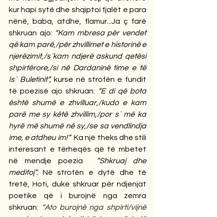
kur hapi sytë dhe shqiptoi fjalët e para 
nënë, baba, atdhe, flamur...Ja ç farë 
shkruan ajo: 
“Kam mbresa për vendet 
që kam parë,/për zhvillimet e historinë e 
njerëzimit,/s`kam ndjerë askund qetësi 
shpirtërore,/si në Dardaninë time e të 
Is` Buletinit”, 
kurse në strofën e fundit 
të poezisë ajo shkruan: 
“E di që bota 
është shumë e zhvilluar,/kudo e kam 
parë me sy këtë zhvillim,/por s` më ka 
hyrë më shumë në sy,/se sa vendlindja 
ime, e atdheu im!”
  Ka një theks dhe stili 
interesant e tërheqës që të mbetet 
në mendje poezia  
”Shkruaj dhe 
meditoj”.
 Në strofën e dytë dhe të 
tretë, Hoti, duke shkruar për ndjenjat 
poetike që i burojnë nga zemra 
shkruan: 
“Ato burojnë nga shpirti/vijnë 