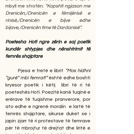
mbyll me strofën:
 “Kopshti ngjason me 
Drenicën,/Drenicën e fëmijërisë e 
rinisë,/Drenicën e bijve edhe 
bijave,/Drenicën time të Dardanisë”.
Poetesha Hoti ngre zërin e saj poetik 
kundër shtypjes dhe nënshtrimit të 
femrës shqiptare
Pjesa e tretë e librit 
“Mos hidhni 
“gurë” mbi femrat!” 
është edhe boshti 
kryesor poetik i këtij  libri të ri të 
poeteshës Hoti. Poezitë kanë fuqinë e 
erërave të fuqishme pranverore, por 
ato edhe e ngrenë moralin  e lartë të 
femrës shqiptare, sikurse duket se i 
japin zjarr të ri protestave të femrave 
për të mbrojtur të drejtat dhe liritë e 