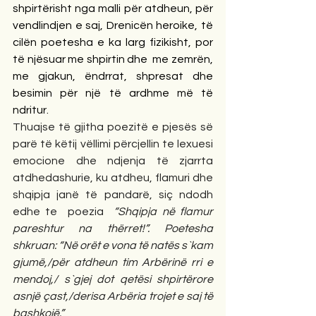
shpirtërisht nga malli për atdheun, për 
vendlindjen e saj, Drenicën heroike, të 
cilën poetesha e ka larg fizikisht, por 
të njësuar me shpirtin dhe  me zemrën, 
me gjakun, ëndrrat, shpresat dhe 
besimin për një të ardhme më të 
ndritur.
Thuajse të gjitha poezitë e pjesës së 
parë të këtij vëllimi përcjellin te lexuesi 
emocione dhe ndjenja të zjarrta 
atdhedashurie, ku atdheu, flamuri dhe 
shqipja janë të pandarë, siç ndodh 
edhe te  poezia  
“Shqipja në flamur 
pareshtur na thërret!”. Poetesha 
shkruan: “Në orët e vona të natës s`kam 
gjumë,/për atdheun tim Arbërinë rri e 
mendoj,/ s`gjej dot qetësi shpirtërore 
asnjë çast,/derisa Arbëria trojet e saj të 
bashkojë.”