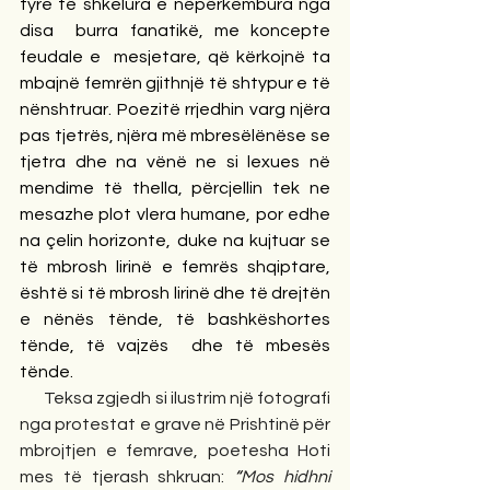
tyre të shkelura e nëpërkëmbura nga 
disa  burra fanatikë, me koncepte 
feudale e  mesjetare, që kërkojnë ta 
mbajnë femrën gjithnjë të shtypur e të 
nënshtruar. Poezitë rrjedhin varg njëra 
pas tjetrës, njëra më mbresëlënëse se 
tjetra dhe na vënë ne si lexues në 
mendime të thella, përcjellin tek ne 
mesazhe plot vlera humane, por edhe 
na çelin horizonte, duke na kujtuar se 
të mbrosh lirinë e femrës shqiptare, 
është si të mbrosh lirinë dhe të drejtën 
e nënës tënde, të bashkëshortes 
tënde, të vajzës  dhe të mbesës 
tënde.
Teksa zgjedh si ilustrim një fotografi 
nga protestat e grave në Prishtinë për 
mbrojtjen e femrave, poetesha Hoti 
mes të tjerash shkruan:
“
Mos hidhni 