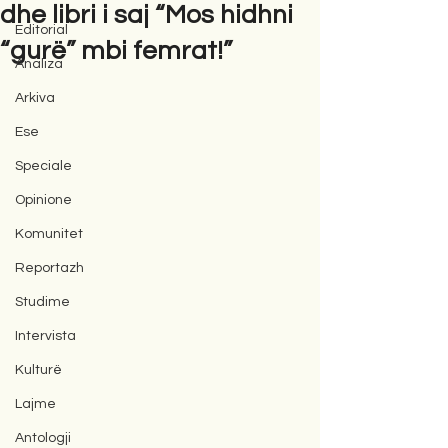
dhe libri i saj “Mos hidhni
Editorial
“gurë” mbi femrat!”
Analiza
Arkiva
Ese
Speciale
Opinione
Komunitet
Reportazh
Studime
Intervista
Kulturë
Lajme
Antologji