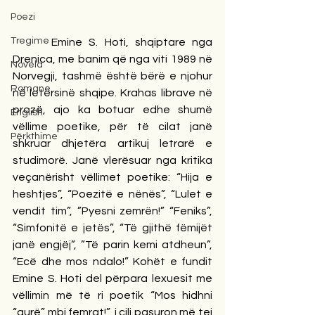
Poezi
Tregime
      Emine S. Hoti, shqiptare nga 
Drenica, me banim që nga viti 1989 në 
Novela
Norvegji, tashmë është bërë e njohur 
Romane
në letërsinë shqipe. Krahas librave në 
prozë, ajo ka botuar edhe shumë 
English
vëllime poetike, për të cilat janë 
Përkthime
shkruar dhjetëra artikuj letrarë e 
studimorë. Janë vlerësuar nga kritika 
veçanërisht vëllimet poetike: “Hija e 
heshtjes”, “Poezitë e nënës”, “Lulet e 
vendit tim”, ”Pyesni zemrën!” “Feniks”, 
“Simfonitë e jetës”, “Të gjithë fëmijët 
janë engjëj”, ”Të parin kemi atdheun”, 
“Ecë dhe mos ndalo!” Kohët e fundit 
Emine S. Hoti del përpara lexuesit me 
vëllimin më të ri poetik “Mos hidhni 
“gurë” mbi femrat!”, i cili pasuron më tej 