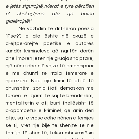
e jetës sigurojnë,/vlerat e tyre përcillen 
n’ shekuj,/janë ato që botën 
gjallërojnë!”
       Në vazhdim të drithëron poezia 
“Pse?”, e cila është një akuzë e 
drejtpërdrejtë poetike e autores 
kundër kriminelëve që ngritën dorën 
dhe i morën jetën një gruaja shqiptare, 
një nëne dhe një vajze të emancipuar 
e me dhunti të rralla femërore e 
njerëzore. Ndaj një krimi të atillë të 
dhunshëm, zonja Hoti demaskon me 
forcën  e  zjarrit të saj të brendshëm, 
mentalitetin e atij burri thellësisht të 
prapambetur e kriminel, që arrin deri 
atje, sa të vrasë edhe nënën e fëmijës 
së tij, vret një bijë të shenjtë të një 
familje të shenjtë, teksa mbi vrasësin 