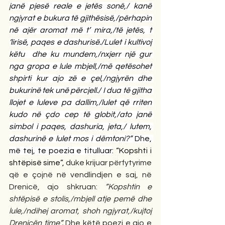
janë pjesë reale e jetës sonë,/ kanë 
ngjyrat e bukura të gjithësisë,/përhapin 
në ajër aromat më t’ mira,/të jetës, t 
‘lirisë, paqes e dashurisë./Lulet i kultivoj 
këtu  dhe ku mundem,/nxjerr një gur 
nga gropa e lule mbjell,/më qetësohet 
shpirti kur ajo zë e çel,/ngjyrën dhe 
bukurinë tek unë përcjell./ I dua të gjitha 
llojet e luleve pa dallim,/lulet që rriten 
kudo në çdo cep të globit,/ato janë 
simbol i paqes, dashuria, jeta,/ lutem, 
dashurinë e lulet mos i dëmtoni?” 
Dhe, 
më tej, te poezia e titulluar
: “Kopshti i 
shtëpisë sime”,
 duke krijuar përfytyrime 
që e çojnë në vendlindjen e saj, në 
Drenicë, ajo shkruan: 
”Kopshtin e 
shtëpisë e stolis,/mbjell atje pemë dhe 
lule,/ndihej aromat, shoh ngjyrat,/kujtoj 
Drenicën time”. 
Dhe këtë poezi e ajo e 