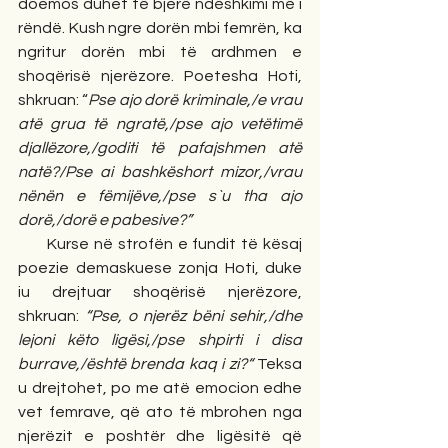
doemos duhet të bjerë ndëshkimi më i 
rëndë. Kush ngre dorën mbi femrën, ka 
ngritur dorën mbi të ardhmen e 
shoqërisë njerëzore. Poetesha Hoti, 
shkruan:
“
Pse ajo dorë kriminale,/e vrau 
atë grua të ngratë,/pse ajo vetëtimë 
djallëzore,/goditi të pafajshmen atë 
natë?/Pse ai bashkëshort mizor,/vrau 
nënën e fëmijëve,/pse s`u tha ajo 
dorë,/dorë e pabesive?”
      Kurse në strofën e fundit të kësaj 
poezie demaskuese zonja Hoti, duke 
iu drejtuar shoqërisë njerëzore, 
shkruan: 
“Pse, o njerëz bëni sehir,/dhe 
lejoni këto ligësi,/pse shpirti i disa 
burrave,/është brenda kaq i zi?“ 
Teksa 
u drejtohet, po me atë emocion edhe 
vet femrave, që ato të mbrohen nga 
njerëzit e poshtër dhe ligësitë që 