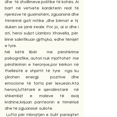
dhe  të zhvillimeve politike të kohës. Ai 
bart në vetvete karakterin real të 
njerëzve të guximshëm, zgjuarsinë dhe 
trimërinë gati mitike ,dhe bëmat e tij  
duken se janë ireale. Por jo, ai si dhe i 
ati, heroi suljot Llambro Xhavella, për  
lirinë sakrifikuan gjithçka, edhe fëmijët 
e tyre.
Në këtë libër  me përshkrime 
psikografike, autori nuk mjaftohet  me 
përshkrimin e heronjve,por kërkon në 
thellësitë e shpirtit të tyre  nga ku 
çlirohen energji  pozitive dhe 
emocione të forta për lexuesin.Ata 
heronj,luftëtarë e qendërstarë  në 
shkembijt e maleve të asaj 
krahine,krijuan panteonin e trimërisë 
dhe të zgjuarsisë  suliote.          
 Lufta për mbrojtjen e Sulit paraqitet 