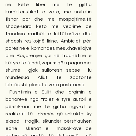
në këtë libër me të gjitha 
karakteristikat e veta, me unitetin 
fisnor por dhe me mospajtime,të 
shoqëruara këto me veprime që 
trondisin rradhët e luftëtarëve dhe 
shpesh rezikojnë lirinë. Ambicjet për  
parësinë e  komandës mes Xhavellajve 
dhe Boçarenjve çoi në tradhëtinë e 
këtyre të fundit,veprim që u pagua me  
shumë  gjak suliotësh sepse  iu 
mundësua Aliut të zbatonte 
lehtësisht planet e veta pushtuese.
 Pushtimin e Sulit dhe largimin e 
banorëve nga trojet e tyre autori e 
përshkruan me të gjitha ngjyrat e 
realitetit të  dramës që shkaktoi ky 
eksod  tragjik, sikundër përshkruhen 
edhe  skenat e  masakrave që 
detyrojnë gratë, të fluturojnë  në 