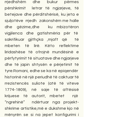
rrjedhshëm dhe bukur përmes 
përshkrimit  letrar të ngjarjeve, të 
betejave dhe përditshërisë, ku jeta e 
sjuljotëve  rrjedh  zakonshëm me halle 
dhe gëzime,dhe  ku mbizotëron 
vigjilenca dhe gatishmëria për të  
sakrifikuar gjithçka ,mjaft që  të 
mbeten të lirë. Këto reflektime 
liridashëse të ofrojnë mundësinë e 
përfytyrimit të situatave dhe ngjarjeve 
dhe të japin shtysën e përjetimit të 
tyre.Romani, edhe se ka në epiqendër  
historinë në një periudhë të caktuar të 
rrezistencës suliote (atë të viteve 
1774-1809), në saje të aftësisë 
krijuese të autorit, mbetet  një  
“ngrehinë”  ndërtuar nga projekt-
shkrime artistike,më e dukshme kjo në 
mënyrën se si na jepet konfigurimi i 