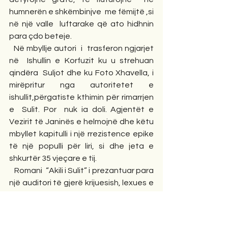
humnerën e shkëmbinjve  me fëmijtë ,si 
në një valle  luftarake që ato hidhnin 
para çdo beteje.
  Në mbyllje autori  i  trasferon ngjarjet 
në  Ishullin e Korfuzit ku u strehuan 
qindëra  Suljot dhe ku Foto Xhavella, i 
mirëpritur nga autoritetet e 
ishullit,përgatiste kthimin për rimarrjen 
e  Sulit. Por  nuk ia doli. Agjentët e 
Vezirit të Janinës e helmojnë dhe këtu 
mbyllet kapitulli i një rrezistence epike 
të një populli për liri, si dhe jeta e 
shkurtër 35 vjeçare e tij.
   Romani  “Akili i Sulit” i prezantuar para 
një auditori të gjerë krijuesish, lexues e 
dashamirës të librit,ditë më parë në 
Athinë, mbetet një nga librat më 
cilësor të shkrimtarit Panajot Zoto ,i cili 