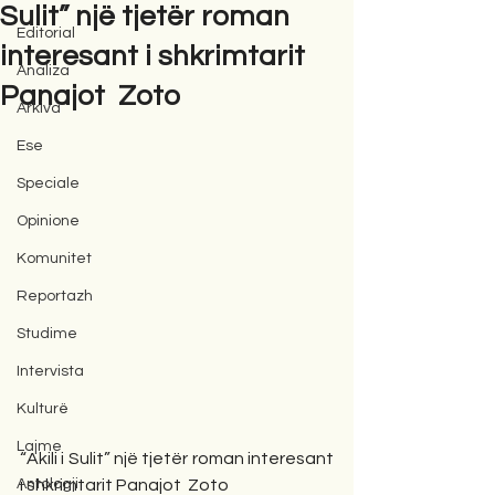
Sulit” një tjetër roman
Editorial
interesant i shkrimtarit
Analiza
Panajot Zoto
Arkiva
Ese
Speciale
Opinione
Komunitet
Reportazh
Studime
Intervista
Kulturë
Lajme
“Akili i Sulit” një tjetër roman interesant 
Antologji
i shkrimtarit Panajot  Zoto