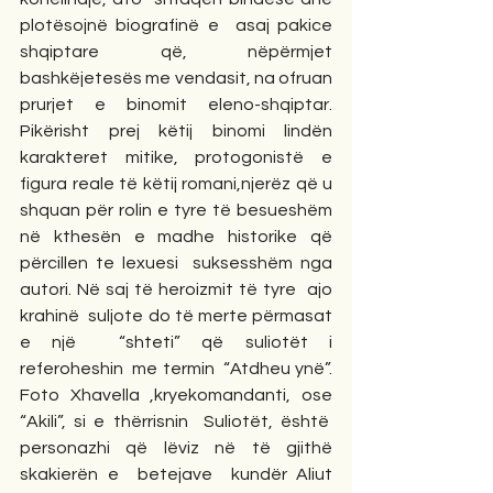
plotësojnë biografinë e  asaj pakice 
shqiptare që, nëpërmjet 
bashkëjetesës me vendasit, na ofruan 
prurjet e binomit eleno-shqiptar. 
Pikërisht prej këtij binomi lindën 
karakteret mitike, protogonistë e 
figura reale të këtij romani,njerëz që u 
shquan për rolin e tyre të besueshëm 
në kthesën e madhe historike që 
përcillen te lexuesi  suksesshëm nga 
autori. Në saj të heroizmit të tyre  ajo 
krahinë  suljote do të merte përmasat 
e një  “shteti” që suliotët i 
referoheshin  me termin  “Atdheu ynë”. 
Foto Xhavella ,kryekomandanti, ose 
“Akili”, si e thërrisnin  Suliotët, është  
personazhi që lëviz në të gjithë 
skakierën e  betejave  kundër Aliut 