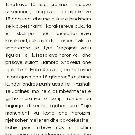
fshatrave të asaj krahine, i maleve 
shkëmbore, i rrugëve  dhe mjediseve 
të banuara, dhe,më bukur e bindshëm 
se kjo,përshkrimi i karaktereve,bukuria 
e skalitjes së personazheve,i 
karakterit,bukurisë dhe forcës fizike e 
shpirtërore të tyre. Veçojmë këtu 
figurat e luftëtarëve,heronjve dhe 
prijsave suliot: Llambro Xhavella dhe 
djalit të tij Foto Xhavella, në historinë 
 e betejave dhe të qëndresës sublime 
kundër ëndrës pushtuese të   Pashait 
të Janinës, mbi të cilat mbështetet e 
gjithë narativa e këtij  romani ku 
 ngjarrjet  duken si të gdhendura në një 
monument ku koha dhe heroizmi  
njehsohen me jetën dhe pavdekësinë.
Edhe pse miteve nuk u njohim 
kohëlindje, ato  shfaqen bindëse dhe 