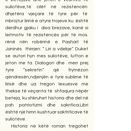
suliotëve,të cilët në rezistencën  
dhjetëra vjeçare të tyre për të  
mbrojtur lirinë e atyre trojeve ku  është 
derdhur gjaku i  disa brezave, kanë si 
leitmotiv të rezistencës për të mos  
rënë nën robërinë e Pashait të 
Janinës  thirrjen: “ Liri a vdekje”. Duket 
se autori hyn mes suliotëve, lufton e 
jeton me ta. Dialogon dhe  merr prej 
tyre “sekretin” që frymëzon 
qëndresën,ndjenjën e tyre sublime të 
lirisë dhe ua tregon lexuesve me 
thekse të veçanta të  shfaqura nëpër 
beteja, ku shkruhet historia dhe del në 
pah patriotizmi dhe sakrifica.Libri 
është një himn kushtuar sakfrificave të 
suliotëve.
  Historia në këtë roman tregohet 