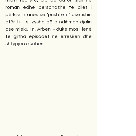
mjaft realiste, ajo që autori sjell në 
roman edhe personazhe të cilët i 
përkisnin anës së ‘pushtetit’ ose ishin 
afër tij - si zysha që e ndihmon djalin 
ose mjeku i ri, Arbeni - duke mos i lënë 
të gjitha episodet në errësirën dhe 
shtypjen e kohës.