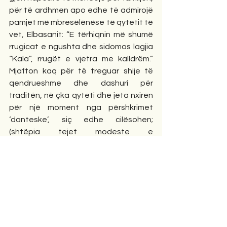
për të ardhmen apo edhe të admirojë 
pamjet më mbresëlënëse të qytetit të 
vet, Elbasanit: “E tërhiqnin më shumë 
rrugicat e ngushta dhe sidomos lagjia 
“Kala”, rrugët e vjetra me kalldrëm.” 
Mjafton kaq për të treguar shije të 
qendrueshme dhe dashuri për 
traditën, në çka qyteti dhe jeta nxiren 
për një moment nga përshkrimet 
‘danteske’, siç edhe cilësohen; 
(shtëpia tejet modeste e 
personazheve, spitali si mos më keq, 
rëndomtësia e lagjes “Vullnetari” apo 
mjedise të tjera të pista e shumë larg 
një jete normale).
Romani ‘Grimcat’ është një arritje e 
rëndësishme për autorin dhe, 
njëherësh, kontribut në Letërsinë 