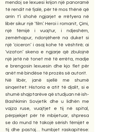
mendoj se lexuesi krijon një panoramë 
të rendit në fjalë, për të mos thënë që 
arrin t’i shohë ngjarjet e rrëfyera në 
libër sikur një ‘film’. Heroi i romanit, Çimi, 
një fëmijë i vuajtur, i ndjeshëm, 
zemërhapur, ndonjëherë na duket si 
një ‘ciceron’ i asaj kohe të vështirë; ai 
‘vizaton’ skena e ngjarje që zbulojnë 
një jetë në tonet më të errëta, madje 
e brengosin lexuesin dhe kjo flet për 
anët më bindëse të prozës së autorit.
Në libër, janë sjellë me shumë 
sinqeritet: Historia e atit të djalit, si e 
shumë shqiptarëve që studjuan në ish-
Bashkimin Sovjetik dhe u lidhën me 
vajza ruse, vuajtjet e tij në spital, 
përpjekjet për të mbijetuar, shpresa 
se do mund të takojë sërish fëmijët e 
tij dhe pastaj… humbjet raskapitëse: 