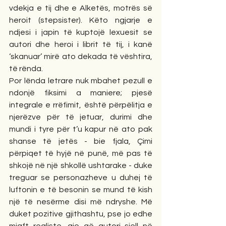
vdekja e tij dhe e Alketës, motrës së 
heroit (stepsister). Këto ngjarje e 
ndjesi i japin të kuptojë lexuesit se 
autori dhe heroi i librit të tij, i kanë 
‘skanuar’ mirë ato dekada të vështira, 
të rënda.
Por lënda letrare nuk mbahet pezull e 
ndonjë fiksimi a maniere; pjesë 
integrale e rrëfimit, është përpëlitja e 
njerëzve për të jetuar, durimi dhe 
mundi i tyre për t’u kapur në ato pak 
shanse të jetës - bie fjala, Çimi 
përpiqet të hyjë në punë, më pas të 
shkojë në një shkollë ushtarake - duke 
treguar se personazheve u duhej të 
luftonin e të besonin se mund të kish 
një të nesërme disi më ndryshe. Më 
duket pozitive gjithashtu, pse jo edhe 