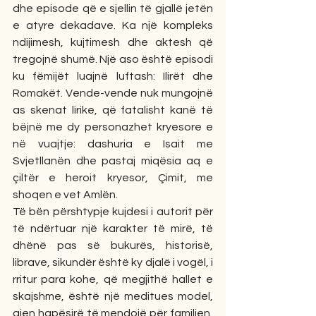
dhe episode që e sjellin të gjallë jetën 
e atyre dekadave. Ka një kompleks 
ndijimesh, kujtimesh dhe aktesh që 
tregojnë shumë. Një aso është episodi 
ku fëmijët luajnë luftash: Ilirët dhe 
Romakët. Vende-vende nuk mungojnë 
as skenat lirike, që fatalisht kanë të 
bëjnë me dy personazhet kryesore e 
në vuajtje: dashuria e Isait me 
Svjetllanën dhe pastaj miqësia aq e 
çiltër e heroit kryesor, Çimit, me 
shoqen e vet Amlën.
Të bën përshtypje kujdesi i autorit për 
të ndërtuar një karakter të mirë, të 
dhënë pas së bukurës, historisë, 
librave, sikundër është ky djalë i vogël, i 
rritur para kohe, që megjithë hallet e 
skajshme, është një meditues model, 
gjen hapësirë të mendojë për familjen, 