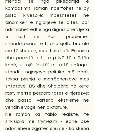
Mendoj se nga pikëpamja e 
kompozimit, romani ndërtohet në dy 
pista kryesore: mbështetet në 
dinamikën e ngjarjeve të ditës, por 
ndihmohet edhe nga digresionet; (jeta 
e Isait në Rusi, problemet 
shëndetësore të tij dhe sjellja brutale 
me të shoqen, meditimet për Eseninin 
dhe poezitë e tij, etj.) Në të njëjtën 
kohë, si një ‘pistë’ e tretë shfaqet 
sfondi i ngjarjeve politike: më parë, 
teksa prishja e marrëdhënieve mes 
shteteve, BS dhe Shqipëria në këtë 
rast, merrte përpara fatet e njerëzve; 
dhe pastaj varfëria ekstreme në 
vendin e vogël nën diktaturë.
Në roman ka tablo realiste, të 
shkruara me frymëzim - edhe pse 
ndonjëherë zgjaten shumë - ka skena 