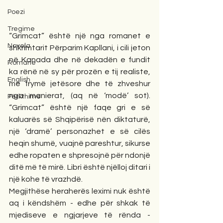
Poezi
Tregime
“Grimcat” është një nga romanet e 
Novela
shkrimtarit Përparim Kapllani, i cili jeton 
në Kanada dhe në dekadën e fundit 
Romane
ka rënë në sy për prozën e tij realiste, 
English
me frymë jetësore dhe të zhveshur 
nga manierat, (aq në ‘modë’ sot). 
Përkthime
“Grimcat” është një faqe gri e së 
kaluarës së Shqipërisë nën diktaturë, 
një ‘dramë’ personazhet e së cilës 
heqin shumë, vuajnë pareshtur, sikurse 
edhe ropaten e shpresojnë për ndonjë 
ditë më të mirë. Libri është njëlloj ditari i 
një kohe të vrazhdë.
Megjithëse heraherës leximi nuk është 
aq i këndshëm - edhe për shkak të 
mjediseve e ngjarjeve të rënda - 