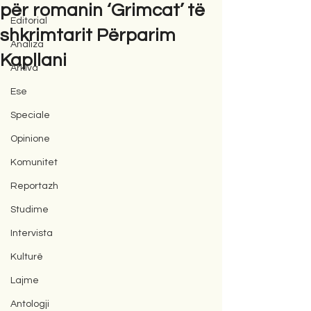
për romanin ‘Grimcat’ të
Editorial
shkrimtarit Përparim
Analiza
Kapllani
Arkiva
Ese
Speciale
Opinione
Komunitet
Reportazh
Studime
Intervista
Kulturë
Lajme
Antologji