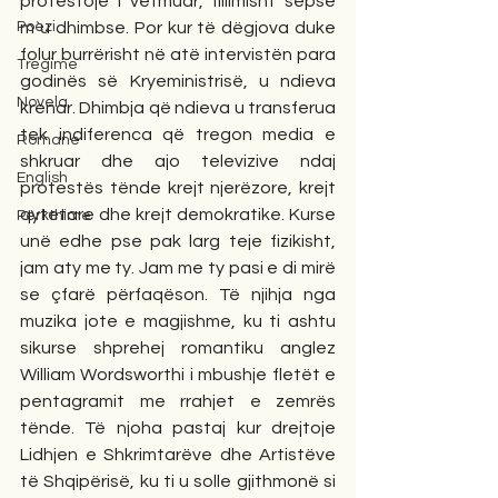
protestoje i vetmuar, fillimisht sepse 
Poezi
m`u dhimbse. Por kur të dëgjova duke 
folur burrërisht në atë intervistën para 
Tregime
godinës së Kryeministrisë, u ndieva 
Novela
krenar. Dhimbja që ndieva u transferua 
tek indiferenca që tregon media e 
Romane
shkruar dhe ajo televizive ndaj 
English
protestës tënde krejt njerëzore, krejt 
qytetare dhe krejt demokratike. Kurse 
Përkthime
unë edhe pse pak larg teje fizikisht, 
jam aty me ty. Jam me ty pasi e di mirë 
se çfarë përfaqëson. Të njihja nga 
muzika jote e magjishme, ku ti ashtu 
sikurse shprehej romantiku anglez 
William Wordsworthi i mbushje fletët e 
pentagramit me rrahjet e zemrës 
tënde. Të njoha pastaj kur drejtoje 
Lidhjen e Shkrimtarëve dhe Artistëve 
të Shqipërisë, ku ti u solle gjithmonë si 