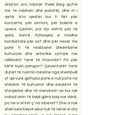
drejton ato ndonjë thelë (larg qoftë 
me të ndahen dhe paratë), dhe rri i 
qetë. Ata qeshin kur ti flet për 
koncerte, për simfoni, për balete e 
opera. Qeshin, por kjo është për të 
qarë, është fatkeqësi e madhe 
kombëtare për sot dhe për nesër. Ke 
parë ti të realizojnë shkëmbime 
kulturore dhe artistike zyrtare me 
vëllezërit tanë të Kosovës? Po për 
këtë kush pengon? Qeveritarët tanë 
duhet të nxirrnin mësime nga shembulli 
yt që vure gjithçka pate e nuk pate në 
shërbim të kulturimit dhe edukimit të 
shoqërisë dhe të mendonin se kur një 
individ arrin të bëjë gjëra kaq me vlerë, 
po ne si shtet ç`na mbetet? Dhe a nuk 
sheh sesi bëjnë sikur nuk të vënë re aty 