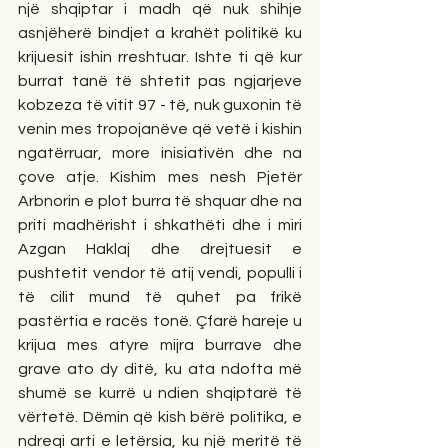
një shqiptar i madh që nuk shihje 
asnjëherë bindjet a krahët politikë ku 
krijuesit ishin rreshtuar. Ishte ti që kur 
burrat tanë të shtetit pas ngjarjeve 
kobzeza të vitit 97 - të, nuk guxonin të 
venin mes tropojanëve që vetë i kishin 
ngatërruar, more inisiativën dhe na 
çove atje. Kishim mes nesh Pjetër 
Arbnorin e plot burra të shquar dhe na 
priti madhërisht i shkathëti dhe i miri 
Azgan Haklaj dhe drejtuesit e 
pushtetit vendor të atij vendi, populli i 
të cilit mund të quhet pa frikë 
pastërtia e racës tonë. Çfarë hareje u 
krijua mes atyre mijra burrave dhe 
grave ato dy ditë, ku ata ndofta më 
shumë se kurrë u ndien shqiptarë të 
vërtetë. Dëmin që kish bërë politika, e 
ndreqi arti e letërsia, ku një meritë të 