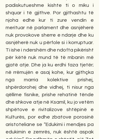
padiskutueshme kishte ti o miku i 
shquar i të gjithve. Por gjithashtu të 
njoha edhe kur ti zure vendin e 
merituar në parlament dhe asnjëherë 
nuk provokove sherre e ndarje dhe ku 
asnjëherë nuk u përfole si i korruptuar. 
Ti ishe i ndershëm dhe ndofta pikërisht 
për këtë nuk mund të të mbanin më 
gjatë atje. Dhe ja ku erdhi faza tjetër; 
në rrëmujën e asaj kohe, kur gjithçka 
nga marria kolektive prishej, 
shpërdorohej dhe vidhej, ti nisur nga 
qëllime fisnike, prishe rehatinë tënde 
dhe shkove atje në Ksamil, ku jo vetëm 
shpëtove e rivitalizove shtëpinë e 
Kulturës, por edhe zbatove porosinë 
aristoteliane se “Edukimi i mendjes pa 
edukimin e zemrës, nuk është aspak 