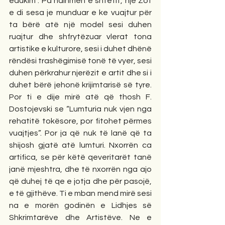
edukim”. Pa ndihmën e shtetit, një Zot 
e di sesa je munduar e ke vuajtur për 
ta bërë atë një model sesi duhen 
ruajtur dhe shfrytëzuar vlerat tona 
artistike e kulturore, sesi i duhet dhënë 
rëndësi trashëgimisë tonë të vyer, sesi 
duhen përkrahur njerëzit e artit dhe si i 
duhet bërë jehonë krijimtarisë së tyre. 
Por ti e dije mirë atë që thosh F. 
Dostojevski se “Lumturia nuk vjen nga 
rehatitë tokësore, por fitohet përmes 
vuajtjes”. Por ja që nuk të lanë që ta 
shijosh gjatë atë lumturi. Nxorrën ca 
artifica, se për këtë qeveritarët tanë 
janë mjeshtra, dhe të nxorrën nga ajo 
që duhej të qe e jotja dhe për pasojë, 
e të gjithëve. Ti e mban mend mirë sesi 
na e morën godinën e Lidhjes së 
Shkrimtarëve dhe Artistëve. Ne e 