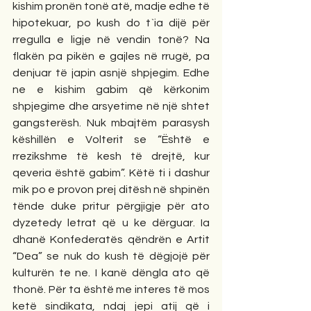
kishim pronën tonë atë, madje edhe të 
hipotekuar, po kush do t`ia dijë për 
rregulla e ligje në vendin tonë? Na 
flakën pa pikën e gajles në rrugë, pa 
denjuar të japin asnjë shpjegim. Edhe 
ne e kishim gabim që kërkonim 
shpjegime dhe arsyetime në një shtet 
gangsterësh. Nuk mbajtëm parasysh 
këshillën e Volterit se “Është e 
rrezikshme të kesh të drejtë, kur 
qeveria është gabim”. Këtë ti i dashur 
mik po e provon prej ditësh në shpinën 
tënde duke pritur përgjigje për ato 
dyzetedy letrat që u ke dërguar. Ia 
dhanë Konfederatës qëndrën e Artit 
“Dea” se nuk do kush të dëgjojë për 
kulturën te ne. I kanë dëngla ato që 
thonë. Për ta është me interes të mos 
ketë sindikata, ndaj jepi atij që i 