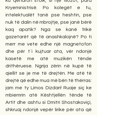
ku qëndron stoik, si një filozof, para 
Kryeministrisë. Po kolegët e tu, 
intelektualët tanë pse heshtin, pse 
nuk të dalin në mbrojtje, pse janë bërë 
kaq apatik? Nga se kanë frikë 
gazetarët që të anashkalojnë? Po ti 
merr me vete edhe një magnetofon 
dhe për t`i kujtuar ata, vër ndonjë 
kasetë me atë muzikën tënde 
drithëruese. Ngrija zërin në kupë të 
qiellit se je me të drejtën. Me atë të 
drejtë që edhe mua më bën të thërras: 
jam me ty Limos Dizdari! Ruaje siç ke 
mbiemrin atë Kështjellën tënde të 
Artit dhe ashtu si Dmitri Shostakoviçi, 
shkruaj ndonjë vepër lirike për ata që 
s`duan t`ia dinë për dëshirat dhe 
aspiratat e popullit të tyre.      
Opinione