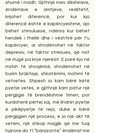
shumë i madh. Gjithnjë mes dëshirave, 
ëndërrave e arritjeve, realitetit, 
krijohet diferencë, por kur kjo 
diferencë është e kapërcyeshme, ajo 
bëhet stimuluese, ndërsa kur bëhet 
hendek i thellë dhe i vështirë për t’u 
kapërcyer, ai shndërrohet në faktor 
depresiv, në faktor stresues, që nxit 
në rrugë pa krye njerëzit. E parë kjo në 
rrafsh të shoqërisë, shndërrohet në 
burim braktisje, shkatërrimi, mohimi të 
vetvetes. Shpesh ia kam bërë këtë 
pyetje vetes, e gjithnjë kam patur një 
përgjigje të brendëshme timen, por 
kurdoherë përtej saj, më lindnin pyetje 
e pikëpyetje të reja, duke e bërë 
përgjigjen një process, e jo një akt të 
vetëm, një shkop magjik që me fuqi 
hyjnore do t’i “barazonte” ëndërrat me 