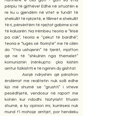
humnerë e cila gati - gati sa s’na 
përpiu të gjithëve! Edhe në situatën e 
re ku u gjendëm në vitet e fundit të 
shekullit të njëzetë, e fillimet e shekullit 
të ri, përsëritëm të njejtat gabime si në 
të kaluarën. Na rrëmbeu teoria e “lirisë 
pa cak”, teoria e “çekut të bardhë”, 
teoria e “lugës së florinjtë” me të cilën 
do “t’na ushqenin” të tjerët, mjafton 
që ne të “shkulnim nga themelet” 
komunizmin (nënkupto: çka kishim 
arritur fizikisht!) e të ngrinim dy gishtat.
        Asnjë ndryshim që përafron 
ëndërrat me realitetin nuk solli edhe 
kjo më shumë se “grushti” i viteve 
pesëdhjetë, vendosur në raport me 
kohën kur ndodhi. Natyrisht fituam 
shumë, e ky opinion imi, kurrësesi nuk 
mund t’i mohoje arritjet, por hendeku 