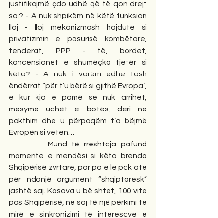
justifikojmë çdo udhë që të qon drejt 
saj? - A nuk shpikëm në këtë funksion 
lloj - lloj mekanizmash hajdute si 
privatizimin e pasurisë kombëtare, 
tenderat, PPP - të, bordet, 
koncensionet e shumëçka tjetër si 
këto? - A nuk i varëm edhe tash 
ëndërrat “për t’u bërë si gjithë Evropa”, 
e kur kjo e pamë se nuk arrihet, 
mësymë udhët e botës, deri në 
pakthim dhe u përpoqëm t’a bëjmë 
Evropën si veten…
         Mund të rreshtoja pafund 
momente e mendësi si këto brenda 
Shqipërisë zyrtare, por po e le pak atë 
për ndonjë argument “shqiptaresk” 
jashtë saj. Kosova u bë shtet, 100 vite 
pas Shqipërisë, në saj të një përkimi të 
mirë e sinkronizimi të interesave e 