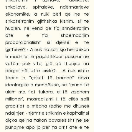
shkatërrim i uzinave, fabrikave, 
shkollave, spitaleve, ndërmarrjeve 
ekonomike, a nuk bëri që ne të 
shkatërronim gjithshka kishim, si të 
huajën, në vend që t’a shndërronim 
atë e t’a shpërndanim 
proporcionalisht si djersë e të 
gjithëve? - A nuk na solli kjo hendekun 
e madh e të pajustifikuar pasuror në 
vetëm pak vite, gjë që thuajse na 
dërgoi në luftë civile? - A nuk ishte 
teoria e “çekut të bardhë” baza 
ideologjike e mendësisë, se “mund të 
ulem me fjet fukara, e të zgjohem 
milioner”, mosrealizimi i të cilës solli 
grabitjet e mëdha (edhe me dhunë!) 
ndaj njëri - tjetrit e shikimin e kapitalit si 
diçka që na takon pavarësisht në se 
punojmë apo jo për ta arrit atë e të 