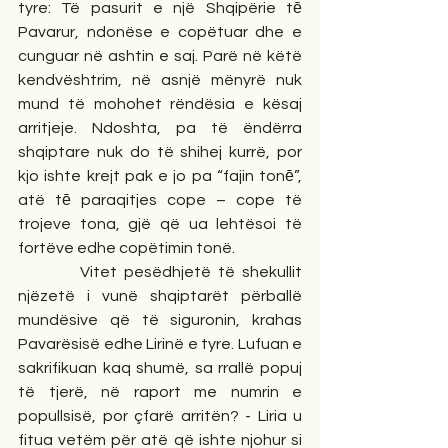
tyre: Të pasurit e një Shqipërie tē 
Pavarur, ndonëse e copëtuar dhe e 
cunguar në ashtin e saj. Parë në këtë 
kendvështrim, në asnjë mënyrë nuk 
mund të mohohet rëndësia e kësaj 
arritjeje. Ndoshta, pa të ëndërra 
shqiptare nuk do të shihej kurrë, por 
kjo ishte krejt pak e jo pa “fajin tonē”, 
atë tē paraqitjes cope – cope të 
trojeve tona, gjë që ua lehtësoi të 
fortëve edhe copëtimin tonë.
         Vitet pesëdhjetë të shekullit 
njëzetë i vunë shqiptarët përballë 
mundësive që të siguronin, krahas 
Pavarësisë edhe Lirinë e tyre. Lufuan e 
sakrifikuan kaq shumë, sa rrallë popuj 
të tjerë, në raport me numrin e 
popullsisë, por çfarë arritën? - Liria u 
fitua vetëm për atë që ishte njohur si 