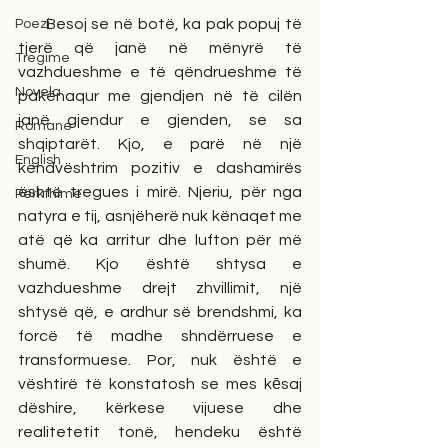
      Besoj se në botë, ka pak popuj të 
Poezi
tjerë që janë në mënyrë të 
Tregime
vazhdueshme e të qëndrueshme të 
Novela
pakënaqur me gjendjen në të cilën 
janë gjendur e gjenden, se sa 
Romane
shqiptarët. Kjo, e parë në një 
English
këndvështrim pozitiv e dashamirës 
është tregues i mirë. Njeriu, për nga 
Përkthime
natyra e tij, asnjëherë nuk kënaqet me 
atë që ka arritur dhe lufton për më 
shumë. Kjo është shtysa e 
vazhdueshme drejt zhvillimit, një 
shtysë që, e ardhur së brendshmi, ka 
forcë të madhe shndërruese e 
transformuese. Por, nuk është e 
vështirë të konstatosh se mes kēsaj 
dëshire, kërkese vijuese dhe 
realitetetit tonë, hendeku është 