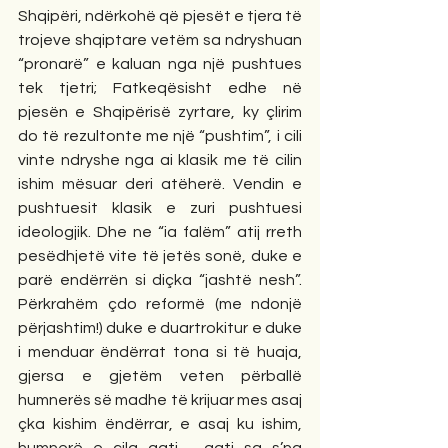
Shqipëri, ndërkohë që pjesët e tjera të 
trojeve shqiptare vetëm sa ndryshuan 
“pronarë” e kaluan nga një pushtues 
tek tjetri; Fatkeqësisht edhe në 
pjesën e Shqipërisë zyrtare, ky çlirim 
do të rezultonte me një “pushtim”, i cili 
vinte ndryshe nga ai klasik me të cilin 
ishim mësuar deri atëherë. Vendin e 
pushtuesit klasik e zuri pushtuesi 
ideologjik. Dhe ne “ia falëm” atij rreth 
pesëdhjetë vite të jetës sonë, duke e 
parë endërrën si diçka “jashtë nesh”. 
Përkrahëm çdo reformë (me ndonjë 
përjashtim!) duke e duartrokitur e duke 
i menduar ëndërrat tona si të huaja, 
gjersa e gjetëm veten përballë 
humnerës së madhe të krijuar mes asaj 
çka kishim ëndërrar, e asaj ku ishim, 