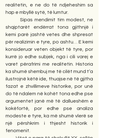
realitetin, e ne do të ndjeheshim sa 
hap e mbyllë sytë, të lumtur.
        Sipas mendimit tim modest, ne 
shqiptarët endërrat tona gjithnjë i 
kemi parë jashtë vetes dhe shpresat 
për realizimin e tyre, po ashtu… E kemi 
konsideruar veten objekt të tyre, por 
kurrë jo edhe subjek, nga i cili varej e 
varet përafrimi me realitetin. Historia 
ka shumë shembuj me të cilët mund t’a 
ilustrojnë këtë ide, thuajse në të gjitha 
fazat e zhvillimeve historike, por unë 
do të ndalem në kohët tona edhe pse 
argumentet janë më të dallueshëm e 
kokëfortë, por edhe pse analiza 
modeste e tyre, ka më shumë vlerë se 
një përshkrim i thjesht historik i 
fenomenit.