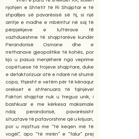
        Vitet e para të shekullit XX, sollën 
njohjen e Shtetit të Ri Shqiptar e të 
shpalljes së pavarësisë së tij, si një 
arritje e madhe e mbërritur në saj të 
përpjekjeve e luftërave tē 
vazhdueshme të shqiptarëve kundër 
Perandorisë Osmane dhe e 
rrethanave gjeopolitike të kohës, por 
kjo u pasua menjëherë nga veprime 
copëtuese të trojeve shqiptare, duke 
e defaktorizuar atë e ndarë në shumë 
copa, thjesht e vetëm për të kënaqur 
orekset e shfrenuara të fqinjëve! 
Faktori shqiptar nuk u tregua unik, i 
bashkuar e me kërkesa maksimale 
ndaj perandorisë, pavarësisht 
situatave të pafavorshme që u krijuan, 
por u mjaftua me “të keqen më të 
vogël”, apo “të mirën” e ”falur” prej 