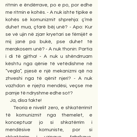
ritmin e ëndërrave, po e po, por edhe 
me ritmin e kohës. - A nuk ishte tipike e 
kohës së komunizmit shprehja: ç’më 
duhet mua, çfarë bëj unë? - Apo: Kur 
se vé ujin në zjarr kryetari se fëmijët e 
mij janë pa bukë, pse duhet të 
merakosem unë? - A nuk thonin: Partia 
i di të gjitha! - A nuk u shëndrruam 
kështu nga qënie të vetëdishme në 
“vegla”, pjesë e një mekanizmi që na 
zhveshi nga të qënit njeri? - A nuk 
vazhdon e njejta mendësi, veçse me 
pamje të ndryshme edhe sot?
     Ja, disa fakte!
     Teoria e nivelit zero, e shkatërrimit 
të komunizmit nga themelet, e 
konceptuar jo si shkatërrim i 
mendësive komuniste, por si 