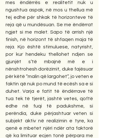
mes ëndërrës e realitetit nuk u 
ngushtua aspak, në mos u thellua më 
tej edhe për shkak të horizonteve të 
reja që u mundësuan. Se me ëndërrat 
ngjet si me malet. Sapo të arrish një 
finish, në horizont të shfaqen maja të 
reja. Kjo është stimuluese, natyrisht, 
por kur hendeku thellohet ndjen se 
gjunjët s’të mbajnë më e i 
nënshtrohesh dorëzimit, duke fajësuar 
për këtë “malin që largohet”, jo veten e 
faktin që nuk po mund të ecësh sa e si 
duhet. Varja e fatit të ëndërrave të 
tua tek të tjerët, jashtë vetes, qoftë 
edhe në fuqi të padukshme, si 
perëndia, duke përjashtuar veten si 
subjekt aktiv në realizimin e tyre, ka 
qenë e mbetet njëri ndër ata faktorë 
që ka limituar ecjen tonë përpara me 