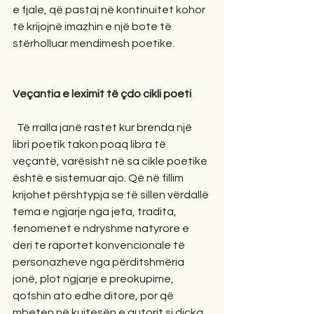
e fjale, që pastaj në kontinuitet kohor 
të krijojnë imazhin e një bote të 
stërholluar mendimesh poetike.  
Veçantia e leximit të çdo cikli poeti
  Të rralla janë rastet kur brenda një 
libri poetik takon poaq libra të 
veçantë, varësisht në sa cikle poetike 
është e sistemuar ajo. Që në fillim 
krijohet përshtypja se të sillen vërdallë 
tema e ngjarje nga jeta, tradita, 
fenomenet e ndryshme natyrore e 
deri te raportet konvencionale të 
personazheve nga përditshmëria 
jonë, plot ngjarje e preokupime, 
qofshin ato edhe ditore, por që 
mbeten në kujtesën e autorit si diçka 