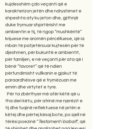
kujdesshëm çdo veçanti që e 
karakterizon jetën dhe ndryshimet e 
shpeshta aty ku jeton dhe, gjithnjë 
duke frymuar shpirtërisht me 
ambientin e tij, të ngop “mushkëritë” 
krijuese me aromën përcëlluese, që ia 
mban të patjetërsuar kujtesën për të 
djeshmen, për bukuritë e ambientit, 
për familjen, e në veçanti për ata që i 
bënë “favoret” që të ndien 
përfundimisht vullkanin e gjakut të 
paraardhësve që e frymëzuan me 
emrin dhe virtytet e tyre.  
  Për ta zbërthyer më afër këtë që u 
tha deri këtu, për afrinë me njerëzit e 
tij dhe fuqinë reflektuese në jetën e 
këtej dhe përtej kësaj bote, po sjell në 
tërësi poezinë “
Testament i babait
”, që 
të shijohet dhe analizohet nga lexuesi 