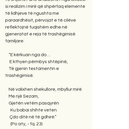
si realizim i mirë që shpërfaq elemente 
të lidhjeve të ngushta me 
paraardhësit, përvojat e të cilëve 
reflektojnë fuqishëm edhe në 
gjeneratat e reja të trashëgimisë 
familjare:
    “E kërkuan nga do…
     E kthyen përmbys shtëpinë, 
    Të gjenin testamentin e 
trashëgimisë. 
    Në valixhen shekullore, mbyllur mirë
    Me një Sezam, 
    Gjetën vetëm pasqyrën
      Ku babai shihte veten
     Çdo ditë në të gdhirë.”  
      (Po aty, - fq. 23) 