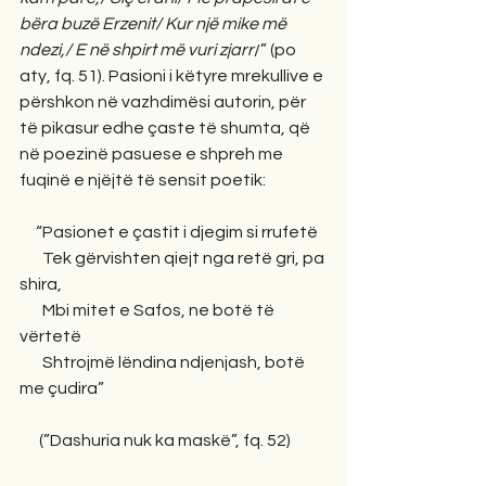
bëra buzë Erzenit/ Kur një mike më 
ndezi,/ E në shpirt më vuri zjarr
/” (po 
aty, fq. 51). Pasioni i këtyre mrekullive e 
përshkon në vazhdimësi autorin, për 
të pikasur edhe çaste të shumta, që 
në poezinë pasuese e shpreh me 
fuqinë e njëjtë të sensit poetik: 
     “Pasionet e çastit i djegim si rrufetë
       Tek gërvishten qiejt nga retë gri, pa 
shira,
       Mbi mitet e Safos, ne botë të 
vërtetë
       Shtrojmë lëndina ndjenjash, botë 
me çudira”
      (”Dashuria nuk ka maskë”, fq. 52) 