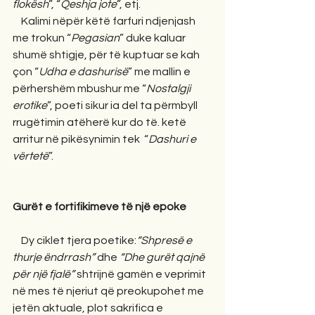
flokësh
”, “
Qeshja jote
”, etj.
    Kalimi nëpër këtë farfuri ndjenjash 
me trokun “
Pegasian
” duke kaluar 
shumë shtigje, për të kuptuar se kah 
çon “
Udha e dashurisë
” me mallin e 
përhershëm mbushur me “
Nostalgji 
erotike
”, poeti sikur ia del ta përmbyll 
rrugëtimin atëherë kur do të. ketë 
arritur në pikësynimin tek  “
Dashuri e 
vërtetë
”.
Gurët e fortifikimeve të një epoke
    Dy ciklet tjera poetike:
“Shpresë e 
thurje ëndrrash”
 dhe 
“Dhe gurët qajnë 
për një fjalë”
 shtrijnë gamën e veprimit 
në mes të njeriut që preokupohet me 
jetën aktuale, plot sakrifica e 