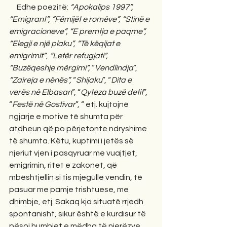
     Edhe poezitë: 
“Apokalips 1997”, 
“Emigrant”, “Fëmijët e romëve”, “Stinë e 
emigracioneve”, “E premtja e paqme”, 
“Elegji e një plaku”, “Të këqijat e 
emigrimit”
, 
“Letër refugjati”, 
“Buzëqeshje mërgimi”,
 “
Vendlindja
”, 
“Zaireja e nënës”,
 “
Shijaku
”, “
Dita e 
verës në Elbasan
”, “
Qyteza buzë detit
”, 
“
Festë në Gostivar
”, “ etj. kujtojnë 
ngjarje e motive të shumta për 
atdheun që po përjetonte ndryshime 
të shumta. Këtu, kuptimi i jetës së 
njeriut vjen i pasqyruar me vuajtjet, 
emigrimin, ritet e zakonet, që 
mbështjellin si tis mjegulle vendin, të 
pasuar me pamje trishtuese, me 
dhimbje, etj. Sakaq kjo situatë rrjedh 
spontanisht, sikur është e kurdisur të 
pësoj humbjet e mëdha të njerëzve, 