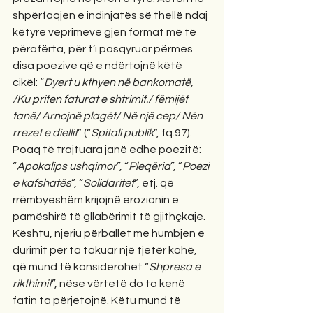
shpërfaqjen e indinjatës së thellë ndaj 
këtyre veprimeve gjen format më të 
përafërta, për t’i pasqyruar përmes 
disa poezive që e ndërtojnë këtë 
cikël: “
Dyert u kthyen në bankomatë, 
/Ku priten faturat e shtrimit./ fëmijët 
tanë/ Arnojnë plagët/ Në një cep/ Nën 
rrezet e diellit
” (“
Spitali publik
”, fq.97). 
Poaq të trajtuara janë edhe poezitë: 
“
Apokalips ushqimor
”, “
Pleqëria
”, ”
Poezi 
e kafshatës
”, “
Solidaritet
”, etj. që 
rrëmbyeshëm krijojnë erozionin e 
pamëshirë të gllabërimit të gjithçkaje. 
Kështu, njeriu përballet me humbjen e 
durimit për ta takuar një tjetër kohë, 
që mund të konsiderohet “
Shpresa e 
rikthimit
”, nëse vërtetë do ta kenë 
fatin ta përjetojnë. Këtu mund të 