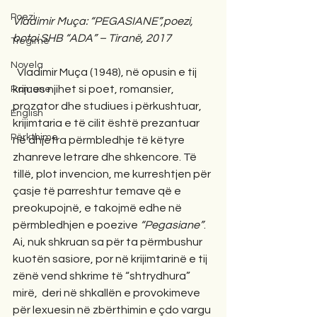
Poezi
Vladimir Muça: “PEGASIANE”,poezi, 
botoi SHB “ADA” – Tiranë, 2017
Tregime
Novela
  Vladimir Muça (1948), në opusin e tij 
krijues njihet si poet, romansier, 
Romane
prozator dhe studiues i përkushtuar, 
English
krijimtaria e të cilit është prezantuar 
Përkthime
në dhjetra përmbledhje të këtyre 
zhanreve letrare dhe shkencore. Të 
tillë, plot invencion, me kurreshtjen për 
çasje të parreshtur temave që e 
preokupojnë, e takojmë edhe në 
përmbledhjen e poezive 
“Pegasiane”
. 
Ai, nuk shkruan sa për ta përmbushur 
kuotën sasiore, por në krijimtarinë e tij 
zënë vend shkrime të “shtrydhura” 
mirë,  deri në shkallën e provokimeve 
për lexuesin në zbërthimin e çdo vargu 