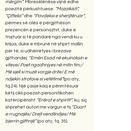
mërgim”
. Mbresëlënëse vijnë edhe 
poezitë përkushtuese: 
“Mozaikisti”, 
“Çiftelia”
 dhe 
“Pavdeksi e shenjtëruar”
, 
përmes së cilës e përgjithëson 
prezencën e personazhit, duke e 
trajtuar si të pandarë nga vendi ku u 
krijua, duke e mbrunë në shpirt mallin 
për të, si udhërrëfyes i brezave 
gjithandej: 
“Emëri Esad në ekuinoksin e 
viteve/ Poet ngadhnjyes në mitin tim;/ 
Më sjell si muzë vargje drite/ E më 
ndjekin strofave si vetëtimë”
(po aty, 
fq.24). Një çasje kaq e përimtësuar 
këtij cikli poezish personifikohen 
katërcipërisht 
“Erërat e shpirtit”
, ku, siç 
shprehet autori me vargun e tij 
“Duart 
e rrugnajës/ Drejt vendlindjes/ Më 
bjerrin gjithnjë”
 (po aty, fq. 35).  