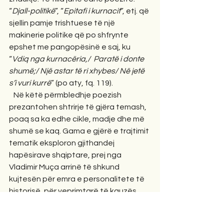
“
Djall-politikë
”, “
Epitafi i kurnacit
”, etj. që 
sjellin pamje trishtuese të një 
makinerie politike që po shfrynte 
epshet me pangopësinë e saj, ku 
“
Vdiq nga kurnacëria,/
Paratë i donte 
shumë;/ Një astar të ri xhybes/ Në jetë 
s’i vuri kurrë
” (po aty, fq. 119).
   Në këtë përmbledhje poezish 
prezantohen shtrirje të gjëra temash, 
poaq sa ka edhe cikle, madje dhe më 
shumë se kaq. Gama e gjërë e trajtimit 
tematik eksploron gjithandej 
hapësirave shqiptare, prej nga 
Vladimir Muça arrinë të shkund 
kujtesën për emra e personalitete të 
historisë, për veprimtarë të kauzës 
dhe për bukuritë e atdheut. 
Frymëzimet e tilla i gjejmë të 