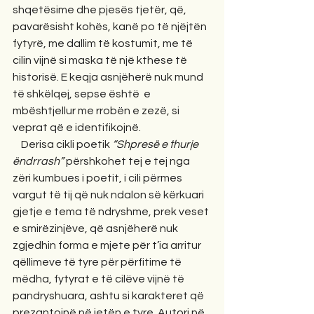
shqetësime dhe pjesës tjetër, që, 
pavarësisht kohës, kanë po të njëjtën 
fytyrë, me dallim të kostumit, me të 
cilin vijnë si maska të një kthese të 
historisë. E keqja asnjëherë nuk mund 
të shkëlqej, sepse është  e 
mbështjellur me rrobën e zezë, si 
veprat që e identifikojnë.   
    Derisa cikli poetik 
“Shpresë e thurje 
ëndrrash”
 përshkohet tej e tej nga 
zëri kumbues i poetit, i cili përmes 
vargut të tij që nuk ndalon së kërkuari 
gjetje e tema të ndryshme, prek veset 
e smirëzinjëve, që asnjëherë nuk 
zgjedhin forma e mjete për t’ia arritur 
qëllimeve të tyre për përfitime të 
mëdha, fytyrat e të cilëve vijnë të 
pandryshuara, ashtu si karakteret që 
prezantojnë në jetën e tyre. Autori në 