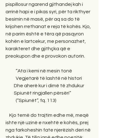
pispillosur ngarend gjithandej kah i 
arrinë hapi e i pikas syri, për ta rikthyer 
besimin në masë, për aq sa do të 
krijohen rrethanat e reja të kohës. Kjo, 
në parim është e tëra që pasqyron 
kohën e lartcekur, me personazhet, 
karakteret dhe gjithçka që e 
preokupon dhe e provokon autorin.  
           “Ata i kemi në mesin tonë
           Vegjetarë të lashtë në histori
         Dhe aherë kur i dimë të zhdukur
         Spiunët ringjallen përsëri”
           (“Spiunët”, fq. 113)
    Kjo temë do trajtim edhe më, meqë 
ishte një uzinë e nxehtë e kohës, prej 
nga farkoheshin fate njerëzish deri në 
zhdukje. Të tilla janë edhe poezitë: 