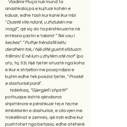
    Vladimir Muça nuk mund ta 
anashkaloj pa e kujtuar kohën e 
kaluar, edhe tash kur kanë ikur mbi 
“
Dyzetë vite ndarë, u zhdukën me 
magji
”’, që siç do ta përshkruante në 
imtësira çastin e takimit “
Tek vau i 
keckes
”: “
Puthje trëndafili këtu 
derdhëm tok,/ Një ditë gushti sfiduam 
trillimin/ E në lum u zhytëm atë mot
” (po 
aty, fq. 53). Një tjetër situatë nga koha 
e ikur e shtjellon me poaq ndjesi e 
kujtim edhe tek poezia tjetër, ”
Proskë 
e dashurisë parë
”.  
      Ndërkaq, 
“Gjergjefi i shpirtit”
pothuajse është qëndisma 
shpirtërore e përshkuar tej e tej me 
ëmbëlsirën e dashurisë, e cila vjen me 
trokëllimat e zemrës, që rrah edhe kur 
pushtohet nga befasia, edhe atëherë 