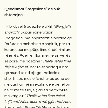
Qëndismat “Pegasiane” që nuk 
shterrojnë
   Mbi dyzetë poezitë e ciklit 
“Gjergjefi i 
shpirtit”
 nuk pushojnë vrapin 
“pegasian” me  shpirtërat e bardhë që 
farfurojnë ëmbëlsinë e shpirtit, për ta 
kurorëzuar me përjetime ëndërrimtare 
të jetës. Poeti e fillon me njëjsin vetës 
së parë, me poezinë “
Thellë vetes time 
flejnë kujtimet
” për të shpërfaqur atë 
që mund ta ndiej nga thellësia e 
shpirtit, pa mos e fshehur as edhe për 
një çast gjithë mrekullin që e përjeton 
në raste të tilla, siç do ta përmbyllte 
me vargjet: “
Thellë vetes time flejnë 
kujtimet/ Nëse kush s’më gjëndet/ Ata i 
kam parë,/ Siç erdhi/ Me prapësirat e 