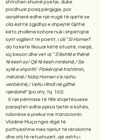
shtrohen shumë pyetje, duke 
prodhuar poaq përgjigje, por 
asnjëherë edhe një rrugë të qartë se 
cila është zgjidhja e shpejtë! Gjithë 
këto zhvillime kohore nuk i shpëtojnë 
syrit vigjilent të poetit, i cili “
Si Homeri
” 
do ta ketë fiksuar këtë situatë, meqë, 
siç beson dhe vet ai: “
S’është e thënë 
të kesh sy/ Që të kesh mirësinë,/ Se 
sytë e shpirtit/
Flakërojnë trishtimin, 
mërzinë./ Ndaj Homeri s’e njohu 
verbërinë,/ Vetiu rilindi në gjithë 
njerëzinë
” (po aty, fq. 102).  
   E një përmase të tillë shqetësuese 
paraqitet edhe pjesa tjetër e kohës, 
ndonëse e prekur me tranzicionin. 
Vladimir Muça ngre digë të 
pathyeshme mes njeriut të rëndomtë 
dhe atij të retushuarit, që ashtu i 