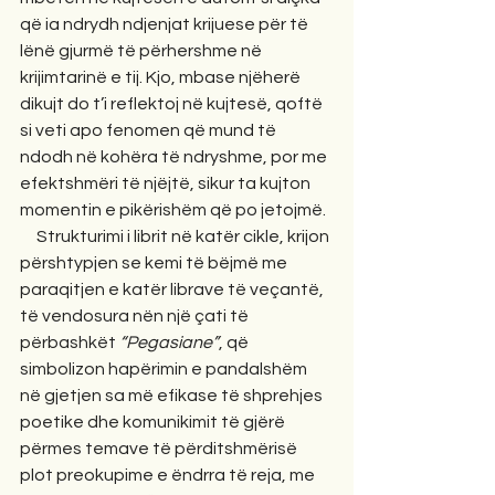
që ia ndrydh ndjenjat krijuese për të 
lënë gjurmë të përhershme në 
krijimtarinë e tij. Kjo, mbase njëherë 
dikujt do t’i reflektoj në kujtesë, qoftë 
si veti apo fenomen që mund të 
ndodh në kohëra të ndryshme, por me 
efektshmëri të njëjtë, sikur ta kujton 
momentin e pikërishëm që po jetojmë.  
     Strukturimi i librit në katër cikle, krijon 
përshtypjen se kemi të bëjmë me 
paraqitjen e katër librave të veçantë, 
të vendosura nën një çati të 
përbashkët 
“Pegasiane”
, që 
simbolizon hapërimin e pandalshëm 
në gjetjen sa më efikase të shprehjes 
poetike dhe komunikimit të gjërë 
përmes temave të përditshmërisë 
plot preokupime e ëndrra të reja, me 