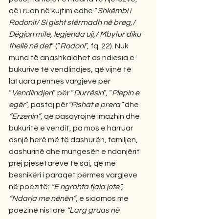
që i ruan në kujtim edhe “
Shkëmbi i 
Rodonit/ Si gisht stërmadh në breg,/ 
Dëgjon mite, legjenda uji,/ Mbytur diku 
thellë në det
” (“
Rodoni
”, fq. 22). Nuk 
mund të anashkalohet as ndiesia e 
bukurive të vendlindjes, që vijnë të 
latuara përmes vargjeve për 
“
Vendlindjen
” për “
Durrësin
”, “
Plepin e 
egër
”, pastaj për
“Pishat e prera”
 dhe 
“Erzenin”
, që pasqyrojnë imazhin dhe 
bukuritë e vendit, pa mos e harruar 
asnjë herë më të dashurën, familjen, 
dashurinë dhe mungesën e ndonjërit 
prej pjesëtarëve të saj, që me 
besnikëri i paraqet përmes vargjeve 
në poezitë: 
“E ngrohta fjala jote”, 
“Ndarja me nënën”
, e sidomos me 
poezinë nistore 
“Larg gruas në 