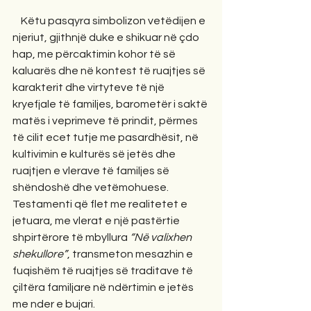
    Këtu pasqyra simbolizon vetëdijen e 
njeriut, gjithnjë duke e shikuar në çdo 
hap, me përcaktimin kohor të së 
kaluarës dhe në kontest të ruajtjes së 
karakterit dhe virtyteve të një 
kryefjale të familjes, barometër i saktë 
matës i veprimeve të prindit, përmes 
të cilit ecet tutje me pasardhësit, në 
kultivimin e kulturës së jetës dhe 
ruajtjen e vlerave të familjes së 
shëndoshë dhe vetëmohuese. 
Testamenti që flet me realitetet e 
jetuara, me vlerat e një pastërtie 
shpirtërore të mbyllura 
“Në valixhen 
shekullore”
, transmeton mesazhin e 
fuqishëm të ruajtjes së traditave të 
çiltëra familjare në ndërtimin e jetës 
me nder e bujari.  