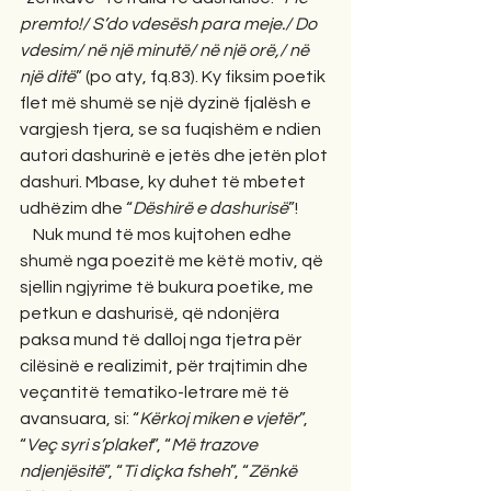
premto!/ S’do vdesësh para meje./ Do 
vdesim/ në një minutë/ në një orë,/ në 
një ditë
” (po aty, fq.83). Ky fiksim poetik 
flet më shumë se një dyzinë fjalësh e 
vargjesh tjera, se sa fuqishëm e ndien 
autori dashurinë e jetës dhe jetën plot 
dashuri. Mbase, ky duhet të mbetet 
udhëzim dhe “
Dëshirë e dashurisë
”!  
    Nuk mund të mos kujtohen edhe 
shumë nga poezitë me këtë motiv, që 
sjellin ngjyrime të bukura poetike, me 
petkun e dashurisë, që ndonjëra 
paksa mund të dalloj nga tjetra për 
cilësinë e realizimit, për trajtimin dhe 
veçantitë tematiko-letrare më të 
avansuara, si: “
Kërkoj miken e vjetër
”, 
“
Veç syri s’plaket
”, “
Më trazove 
ndjenjësitë
”, “
Ti diçka fsheh
”, “
Zënkë 