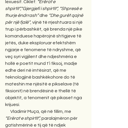
lexuesit. Ciklet: 
“Erërat e 
shpirtit”,“Gjergjefi i shpirtit”, “Shpresë e 
thurje ëndrrash”
 dhe 
“Dhe gurët qajnë 
për një fjalë”
, vijnë të rrjeshtuara si një 
trup i përbashkët, që brenda një pike 
komanduese hapërojnë shtigjeve të 
jetës, duke eksploruar efektshëm 
ngjarje e fenomene të ndryshme, që 
veç syri vigjilent dhe ndjeshmëria e 
hollë e poetit mund t’i fiksoj, madje 
edhe deri në imtësirat, që me 
teknologjinë bashkëkohore do të 
mateshin me njësitë e pikselave (të 
fiksionit) në brendësinë e thellë të 
objektit, a fenomenit që pikaset nga 
krijuesi. 
      Vladimir Muça, që në fillim, me 
“Erërat e shpirtit”,
 paralajmëron për 
gatishmërinë e tij që të ndjek 