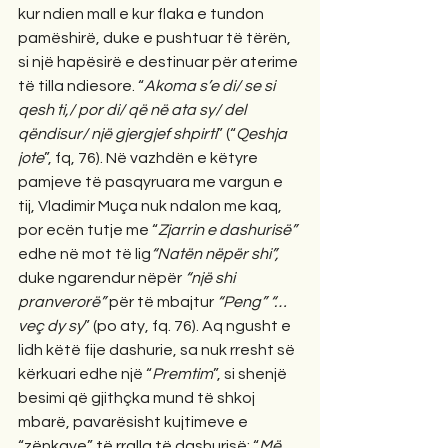
kur ndien mall e kur flaka e tundon 
pamëshirë, duke e pushtuar të tërën, 
si një hapësirë e destinuar për aterime 
të tilla ndiesore. “
Akoma s’e di/ se si 
qesh ti,/ por di/ që në ata sy/ del 
qëndisur/ një gjergjef shpirti
” (“
Qeshja 
jote
”, fq, 76). Në vazhdën e këtyre 
pamjeve të pasqyruara me vargun e 
tij, Vladimir Muça nuk ndalon me kaq, 
por ecën tutje me “
Zjarrin e dashurisë”
edhe në mot të lig
“Natën nëpër shi”,
duke ngarendur nëpër 
“një shi 
pranverorë”
 për të mbajtur 
“Peng” “…
veç dy sy
” (po aty, fq. 76). Aq ngusht e 
lidh këtë fije dashurie, sa nuk rresht së 
kërkuari edhe një “
Premtim
”, si shenjë 
besimi që gjithçka mund të shkoj 
mbarë, pavarësisht kujtimeve e 
“zënkave” të rralla të dashurisë: “
Më 