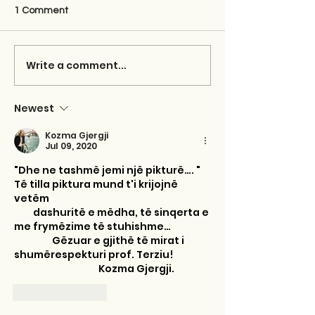
1 Comment
Write a comment...
Newest
Kozma Gjergji
Jul 09, 2020
"Dhe ne tashmë jemi një pikturë…. " 
Të tilla piktura mund t'i krijojnë 
vetëm
         dashuritë e mëdha, të sinqerta e 
me frymëzime të stuhishme… 
                  Gëzuar e gjithë të mirat i 
shumërespekturi prof. Terziu! 
                                        Kozma Gjergji.
Like
Reply