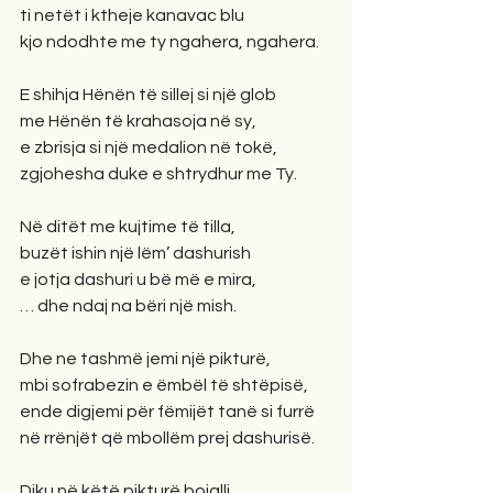
ti netët i ktheje kanavac blu
kjo ndodhte me ty ngahera, ngahera.
E shihja Hënën të sillej si një glob
me Hënën të krahasoja në sy,
e zbrisja si një medalion në tokë,
zgjohesha duke e shtrydhur me Ty.
Në ditët me kujtime të tilla,
buzët ishin një lëm’ dashurish
e jotja dashuri u bë më e mira,
… dhe ndaj na bëri një mish.
Dhe ne tashmë jemi një pikturë,
mbi sofrabezin e ëmbël të shtëpisë,
ende digjemi për fëmijët tanë si furrë
në rrënjët që mbollëm prej dashurisë.
Diku në këtë pikturë bojalli