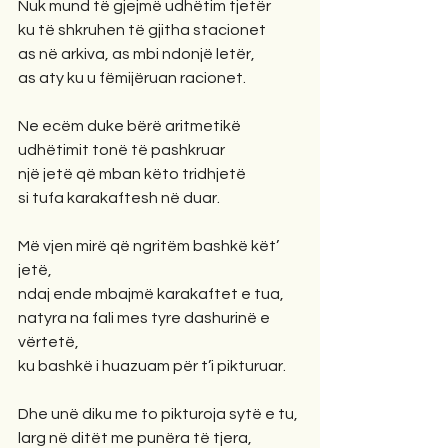
Nuk mund të gjejmë udhëtim tjetër
ku të shkruhen të gjitha stacionet
as në arkiva, as mbi ndonjë letër,
as aty ku u fëmijëruan racionet.  
Ne ecëm duke bërë aritmetikë
udhëtimit tonë të pashkruar
një jetë që mban këto tridhjetë
si tufa karakaftesh në duar.
Më vjen mirë që ngritëm bashkë kët’ 
jetë,
ndaj ende mbajmë karakaftet e tua,
natyra na fali mes tyre dashurinë e 
vërtetë,
ku bashkë i huazuam për t’i pikturuar.
Dhe unë diku me to pikturoja sytë e tu,
larg në ditët me punëra të tjera,