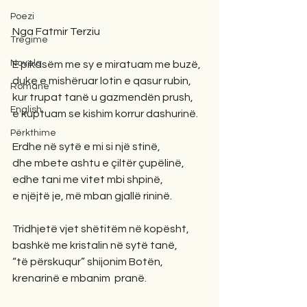
Poezi
Nga Fatmir Terziu
Tregime
Novela
E pikasëm me sy e miratuam me buzë,
duke e mishëruar lotin e qasur rubin,
Romane
kur trupat tanë u gazmendën prush,
English
e kuptuam se kishim korrur dashurinë. 
Përkthime
Erdhe në sytë e mi si një stinë,
dhe mbete ashtu e çiltër çupëlinë,
edhe tani me vitet mbi shpinë,
e njëjtë je, më mban gjallë rininë. 
Tridhjetë vjet shëtitëm në kopësht,
bashkë me kristalin në sytë tanë,
“të përskuqur” shijonim Botën,
krenarinë e mbanim  pranë. 