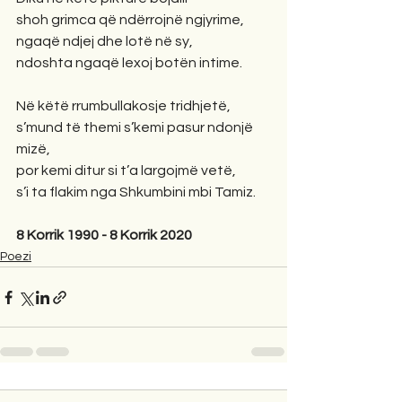
shoh grimca që ndërrojnë ngjyrime,
ngaqë ndjej dhe lotë në sy,
ndoshta ngaqë lexoj botën intime.
Në këtë rrumbullakosje tridhjetë,
s’mund të themi s’kemi pasur ndonjë 
mizë,
por kemi ditur si t’a largojmë vetë,
s’i ta flakim nga Shkumbini mbi Tamiz. 
8 Korrik 1990 - 8 Korrik 2020
Poezi