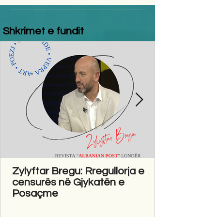
Shkrimet e fundit
Zylyftar Bregu: Rregullorja e
censurës në Gjykatën e
Posaçme