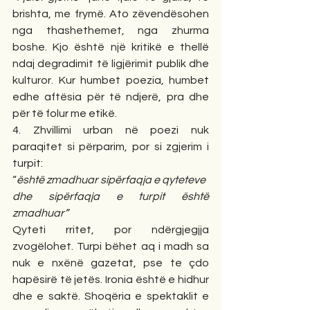
brishta, me frymë. Ato zëvendësohen 
nga thashethemet, nga zhurma 
boshe. Kjo është një kritikë e thellë 
ndaj degradimit të ligjërimit publik dhe 
kulturor. Kur humbet poezia, humbet 
edhe aftësia për të ndjerë, pra dhe 
për të folur me etikë.
4. Zhvillimi urban në poezi nuk 
paraqitet si përparim, por si zgjerim i 
turpit:
“
është zmadhuar sipërfaqja e qyteteve
dhe sipërfaqja e turpit është 
zmadhuar”
Qyteti rritet, por ndërgjegjja 
zvogëlohet. Turpi bëhet aq i madh sa 
nuk e nxënë gazetat, pse te çdo 
hapësirë të jetës. Ironia është e hidhur 
dhe e saktë. Shoqëria e spektaklit e 