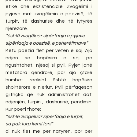
etike dhe ekzistenciale. Zvogëlimi i 
pyjeve mat zvogëlimin e poezisë, të 
turpit, të dashurisë dhe të fytyrës 
njerëzore.
“është zvogëluar sipërfaqja e pyjeve
sipërfaqja e poezisë, e psherëtimave”
Këtu poezia flet për veten e saj. Ajo 
ndjen se hapësira e saj po 
ngushtohet, njësoj si pylli. Pyjet janë 
metafora qendrore, por ajo çfarë 
humbet realisht është hapësira 
shpirtërore e njeriut. Pylli përfaqëson 
gjithçka që nuk administrohet dot: 
ndjenjën, turpin ,  dashurinë, pendimin. 
Kur poeti thotë:
“është zvogëluar sipërfaqja e turpit,
sa pak turp kemi tani”
ai nuk flet më për natyrën, por për 