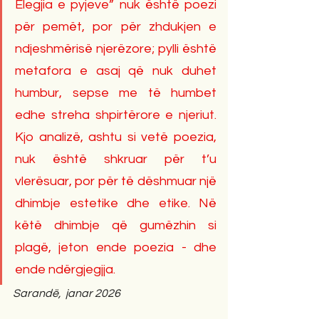
Elegjia e pyjeve” nuk është poezi 
për pemët, por për zhdukjen e 
ndjeshmërisë njerëzore; pylli është 
metafora e asaj që nuk duhet 
humbur, sepse me të humbet 
edhe streha shpirtërore e njeriut. 
Kjo analizë, ashtu si vetë poezia, 
nuk është shkruar për t’u 
vlerësuar, por për të dëshmuar një 
dhimbje estetike dhe etike. Në 
këtë dhimbje që gumëzhin si 
plagë, jeton ende poezia - dhe 
ende ndërgjegjja.
Sarandë,  janar 2026