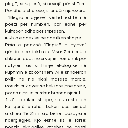
plagë, si kujtesë, si nevojë për shërim. 
Por dhe si shpresë, si ëndërr njerëzore. 
 “Elegjia e pyjeve” vërtet është një 
poezi për humbjen, por edhe për 
kujtesën edhe për shpresën.
II-Risia e poezisë në poetikën shqipe
Risia e poezisë “Elegjisë e pyjeve” 
qëndron në faktin se Visar Zhiti nuk e 
shkruan poezinë si vajtim  romantik për 
natyrën, as si thirrje ekologjike në 
kuptimin e zakonshëm. Ai e shndërron 
pyllin në një njësi matëse morale. 
Poezia nuk pyet sa hektarë janë prerë, 
por sa njeri ka humbur brenda njeriut.
1.Në poetikën shqipe, natyra shpesh 
ka qenë strehë, bukuri ose simbol 
atdheu. Te Zhiti, ajo bëhet pasqyra e 
ndërgjegjes. Kjo është risi e fortë: 
poezia ekologjike kthehet në poezi 