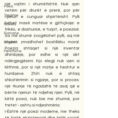
një vajtim i shumëfishtë. Nuk qan 
Poezi
vetëm për drurët e prerë, por për 
Tregime
njeriun e cunguar shpirtërisht. Pylli 
bëhet masë matëse e gjithçkaje: e 
Novela
frikës, e dashurisë, e turpit, e poezisë. 
Romane
Sa më shumë zvogëlohet pylli, aq më 
shumë zmadhohet boshllëku moral. 
English
Poezia shfaqet si një inventar 
Përkthime
dhimbjeje, por edhe si një akt 
ndërgjegjësimi. Kjo elegji nuk vjen si 
klithmë, por si një matje e heshtur e 
humbjeve. Zhiti nuk e shfaq 
shkatërrimin si ngjarje, por si proces: 
një tkurrje të ngadaltë të asaj që e 
bënte njeriun të ndjehej njeri. Pylli, në 
këtë poezi, nuk bie me zhurmë, por 
tretet - ashtu si ndjeshmëria.
I-Është një poezi moderne, me theks 
të fortë ekzistencial dhe kritik social. 