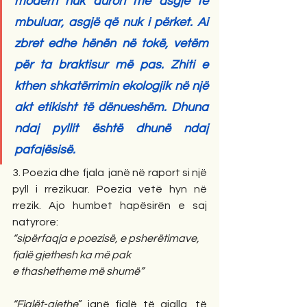
modern nuk duron më asgjë të 
mbuluar, asgjë që nuk i përket. Ai 
zbret edhe hënën në tokë, vetëm 
për ta braktisur më pas. Zhiti e 
kthen shkatërrimin ekologjik në një 
akt etikisht të dënueshëm. Dhuna 
ndaj pyllit është dhunë ndaj 
pafajësisë.
3. Poezia dhe fjala  janë në raport si një 
pyll i rrezikuar. Poezia vetë hyn në 
rrezik. Ajo humbet hapësirën e saj 
natyrore:
“sipërfaqja e poezisë, e psherëtimave,
fjalë gjethesh ka më pak
e thashetheme më shumë”
“Fjalët-gjethe
” janë fjalë të gjalla, të 