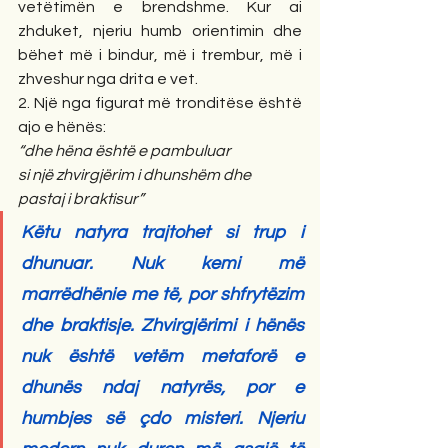
vetëtimën e brendshme. Kur ai 
zhduket, njeriu humb orientimin dhe 
bëhet më i bindur, më i trembur, më i 
zhveshur nga drita e vet.
2. Një nga figurat më tronditëse është 
ajo e hënës:
“dhe hëna është e pambuluar
si një zhvirgjërim i dhunshëm dhe
pastaj i braktisur”
Këtu natyra trajtohet si trup i 
dhunuar. Nuk kemi më 
marrëdhënie me të, por shfrytëzim 
dhe braktisje. Zhvirgjërimi i hënës 
nuk është vetëm metaforë e 
dhunës ndaj natyrës, por e 
humbjes së çdo misteri. Njeriu 