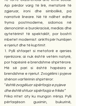
Ajo përdor varg të lirë, metaforë të 
zgjeruar, ironi dhe simbolikë, pa 
narrativë lineare. Në të ndihet edhe 
fryma postmoderne, sidomos në 
denoncimin e burokracisë, medias dhe 
qytetërimit të spektaklit, por boshti 
mbetet modernist: ankthi për humbjen 
e njeriut dhe të kuptimit.
1. Pylli shfaqet si metaforë e qenies 
njerëzore; ai nuk është vetëm natyrë, 
por hapësirë e brendshme shpirtërore. 
Më së pari si është hapësira e 
brendshme e njeriut. Zvogëlimi i pyjeve 
shënon varfërimin shpirtëror:
“
është zvogëluar sipërfaqja e pyjeve
dhe është shtuar sipërfaqja e frikës”
Frika rritet aty ku mungon rrënja. Pylli 
përfaqëson guximin, bukurinë, 