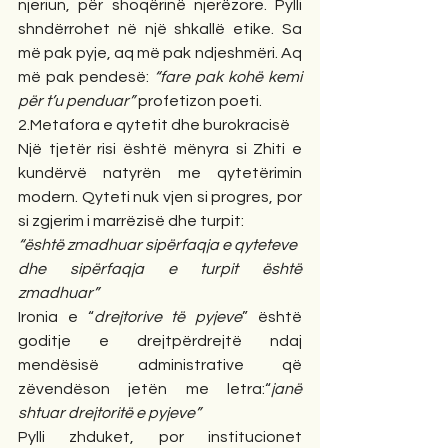
njeriun, për shoqërinë njerëzore. Pylli 
shndërrohet në një shkallë etike. Sa 
më pak pyje, aq më pak ndjeshmëri. Aq 
më pak pendesë: 
“fare pak kohë kemi 
për t’u penduar”
 profetizon poeti.
2.Metafora e qytetit dhe burokracisë
Një tjetër risi është mënyra si Zhiti e 
kundërvë natyrën me qytetërimin 
modern. Qyteti nuk vjen si progres, por 
si zgjerim i marrëzisë dhe turpit:
“është zmadhuar sipërfaqja e qyteteve
dhe sipërfaqja e turpit është 
zmadhuar”
Ironia e “
drejtorive të pyjeve
” është 
goditje e drejtpërdrejtë ndaj 
mendësisë administrative që 
zëvendëson jetën me letra:“
janë 
shtuar drejtoritë e pyjeve”
Pylli zhduket, por institucionet 