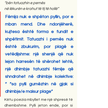
“bën tatuazhin e pemës
në lëkurën e krahut të tij të hollë”
Fëmija nuk e shpëton pyllin, por e 
mban mend. Dhe ndonjëherë, 
kujtesa është forma e fundit e 
shpëtimit. Tatuazhi i pemës nuk 
është zbukurim, por plagë e 
vetëdijshme: një shenjë që nuk 
lejon harresën të shërohet lehtë, 
një dhimbje tatuazhi fëmije që 
shndrohet në dhimbje kolektive: 
“ “sa pylli gumëzhin në gjak si 
dhimbje/e maisur plage”
Këtu poezia mbyllet me një shpresë të 
dhembshme. Pylli jeton ende, por si 