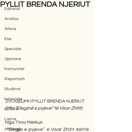
PYLLIT BRENDA NJERIUT
Editorial
Analiza
Arkiva
Ese
Speciale
Opinione
Komunitet
Reportazh
Studime
Intervista
ZVOGËLIMI I PYLLIT BRENDA NJERIUT
(Mbi “Elegjinë e pyjeve” të Visar Zhitit)
Kulturë
Lajme
Nga Timo Mërkuri
Antologji
 “Elegjia e pyjeve” e Visar Zhitit është 