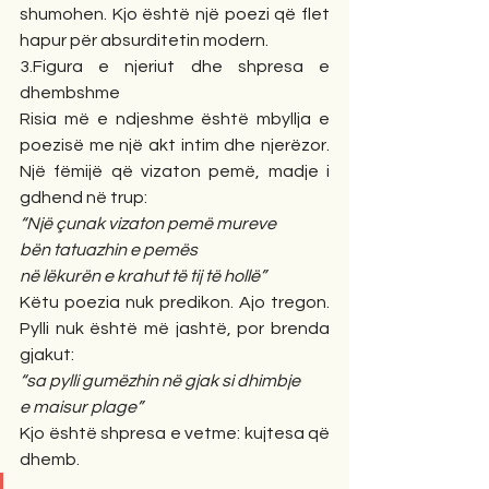
shumohen. Kjo është një poezi që flet 
hapur për absurditetin modern.
3.Figura e njeriut dhe shpresa e 
dhembshme
Risia më e ndjeshme është mbyllja e 
poezisë me një akt intim dhe njerëzor. 
Një fëmijë që vizaton pemë, madje i 
gdhend në trup:
“Një çunak vizaton pemë mureve
bën tatuazhin e pemës
në lëkurën e krahut të tij të hollë”
Këtu poezia nuk predikon. Ajo tregon. 
Pylli nuk është më jashtë, por brenda 
gjakut:
“sa pylli gumëzhin në gjak si dhimbje
e maisur plage”
Kjo është shpresa e vetme: kujtesa që 
dhemb.