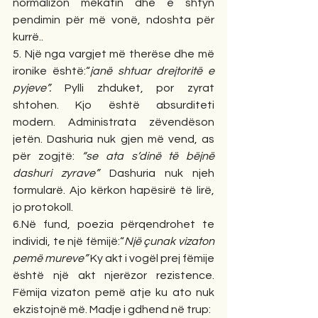
normalizon mëkatin dhe e shtyn 
pendimin për më vonë, ndoshta për 
kurrë..
5. Një nga vargjet më therëse dhe më 
ironike është:“
janë shtuar drejtoritë e 
pyjeve”.
 Pylli zhduket, por zyrat 
shtohen. Kjo është absurditeti 
modern. Administrata zëvendëson 
jetën. Dashuria nuk gjen më vend, as 
për zogjtë: 
“se ata s’dinë të bëjnë 
dashuri zyrave”
 Dashuria nuk njeh 
formularë. Ajo kërkon hapësirë të lirë, 
jo protokoll.
6.Në fund, poezia përqendrohet te 
individi, te një fëmijë:“
Një çunak vizaton 
pemë mureve” 
Ky akt i vogël prej fëmije 
është një akt njerëzor rezistence. 
Fëmija vizaton pemë atje ku ato nuk 
ekzistojnë më. Madje i gdhend në trup: