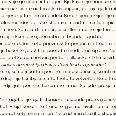
përvojë që ripërsërit plagën. Kjo krijon një hapësirë t
ioni nuk është as terapik, as pajtues, por një qark i mb
ë njëra-tjetrën në pafundësi. Këtë ndjesi e krijon një s
të cilës mendon se s'ke shpëtim, mendim i cili të shpi
itshëm, ku roja dhe i burgosuri flenë në të njëjtën qe
të njëjtin kurm dhe çelësi mbahet brenda, jo jashtë.
ër që e dallon këtë poezi është përdorimi i trupit si 
që haset kryesisht te poetet e mëdha europiane. Nuk
por erotikë që shërben për të thelluar konfliktin shpirtë
t bluese që më shtyn drejt patosit tënd të çmendur”.
e re, ku sensualiteti përzihet me ashpërsinë, ku intimit
n drejt një humbjeje më të thellë të vetvetes. Këtu trup
ë ndjenjat, por një terren me mina, ku çdo prekje 
t” shfaqet si një  qark i tensionit të pandërprerë, ajo nuk
et – ajo kërkon të tronditë gjer në nivelin e një tërm
ërmjet këtij tërmetimi do t'i vijë ndihma dhe dhe shpëtimi