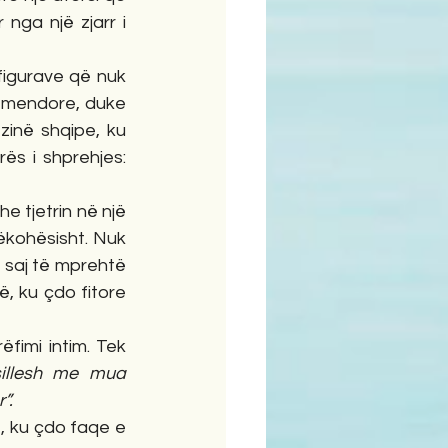
nga një zjarr i 
figurave që nuk 
h mendore, duke 
inë shqipe, ku 
s i shprehjes: 
 tjetrin në një 
kohësisht. Nuk 
 saj të mprehtë 
, ku çdo fitore 
fimi intim. Tek 
sillesh me mua 
”.
, ku çdo faqe e 