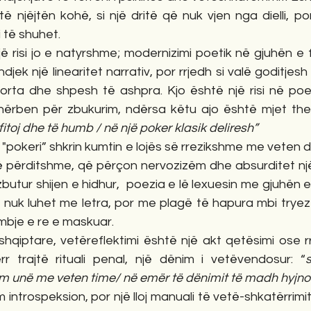
 njëjtën kohë, si një dritë që nuk vjen nga dielli, por 
 të shuhet.
ë risi jo e natyrshme; modernizimi poetik në gjuhën e 
djek një linearitet narrativ, por rrjedh si valë goditjes
forta dhe shpesh të ashpra. Kjo është një risi në poez
rben për zbukurim, ndërsa këtu ajo është mjet therë
fitoj dhe të humb / në një poker klasik deliresh”
"pokeri” shkrin kumtin e lojës së rrezikshme me veten dhe
 përditshme, që përçon nervozizëm dhe absurditet një
zbutur shijen e hidhur,  poezia e lë lexuesin me gjuhën e
 nuk luhet me letra, por me plagë të hapura mbi tryezë
mbje e re e maskuar.
qiptare, vetëreflektimi është një akt qetësimi ose rrë
r trajtë rituali penal, një dënim i vetëvendosur: “
lem unë me veten time/ në emër të dënimit të madh hyjnor
introspeksion, por një lloj manuali të vetë-shkatërrimit