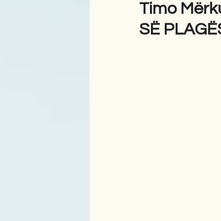
Timo Mërk
SË PLAGË
Antologji
Poezi
Tre