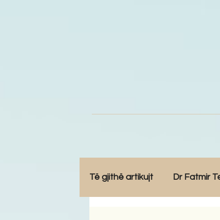
Të gjithë artikujt
Dr Fatmir T
Opinione
Komunitet