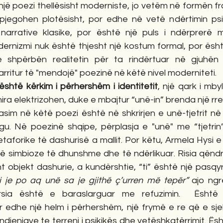
një poezi thellësisht moderniste, jo vetëm në formën f
jegohen plotësisht, por edhe në vetë ndërtimin psiko
ë narrative klasike, por është një puls i ndërprerë
ernizmi nuk është thjesht një kostum formal, por ësht
shpërbën realitetin për ta rindërtuar në gjuhën e
rritur të "mendojë" poezinë në këtë nivel moderniteti.
është kërkim i përhershëm i identitetit
, një qark i mbyl
shira elektrizohen, duke e mbajtur “unë-in” brenda një rret
asim në këtë poezi është në shkrirjen e unë-tjetrit në n
ngu. Në poezinë shqipe, përplasja e "unë" me “tjetrin
taforike të dashurisë a mallit. Por këtu, Armela Hysi 
jë simbioze të dhunshme dhe të ndërlikuar. Risia qëndr
ht objekt dashurie, a kundërshtie, “ti” është një pasqy
ti je po aq unë sa je gjithë ç’urren më tepër” 
ajo ngr
sia është e baraslarguar me refuzimin.  Është 
dhe një helm i përhershëm, një frymë e re që e sjel
 ndjenjave te terreni i psikikës dhe vetëshkatërrimit. Ësh