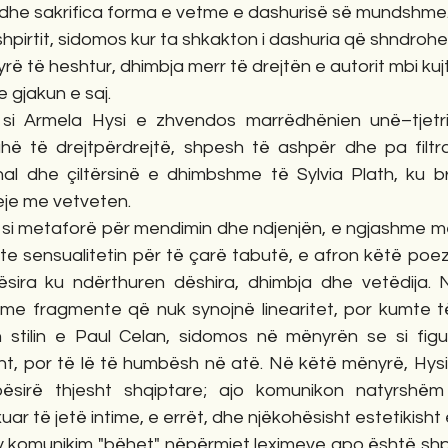
dhe sakrifica forma e vetme e dashurisë së mundshme.
pirtit, sidomos kur ta shkakton i dashuria që shndrohet
ë të heshtur, dhimbja merr të drejtën e autorit mbi kuj
 gjakun e saj.
i Armela Hysi e zhvendos marrëdhënien unë–tjetri 
uhë të drejtpërdrejtë, shpesh të ashpër dhe pa filtra,
nal dhe çiltërsinë e dhimbshme të Sylvia Plath, ku bre
eje me vetveten.
t si metaforë për mendimin dhe ndjenjën, e ngjashme me
 sensualitetin për të çarë tabutë, e afron këtë poezi 
sira ku ndërthuren dëshira, dhimbja dhe vetëdija. N
 me fragmente që nuk synojnë linearitet, por kumte të
n stilin e Paul Celan, sidomos në mënyrën se si figu
ht, por të lë të humbësh në atë. Në këtë mënyrë, Hysi
pësirë thjesht shqiptare; ajo komunikon natyrshëm
r të jetë intime, e errët, dhe njëkohësisht estetikisht e 
y komunikim "bëhet" nëpërmjet leximeve apo është shpër