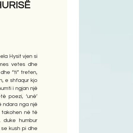
HURISË
ime
la Hysit vjen si 
mes vetes dhe 
dhe “ti” treten, 
 e shfaqur kjo 
mti i ngjan një 
ë poezi, ‘unë’ 
të ndara nga një 
 takohen në të 
lt, duke humbur 
 se kush pi dhe 