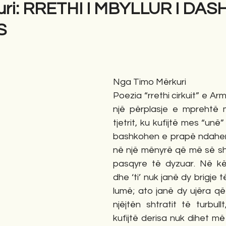
uri: RRETHI I MBYLLUR I DAS
S
gime
Novela
Romane
English
Përkth
Nga Timo Mërkuri
Poezia “rrethi cirkuit” e Arme
një përplasje e mprehtë 
tjetrit, ku kufijtë mes “unë” 
bashkohen e prapë ndahen,
në një mënyrë që më së shu
pasqyre të dyzuar. Në kët
dhe ‘ti’ nuk janë dy brigje 
lumë; ato janë dy ujëra që
njëjtën shtratit të turbul
kufijtë derisa nuk dihet më