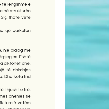
e të lëngshme e 
e në strukturën 
 Siç thotë vetë 
ma që qarkullon 
, një dialog me 
rgjegjes. Është 
 diktohet dhe, 
ë të dhimbjes 
 Dhe këtu lind 
 thjesht e lirë, 
mes dhënies së 
luturojë vetëm 