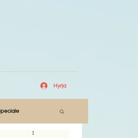
Hyrja
peciale
Lajme