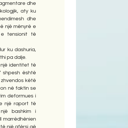
ragmentare dhe 
logjik, aty ku 
 mendimesh dhe 
ë një mënyrë e 
 tensionit të 
lur ku dashuria, 
hi pa dalje.
jë identitet të 
” shpesh është 
e zhvendos këtë 
on në faktin se 
rim deformues i 
e një raport të 
një bashkim i 
l marrëdhënien 
të një afërsi që 