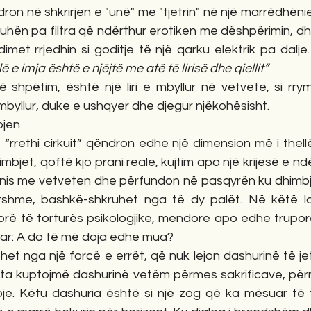
on në shkrirjen e "unë" me "tjetrin" në një marrëdhëni
uhën pa filtra që ndërthur erotiken me dëshpërimin, dh
et rrjedhin si goditje të një qarku elektrik pa dalje.
 e imja është e njëjtë me atë të lirisë dhe qiellit”
të shpëtim, është një liri e mbyllur në vetvete, si rry
 mbyllur, duke e ushqyer dhe djegur njëkohësisht.
bjen
“rrethi cirkuit” qëndron edhe një dimension më i thellë
bjet, qoftë kjo prani reale, kujtim apo një krijesë e ndë
nis me vetveten dhe përfundon në pasqyrën ku dhimbja
shme, bashkë-shkruhet nga të dy palët. Në këtë loj
rë të torturës psikologjike, mendore apo edhe trupore.
uar: A do të më doja edhe mua?
et nga një forcë e errët, që nuk lejon dashurinë të jetë
ta kuptojmë dashurinë vetëm përmes sakrificave, për
je. Këtu dashuria është si një zog që ka mësuar të f