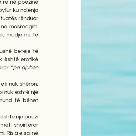
ë re në poezinë 
yllur ku ndjenja 
ituatës rënduar 
e ne mosreagim. 
li, madje në të 
fushë beteje të 
 është erotikë 
ror: “
pa gjuhën 
eti nuk shëron, 
i nuk është një 
mund të bëhet 
 është një poezi 
eti shpirtëror 
. Risia e saj në 