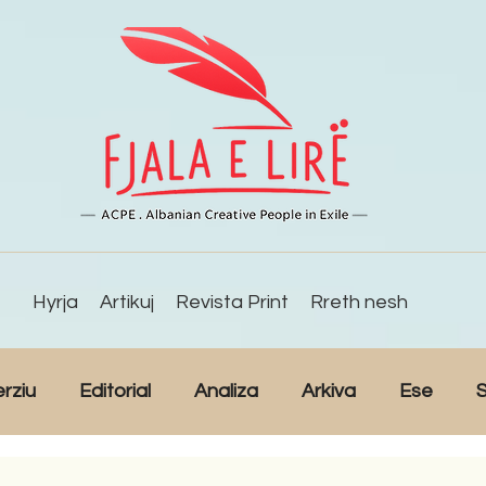
Hyrja
Artikuj
Revista Print
Rreth nesh
erziu
Editorial
Analiza
Arkiva
Ese
S
Reportazh
Studime
Intervista
Kulturë