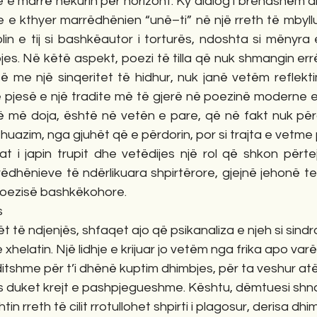
e e marrë hekurin për horizont. Ky dialog i brendshëm 
 e kthyer marrëdhënien “unë–ti” në një rreth të mbyllur 
lin e tij si bashkëautor i torturës, ndoshta si mënyra
es. Në këtë aspekt, poezi të tilla që nuk shmangin errësi
ë me një sinqeritet të hidhur, nuk janë vetëm reflektim 
 pjesë e një tradite më të gjerë në poezinë moderne e
ë më doja, është në vetën e pare, që në fakt nuk përd
si huazim, nga gjuhët që e përdorin, por si trajta e vetme
at i japin trupit dhe vetëdijes një rol që shkon përte
dhënieve të ndërlikuara shpirtërore, gjejnë jehonë te 
poezisë bashkëkohore.
s
t të ndjenjës, shfaqet ajo që psikanaliza e njeh si sind
xhelatin. Një lidhje e krijuar jo vetëm nga frika apo var
itshme për t’i dhënë kuptim dhimbjes, për ta veshur at
s duket krejt e pashpjegueshme. Kështu, dëmtuesi shn
tin rreth të cilit rrotullohet shpirti i plagosur, derisa dh