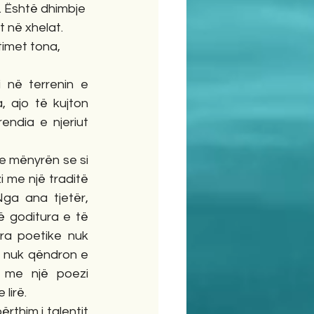
 Është dhimbje 
 në xhelat. 
timet tona, 
në terrenin e 
 ajo të kujton 
ndia e njeriut 
 mënyrën se si 
me një traditë 
ga ana tjetër, 
 goditura e të 
ra poetike nuk 
 nuk qëndron e 
 me një poezi 
lirë.
thim i talentit 