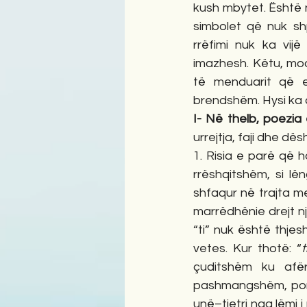
kush mbytet. Është 
simbolet që nuk shp
rrëfimi nuk ka vij
imazhesh. Këtu, mod
të menduarit që e 
brendshëm. Hysi ka a
I- Në thelb, poezia 
urrejtja, faji dhe dë
1. Risia e parë që h
rrëshqitshëm, si lë
shfaqur në trajta me
marrëdhënie drejt n
“ti” nuk është thjes
vetes. Kur thotë: “
çuditshëm ku afër
pashmangshëm, por e
unë–tjetri nga lëmi i