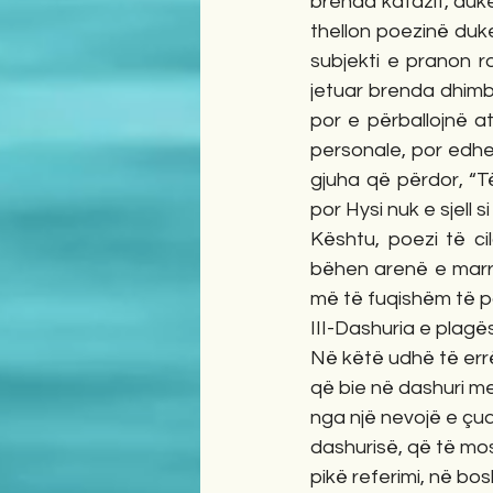
brenda kafazit, duk
thellon poezinë duke
subjekti e pranon ro
jetuar brenda dhimbj
por e përballojnë at
personale, por edhe
gjuha që përdor, “T
por Hysi nuk e sjell 
Kështu, poezi të cil
bëhen arenë e marrë
më të fuqishëm të 
III-Dashuria e plagë
Në këtë udhë të errë
që bie në dashuri me 
nga një nevojë e çud
dashurisë, që të mo
pikë referimi, në bosh