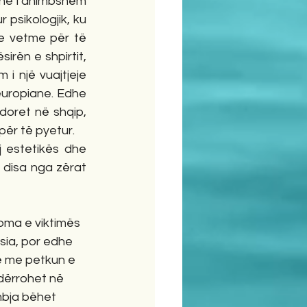
dhe i dhimbshëm 
psikologjik, ku 
 e vetme për të 
rën e shpirtit, 
i një vuajtjeje 
uropiane. Edhe 
oret në shqip, 
 për të pyetur.
j estetikës dhe 
disa nga zërat 
roma e viktimës 
ësia, por edhe 
ë me petkun e 
dërrohet në 
imbja bëhet 