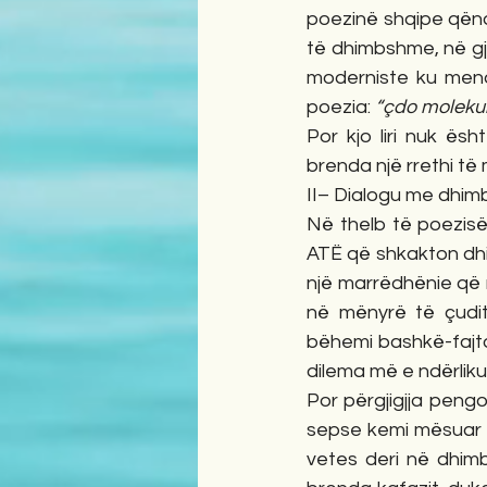
poezinë shqipe qëndr
të dhimbshme, në gj
moderniste ku mendim
poezia: 
“çdo molekulë
Por kjo liri nuk ësh
brenda një rrethi të
II– Dialogu me dhim
Në thelb të poezisë 
ATË që shkakton dhim
një marrëdhënie që 
në mënyrë të çudit
bëhemi bashkë-fajto
dilema më e ndërlik
Por përgjigjja pengoh
sepse kemi mësuar 
vetes deri në dhimb