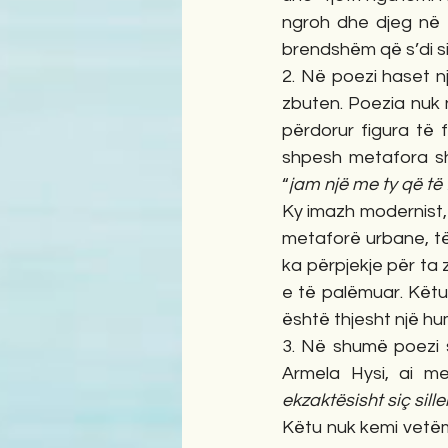
ngroh dhe djeg në të
brendshëm që s’di si
2. Në poezi haset nj
zbuten. Poezia nuk n
përdorur figura të 
shpesh metafora shë
“
jam një me ty që të 
Ky imazh modernist, 
metaforë urbane, të
ka përpjekje për ta 
e të palëmuar. Këtu
është thjesht një hu
3. Në shumë poezi sh
Armela Hysi, ai mer
ekzaktësisht siç sil
Këtu nuk kemi vetëm 