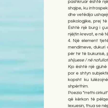
pashkruar është një 
shqipe, ku introspeks
dhe vetëdija ushqejn
psikologjike, prej 
Është një burg i çud
njëjtin krevat, e në 
4. Një element tjet
mendimeve, dukuri 
për hir të bukurisë, 
shijuese / në nofulla
Kjo është një gjuhë 
por e shtyn subjekti
kopsht ku lulëzojn
shpërthim.
Poezia “rrethi cirkui
që kërkon të pëlqeh
lexuesin, thua se nëp