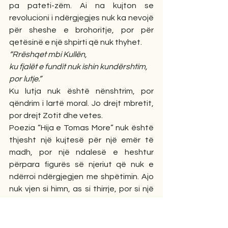
pa pateti-zëm. Ai na kujton se 
revolucioni i ndërgjegjes nuk ka nevojë 
për sheshe e brohoritje, por për 
qetësinë e një shpirti që nuk thyhet.
“Rrëshqet mbi Kullën,
ku fjalët e fundit nuk ishin kundërshtim,
por lutje.”
Ku lutja nuk është nënshtrim, por 
qëndrim i lartë moral. Jo drejt mbretit, 
por drejt Zotit dhe vetes.
Poezia “Hija e Tomas More” nuk është 
thjesht një kujtesë për një emër të 
madh, por një ndalesë e heshtur 
përpara figurës së njeriut që nuk e 
ndërroi ndërgjegjen me shpëtimin. Ajo 
nuk vjen si himn, as si thirrje, por si një 
ndriçim i brendshëm, i qetë, i 
palëkundur, që s’ka nevojë për lartësi 
qiellore për të ndriçuar. Hija e Thomas 