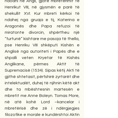
ndodhi në Angli, gjatë mbretërimit të 
Henrikut VIII, në gjysmën e parë të 
shekullit XVI. Kur mbreti kërkoi të 
ndahej nga gruaja e tij, Katerina e 
Aragonës dhe Papa refuzoi të 
miratonte divorcin, shpërtheu një 
“furtunë” kishtare me pasoja të thella, 
pse Henriku VIII shkëputi Kishën e 
Anglisë nga autoriteti i Papës dhe e 
shpalli veten Kryetar të Kishës 
Anglikane, përmes Aktit të 
Supremacisë (1534). Sipas këtij Akti të 
gjithë shtetasit, përfshirë zyrtarët dhe 
intelektualët, duhej të njihnin këtë akt 
dhe ta mbështesnin martesën e 
mbretit me Anne Boleyn. Tomas More, 
në atë kohë Lord –kancelar i 
mbretërisë dhe zë i ndërgjegjes 
filozofike e morale e kundërshtoi Aktin 