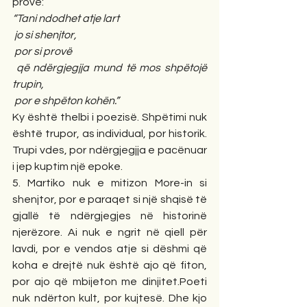
provë:
“Tani ndodhet atje lart
 jo si shenjtor,
 por si provë
 që ndërgjegjja mund të mos shpëtojë 
trupin,
 por e shpëton kohën.”
Ky është thelbi i poezisë. Shpëtimi nuk 
është trupor, as individual, por historik. 
Trupi vdes, por ndërgjegjja e pacënuar 
i jep kuptim një epoke.
5. Martiko nuk e mitizon More-in si 
shenjtor, por e paraqet si një shqisë të 
gjallë të ndërgjegjes në historinë 
njerëzore. Ai nuk e ngrit në qiell për 
lavdi, por e vendos atje si dëshmi që 
koha e drejtë nuk është ajo që fiton, 
por ajo që mbijeton me dinjitet.Poeti 
nuk ndërton kult, por kujtesë. Dhe kjo 