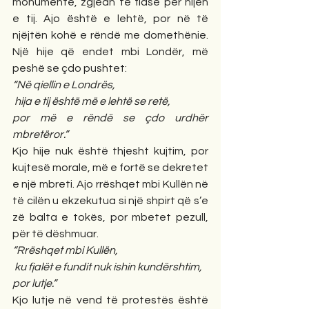
monumente, zgjedh të flasë për hijen 
e tij. Ajo është e lehtë, por në të 
njëjtën kohë e rëndë me domethënie. 
Një hije që endet mbi Londër, më 
peshë se çdo pushtet:
“Në qiellin e Londrës,
 hija e tij është më e lehtë se retë,
por më e rëndë se çdo urdhër 
mbretëror.”
Kjo hije nuk është thjesht kujtim, por 
kujtesë morale, më e fortë se dekretet 
e një mbreti. Ajo rrëshqet mbi Kullën në 
të cilën u ekzekutua si një shpirt që s’e 
zë balta e tokës, por mbetet pezull, 
për të dëshmuar.
“Rrëshqet mbi Kullën,
 ku fjalët e fundit nuk ishin kundërshtim,
por lutje.”
Kjo lutje në vend të protestës është 