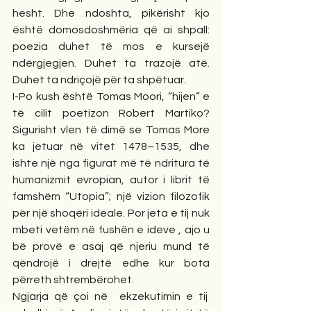
hesht. Dhe ndoshta, pikërisht kjo 
është domosdoshmëria që ai shpall: 
poezia duhet të mos e kursejë 
ndërgjegjen. Duhet ta trazojë atë. 
Duhet ta ndriçojë për ta shpëtuar.
I-Po kush është Tomas Moori, “hijen” e 
të cilit poetizon Robert Martiko? 
Sigurisht vlen të dimë se Tomas More 
ka jetuar në vitet 1478–1535, dhe 
ishte një nga figurat më të ndritura të 
humanizmit evropian, autor i librit të 
famshëm “Utopia”; një vizion filozofik 
për një shoqëri ideale. Por jeta e tij nuk 
mbeti vetëm në fushën e ideve , ajo u 
bë provë e asaj që njeriu mund të 
qëndrojë i drejtë edhe kur bota 
përreth shtrembërohet.
Ngjarja që çoi në  ekzekutimin e tij  