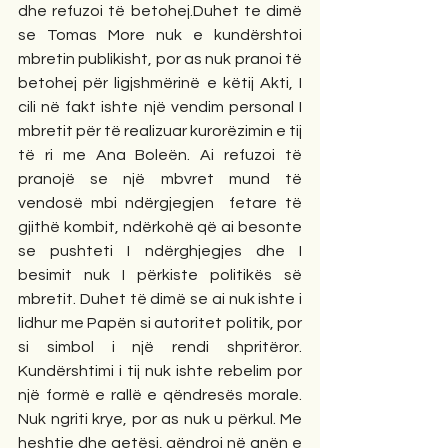
dhe refuzoi të betohej.Duhet te dimë 
se Tomas More nuk e kundërshtoi 
mbretin publikisht, por as nuk pranoi të 
betohej për ligjshmërinë e këtij Akti, I 
cili në fakt ishte një vendim personal I 
mbretit për të realizuar kurorëzimin e tij 
të ri me Ana Boleën. Ai refuzoi të 
pranojë se një mbvret mund të 
vendosë mbi ndërgjegjen  fetare të 
gjithë kombit, ndërkohë që ai besonte 
se pushteti I ndërghjegjes dhe I 
besimit nuk I përkiste politikës së 
mbretit. Duhet të dimë se ai nuk ishte i 
lidhur me Papën si autoritet politik, por 
si simbol i një rendi shpritëror. 
Kundërshtimi i tij nuk ishte rebelim por 
një formë e rallë e qëndresës morale. 
Nuk ngriti krye, por as nuk u përkul. Me 
heshtje dhe qetësi, qëndroi në anën e 