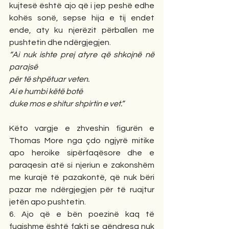
kujtesë është ajo që i jep peshë edhe 
kohës sonë, sepse hija e tij endet 
ende, aty ku njerëzit përballen me 
pushtetin dhe ndërgjegjen.
“Ai nuk ishte prej atyre që shkojnë në 
parajsë
për të shpëtuar veten.
Ai e humbi këtë botë
duke mos e shitur shpirtin e vet.”
Këto vargje e zhveshin figurën e 
Thomas More nga çdo ngjyrë mitike 
apo heroike sipërfaqësore dhe e 
paraqesin atë si njeriun e zakonshëm 
me kurajë të pazakontë, që nuk bëri 
pazar me ndërgjegjen për të ruajtur 
jetën apo pushtetin.
6. Ajo që e bën poezinë kaq të 
fuqishme është fakti se qëndresa nuk 