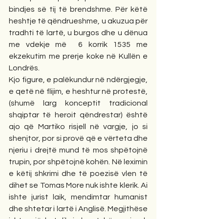
bindjes së tij të brendshme. Për këtë 
heshtje të qëndrueshme, u akuzua për 
tradhti të lartë, u burgos dhe u dënua 
me vdekje më  6 korrik 1535 me 
ekzekutim me prerje koke në Kullën e 
Londrës.
Kjo figure, e palëkundur në ndërgjegje, 
e qetë në flijim, e heshtur në protestë, 
(shumë larg konceptit tradicional 
shqiptar të heroit qëndrestar) është 
ajo që Martiko risjell në vargje, jo si 
shenjtor, por si provë që e vërteta dhe 
njeriu i drejtë mund të mos shpëtojnë 
trupin, por shpëtojnë kohën. Në leximin 
e këtij shkrimi dhe të poezisë vlen të 
dihet se Tomas More nuk ishte klerik. Ai 
ishte jurist laik, mendimtar humanist 
dhe shtetar i lartë i Anglisë. Megjithëse 