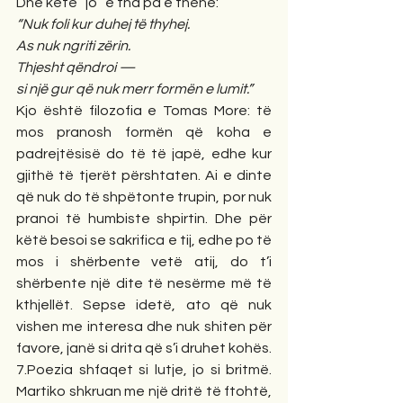
Dhe këtë “jo” e tha pa e thënë:
“Nuk foli kur duhej të thyhej.
As nuk ngriti zërin.
Thjesht qëndroi —
si një gur që nuk merr formën e lumit.”
Kjo është filozofia e Tomas More: të 
mos pranosh formën që koha e 
padrejtësisë do të të japë, edhe kur 
gjithë të tjerët përshtaten. Ai e dinte 
që nuk do të shpëtonte trupin, por nuk 
pranoi të humbiste shpirtin. Dhe për 
këtë besoi se sakrifica e tij, edhe po të 
mos i shërbente vetë atij, do t’i 
shërbente një dite të nesërme më të 
kthjellët. Sepse idetë, ato që nuk 
vishen me interesa dhe nuk shiten për 
favore, janë si drita që s’i druhet kohës.
7.Poezia shfaqet si lutje, jo si britmë. 
Martiko shkruan me një dritë të ftohtë, 