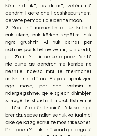
këtu retorikë, as dramë, vetëm një 
qëndrim i qetë dhe i pashkëputshëm, 
që vetë përmbajtja e bën të madh.
2. More, në momentin e ekzekutimit 
nuk ulërin, nuk kërkon shpëtim, nuk 
ngre grushtin. Ai nuk bërtet për 
ndihmë, por lutet në vetmi , jo mbretit, 
por Zotit. Martiri në këtë poezi është 
një burrë që qëndron më këmbë në 
heshtje, ndërsa mbi të thërrmohet 
makina shtetërore. Fuqia e tij nuk vjen 
nga masa, por nga vetmia e 
ndërgjegjshme, që e zgjedh dhimbjen 
si rrugë të shpëtimit moral. Është një 
qetësi që e bën tiraninë të kriset nga 
brenda, sepse ndjen se nuk ka fuqi mbi 
dikë që ka zgjedhur të mos frikësohet. 
Dhe poeti Martiko në vend që ti ngrejë 