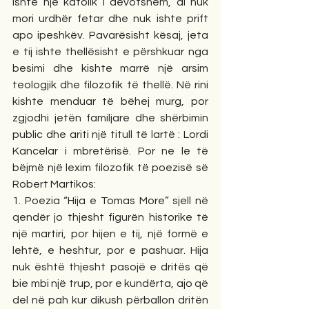
ishte një katolik i devotshëm, ai nuk 
mori urdhër fetar dhe nuk ishte prift 
apo ipeshkëv. Pavarësisht kësaj, jeta 
e tij ishte thellësisht e përshkuar nga 
besimi dhe kishte marrë një arsim 
teologjik dhe filozofik të thellë. Në rini 
kishte menduar të bëhej murg, por 
zgjodhi jetën familjare dhe shërbimin 
public dhe ariti një titull të lartë : Lordi 
Kancelar i mbretërisë. Por ne le të 
bëjmë një lexim filozofik të poezisë së 
Robert Martikos:
1. Poezia “Hija e Tomas More” sjell në 
qendër jo thjesht figurën historike të 
një martiri, por hijen e tij, një formë e 
lehtë, e heshtur, por e pashuar. Hija 
nuk është thjesht pasojë e dritës që 
bie mbi një trup, por e kundërta, ajo që 
del në pah kur dikush përballon dritën 