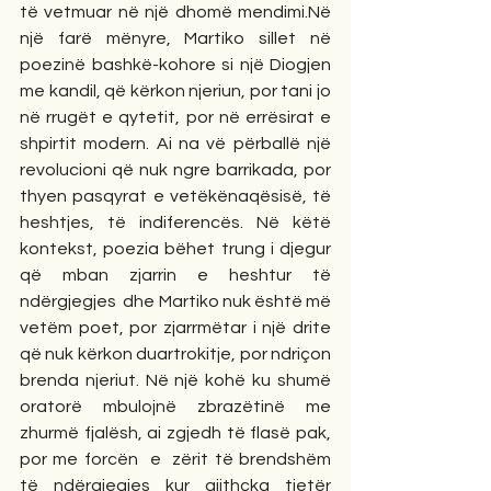
të vetmuar në një dhomë mendimi.Në 
një farë mënyre, Martiko sillet në 
poezinë bashkë-kohore si një Diogjen 
me kandil, që kërkon njeriun, por tani jo 
në rrugët e qytetit, por në errësirat e 
shpirtit modern. Ai na vë përballë një 
revolucioni që nuk ngre barrikada, por 
thyen pasqyrat e vetëkënaqësisë, të 
heshtjes, të indiferencës. Në këtë 
kontekst, poezia bëhet trung i djegur 
që mban zjarrin e heshtur të 
ndërgjegjes  dhe Martiko nuk është më 
vetëm poet, por zjarrmëtar i një drite 
që nuk kërkon duartrokitje, por ndriçon 
brenda njeriut. Në një kohë ku shumë 
oratorë mbulojnë zbrazëtinë me 
zhurmë fjalësh, ai zgjedh të flasë pak, 
por me forcën  e  zërit të brendshëm 
të ndërgjegjes kur gjithçka tjetër 