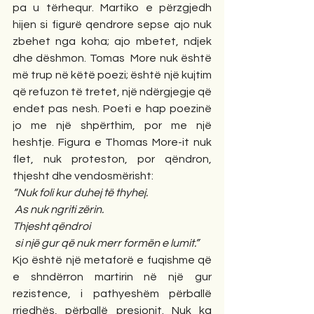
pa u tërhequr. Martiko e përzgjedh 
hijen si figurë qendrore sepse ajo nuk 
zbehet nga koha; ajo mbetet, ndjek 
dhe dëshmon. Tomas  More nuk është 
më trup në këtë poezi; është një kujtim 
që refuzon të tretet, një ndërgjegje që 
endet pas nesh. Poeti e hap poezinë 
jo me një shpërthim, por me një 
heshtje. Figura e Thomas More-it nuk 
flet, nuk proteston, por qëndron, 
thjesht dhe vendosmërisht:
“Nuk foli kur duhej të thyhej.
 As nuk ngriti zërin.
Thjesht qëndroi
 si një gur që nuk merr formën e lumit.”
Kjo është një metaforë e fuqishme që 
e shndërron martirin në një gur 
rezistence, i pathyeshëm përballë 
rrjedhës, përballë presionit. Nuk ka 