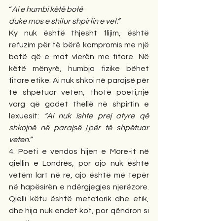
“
Ai e humbi këtë botë
duke mos e shitur shpirtin e vet.”
Ky nuk është thjesht flijim, është 
refuzim për të bërë kompromis me një 
botë që e mat vlerën me fitore. Në 
këtë mënyrë, humbja fizike bëhet 
fitore etike. Ai nuk shkoi në parajsë për 
të shpëtuar veten, thotë poeti,një 
varg që godet thellë në shpirtin e 
lexuesit: 
“Ai nuk ishte prej atyre që 
shkojnë në parajsë 
/
për të shpëtuar 
veten.”
4. Poeti e vendos hijen e More-it në 
qiellin e Londrës, por ajo nuk është 
vetëm lart në re, ajo është më tepër 
në hapësirën e ndërgjegjes njerëzore. 
Qielli këtu është metaforik dhe etik, 
dhe hija nuk endet kot, por qëndron si 