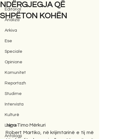
NDËRGJEGJA QË
Editorial
SHPËTON KOHËN
Analiza
Arkiva
Ese
Speciale
Opinione
Komunitet
Reportazh
Studime
Intervista
Kulturë
 Nga Timo Mërkuri
Lajme
Robert Martiko, në krijimtarinë e tij më 
Antologji