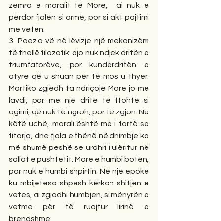
zemra e moralit të More,  ai nuk e 
përdor fjalën si armë, por si akt pajtimi 
me veten.
3. Poezia vë në lëvizje një mekanizëm 
të thellë filozofik: ajo nuk ndjek dritën e 
triumfatorëve, por kundërdritën e 
atyre që u shuan për të mos u thyer. 
Martiko zgjedh ta ndriçojë More jo me 
lavdi, por me një dritë të ftohtë si 
agimi, që nuk të ngroh, por të zgjon. Në 
këtë udhë, morali është më i fortë se 
fitorja, dhe fjala e thënë në dhimbje ka 
më shumë peshë se urdhri i ulëritur në 
sallat e pushtetit. More e humbi botën, 
por nuk e humbi shpirtin. Në një epokë 
ku mbijetesa shpesh kërkon shitjen e 
vetes, ai zgjodhi humbjen, si mënyrën e 
vetme për të ruajtur lirinë e 
brendshme: