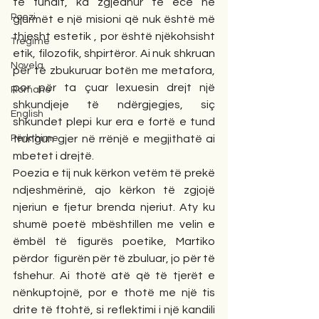
të fundit, ka zgjedhur të ecë në 
Poezi
gjurmët e një misioni që nuk është më 
thjesht estetik , por është njëkohsisht 
Tregime
etik, filozofik, shpirtëror. Ai nuk shkruan 
Novela
për të zbukuruar botën me metafora, 
por për ta çuar lexuesin drejt një 
Romane
shkundjeje të ndërgjegjes, siç 
English
shkundet plepi kur era e fortë e tund 
Përkthime
trungun gjer në rrënjë e megjithatë ai 
mbetet i drejtë.
Poezia e tij nuk kërkon vetëm të prekë 
ndjeshmërinë, ajo kërkon të zgjojë 
njeriun e fjetur brenda njeriut. Aty ku 
shumë poetë mbështillen me velin e 
ëmbël të figurës poetike, Martiko 
përdor  figurën për të zbuluar, jo për të 
fshehur. Ai thotë atë që të tjerët e 
nënkuptojnë, por e thotë me një tis 
drite të ftohtë, si reflektimi i një kandili 