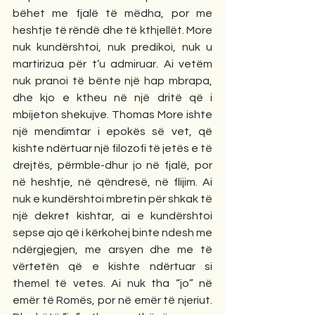
bëhet me fjalë të mëdha, por me 
heshtje të rëndë dhe të kthjellët. More 
nuk kundërshtoi, nuk predikoi, nuk u 
martirizua për t’u admiruar. Ai vetëm 
nuk pranoi të bënte një hap mbrapa, 
dhe kjo e ktheu në një dritë që i 
mbijeton shekujve. Thomas More ishte 
një mendimtar i epokës së vet, që 
kishte ndërtuar një filozofi të jetës e të 
drejtës, përmble-dhur jo në fjalë, por 
në heshtje, në qëndresë, në flijim. Ai 
nuk e kundërshtoi mbretin për shkak të 
një dekret kishtar, ai e kundërshtoi 
sepse ajo që i kërkohej binte ndesh me 
ndërgjegjen, me arsyen dhe me të 
vërtetën që e kishte ndërtuar si 
themel të vetes. Ai nuk tha “jo” në 
emër të Romës, por në emër të njeriut. 