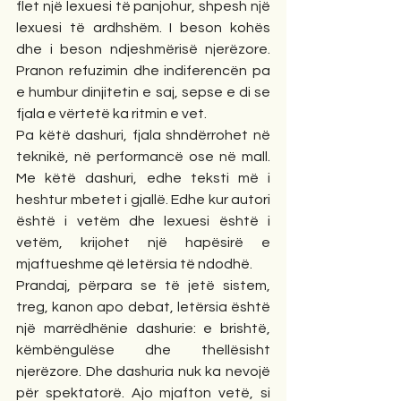
flet një lexuesi të panjohur, shpesh një 
lexuesi të ardhshëm. I beson kohës 
dhe i beson ndjeshmërisë njerëzore. 
Pranon refuzimin dhe indiferencën pa 
e humbur dinjitetin e saj, sepse e di se 
fjala e vërtetë ka ritmin e vet.
Pa këtë dashuri, fjala shndërrohet në 
teknikë, në performancë ose në mall. 
Me këtë dashuri, edhe teksti më i 
heshtur mbetet i gjallë. Edhe kur autori 
është i vetëm dhe lexuesi është i 
vetëm, krijohet një hapësirë e 
mjaftueshme që letërsia të ndodhë.
Prandaj, përpara se të jetë sistem, 
treg, kanon apo debat, letërsia është 
një marrëdhënie dashurie: e brishtë, 
këmbëngulëse dhe thellësisht 
njerëzore. Dhe dashuria nuk ka nevojë 
për spektatorë. Ajo mjafton vetë, si 