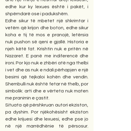
edhe kur ky lexues është i pakët, i 
shpërndarë ose i padukshëm.
Edhe sikur të mbetet një shkrimtar i 
vetëm që krijon dhe boton, edhe sikur 
koha e tij të mos e pranojë, letërsia 
nuk pushon së qeni e gjallë. Historia e 
njeh këtë fat. Krishtin nuk e pritën në 
Nazaret. E panë me indiferencë dhe 
ironi. Por kjo nuk e zhbëri atë nga thelbi 
i vet dhe as nuk e ndali përhapjen e një 
besimi që tejkaloi kohën dhe vendin. 
Shembulli nuk është fetar në thelb, por 
simbolik: arti dhe e vërteta nuk maten 
me pranimin e çastit.
Situata që përshkruan autori ekziston, 
pa dyshim. Por njëkohësisht ekziston 
edhe krijuesi dhe lexuesi, edhe pse jo 
në një marrëdhënie të përsosur. 