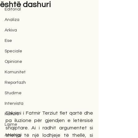
është dashuri
Editorial
Analiza
Arkiva
Ese
Speciale
Opinione
Komunitet
Reportazh
Studime
Intervista
Shkrimi i Fatmir Terziut flet qartë dhe 
Kulturë
pa iluzione për gjendjen e letërsisë 
Lajme
shqiptare. Ai i radhit argumentet si 
Antologji
shenja të një lodhjeje të thellë, si 