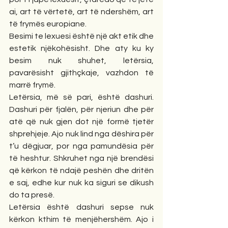
ai, art të vërtetë, art të ndershëm, art 
të frymës europiane.
Besimi te lexuesi është një akt etik dhe 
estetik njëkohësisht. Dhe aty ku ky 
besim nuk shuhet, letërsia, 
pavarësisht gjithçkaje, vazhdon të 
marrë frymë.
Letërsia, më së pari, është dashuri. 
Dashuri për fjalën, për njeriun dhe për 
atë që nuk gjen dot një formë tjetër 
shprehjeje. Ajo nuk lind nga dëshira për 
t’u dëgjuar, por nga pamundësia për 
të heshtur. Shkruhet nga një brendësi 
që kërkon të ndajë peshën dhe dritën 
e saj, edhe kur nuk ka siguri se dikush 
do ta presë.
Letërsia është dashuri sepse nuk 
kërkon kthim të menjëhershëm. Ajo i 