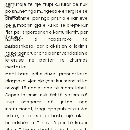
sëmundje të një trupi kulturor që nuk 
Poezi
po shuhet nga mungesa e energjisë së 
Tregime
brendshme, por nga prishja e lidhjeve 
që e mbanin gjallë. Ai ka të drejtë kur 
Novela
flet për shpërbërjen e komunikimit, për 
Romane
humbjen e hapësirave të 
përbashkëta, për braktisjen e leximit 
English
të përqendruar dhe për zhvendosjen e 
Përkthime
letërsisë në periferi të zhurmës 
mediatike.
Megjithatë, edhe duke i pranuar këto 
diagnoza, vjen një çast kur mendimi ka 
nevojë të ndalet dhe të riformulohet. 
Sepse letërsia nuk është vetëm një 
trup shoqëror që jeton nga 
institucionet, tregu apo publiciteti. Ajo 
është, para së gjithash, një akt i 
brendshëm, një nevojë për të krijuar 
dhe një thirrje e heshtur drejt lexuesit, 