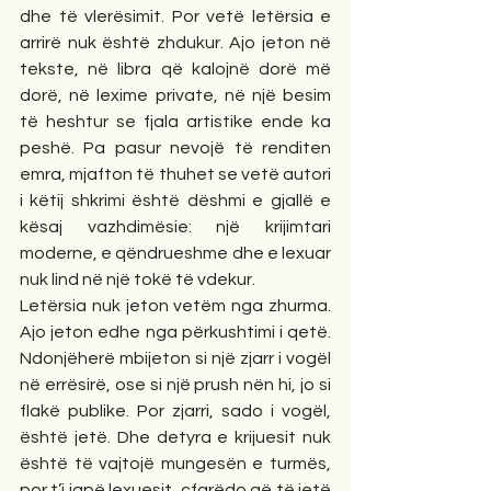
dhe të vlerësimit. Por vetë letërsia e 
arrirë nuk është zhdukur. Ajo jeton në 
tekste, në libra që kalojnë dorë më 
dorë, në lexime private, në një besim 
të heshtur se fjala artistike ende ka 
peshë. Pa pasur nevojë të renditen 
emra, mjafton të thuhet se vetë autori 
i këtij shkrimi është dëshmi e gjallë e 
kësaj vazhdimësie: një krijimtari 
moderne, e qëndrueshme dhe e lexuar 
nuk lind në një tokë të vdekur.
Letërsia nuk jeton vetëm nga zhurma. 
Ajo jeton edhe nga përkushtimi i qetë. 
Ndonjëherë mbijeton si një zjarr i vogël 
në errësirë, ose si një prush nën hi, jo si 
flakë publike. Por zjarri, sado i vogël, 
është jetë. Dhe detyra e krijuesit nuk 
është të vajtojë mungesën e turmës, 
por t’i japë lexuesit, çfarëdo që të jetë 