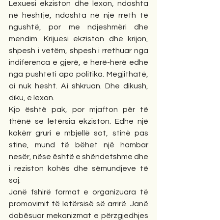
Lexuesi ekziston dhe lexon, ndoshta 
në heshtje, ndoshta në një rreth të 
ngushtë, por me ndjeshmëri dhe 
mendim. Krijuesi ekziston dhe krijon, 
shpesh i vetëm, shpesh i rrethuar nga 
indiferenca e gjerë, e herë-herë edhe 
nga pushteti apo politika. Megjithatë, 
ai nuk hesht. Ai shkruan. Dhe dikush, 
diku, e lexon.
Kjo është pak, por mjafton për të 
thënë se letërsia ekziston. Edhe një 
kokërr gruri e mbjellë sot, stinë pas 
stine, mund të bëhet një hambar 
nesër, nëse është e shëndetshme dhe 
i reziston kohës dhe sëmundjeve të 
saj.
Janë fshirë format e organizuara të 
promovimit të letërsisë së arrirë. Janë 
dobësuar mekanizmat e përzgjedhjes 