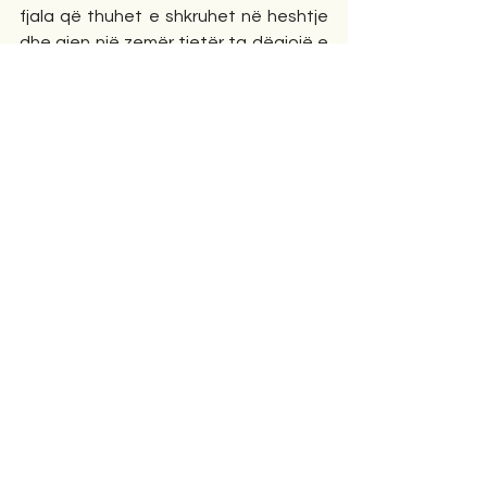
fjala që thuhet e shkruhet në heshtje 
dhe gjen një zemër tjetër ta dëgjojë e 
ta lexojë.
Sarandë, janar 2026
Ese
Comments
Write a comment...