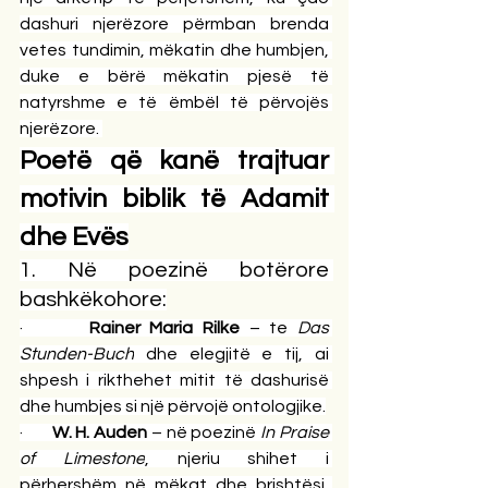
dashuri njerëzore përmban brenda 
vetes tundimin, mëkatin dhe humbjen, 
duke e bërë mëkatin pjesë të 
natyrshme e të ëmbël të përvojës 
njerëzore. 
Poetë që kanë trajtuar 
motivin biblik të Adamit 
dhe Evës
1. Në poezinë botërore 
bashkëkohore:
·       
Rainer Maria Rilke
 – te 
Das 
Stunden-Buch
 dhe elegjitë e tij, ai 
shpesh i rikthehet mitit të dashurisë 
dhe humbjes si një përvojë ontologjike.
·       
W. H. Auden
 – në poezinë 
In Praise 
of Limestone
, njeriu shihet i 
përhershëm në mëkat dhe brishtësi, 