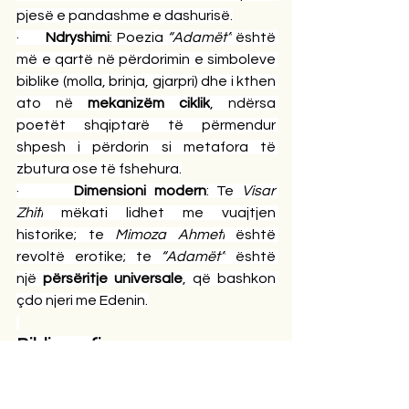
pjesë e pandashme e dashurisë.
·       
Ndryshimi
: Poezia 
“Adamët”
 është 
më e qartë në përdorimin e simboleve 
biblike (molla, brinja, gjarpri) dhe i kthen 
ato në 
mekanizëm ciklik
, ndërsa 
poetët shqiptarë të përmendur 
shpesh i përdorin si metafora të 
zbutura ose të fshehura.
·       
Dimensioni modern
: Te 
Visar 
Zhiti
 mëkati lidhet me vuajtjen 
historike; te 
Mimoza Ahmeti
 është 
revoltë erotike; te 
“Adamët”
 është 
një 
përsëritje universale
, që bashkon 
çdo njeri me Edenin.
Bibliografi
·       Eliade, Mircea. 
Miti dhe e shenjta
. 
(1963).