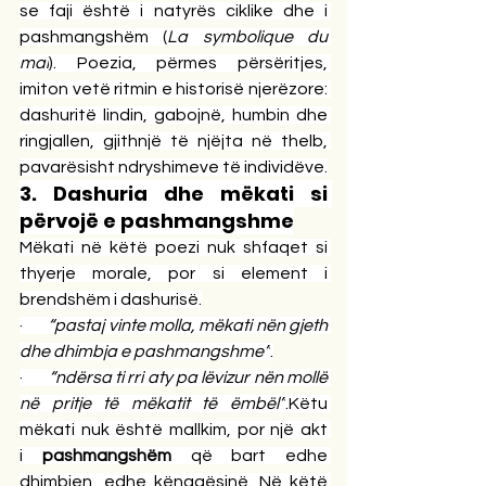
se faji është i natyrës ciklike dhe i 
pashmangshëm (
La symbolique du 
mal
). Poezia, përmes përsëritjes, 
imiton vetë ritmin e historisë njerëzore: 
dashuritë lindin, gabojnë, humbin dhe 
ringjallen, gjithnjë të njëjta në thelb, 
pavarësisht ndryshimeve të individëve.
3. Dashuria dhe mëkati si 
përvojë e pashmangshme
Mëkati në këtë poezi nuk shfaqet si 
thyerje morale, por si element i 
brendshëm i dashurisë.
·       
“pastaj vinte molla, mëkati nën gjeth 
dhe dhimbja e pashmangshme”
.
·       
“ndërsa ti rri aty pa lëvizur nën mollë 
në pritje të mëkatit të ëmbël”
.Këtu 
mëkati nuk është mallkim, por një akt 
i 
pashmangshëm
 që bart edhe 
dhimbjen, edhe kënaqësinë. Në këtë 