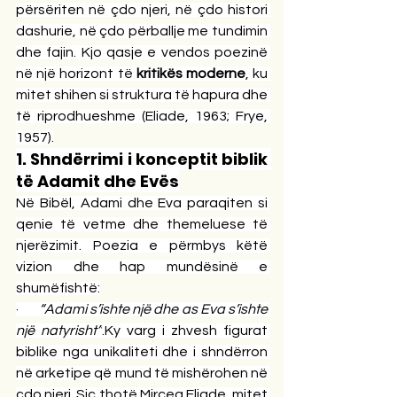
përsëriten në çdo njeri, në çdo histori 
dashurie, në çdo përballje me tundimin 
dhe fajin. Kjo qasje e vendos poezinë 
në një horizont të 
kritikës moderne
, ku 
mitet shihen si struktura të hapura dhe 
të riprodhueshme (Eliade, 1963; Frye, 
1957).
1. Shndërrimi i konceptit biblik 
të Adamit dhe Evës
Në Bibël, Adami dhe Eva paraqiten si 
qenie të vetme dhe themeluese të 
njerëzimit. Poezia e përmbys këtë 
vizion dhe hap mundësinë e 
shumëfishtë:
·       
“Adami s’ishte një dhe as Eva s’ishte 
një natyrisht”
.Ky varg i zhvesh figurat 
biblike nga unikaliteti dhe i shndërron 
në arketipe që mund të mishërohen në 
çdo njeri. Siç thotë Mircea Eliade, mitet 