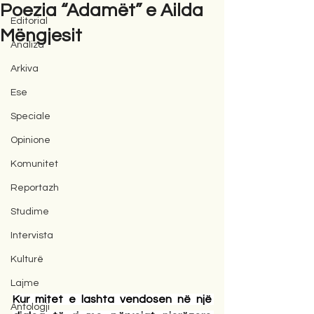
Poezia “Adamët” e Ailda
Editorial
Mëngjesit
Analiza
Arkiva
Ese
Speciale
Opinione
Komunitet
Reportazh
Studime
Intervista
Kulturë
Lajme
Kur mitet e lashta vendosen në një 
Antologji