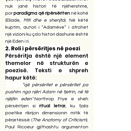
nuk janë histori të njëhershme, 
por 
paradigma që ripërsëriten
 në kohë 
(Eliade, 
Miti dhe e shenjta
). Në këtë 
kuptim, autori i “Adamëve” i afrohet 
një vizioni ku çdo histori dashurie është 
një Eden i ri.
2. Roli i përsëritjes në poezi
Përsëritja është një element 
themelor në strukturën e 
poezisë. Teksti e shpreh 
hapur këtë:
·       
“që përsëritet e përsëritet pa 
pushim nga njëri Adam në tjetrin, në të 
njëjtin eden”
.Northrop Frye e sheh 
përsëritjen si 
ritual letrar
, ku fjala 
poetike rikrijon dimensionin mitik të 
përjetësisë (
The Anatomy of Criticism
). 
Paul Ricoeur gjithashtu argumenton 