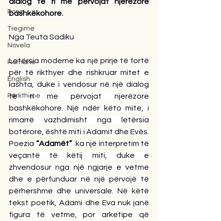
dialog të ri me përvojat njerëzore 
Poezi
bashkëkohore.
Tregime
Nga Teuta Sadiku
Novela
Letërsia moderne ka një prirje të fortë 
Romane
për të rikthyer dhe rishkruar mitet e 
English
lashta, duke i vendosur në një dialog 
Përkthime
të ri me përvojat njerëzore 
bashkëkohore. Një ndër këto mite, i 
rimarrë vazhdimisht nga letërsia 
botërore, është miti i Adamit dhe Evës. 
Poezia 
“Adamët”
  ka një interpretim të 
veçantë të këtij miti, duke e 
zhvendosur nga një ngjarje e vetme 
dhe e përfunduar në një përvojë të 
përhershme dhe universale. Në këtë 
tekst poetik, Adami dhe Eva nuk janë 
figura të vetme, por arketipe që 