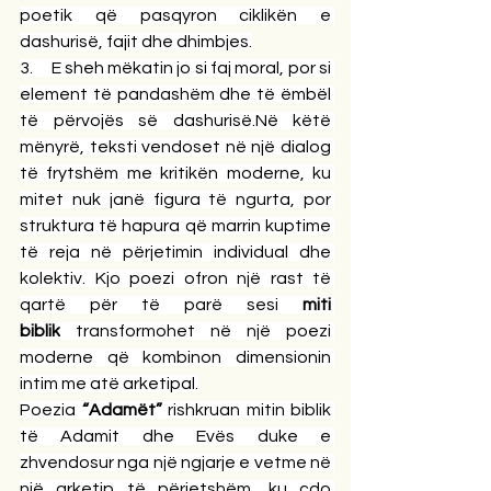
poetik që pasqyron ciklikën e 
dashurisë, fajit dhe dhimbjes.
3.     E sheh mëkatin jo si faj moral, por si 
element të pandashëm dhe të ëmbël 
të përvojës së dashurisë.Në këtë 
mënyrë, teksti vendoset në një dialog 
të frytshëm me kritikën moderne, ku 
mitet nuk janë figura të ngurta, por 
struktura të hapura që marrin kuptime 
të reja në përjetimin individual dhe 
kolektiv. Kjo poezi ofron një rast të 
qartë për të parë sesi 
miti 
biblik
 transformohet në një poezi 
moderne që kombinon dimensionin 
intim me atë arketipal.
Poezia 
“Adamët”
 rishkruan mitin biblik 
të Adamit dhe Evës duke e 
zhvendosur nga një ngjarje e vetme në 
një arketip të përjetshëm, ku çdo 