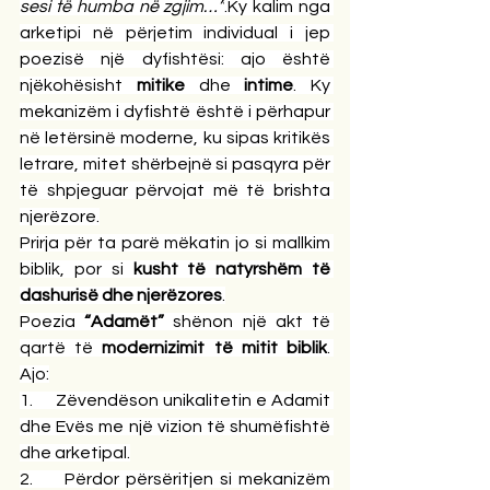
sesi të humba në zgjim…”
.Ky kalim nga 
arketipi në përjetim individual i jep 
poezisë një dyfishtësi: ajo është 
njëkohësisht 
mitike
 dhe 
intime
. Ky 
mekanizëm i dyfishtë është i përhapur 
në letërsinë moderne, ku sipas kritikës 
letrare, mitet shërbejnë si pasqyra për 
të shpjeguar përvojat më të brishta 
njerëzore.
Prirja për ta parë mëkatin jo si mallkim 
biblik, por si 
kusht të natyrshëm të 
dashurisë dhe njerëzores
.
Poezia 
“Adamët”
 shënon një akt të 
qartë të 
modernizimit të mitit biblik
. 
Ajo:
1.     Zëvendëson unikalitetin e Adamit 
dhe Evës me një vizion të shumëfishtë 
dhe arketipal.
2.     Përdor përsëritjen si mekanizëm 