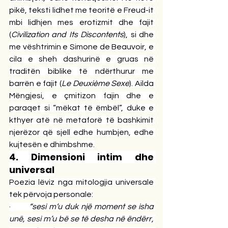
pikë, teksti lidhet me teoritë e Freud-it 
mbi lidhjen mes erotizmit dhe fajit 
(
Civilization and Its Discontents
), si dhe 
me vështrimin e Simone de Beauvoir, e 
cila e sheh dashurinë e gruas në 
traditën biblike të ndërthurur me 
barrën e fajit (
Le Deuxième Sexe
). Ailda 
Mëngjesi, e çmitizon fajin dhe e 
paraqet si “mëkat të ëmbël”, duke e 
kthyer atë në metaforë të bashkimit 
njerëzor që sjell edhe humbjen, edhe 
kujtesën e dhimbshme.
4. Dimensioni intim dhe 
universal
Poezia lëviz nga mitologjia universale 
tek përvoja personale:
·       
“sesi m’u duk një moment se isha 
unë, sesi m’u bë se të desha në ëndërr, 