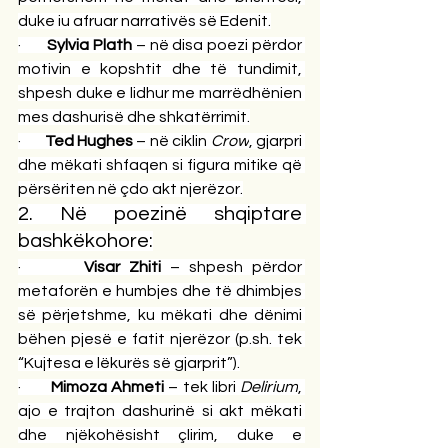
duke iu afruar narrativës së Edenit.
·       
Sylvia Plath
 – në disa poezi përdor 
motivin e kopshtit dhe të tundimit, 
shpesh duke e lidhur me marrëdhënien 
mes dashurisë dhe shkatërrimit.
·       
Ted Hughes
 – në ciklin 
Crow
, gjarpri 
dhe mëkati shfaqen si figura mitike që 
përsëriten në çdo akt njerëzor.
2. Në poezinë shqiptare 
bashkëkohore:
·       
Visar Zhiti
 – shpesh përdor 
metaforën e humbjes dhe të dhimbjes 
së përjetshme, ku mëkati dhe dënimi 
bëhen pjesë e fatit njerëzor (
p.sh
. tek 
“Kujtesa e lëkurës së gjarprit”).
·       
Mimoza Ahmeti
 – tek libri 
Delirium
, 
ajo e trajton dashurinë si akt mëkati 
dhe njëkohësisht çlirim, duke e 