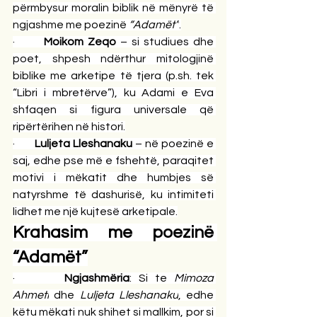
përmbysur moralin biblik në mënyrë të 
ngjashme me poezinë 
“Adamët”
.
·       
Moikom Zeqo
 – si studiues dhe 
poet, shpesh ndërthur mitologjinë 
biblike me arketipe të tjera (
p.sh
. tek 
“Libri i mbretërve”), ku Adami e Eva 
shfaqen si figura universale që 
ripërtërihen në histori.
·       
Luljeta Lleshanaku
 – në poezinë e 
saj, edhe pse më e fshehtë, paraqitet 
motivi i mëkatit dhe humbjes së 
natyrshme të dashurisë, ku intimiteti 
lidhet me një kujtesë arketipale.
Krahasim me poezinë 
“Adamët”
·       
Ngjashmëria
: Si te 
Mimoza 
Ahmeti
 dhe 
Luljeta Lleshanaku
, edhe 
këtu mëkati nuk shihet si mallkim, por si 