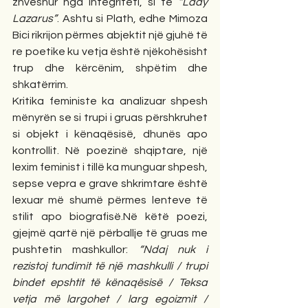
zhveshur nga integriteti, si te 
“Lady 
Lazarus”
. Ashtu si Plath, edhe Mimoza 
Bici rikrijon përmes abjektit një gjuhë të 
re poetike ku vetja është njëkohësisht 
trup dhe kërcënim, shpëtim dhe 
shkatërrim.
Kritika feministe ka analizuar shpesh 
mënyrën se si trupi i gruas përshkruhet 
si objekt i kënaqësisë, dhunës apo 
kontrollit. Në poezinë shqiptare, një 
lexim feminist i tillë ka munguar shpesh, 
sepse vepra e grave shkrimtare është 
lexuar më shumë përmes lenteve të 
stilit apo biografisë.Në këtë poezi, 
gjejmë qartë një përballje të gruas me 
pushtetin mashkullor: 
“Ndaj nuk i 
rezistoj tundimit të një mashkulli / trupi 
bindet epshtit të kënaqësisë / Teksa 
vetja më largohet / larg egoizmit / 