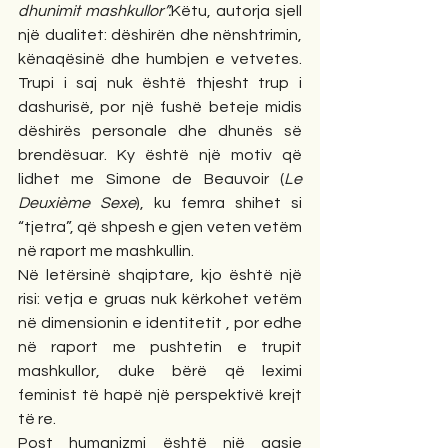
dhunimit mashkullor”.
Këtu, autorja sjell 
një dualitet: dëshirën dhe nënshtrimin, 
kënaqësinë dhe humbjen e vetvetes. 
Trupi i saj nuk është thjesht trup i 
dashurisë, por një fushë beteje midis 
dëshirës personale dhe dhunës së 
brendësuar. Ky është një motiv që 
lidhet me Simone de Beauvoir (
Le 
Deuxième Sexe
), ku femra shihet si 
“tjetra”, që shpesh e gjen veten vetëm 
në raport me mashkullin.
Në letërsinë shqiptare, kjo është një 
risi: vetja e gruas nuk kërkohet vetëm 
në dimensionin e identitetit , por edhe 
në raport me pushtetin e trupit 
mashkullor, duke bërë që leximi 
feminist të hapë një perspektivë krejt 
të re.
Post humanizmi është një qasje 