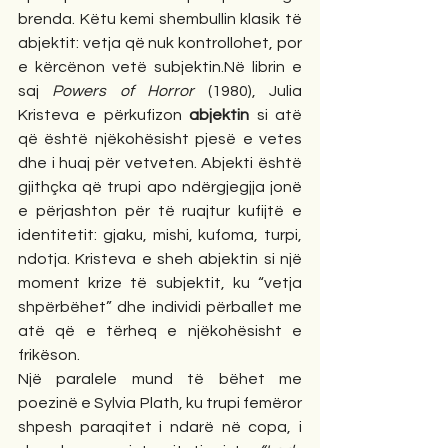
brenda. Këtu kemi shembullin klasik të 
abjektit: vetja që nuk kontrollohet, por 
e kërcënon vetë subjektin.Në librin e 
saj 
Powers of Horror
 (1980), Julia 
Kristeva e përkufizon 
abjektin
 si atë 
që është njëkohësisht pjesë e vetes 
dhe i huaj për vetveten. Abjekti është 
gjithçka që trupi apo ndërgjegjja jonë 
e përjashton për të ruajtur kufijtë e 
identitetit: gjaku, mishi, kufoma, turpi, 
ndotja. Kristeva e sheh abjektin si një 
moment krize të subjektit, ku “vetja 
shpërbëhet” dhe individi përballet me 
atë që e tërheq e njëkohësisht e 
frikëson.
Një paralele mund të bëhet me 
poezinë e Sylvia Plath, ku trupi femëror 
shpesh paraqitet i ndarë në copa, i 