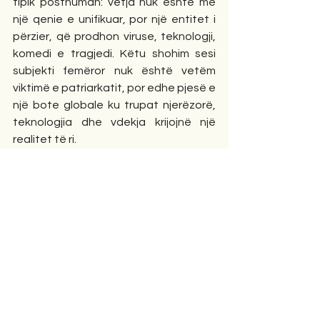
tipik posthuman: vetja nuk është më 
një qenie e unifikuar, por një entitet i 
përzier, që prodhon viruse, teknologji, 
komedi e tragjedi. Këtu shohim sesi 
subjekti femëror nuk është vetëm 
viktimë e patriarkatit, por edhe pjesë e 
një bote globale ku trupat njerëzorë, 
teknologjia dhe vdekja krijojnë një 
realitet të ri.
Në letërsinë shqiptare, përdorimi i post 
humanizmit është i rrallë. Poezia 
“Kërkoj vetveten” sjell një fragmentim 
të subjektit që lidhet jo vetëm me 
marrëdhëniet gjinore, por edhe me 
dimensionin global – armët kimike, 
viruset, teknologjia. Kjo e bën këtë 
tekst të lexueshëm si një poezi që 
kalon kufijtë e nacionales dhe bëhet 
pjesë e diskursit botëror për 