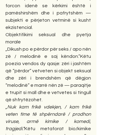
forcon idenë se kërkimi është i 
pamëshirshëm dhe i pafrytshëm — 
subjekti e përjeton vetminë si kusht 
ekzistencial.
Objektifikimi seksual dhe pyetja 
morale
„Dikush po e përdor për seks / apo nën 
zë / melodinë e saj këndon.”Këtu 
poezia vendos dy qasje: zëri i jashtëm 
që “përdor” vetveten si objekt seksual 
dhe zëri i brendshëm që dëgjon 
“melodinë” e marrë nën zë — paraqitje 
e trupit si mall dhe e vetvetes si tingull 
që shfrytëzohet.
„Nuk kam frikë vdekjen, / kam frikë 
veten time të shpërndarë / prodhon 
viruse, armë kimike / komedi, 
tragjedi.”
Këtu metaforat bio/kimike 