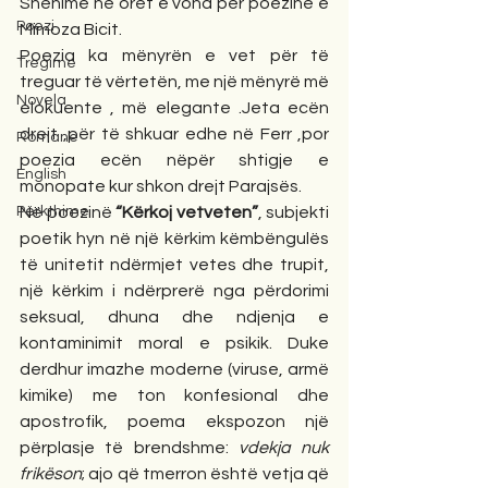
Shënime në orët e vona për poezinë e 
Poezi
Mimoza Bicit.
Poezia ka mënyrën e vet për të 
Tregime
treguar të vërtetën, me një mënyrë më 
Novela
elokuente , më elegante .Jeta ecën 
drejt ,për të shkuar edhe në Ferr ,por 
Romane
poezia ecën nëpër shtigje e 
English
monopate kur shkon drejt Parajsës.
Përkthime
Në poezinë 
“Kërkoj vetveten”
, subjekti 
poetik hyn në një kërkim këmbëngulës 
të unitetit ndërmjet vetes dhe trupit, 
një kërkim i ndërprerë nga përdorimi 
seksual, dhuna dhe ndjenja e 
kontaminimit moral e psikik. Duke 
derdhur imazhe moderne (viruse, armë 
kimike) me ton konfesional dhe 
apostrofik, poema ekspozon një 
përplasje të brendshme: 
vdekja nuk 
frikëson
; ajo që tmerron është vetja që 