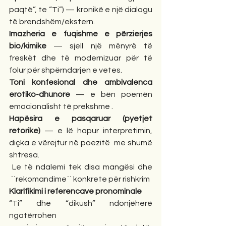
paqtë”, te “Ti”) — kronikë e një dialogu 
të brendshëm/ekstern.
Imazheria e fuqishme e përzierjes 
bio/kimike
 — sjell një mënyrë të 
freskët dhe të modernizuar për të 
folur për shpërndarjen e vetes.
Toni konfesional dhe ambivalenca 
erotiko-dhunore
 — e bën poemën 
emocionalisht të prekshme .
Hapësira e pasqaruar (pyetjet 
retorike)
 — e lë hapur interpretimin, 
diçka e vërejtur në poezitë  me shumë 
shtresa.
 Le të ndalemi tek disa mangësi dhe 
 ``rekomandime`` konkrete për rishkrim
Klarifikimi i referencave pronominale
“Ti” dhe “dikush” ndonjëherë 
ngatërrohen