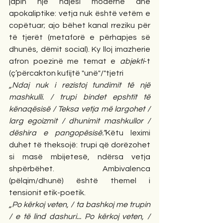
japin një ndjesi moderne dhe 
apokaliptike: vetja nuk është vetëm e 
copëtuar; ajo bëhet kanal rreziku për 
të tjerët (metaforë e përhapjes së 
dhunës, dëmit social). Ky lloj imazherie 
afron poezinë me temat e 
abjekti
-t 
(ç’përcakton kufijtë "unë"/"tjetri
„Ndaj nuk i rezistoj tundimit të një 
mashkulli. / trupi bindet epshtit të 
kënaqësisë / Teksa vetja më largohet / 
larg egoizmit / dhunimit mashkullor / 
dëshira e pangopësisë.”
Këtu leximi 
duhet të theksojë: trupi që dorëzohet 
si masë mbijetesë, ndërsa vetja 
shpërbëhet. Ambivalenca 
(pëlqim/dhunë) është themel i 
tensionit etik-poetik.
„Po kërkoj veten, / ta bashkoj me trupin 
/ e të lind dashuri... Po kërkoj veten, / 