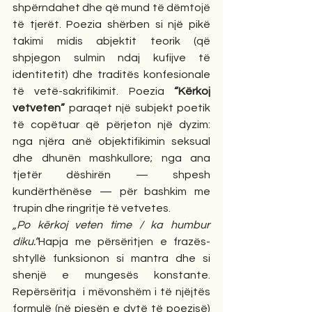
shpërndahet dhe që mund të dëmtojë 
të tjerët. Poezia shërben si një pikë 
takimi midis abjektit teorik (që 
shpjegon sulmin ndaj kufijve të 
identitetit) dhe traditës konfesionale 
të vetë-sakrifikimit. Poezia 
“Kërkoj 
vetveten”
 paraqet një subjekt poetik 
të copëtuar që përjeton një dyzim: 
nga njëra anë objektifikimin seksual 
dhe dhunën mashkullore; nga ana 
tjetër dëshirën — shpesh 
kundërthënëse — për bashkim me 
trupin dhe ringritje të vetvetes.
„Po kërkoj veten time / ka humbur 
diku.”
Hapja me përsëritjen e frazës-
shtyllë funksionon si mantra dhe si 
shenjë e mungesës konstante. 
Repërsëritja  i mëvonshëm i të njëjtës 
formulë (në pjesën e dytë të poezisë) 