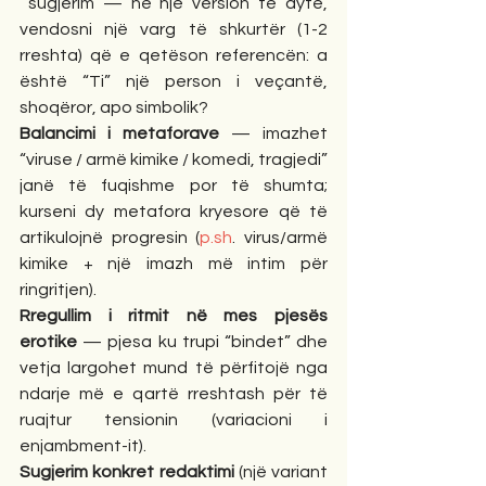
 sugjerim — në një version të dytë, 
vendosni një varg të shkurtër (1-2 
rreshta) që e qetëson referencën: a 
është “Ti” një person i veçantë, 
shoqëror, apo simbolik?
Balancimi i metaforave
 — imazhet 
“viruse / armë kimike / komedi, tragjedi” 
janë të fuqishme por të shumta; 
kurseni dy metafora kryesore që të 
artikulojnë progresin (
p.sh
. virus/armë 
kimike + një imazh më intim për 
ringritjen).
Rregullim i ritmit në mes pjesës 
erotike
 — pjesa ku trupi “bindet” dhe 
vetja largohet mund të përfitojë nga 
ndarje më e qartë rreshtash për të 
ruajtur tensionin (variacioni i 
enjambment-it).
Sugjerim konkret redaktimi
 (një variant 