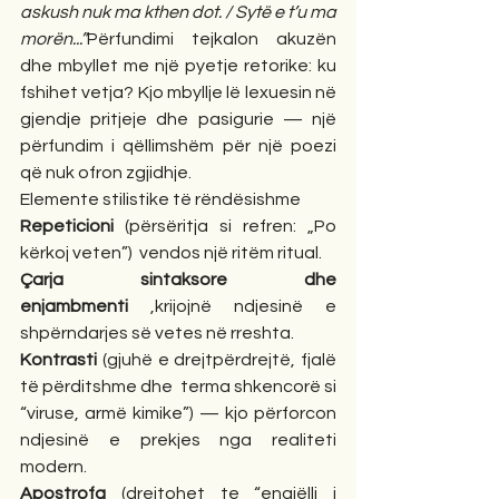
askush nuk ma kthen dot. / Sytë e t’u ma 
morën...”
Përfundimi tejkalon akuzën 
dhe mbyllet me një pyetje retorike: ku 
fshihet vetja? Kjo mbyllje lë lexuesin në 
gjendje pritjeje dhe pasigurie — një 
përfundim i qëllimshëm për një poezi 
që nuk ofron zgjidhje.
Elemente stilistike të rëndësishme
Repeticioni
 (përsëritja si refren: „Po 
kërkoj veten”)  vendos një ritëm ritual.
Çarja sintaksore dhe 
enjambmenti
 ,krijojnë ndjesinë e 
shpërndarjes së vetes në rreshta.
Kontrasti 
(gjuhë e drejtpërdrejtë, fjalë 
të përditshme dhe  terma shkencorë si 
“viruse, armë kimike”) — kjo përforcon 
ndjesinë e prekjes nga realiteti 
modern.
Apostrofa
 (drejtohet te “engjëlli i 