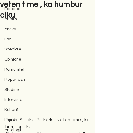
veten time , ka humbur
Editorial
diku
Analiza
Arkiva
Ese
Speciale
Opinione
Komunitet
Reportazh
Studime
Intervista
Kulturë
Teuta Sadiku: Po kërkoj veten time , ka 
Lajme
humbur diku
Antologji