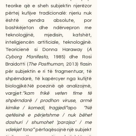
teorike që e sheh subjektin njerëzor 
përtej kufijve tradicionalë: njeriu nuk 
është qendra absolute, por 
bashkëjeton dhe ndërvepron me 
teknologjinë, mjedisin, kafshët, 
inteligjencën artificiale, teknologjinë. 
Teoricienë si Donna Haraway (
A 
Cyborg Manifesto
, 1985) dhe Rosi 
Braidotti (
The Posthuman
, 2013) flasin 
për subjektin e ri të fragmentuar, të 
shpërndarë, të kapërcyer nga kufijtë 
biologjikë.Në poezinë që analizojmë, 
vargjet:
“kam frikë veten time të 
shpërndarë / prodhon viruse, armë 
kimike / komedi, tragjedi”
apo  
“Në 
qetësinë e përjetshme / nuk bëhet 
dashuri / shumohet ‘parajsa’ / me 
vdekjet tona” 
përfaqësojnë një subjekt 