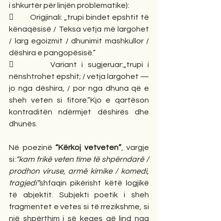
i shkurtër për linjën problematike):
        Origjinali: „trupi bindet epshtit të 
kënaqësisë / Teksa vetja më largohet 
/ larg egoizmit / dhunimit mashkullor / 
dëshira e pangopësisë.”
        Variant i sugjeruar:„trupi i 
nënshtrohet epshit; / vetja largohet — 
jo nga dëshira, / por nga dhuna që e 
sheh veten si fitore.”Kjo e qartëson 
kontraditën ndërmjet dëshirës dhe 
dhunës.
Në poezinë 
“Kërkoj vetveten”
, vargje 
si:
“kam frikë veten time të shpërndarë / 
prodhon viruse, armë kimike / komedi, 
tragjedi”
shfaqin pikërisht këtë logjikë 
të abjektit. Subjekti poetik i sheh 
fragmentet e vetes si të rrezikshme, si 
një shpërthim i së keqes që lind nga 