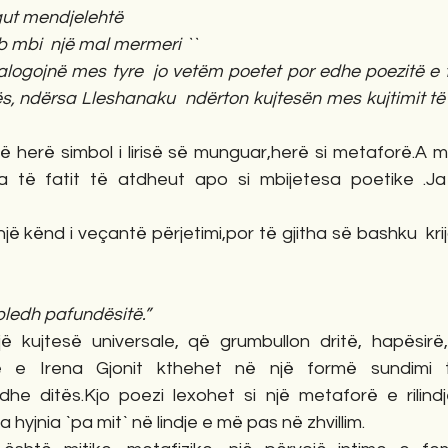
ogut mendjelehtë
b mbi  një mal mermeri ``
alogojnë mes tyre  jo vetëm poetet por edhe poezitë e t
s, ndërsa Lleshanaku  ndërton kujtesën mes kujtimit të
ë herë simbol i lirisë së munguar,herë si metaforë.A m
a të fatit të atdheut apo si mbijetesa poetike .Ja
jë kënd i veçantë përjetimi,por të gjitha së bashku  kri
bledh pafundësitë.”
ë kujtesë universale, që grumbullon dritë, hapësirë,
ike e Irena Gjonit kthehet në një formë sundimi
dhe ditës.Kjo poezi lexohet si një metaforë e rilindje
hyjnia `pa mit` në lindje e më pas në zhvillim.