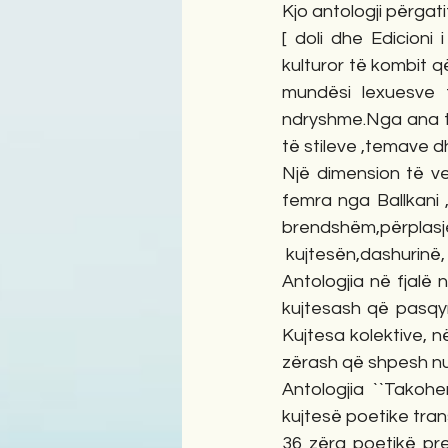
Kjo antologji përgati
[ doli dhe Edicioni 
kulturor të kombit q
mundësi lexuesve t
ndryshme.Nga ana tje
të stileve ,temave d
Një dimension të ve
femra nga Ballkani 
brendshëm,përplasje
 kujtesën,dashurinë, 
Antologjia në fjalë 
kujtesash që pasqyr
Kujtesa kolektive, 
zërash që shpesh nu
Antologjia ``Takohe
kujtesë poetike trans
36 zëra poetikë prej