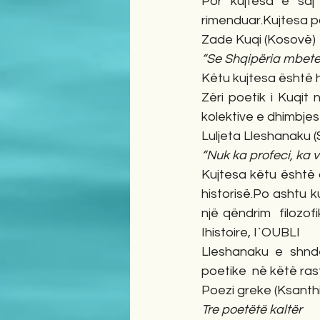
Por kujtesa e saj 
rimenduar.Kujtesa po
Zade Kuqi (Kosovë)
“Se Shqipëria mbetet
Këtu kujtesa është hi
Zëri poetik i Kuqit
kolektive e dhimbjes 
Luljeta Lleshanaku (
“Nuk ka profeci, ka
Kujtesa këtu është c
historisë.Po ashtu k
një qëndrim  filozof
Ihistoire, I`OUBLI
Lleshanaku e shndë
poetike  në këtë rast
Poezi greke (Ksanthi
Tre poetëtë kaltër