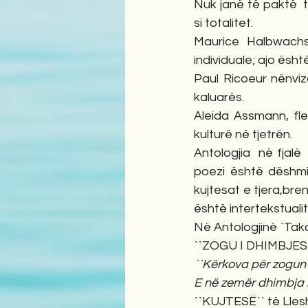
Nuk janë të paktë  t
si totalitet.
Maurice Halbwachs
individuale; ajo ësht
Paul Ricoeur nënvizon
kaluarës.
Aleida Assmann, fle
kulturë në tjetrën.
Antologjia  në fjalë
poezi është dëshmi 
kujtesat e tjera,bre
është intertekstuali
Në Antologjinë `Tak
``ZOGU I DHIMBJES`
``Kërkova për zogun 
E në zemër dhimbja m
``KUJTESË`` të Lle