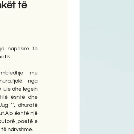
kët të
ime
jë hapësirë të 
etik.
rmbledhje  me 
ura,fjalë  nga 
lule dhe legein 
illë është dhe 
ug ``, dhuratë 
t.Ajo është një 
autorë ,poetë e 
e të ndryshme.