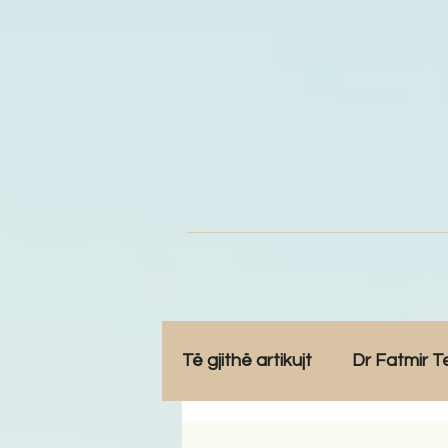
Të gjithë artikujt
Dr Fatmir T
Opinione
Komunitet