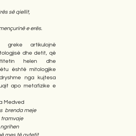
ës së qiellit,
 mençurinë e erës.
 greke artikulojnë 
ologjisë dhe detit, që 
itetin helen dhe 
këtu është mitologjike 
dryshme nga kujtesa 
uqit apo metafizike e 
ina Medved
des  brenda meje
 tramvaje
 ngrihen
në mes të qytetit.