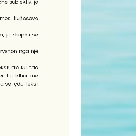
e subjektiv, jo 
mes kujtesave 
jo rikrijim i së 
ryshon nga një 
ekstuale ku çdo 
 t’u lidhur me 
a se  çdo tekst 