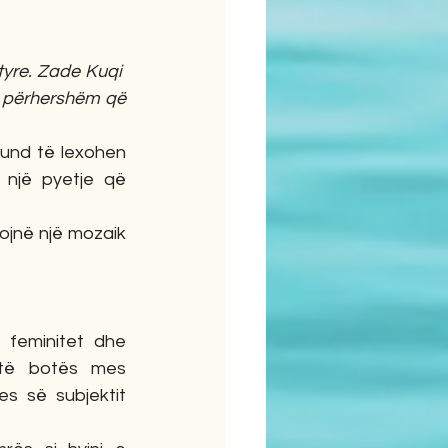
yre. Zade Kuqi  
 përhershëm që 
und të lexohen 
 një pyetje që 
jojnë një mozaik 
 feminitet dhe 
 të botës mes 
s së subjektit 