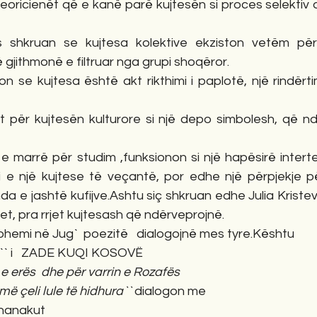
eoricienët që e kanë parë kujtesën si proces selektiv dh
 shkruan se kujtesa kolektive ekziston vetëm për
ë gjithmonë e filtruar nga grupi shoqëror.
 se kujtesa është akt rikthimi i paplotë, një rindërtim, 
t për kujtesën kulturore si një depo simbolesh, që nd
  e marrë për studim ,funksionon si një hapësirë intert
e një kujtese të veçantë, por edhe një përpjekje për
nda e jashtë kufijve.Ashtu siç shkruan edhe Julia Kristev
tet, pra rrjet kujtesash që ndërveprojnë.
ohemi në Jug`  poezitë   dialogojnë mes tyre.Kështu
` i   ZADE KUQI KOSOVË
e erës  dhe për varrin e Rozafës
ë çeli lule të hidhura``
 dialogon me
shanakut