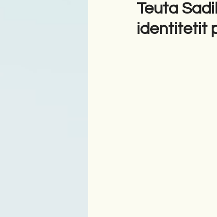
Teuta Sadi
identitetit 
Antologji
Poezi
Tre