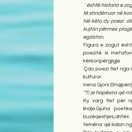
``është historia e z
të shndërruar në kor
Në këto dy poezi  di
kujton përmes plagë
egziston.
Figura e zogut ësht
poezitë si metafor
kërkonpërgjigje
.Çdo poezi flet nga n
kulturor.
Irena Gjoni (Shqipëri)
“Ti je hapësira që m
Ky varg flet për nj
lindje.Gjuha poet
buzëqeshjes,dritës 
femëror që kalon nga 