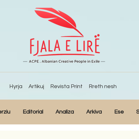
Hyrja
Artikuj
Revista Print
Rreth nesh
erziu
Editorial
Analiza
Arkiva
Ese
S
Reportazh
Studime
Intervista
Kulturë