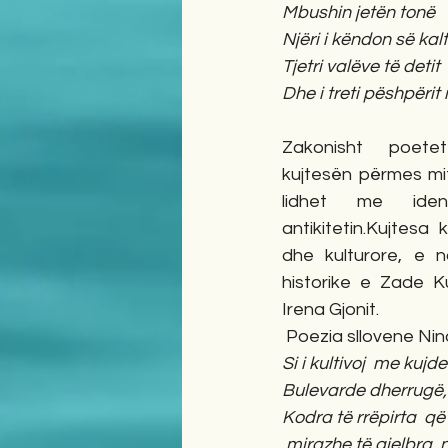
Mbushin jetën tonë
Njëri i këndon së kaltr
Tjetri valëve të detit
Dhe i treti pëshpërit
Zakonisht poetet
kujtesën përmes mit
lidhet me ident
antikitetin.Kujtesa 
dhe kulturore, e n
historike e Zade K
Irena Gjonit.
 Poezia sllovene N
Si i kultivoj  me kuj
Bulevarde dherrugë,
Kodra të rrëpirta  që
 mirazhe të gjelbra  