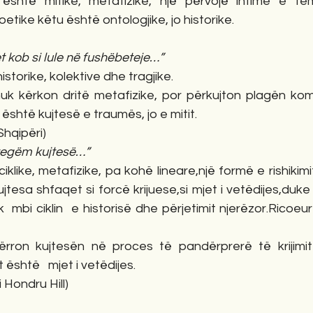
është mitike, metafizike, një përvojë intime e fem
etike këtu është ontologjike, jo historike.
 kob si lule në fushëbeteje…”
storike, kolektive dhe tragjike.
 nuk kërkon dritë metafizike, por përkujton plagën kom
është kujtesë e traumës, jo e mitit.
Shqipëri)
 vegëm kujtesë…”
iklike, metafizike, pa kohë lineare,një formë e rishikimi
ujtesa shfaqet si forcë krijuese,si mjet i vetëdijes,duke
ik  mbi ciklin  e historisë dhe përjetimit njerëzor.Ricoe
rron kujtesën në proces të pandërprerë të krijimit 
 është   mjet i vetëdijes.
 Hondru Hill)