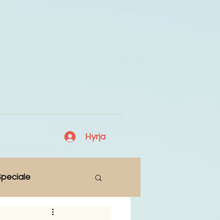
Hyrja
peciale
Lajme