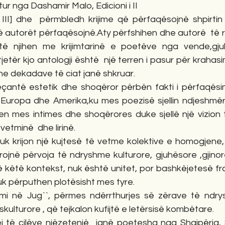
tur nga Dashamir Malo, Edicioni i II
i III] dhe  përmbledh krijime që përfaqësojnë shpirtin 
ë autorët përfaqësojnë.Aty përfshihen dhe autorë  të ri
ë njihen me krijimtarinë e poetëve nga vende,gjuh
tër kjo antologji është  një terren i pasur për krahasi
he dekadave të ciat janë shkruar.
çantë estetik dhe shoqëror përbën fakti i përfaqësim
,Europa dhe Amerika,ku mes poezisë sjellin ndjeshmërin
n mes intimes dhe shoqërores duke sjellë një vizion të
vetminë  dhe lirinë.
nuk krijon një kujtesë të vetme kolektive e homogjene,
ojnë përvoja të ndryshme kulturore, gjuhësore ,gjinore
në këtë kontekst, nuk është unitet, por bashkëjetesë f
k përputhen plotësisht mes tyre.
mi në Jug``, përmes ndërrthurjes së zërave të ndrysh
kulturore , që tejkalon kufijtë e letërsisë kombëtare.
 të cilëve njëzetenjë  janë poetesha nga Shqipëria, Sll