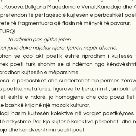
ia , Kosova,Bullgaria Maqedonia e Veriut,Kanadaja dhe 
 pretendon të përfaqësojë kujtesën e përbashkët poetik
tete të fragmentuara që flasin në mënyrë të pavarur.
 TURQI
      të ndjekin pas gjithë jetën
macet janë duke ndjekur njera-tjetrën nëpër dhomë.
ohon se çdo akt poetik është riprodhim i kujtesës
tek poeti turk shohim se ai ndërton nga këndvështrimi 
 riprodhon kujtesën e mëparshme.
tesa  e përbashkët dhe si ndërtohet ajo përmes zërave
 poetike,metaforës, figurave të tjera, ritmit , simbolit et
ët është e ndarë, jo homogjene dhe çdo poezi flet 
e bashkë krijojnë një mozaik kulturor.
logji hasim kujtesën kolektive në vargjet poetikë,mes 
 të ndryshme Por kjo kujtesë kolektive përbëhet  dhe n
ja dhe këndvështrimi i secilit poet.