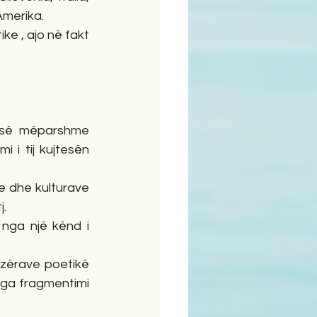
Amerika.
e , ajo në fakt 
 së mëparshme 
i tij kujtesën 
 dhe kulturave 
j.
nga një kënd i 
zërave poetikë 
ga fragmentimi 