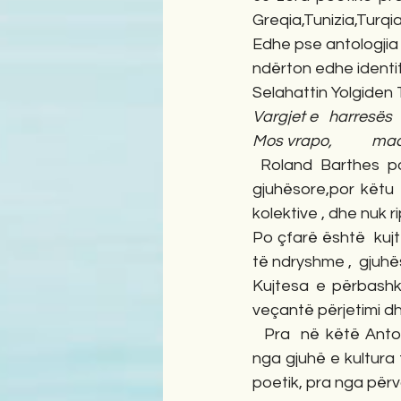
Greqia,Tunizia,Turq
Edhe pse antologjia
ndërton edhe identi
Selahattin Yolgiden
Vargjet e   harresës   
Mos vrapo,           
 Roland Barthes p
gjuhësore,por këtu 
kolektive , dhe nuk
Po çfarë është  kuj
të ndryshme ,  gjuhës
Kujtesa e përbashk
veçantë përjetimi dh
  Pra  në këtë Anto
nga gjuhë e kultura
poetik, pra nga përvo