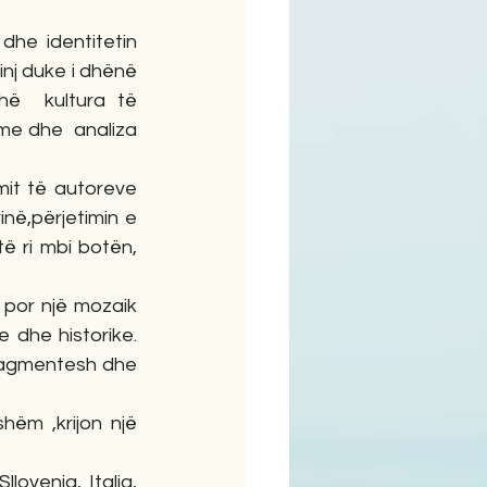
dhe identitetin 
nj duke i dhënë 
ë  kultura të 
me dhe  analiza 
it të autoreve 
ë,përjetimin e 
 ri mbi botën, 
 por një mozaik 
 dhe historike. 
ragmentesh dhe 
ëm ,krijon një 
ovenia, Italia, 