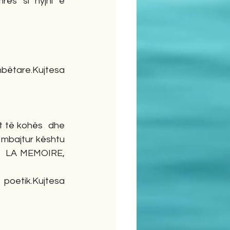
rës si hyjni e 
bëtare.Kujtesa 
t të kohës  dhe 
 mbajtur kështu 
ur  LA MEMOIRE, 
poetik.Kujtesa 