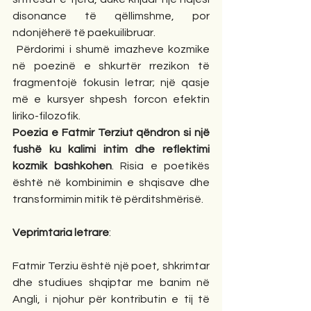
disonance të qëllimshme, por 
ndonjëherë të paekuilibruar.
 Përdorimi i shumë imazheve kozmike 
në poezinë e shkurtër rrezikon të 
fragmentojë fokusin letrar; një qasje 
më e kursyer shpesh forcon efektin 
liriko-filozofik.
Poezia e Fatmir Terziut qëndron si një 
fushë ku kalimi intim dhe reflektimi 
kozmik bashkohen
. Risia e poetikës 
është në kombinimin e shqisave dhe 
transformimin mitik të përditshmërisë.
Veprimtaria letrare
:
Fatmir Terziu është një poet, shkrimtar 
dhe studiues shqiptar me banim në 
Angli, i njohur për kontributin e tij të 