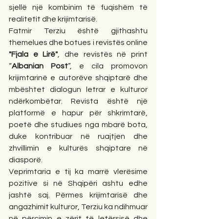
sjellë një kombinim të fuqishëm të 
realitetit dhe krijimtarisë.
Fatmir Terziu është gjithashtu 
themelues dhe botues i revistës online 
"Fjala e Lirë"
, dhe revistës në print 
“
Albanian Post
”, e cila promovon 
krijimtarinë e autorëve shqiptarë dhe 
mbështet dialogun letrar e kulturor 
ndërkombëtar. Revista është një 
platformë e hapur për shkrimtarë, 
poetë dhe studiues nga mbarë bota, 
duke kontribuar në ruajtjen dhe 
zhvillimin e kulturës shqiptare në 
diasporë.
Veprimtaria e tij ka marrë vlerësime 
pozitive si në Shqipëri ashtu edhe 
jashtë saj. Përmes krijimtarisë dhe 
angazhimit kulturor, Terziu ka ndihmuar 
në përçimin e zërit të letërsisë dhe 