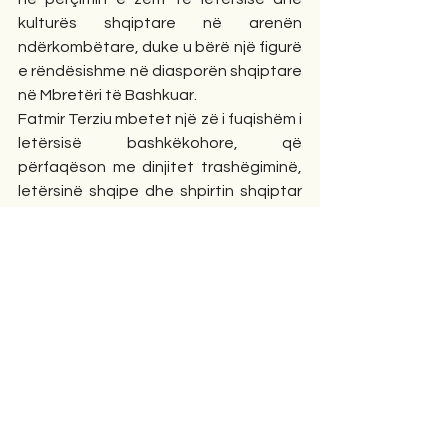
kulturës shqiptare në arenën 
ndërkombëtare, duke u bërë një figurë 
e rëndësishme në diasporën shqiptare 
në Mbretëri të Bashkuar.
Fatmir Terziu mbetet një zë i fuqishëm i 
letërsisë bashkëkohore, që 
përfaqëson me dinjitet trashëgiminë, 
letërsinë shqipe dhe shpirtin shqiptar 
në  mjedisin letrar  global.
Bibliografia:
-Bakhtin, Mikhail. 
The Dialogic 
Imagination
. University of Texas Press, 
1981.
-Barthes, Roland. 
Image—Music—
Text
. Hill and Wang, 1977.
-Merleau-Ponty, Maurice. 