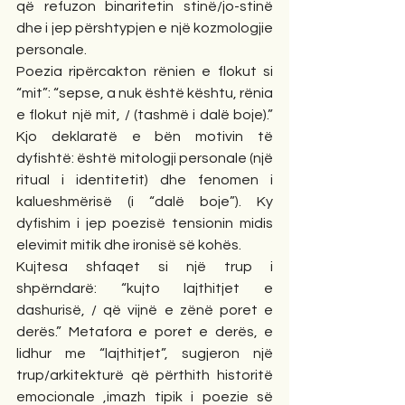
që refuzon binaritetin stinë/jo-stinë 
dhe i jep përshtypjen e një kozmologjie 
personale.
Poezia ripërcakton rënien e flokut si 
“mit”: “sepse, a nuk është kështu, rënia 
e flokut një mit, / (tashmë i dalë boje).” 
Kjo deklaratë e bën motivin të 
dyfishtë: është mitologji personale (një 
ritual i identitetit) dhe fenomen i 
kalueshmërisë (i “dalë boje”). Ky 
dyfishim i jep poezisë tensionin midis 
elevimit mitik dhe ironisë së kohës.
Kujtesa shfaqet si një trup i 
shpërndarë: “kujto lajthitjet e 
dashurisë, / që vijnë e zënë poret e 
derës.” Metafora e poret e derës, e 
lidhur me “lajthitjet”, sugjeron një 
trup/arkitekturë që përthith historitë 
emocionale ,imazh tipik i poezie së 