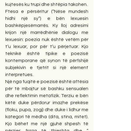
kujtesës ku trupi dhe shtëpia takohen.
Ftesa e përsëritur (“Nëse mundesh 
hidhi një sy”) e bën lexuesin 
bashkëpjesëmarrës. Ky lloj adresimi 
krijon një marrëdhënie dialogu me 
lexuesin: poezia nuk është vetëm për 
t’u lexuar, por për t’u përjetuar. Kjo 
teknikë është tipike e poezisë 
kontemporane që synon të përfshijë 
subjekivin e tjetrit si një element 
interpretues.
Një nga fuqitë e poezisë është aftësia 
për të mbajtur së bashku sensualen 
dhe reflektimin metafizik. Terziu e bën 
këtë duke përdorur imazhe prekëse 
(floku, pupa, zogj) dhe duke i lidhur me 
kategori të mëdha (dita, stina, mitet). 
Kjo bëhet me një gjuhë shpesh të 
përzier: fraza të thjeshta dhe “ 