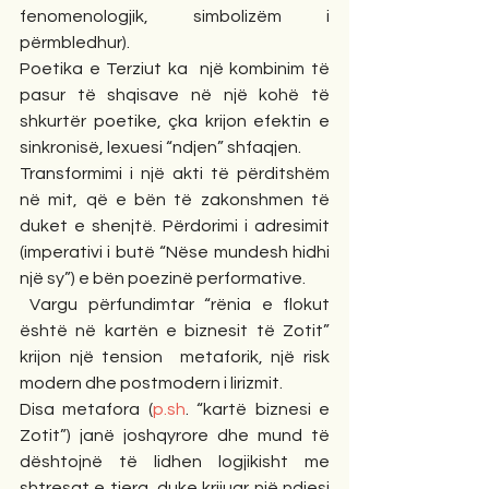
fenomenologjik, simbolizëm i 
përmbledhur).
Poetika e Terziut ka  një kombinim të 
pasur të shqisave në një kohë të 
shkurtër poetike, çka krijon efektin e 
sinkronisë, lexuesi “ndjen” shfaqjen.
Transformimi i një akti të përditshëm 
në mit, që e bën të zakonshmen të 
duket e shenjtë. Përdorimi i adresimit 
(imperativi i butë “Nëse mundesh hidhi 
një sy”) e bën poezinë performative.
 Vargu përfundimtar “rënia e flokut 
është në kartën e biznesit të Zotit” 
krijon një tension  metaforik, një risk 
modern dhe postmodern i lirizmit.
Disa metafora (
p.sh
. “kartë biznesi e 
Zotit”) janë joshqyrore dhe mund të 
dështojnë të lidhen logjikisht me 
shtresat e tjera, duke krijuar një ndjesi 