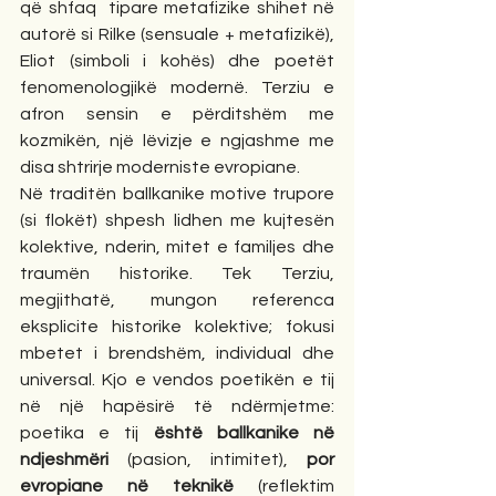
që shfaq  tipare metafizike shihet në 
autorë si Rilke (sensuale + metafizikë), 
Eliot (simboli i kohës) dhe poetët 
fenomenologjikë modernë. Terziu e 
afron sensin e përditshëm me 
kozmikën, një lëvizje e ngjashme me 
disa shtrirje moderniste evropiane.
Në traditën ballkanike motive trupore 
(si flokët) shpesh lidhen me kujtesën 
kolektive, nderin, mitet e familjes dhe 
traumën historike. Tek Terziu, 
megjithatë, mungon referenca 
eksplicite historike kolektive; fokusi 
mbetet i brendshëm, individual dhe 
universal. Kjo e vendos poetikën e tij 
në një hapësirë të ndërmjetme: 
poetika e tij 
është ballkanike në 
ndjeshmëri
 (pasion, intimitet), 
por 
evropiane në teknikë
 (reflektim 