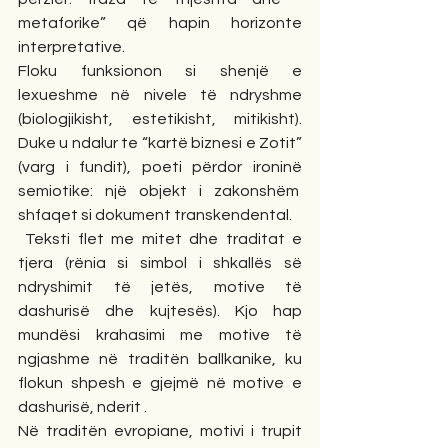
metaforike” që hapin horizonte 
interpretative.
Floku funksionon si shenjë e 
lexueshme në nivele të ndryshme 
(biologjikisht, estetikisht, mitikisht). 
Duke u ndalur te “kartë biznesi e Zotit” 
(varg i fundit), poeti përdor ironinë 
semiotike: një objekt i zakonshëm  
shfaqet si dokument transkendental.
 Teksti flet me mitet dhe traditat e 
tjera (rënia si simbol i shkallës së 
ndryshimit të jetës, motive të 
dashurisë dhe kujtesës). Kjo hap 
mundësi krahasimi me motive të 
ngjashme në traditën ballkanike, ku 
flokun shpesh e gjejmë në motive e 
dashurisë, nderit .
Në traditën evropiane, motivi i trupit 