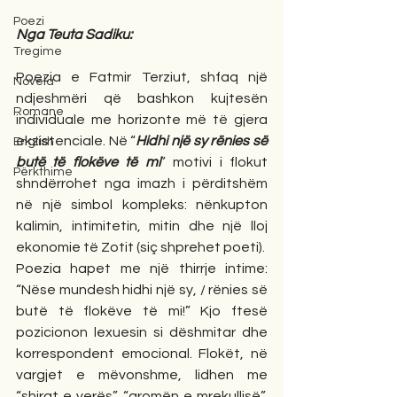
Poezi
Nga Teuta Sadiku:
Tregime
Poezia e Fatmir Terziut, shfaq një 
Novela
ndjeshmëri që bashkon kujtesën 
Romane
individuale me horizonte më të gjera 
ekzistenciale. Në “
Hidhi një sy rënies së 
English
butë të flokëve të mi
” motivi i flokut 
Përkthime
shndërrohet nga imazh i përditshëm 
në një simbol kompleks: nënkupton 
kalimin, intimitetin, mitin dhe një lloj 
ekonomie të Zotit (siç shprehet poeti).
Poezia hapet me një thirrje intime: 
“Nëse mundesh hidhi një sy, / rënies së 
butë të flokëve të mi!” Kjo ftesë 
pozicionon lexuesin si dëshmitar dhe 
korrespondent emocional. Flokët, në 
vargjet e mëvonshme, lidhen me 
“shirat e verës”, “aromën e mrekullisë”, 