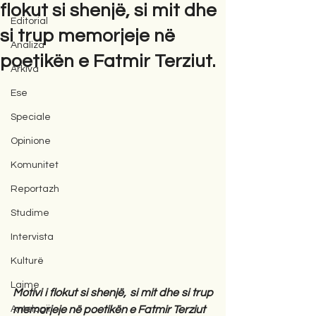
flokut si shenjë, si mit dhe
Editorial
si trup memorjeje në
Analiza
poetikën e Fatmir Terziut.
Arkiva
Ese
Speciale
Opinione
Komunitet
Reportazh
Studime
Intervista
Kulturë
Lajme
Motivi i flokut si shenjë, si mit dhe si trup 
Antologji
memorjeje në poetikën e Fatmir Terziut