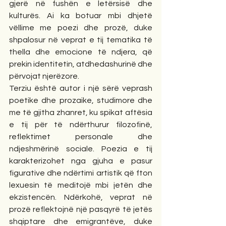
gjerë në fushën e letërsisë dhe 
kulturës. Ai ka botuar mbi dhjetë 
vëllime me poezi dhe prozë, duke 
shpalosur në veprat e tij tematika të 
thella dhe emocione të ndjera, që 
prekin identitetin, atdhedashurinë dhe 
përvojat njerëzore.
Terziu është autor i një sërë veprash 
poetike dhe prozaike, studimore dhe 
me të gjitha zhanret, ku spikat aftësia 
e tij për të ndërthurur filozofinë, 
reflektimet personale dhe 
ndjeshmërinë sociale. Poezia e tij 
karakterizohet nga gjuha e pasur 
figurative dhe ndërtimi artistik që fton 
lexuesin të meditojë mbi jetën dhe 
ekzistencën. Ndërkohë, veprat në 
prozë reflektojnë një pasqyrë të jetës 
shqiptare dhe emigrantëve, duke 