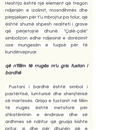
Heshtja është një element që tregon 
ndjenjën e izolimit, mosndihmës dhe 
përpjekjen për t’u mbrojtur pa folur, që 
është shumë shpesh realiteti i grave 
që përjetojnë dhunë. "Çalë-çalë" 
simbolizon edhe ndjesinë e dorëzimit 
ose mungesën e fuqisë për të 
kundërvepruar.
që n’fillim të rrugës m’u gris fustan i 
bardhë
 Fustani i bardhë është simbol i 
pastërtisë, lumturisë dhe shenjtërisë 
së martesës. Grisja e fustanit në fillim 
të rrugës është metaforë për 
shkatërrimin e ëndrrave dhe së 
ardhmes së ndritur që gruaja kishte 
pritur, si dhe për dhunën që e 