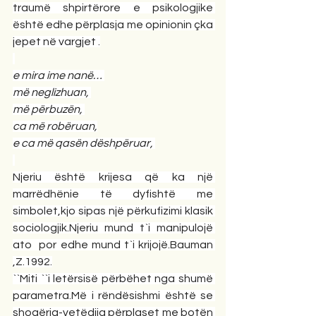
traumë shpirtërore e psikologjike 
është edhe përplasja me opinionin çka 
jepet në vargjet .
e mira ime nanë… 
më neglizhuan, 
më përbuzën, 
ca më robëruan,
e ca më qasën dëshpëruar, 
Njeriu është krijesa që ka një 
marrëdhënie të dyfishtë me 
simbolet,kjo sipas një përkufizimi klasik 
sociologjik.Njeriu mund t`i manipulojë 
ato  por edhe mund t`i krijojë.Bauman 
,Z.1992.
``Miti ``i letërsisë përbëhet nga shumë 
parametra.Më i rëndësishmi është se 
shoqëria-vetëdija përplaset me botën 