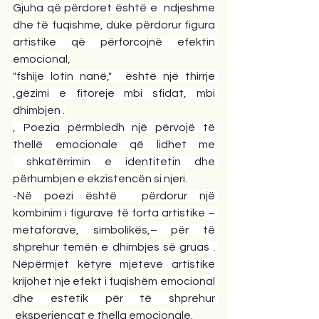
Gjuha që përdoret është e  ndjeshme 
dhe të fuqishme, duke përdorur figura 
artistike që përforcojnë efektin 
emocional,
"fshije lotin nanë,"  është një thirrje 
,gëzimi e fitoreje mbi sfidat, mbi 
dhimbjen .
, Poezia përmbledh një përvojë të 
thellë emocionale që lidhet me 
 shkatërrimin e identitetin dhe 
përhumbjen e ekzistencën si njeri.
-Në poezi është  përdorur një 
kombinim i figurave të forta artistike – 
metaforave, simbolikës,– për të 
shprehur temën e dhimbjes së gruas . 
Nëpërmjet këtyre mjeteve artistike 
krijohet një efekt i fuqishëm emocional 
dhe estetik për të shprehur 
 eksperiencat e thella emocionale.