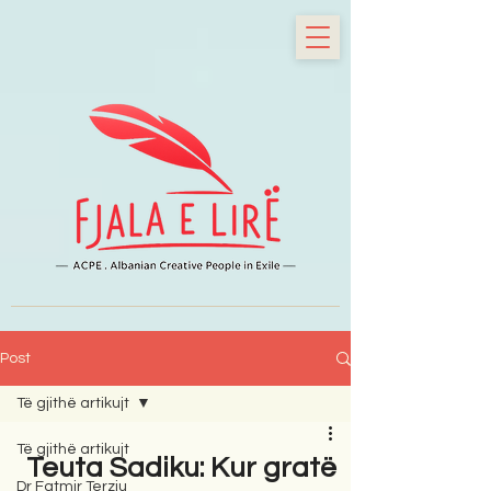
Post
Të gjithë artikujt
Të gjithë artikujt
Teuta Sadiku: Kur gratë
Dr Fatmir Terziu