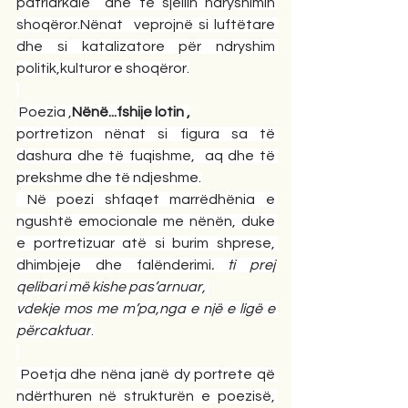
patriarkale  dhe të sjellin ndryshimin 
shoqëror.Nënat  veprojnë si luftëtare 
dhe si katalizatore për ndryshim 
politik,kulturor e shoqëror.
Poezia ,
Nënë...fshije lotin ,
portretizon nënat si figura sa të 
dashura dhe të fuqishme,  aq dhe të 
prekshme dhe të ndjeshme.
 Në poezi shfaqet marrëdhënia e 
ngushtë emocionale me nënën, duke 
e portretizuar atë si burim shprese, 
dhimbjeje dhe falënderimi
. ti prej 
qelibari më kishe pas’arnuar, 
vdekje mos me m’pa,nga e një e ligë e 
përcaktuar
.
 Poetja dhe nëna janë dy portrete që 
ndërthuren në strukturën e poezisë, 