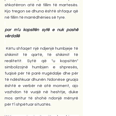
shkatërron atë në fillim të martesës. 
Kjo tregon se dhuna është shfaqur që 
në fillim të marrëdhënies së tyre.
por m’u kopsitën sytë e nuk pashë 
vërdallë
 Këtu shfaqet një ndjenjë humbjeje të 
shikimit të qartë, të shikimit të 
realitetit. Sytë që "u kopsitën" 
simbolizojnë humbjen e shpresës, 
fuqisë për të parë rrugëdalje dhe për 
të ndëshkuar dhunën. Ndonëse gruaja 
është e verbër në atë moment, ajo 
vazhdon të vuajë në heshtje, duke 
mos arritur të shohë ndonjë mënyrë 
për t’i shpëtuar situatës.