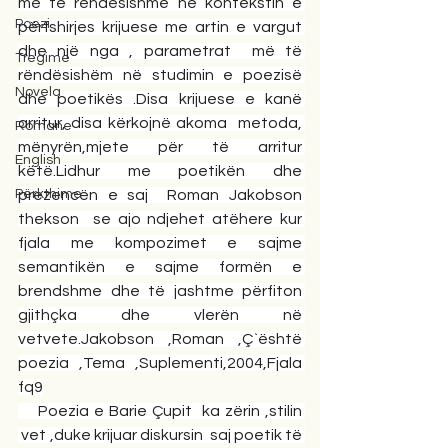
më të rëndësishme në kontekstin e 
Poezi
përfshirjes krijuese me artin e vargut 
dhe një nga , parametrat  më të 
Tregime
rëndësishëm në studimin e poezisë 
Novela
dhe poetikës .Disa krijuese e kanë 
arritur, disa kërkojnë akoma  metoda, 
Romane
mënyrën,mjete për të arritur 
English
këtë.Lidhur me poetikën dhe 
Përkthime
prezencën e saj  Roman Jakobson 
thekson  se ajo ndjehet atëhere kur 
fjala me kompozimet e sajme 
semantikën e sajme formën e 
brendshme dhe të jashtme përfiton 
gjithçka dhe vlerën në 
vetvete.Jakobson ,Roman ,Ç`është 
poezia ,Tema ,Suplementi,2004,Fjala 
fq9
    Poezia e Barie Çupit  ka zërin ,stilin 
 vet ,duke krijuar diskursin  saj poetik të 