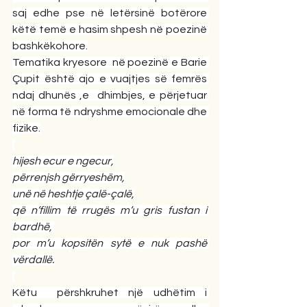
saj edhe pse në letërsinë botërore 
këtë temë e hasim shpesh në poezinë 
bashkëkohore.
Tematika kryesore  në poezinë e Barie 
Çupit është ajo e vuajtjes së femrës 
ndaj dhunës ,e  dhimbjes, e përjetuar 
në forma të ndryshme emocionale dhe 
fizike.
hijesh ecur e ngecur,
përrenjsh gërryeshëm,
unë në heshtje çalë-çalë,
që n’fillim të rrugës m’u gris fustan i 
bardhë, 
por m’u kopsitën sytë e nuk pashë 
vërdallë.
Këtu  përshkruhet një udhëtim i 