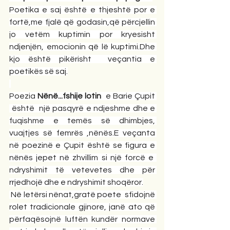
Poetika e saj është e thjeshtë por e 
fortë,me fjalë që godasin,që përcjellin 
jo vetëm kuptimin por kryesisht 
ndjenjën, emocionin që lë kuptimi.Dhe 
kjo është pikërisht  veçantia e 
poetikës së saj.
Poezia 
Nënë...fshije lotin
  e Barie Çupit 
 është  një pasqyrë e ndjeshme dhe e 
fuqishme e temës së dhimbjes, 
vuajtjes së femrës ,nënës.E veçanta 
në poezinë e Çupit është se figura e 
nënës jepet në zhvillim si një forcë e  
ndryshimit
të vetevetes dhe për 
rrjedhojë dhe e ndryshimit shoqëror.
 Në letërsi nënat,gratë poete  sfidojnë 
rolet tradicionale gjinore, janë ato që 
përfaqësojnë luftën kundër normave 