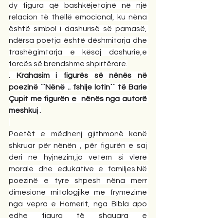
dy figura që bashkëjetojnë në një 
relacion të thellë emocional, ku nëna 
është simbol i dashurisë së pamasë, 
ndërsa poetja është dëshmitarja dhe 
trashëgimtarja e kësaj dashurie,e 
forcës së brendshme shpirtërore.
.
 Krahasim
i figurës së nënës në 
poezinë ``Nënë .. fshije lotin`` të Barie 
Çupit me figurën e  nënës nga autorë 
meshkuj .
Poetët e mëdhenj gjithmonë kanë 
shkruar për nënën , për figurën e saj 
deri në hyjnëzim,jo vetëm si vlerë 
morale dhe edukative e familjes.Në 
poezinë e tyre shpesh nëna merr 
dimesione mitologjike me frymëzime 
nga vepra e Homerit, nga Bibla apo 
edhe figura të shquara e 