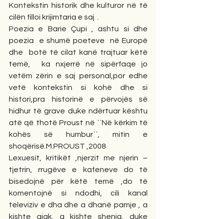
Kontekstin historik dhe kulturor në të 
cilën filloi krijimtaria e saj  .
Poezia e Barie Çupi , ashtu si dhe 
poezia  e shumë poeteve  në Europë 
dhe  botë të cilat kanë trajtuar këtë 
temë,  ka nxjerrë në sipërfaqe jo 
vetëm zërin e saj personal,por edhe 
vetë kontekstin si kohë dhe si 
histori,pra historinë e përvojës së 
hidhur të grave duke ndërtuar kështu 
atë që thotë Proust në ``Në kërkim të 
kohës së humbur``, mitin e 
shoqërisë.M.PROUST ,2008
Lexuesit, kritikët ,njerzit me njerin –
tjetrin, rrugëve e kafeneve do të 
bisedojnë për këtë temë ,do të 
komentojnë si ndodhi, cili kanal 
televiziv e dha dhe a dhanë pamje , a 
kishte gjak, a kishte shenja, duke 