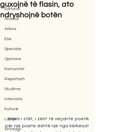
guxojnë të flasin, ato
Editorial
ndryshojnë botën
Analiza
Arkiva
Ese
Speciale
Opinione
Komunitet
Reportazh
Studime
Intervista
Kulturë
  Krijimi i stilit, i zërit të veçantë poetik 
Lajme
për një poete është një nga kërkesat 
Antologji