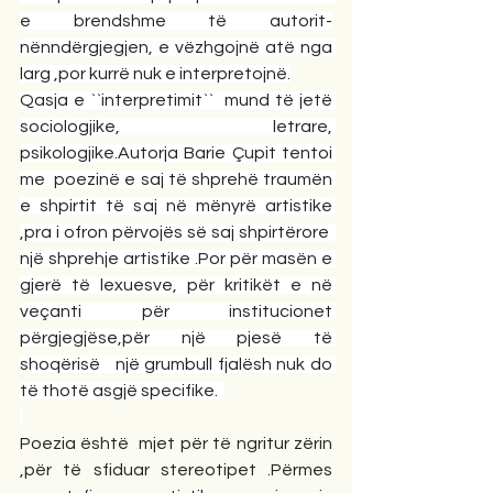
e brendshme të autorit-
nënndërgjegjen, e vëzhgojnë atë nga 
larg ,por kurrë nuk e interpretojnë.
Qasja e ``interpretimit``  mund të jetë 
sociologjike, letrare, 
psikologjike.Autorja Barie Çupit tentoi 
me  poezinë e saj të shprehë traumën 
e shpirtit të saj në mënyrë artistike 
,pra i ofron përvojës së saj shpirtërore  
një shprehje artistike .Por për masën e 
gjerë të lexuesve, për kritikët e në 
veçanti për institucionet 
përgjegjëse,për një pjesë të 
shoqërisë   një grumbull fjalësh nuk do 
të thotë asgjë specifike.  
Poezia është  mjet për të ngritur zërin 
,për të sfiduar stereotipet .Përmes 