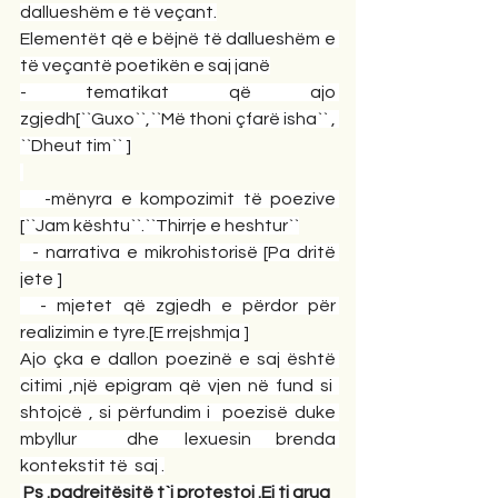
dallueshëm e të veçant.
Elementët që e bëjnë të dallueshëm e 
të veçantë poetikën e saj janë
- tematikat që ajo 
zgjedh[``Guxo``,``Më thoni çfarë isha`` , 
``Dheut tim`` ]
   -mënyra e kompozimit të poezive 
[``Jam kështu``.``Thirrje e heshtur``
  - narrativa e mikrohistorisë [Pa dritë 
jete ]
  - mjetet që zgjedh e përdor për 
realizimin e tyre.[E rrejshmja ]
Ajo çka e dallon poezinë e saj është 
citimi ,një epigram që vjen në fund si  
shtojcë , si përfundim i  poezisë duke 
mbyllur  dhe lexuesin brenda 
kontekstit të  saj .
 Ps .padrejtësitë t`i protestoj .Ej ti grua