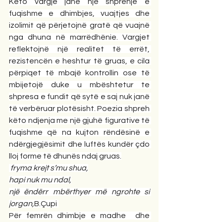
Këto vargje janë një shprehje e 
fuqishme e dhimbjes, vuajtjes dhe 
izolimit që përjetojnë gratë që vuajnë 
nga dhuna në marrëdhënie. Vargjet 
reflektojnë një realitet të errët, 
rezistencën e heshtur të gruas, e cila 
përpiqet të mbajë kontrollin ose të 
mbijetojë duke u mbështetur te 
shpresa e fundit që sytë e saj nuk janë 
të verbëruar plotësisht. Poezia shpreh 
këto ndjenja me një gjuhë figurative të 
fuqishme që na kujton rëndësinë e 
ndërgjegjësimit dhe luftës kundër çdo 
lloj forme të dhunës ndaj gruas.
fryma krejt s’mu shua,
hapi nuk mu ndal,
një ëndërr mbërthyer më ngrohte si 
jorgan,
B.Çupi 
Për femrën dhimbje e madhe  dhe 