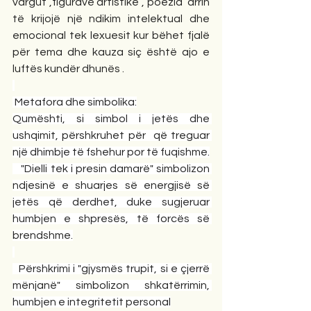
vargut ,figurave artistike , poezia  arrin 
të krijojë një ndikim intelektual dhe 
emocional tek lexuesit kur bëhet fjalë 
për tema dhe kauza siç është ajo e 
luftës kundër dhunës .
 Metafora dhe simbolika:
Qumështi, si simbol i jetës dhe 
ushqimit, përshkruhet për  që treguar 
një dhimbje të fshehur por të fuqishme.
   "Dielli tek i presin damarë" simbolizon 
ndjesinë e shuarjes së energjisë së 
jetës që derdhet, duke sugjeruar 
humbjen e shpresës, të forcës së 
brendshme.
  Përshkrimi i "gjysmës trupit, si e çjerrë 
mënjanë" simbolizon shkatërrimin, 
humbjen e integritetit personal