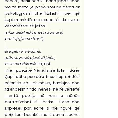
nënës , përkundrazi  nëna jepet edhe 
me të meta ,e papërsosur,e dëmtuar 
psikologjikisht dhe fizikisht  për një 
kuptim më të nuancuar të sfidave e 
vështirësive  të jetës .
sikur diellit tek i presin damarë,
pastaj gjysma trupit,
si e çjerrë mënjanë,
 përmbys një pjesë të jetës,
mua ma shkanë ..
B.Çupi
 Në  poezinë Nënë.fshije lotin  Barie 
Çupi  edhe pse duket  se i jep rëndësi 
ndjenjës së  dhimbjes, humbjes dhe 
falënderimit ndaj nënës,  në të vërtetë 
 vetë poetja në rolin e nënës 
portretizohet si  burim  force dhe 
shprese, por edhe si një figurë që 
përjeton bashkë me traumat edhe  