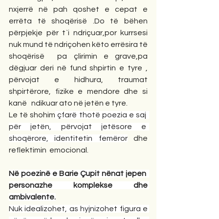
nxjerrë në pah qoshet e cepat e 
errëta të shoqërisë .Do të bëhen 
përpjekje për t`i ndriçuar,por kurrsesi 
nuk mund të ndriçohen këto errësira të 
shoqërisë  pa çlirimin e grave,pa 
dëgjuar deri në fund shpirtin e tyre , 
përvojat e hidhura, traumat 
shpirtërore, fizike e mendore dhe si 
kanë   ndikuar ato në jetën e tyre.
Le të shohim
 çfarë thotë poezia e saj  
për jetën, përvojat jetësore e  
shoqërore, identitetin femëror
 dhe 
reflektimin  emocional.
Në poezinë e Barie Çupit nënat jepen  
personazhe komplekse dhe 
ambivalente.
Nuk idealizohet, as hyjnizohet figura e 