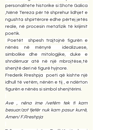
personalitete historike si Shote Galica 
,Nënë Tereza për të shprehur lidhjet e 
ngushta shpirtërore edhe përtej jetës 
reale, në procesin metafizik të krijimit 
poetik.
 Poetët  shpesh trajtojnë figurën e 
nënës në mënyrë  idealizuese, 
simbolike dhe mitologjike, duke e 
shndërruar atë në një mbrojtëse,të 
shenjtë deri në figurë hyjnore.
Frederik Rreshpja  poeti që kishte një 
idhull të vetëm, nënën e tij , e ndërton 
figurën e nënës si simbol shenjtërimi.
Ave , nëna ime /vetëm tek ti kam 
besuar/zot tjetër nuk kam pasur kurrë, 
Amen/ F.Rreshpja