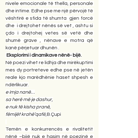
nivele emocionale të thella, personale 
dhe intime. Edhe pse me një përvojë të 
vështirë e sfida të shumta  gjen forcë 
dhe  i drejtohet nënës së vet , ashtu si 
çdo i drejtohej vetes së vetë dhe 
shumë grave , nënave e motra që 
kanë përjetuar dhunën .
Eksplorimi i dinamikave nënë- bijë.
Në poezi vihet re lidhja dhe mirëkuptimi 
mes dy portreteve edhe pse në jetën 
reale kjo marëdhënie haset shpesh e 
ndërlikuar.
e imja nanë…
sa herë më je dashur,
e nuk të kisha pranë,
fëmijët krahë’qafë
,B.Çupi
Temën e konkurrencës e rivalitetit 
nënë –bijë nuk e hasim në poezinë e 