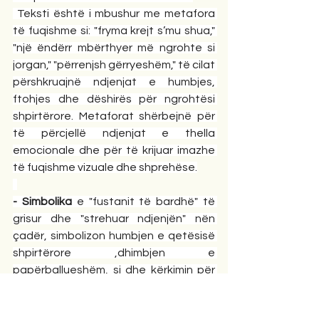
 Teksti është i mbushur me metafora 
të fuqishme si: "fryma krejt s’mu shua," 
"një ëndërr mbërthyer më ngrohte si 
jorgan," "përrenjsh gërryeshëm," të cilat 
përshkruajnë ndjenjat e humbjes, 
ftohjes dhe dëshirës për ngrohtësi 
shpirtërore. Metaforat shërbejnë për 
të përcjellë ndjenjat e thella 
emocionale dhe për të krijuar imazhe 
të fuqishme vizuale dhe shprehëse.
- Simbolika
 e "fustanit të bardhë" të 
grisur dhe "strehuar ndjenjën" nën 
çadër, simbolizon humbjen e qetësisë 
shpirtërore ,dhimbjen e 
papërballueshëm, si dhe kërkimin për 
strehë në dashuri dhe paqe  
shpirtërore.