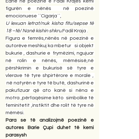
Edhe në poezinë e Fadil Krajës kemi 
figurën e nënës  në poezinë 
emocionuese ``Cigarja``,
U lexuan letrat/nuk kisha fitu/sepse të 
18 –të/ Nanë kishin shkru
.Fadil Kraja .
Figura e femrës,nënës në poezinë e 
autorëve meshkuj ka mbetur   si objekt 
bukurie , dashurie e  frymëzimi, ngujuar 
në rolin e nënës, mëmësisë,në 
përshkrimin e bukurisë së tyre e 
vlerave të tyre shpirtërore e morale , 
 në natyrën e tyre të butë, dashurinë e 
pakufizuar që ato kanë si nëna e 
motra ,përfaqësime këto  simbolike të 
feminitetit ,instiktit dhe rolit të tyre në 
mëmësi.
Para se të analizojmë poezinë e 
autores Barie Çupi duhet të kemi 
parasysh