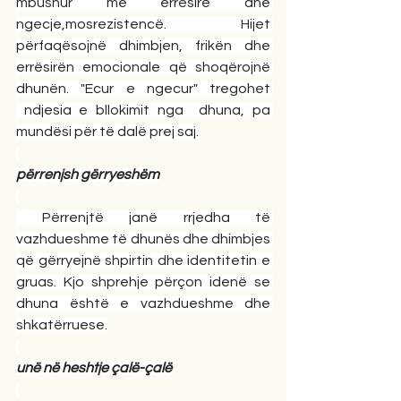
mbushur me errësirë dhe 
ngecje,mosrezistencë. Hijet 
përfaqësojnë dhimbjen, frikën dhe 
errësirën emocionale që shoqërojnë 
dhunën. "Ecur e ngecur" tregohet 
 ndjesia e bllokimit nga  dhuna, pa 
mundësi për të dalë prej saj.
përrenjsh gërryeshëm
 Përrenjtë janë rrjedha të 
vazhdueshme të dhunës dhe dhimbjes 
që gërryejnë shpirtin dhe identitetin e 
gruas. Kjo shprehje përçon idenë se 
dhuna është e vazhdueshme dhe 
shkatërruese.
unë në heshtje çalë-çalë