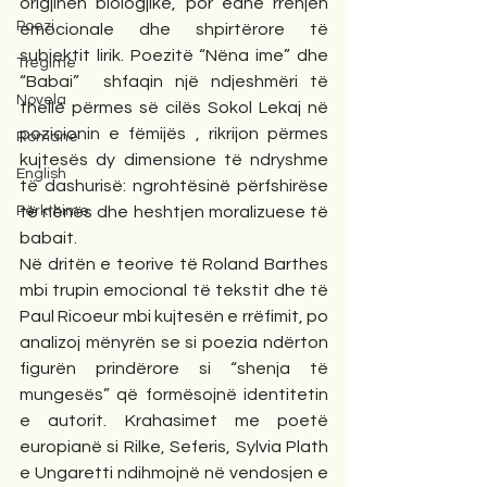
origjinën biologjike, por edhe rrënjën 
Poezi
emocionale dhe shpirtërore të 
subjektit lirik. Poezitë “Nëna ime” dhe 
Tregime
“Babai”  shfaqin një ndjeshmëri të 
Novela
thellë përmes së cilës Sokol Lekaj në 
pozicionin e fëmijës , rikrijon përmes 
Romane
kujtesës dy dimensione të ndryshme 
English
të dashurisë: ngrohtësinë përfshirëse 
Përkthime
të nënës dhe heshtjen moralizuese të 
babait.
Në dritën e teorive të Roland Barthes 
mbi trupin emocional të tekstit dhe të 
Paul Ricoeur mbi kujtesën e rrëfimit, po 
analizoj mënyrën se si poezia ndërton 
figurën prindërore si “shenja të 
mungesës” që formësojnë identitetin 
e autorit. Krahasimet me poetë 
europianë si Rilke, Seferis, Sylvia Plath 
e Ungaretti ndihmojnë në vendosjen e 