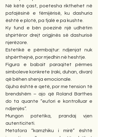
Në këtë çast, poetesha rikthehet në 
pafajësinë e fëmijërisë, ku dashuria 
është e plotë, pa fjalë e pa kushte.
Ky fund e bën poezinë një udhëtim 
shpirtëror drejt origjinës së dashurisë 
njerëzore.
Estetikë e përmbajtur: ndjenjat nuk 
shpërthejnë, por rrjedhin në heshtje.
Figura e babait paraqitet përmes 
simboleve konkrete (raki, duhan, divan) 
që bëhen shenja emocionale.
Gjuha është e qetë, por me tension të 
brendshëm – ajo që Roland Barthes 
do ta quante “eufori e kontrolluar e 
ndjenjës”.
Mungon patetika, prandaj vjen 
autenticiteti.
Metafora “kamzhiku i mirë” është 