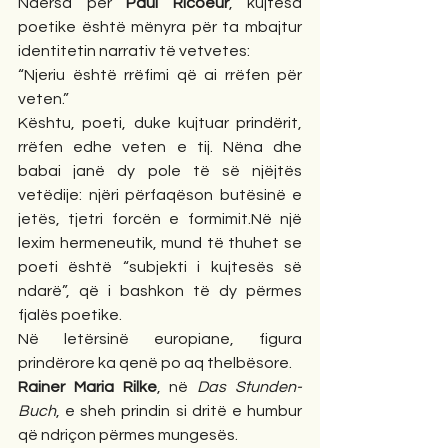
Ndërsa për 
Paul Ricoeur
, kujtesa 
poetike është mënyra për ta mbajtur 
identitetin narrativ të vetvetes:
“Njeriu është rrëfimi që ai rrëfen për 
veten.”
Kështu, poeti, duke kujtuar prindërit, 
rrëfen edhe veten e tij. Nëna dhe 
babai janë dy pole të së njëjtës 
vetëdije: njëri përfaqëson butësinë e 
jetës, tjetri forcën e formimit.Në një 
lexim hermeneutik, mund të thuhet se 
poeti është “subjekti i kujtesës së 
ndarë”, që i bashkon të dy përmes 
fjalës poetike.
Në letërsinë europiane, figura 
prindërore ka qenë po aq thelbësore.
Rainer Maria Rilke
, në 
Das Stunden-
Buch
, e sheh prindin si dritë e humbur 
që ndriçon përmes mungesës.