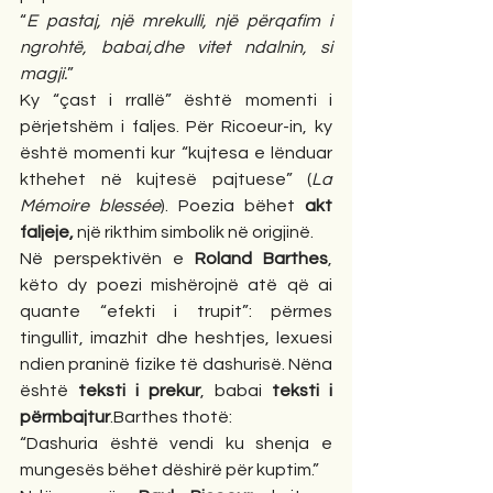
“
E pastaj, një mrekulli, një përqafim i 
ngrohtë, babai,dhe vitet ndalnin, si 
magji.
”
Ky “çast i rrallë” është momenti i 
përjetshëm i faljes. Për Ricoeur-in, ky 
është momenti kur “kujtesa e lënduar 
kthehet në kujtesë pajtuese” (
La 
Mémoire blessée
). Poezia bëhet 
akt 
faljeje, 
një rikthim simbolik në origjinë.
Në perspektivën e 
Roland Barthes
, 
këto dy poezi mishërojnë atë që ai 
quante “efekti i trupit”: përmes 
tingullit, imazhit dhe heshtjes, lexuesi 
ndien praninë fizike të dashurisë. Nëna 
është 
teksti i prekur
, babai 
teksti i 
përmbajtur
.Barthes thotë:
“Dashuria është vendi ku shenja e 
mungesës bëhet dëshirë për kuptim.”