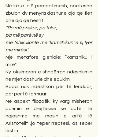
Në këtë lojë perceptimesh, poetesha 
zbulon dy mënyra dashurie ajo që flet 
dhe ajo që hesht.
“Pa më prekur, pa folur,
pa më parë në sy
më fshikullonte me ‘kamzhikun’ e tij lyer 
me mirësi.”
Një metaforë gjeniale: “kamzhiku i 
mirë”.
Ky oksimoron e shndërron ndëshkimin 
në mjet dashurie dhe edukimi.
Babai nuk ndëshkon për të lënduar, 
por për të formuar.
Në aspekt filozofik, ky varg mishëron 
parimin e drejtësisë së butë, të 
ngjashme me mesin e artë të 
Aristotelit ,jo tepër rreptësi, as tepër 
lëshim.