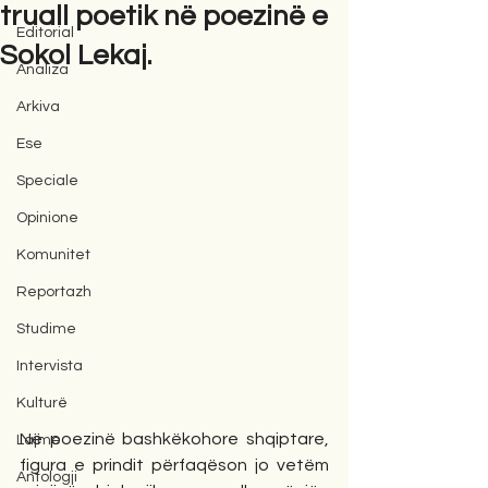
truall poetik në poezinë e
Editorial
Sokol Lekaj.
Analiza
Arkiva
Ese
Speciale
Opinione
Komunitet
Reportazh
Studime
Intervista
Kulturë
Në poezinë bashkëkohore shqiptare, 
Lajme
figura e prindit përfaqëson jo vetëm 
Antologji