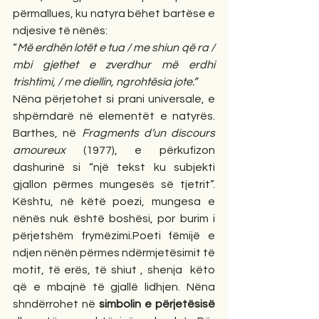
përmallues, ku natyra bëhet bartëse e 
ndjesive të nënës:
“
Më erdhën lotët e tua / me shiun që ra / 
mbi gjethet e zverdhur më erdhi 
trishtimi, / me diellin, ngrohtësia jote.”
Nëna përjetohet si prani universale, e 
shpërndarë në elementët e natyrës. 
Barthes, në 
Fragments d’un discours 
amoureux
 (1977), e përkufizon 
dashurinë si “një tekst ku subjekti 
gjallon përmes mungesës së tjetrit”. 
Kështu, në këtë poezi, mungesa e 
nënës nuk është boshësi, por burim i 
përjetshëm frymëzimi.Poeti fëmijë e 
ndjen nënën përmes ndërmjetësimit të 
motit, të erës, të shiut , shenja  këto 
që e mbajnë të gjallë lidhjen. Nëna 
shndërrohet në 
simbolin e përjetësisë