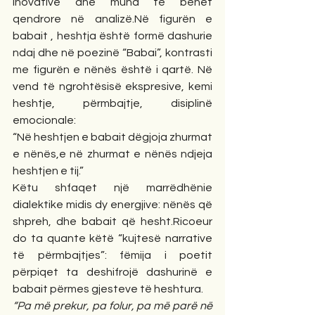
inovative dhe mund të bëhet 
qendrore në analizë.Në figurën e 
babait , heshtja është formë dashurie 
ndaj dhe në poezinë “Babai”, kontrasti 
me figurën e nënës është i qartë. Në 
vend të ngrohtësisë ekspresive, kemi 
heshtje, përmbajtje, disiplinë 
emocionale:
“Në heshtjen e babait dëgjoja zhurmat 
e nënës,e në zhurmat e nënës ndjeja 
heshtjen e tij.”
Këtu shfaqet një marrëdhënie 
dialektike midis dy energjive: nënës që 
shpreh, dhe babait që hesht.Ricoeur 
do ta quante këtë “kujtesë narrative 
të përmbajtjes”: fëmija i poetit 
përpiqet ta deshifrojë dashurinë e 
babait përmes gjesteve të heshtura.
“Pa më prekur, pa folur, pa më parë në 