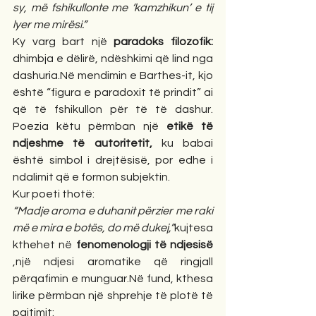
sy, më fshikullonte me ‘kamzhikun’ e tij 
lyer me mirësi.”
Ky varg bart një 
paradoks filozofik:
dhimbja e dëlirë, ndëshkimi që lind nga 
dashuria.Në mendimin e Barthes-it, kjo 
është “figura e paradoxit të prindit” ai 
që të fshikullon për të të dashur. 
Poezia këtu përmban një 
etikë të 
ndjeshme të autoritetit, 
ku babai 
është simbol i drejtësisë, por edhe i 
ndalimit që e formon subjektin.
Kur poeti thotë:
“Madje aroma e duhanit përzier me raki 
më e mira e botës, do më dukej,”
kujtesa 
kthehet në 
fenomenologji të ndjesisë
,një ndjesi aromatike që ringjall 
përqafimin e munguar.Në fund, kthesa 
lirike përmban një shprehje të plotë të 
pajtimit: