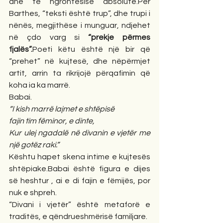
dhe të ngrohtësisë absolute.Për 
Barthes, “teksti është trup”, dhe trupi i 
nënës, megjithëse i munguar, ndjehet 
në çdo varg si 
“prekje përmes 
fjalës”.
Poeti këtu është një bir që 
“prehet” në kujtesë, dhe nëpërmjet 
artit, arrin ta rikrijojë përqafimin që 
koha ia ka marrë.
Babai.
“I kish marrë lajmet e shtëpisë
fajin tim fëminor, e dinte,
Kur ulej ngadalë në divanin e vjetër me 
një gotëz raki.”
Kështu hapet skena intime e kujtesës 
shtëpiake.Babai është figura e dijes 
së heshtur , ai e di fajin e fëmijës, por 
nuk e shpreh.
“Divani i vjetër” është metaforë e 
traditës, e qëndrueshmërisë familjare.