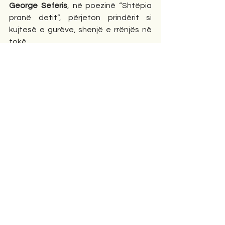
George Seferis
, në poezinë “Shtëpia 
pranë detit”, përjeton prindërit si 
kujtesë e gurëve, shenjë e rrënjës në 
tokë.
Sylvia Plath
, në “Daddy”, e çliron veten 
përmes rebelimit ndaj hijes së babait 
,një proces i dhimbshëm, por çlirimtar.
Giuseppe Ungaretti
 i dedikon nënës 
vargje të dhimbshme ku ajo shfaqet si 
“ëndërr e gjallë e humbjes”.
Në  një krahasim, poezitë e Sokol Lekaj 
nuk ndjekin rebelimin, por 
pajtimin
: 
poetit nuk i intereson të thyejë figurën 
e prindit, por ta shndërrojë në kujtesë 
estetike. Kjo është veçantia e tyre: një 
poezi e përuljes dhe e faljes, jo e 
përçarjes.
Në këto poezi, poeti nuk është vetëm 
bir që kujton, por 
autor që e rindërton 