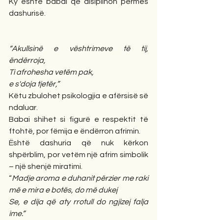
Ky është babai që disiplinon përmes 
dashurisë.
“Akullsinë e vështrimeve të tij, 
ëndërroja,
Ti afrohesha vetëm pak,
e s'doja tjetër,”
Këtu zbulohet psikologjia e afërsisë së 
ndaluar.
Babai shihet si figurë e respektit të 
ftohtë, por fëmija e ëndërron afrimin.
Është dashuria që nuk kërkon 
shpërblim, por vetëm një afrim simbolik 
– një shenjë miratimi.
“
Madje aroma e duhanit përzier me raki 
më e mira e botës, do më dukej
Se, e dija që aty rrotull do ngjizej falja 
ime.”