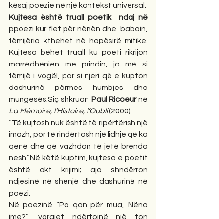
kësaj poezie në një kontekst universal.
Kujtesa është truall poetik  ndaj në 
ppoezi kur flet për nënën dhe  babain, 
fëmijëria kthehet në hapësirë mitike. 
Kujtesa bëhet truall ku poeti rikrijon 
marrëdhënien me prindin, jo më si 
fëmijë i vogël, por si njeri që e kupton 
dashurinë përmes humbjes dhe 
mungesës.Siç shkruan 
Paul Ricoeur
 në 
La Mémoire, l’Histoire, l’Oubli
 (2000):
“Të kujtosh nuk është të ripërtërish një 
imazh, por të rindërtosh një lidhje që ka 
qenë dhe që vazhdon të jetë brenda 
nesh.”Në këtë kuptim, kujtesa e poetit 
është akt krijimi; ajo shndërron 
ndjesinë në shenjë dhe dashurinë në 
poezi.
Në poezinë “Po qan për mua, Nëna 
ime?”, vargjet ndërtojnë një ton 