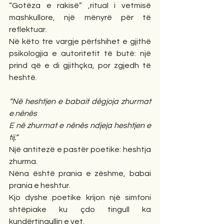
“Gotëza e rakisë” ,ritual i vetmisë 
mashkullore, një mënyrë për të 
reflektuar.
Në këto tre vargje përfshihet e gjithë 
psikologjia e autoritetit të butë: një 
prind që e di gjithçka, por zgjedh të 
heshtë.
“Në heshtjen e babait dëgjoja zhurmat 
e nënës
E në zhurmat e nënës ndjeja heshtjen e 
tij.”
Një antitezë e pastër poetike: heshtja 
zhurma.
Nëna është prania e zëshme, babai 
prania e heshtur.
Kjo dyshe poetike krijon një simfoni 
shtëpiake ku çdo tingull ka 
kundërtingullin e vet.