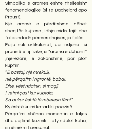
Simbolika e aromës është thellësisht 
fenomenologjike (si te Bachelard apo 
Proust).
Një aromë e përditshme bëhet 
shenjtëri kujtese ,lidhja midis fajit dhe 
faljes ndodh përmes shqisës, jo fjalës.
Falja nuk artikulohet, por ndjehet si 
praninë e tij fizike, si “aroma e duhanit” 
,njerëzore, e zakonshme, por plot 
kuptim.
“
E pastaj, një mrekulli,
një përqafim i ngrohtë, babai,
Dhe, vitet ndalnin, si magji
I vetmi çast kur kuptoja,
Sa bukur është të mbetesh fëmi.”
Ky është kulmi katartik i poezisë.
Përqafimi shënon momentin e faljes 
dhe pajtimit kozmik – aty ndalet koha, 
si në një mit personal.