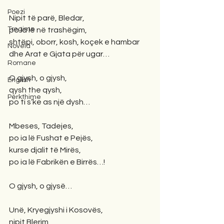
Poezi
Nipit të parë, Bledar,
Tregime
po ia lë në trashëgim,
shtëpi, oborr, kosh, koçek e hambar
Novela
dhe Arat e Gjata për ugar…
Romane
O gjysh, o gjysh,
English
qysh the qysh,
Përkthime
po ti s’ke as një dysh…
Mbeses, Tadejes,
po ia lë Fushat e Pejës,
kurse djalit të Mirës,
po ia lë Fabrikën e Birrës…!
O gjysh, o gjysë…
Unë, Kryegjyshi i Kosovës,
nipit Blerim,