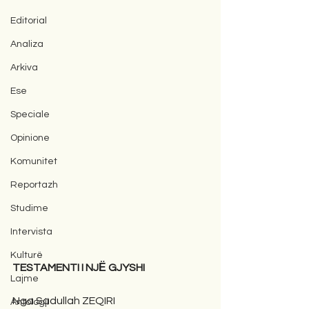
Editorial
Analiza
Arkiva
Ese
Speciale
Opinione
Komunitet
Reportazh
Studime
Intervista
Kulturë
TESTAMENTI I NJЁ GJYSHI
Lajme
Nga Sadullah ZEQIRI
Antologji