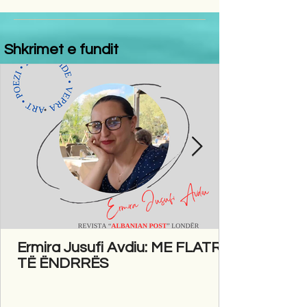
Shkrimet e fundit
Ermira Jusufi Avdiu: ME FLATRA
TË ËNDRRËS