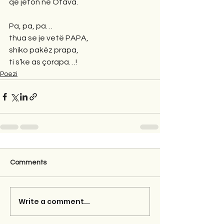
që jeton në Otava.
Pa, pa, pa…
thua se je vetë PAPA,
shiko pakëz prapa,
ti s’ke as çorapa…!
Poezi
Comments
Write a comment...