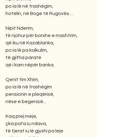
po ia lë në trashëgim,
hotelin, në Boge të Rugovës…
Nipit Nderim,
të njohur për borxhe e mashtrim,
që iku në Kazablanka,
po ia lë pa kalkulim,
të gjitha paratë
që i kam nëpër banka.
Qenit tim Xhim,
po ia lë në trashëgim
pensionin e pleqërisë,
nëse e begenisë...
Kaq prej meje,
çka pata iu ndava,
të tjerat iu lë gjyshi pa leje