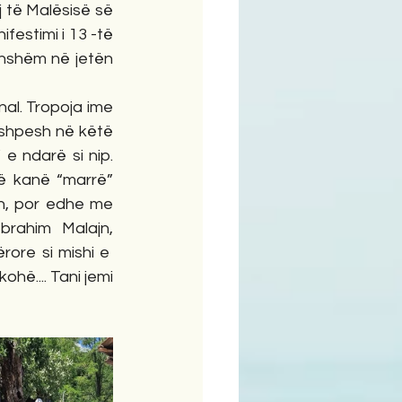
j të Malësisë së 
estimi i 13 -të 
dhshëm në jetën 
nal. Tropoja ime 
shpesh në këtë 
e ndarë si nip. 
ë kanë “marrë” 
n, por edhe me 
rahim Malajn, 
rore si mishi e  
hë.... Tani jemi 