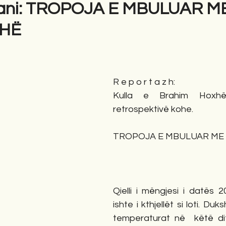
hani: TROPOJA E MBULUAR M
DHË
gime
Novela
Romane
English
Përkth
R e p o r t a z h:
Kulla e Brahim Hoxhë 
retrospektivë kohe.
TROPOJA E MBULUAR ME 
Qielli i mëngjesi i datës 
ishte i kthjellët si loti. Du
temperaturat në  këtë dit