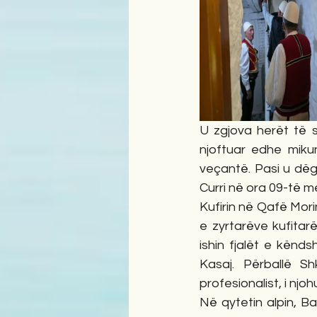
U zgjova herët të s
njoftuar edhe miku
veçantë. Pasi u dëg
Curri në ora 09-të m
Kufirin në Qafë Mor
e zyrtarëve kufitarë
ishin fjalët e kënds
Kasaj. Përballë Sh
profesionalist, i njoh
Në qytetin alpin, Ba