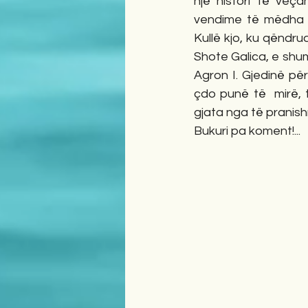
një histori të veç
vendime të mëdha p
Kullë kjo, ku qëndrua
Shote Galica, e shumë
Agron I. Gjedinë p
çdo punë të  mirë, t
gjata nga të pranish
Bukuri pa koment!...