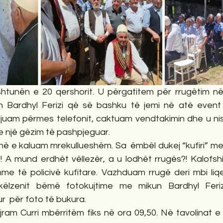
htunën e 20 qershorit. U përgatitem për rrugëtim në 
n Bardhyl Ferizi që së bashku të jemi në atë event
juam përmes telefonit, caktuam vendtakimin dhe u ni
e një gëzim të pashpjeguar.
inë e kaluam mrekullueshëm. Sa  ëmbël dukej “kufiri” m
! A mund erdhët vëllezër, a u lodhët rrugës?! Kalofshi 
hme të policivë kufitare. Vazhduam rrugë deri mbi liqeni
këlzenit bëmë fotokujtime me mikun Bardhyl Ferizi.
ur  për foto të bukura.
jram Curri mbërritëm fiks në ora 09,50. Në tavolinat e h