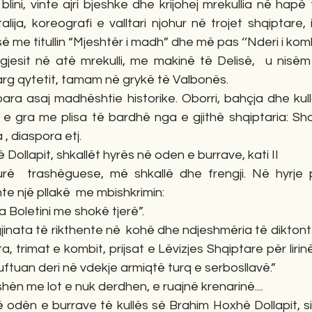
blini, vinte ajri bjeshke dhe krijohej mrekullia në hapë 
alija, koreografi e valltari njohur në trojet shqiptare, 
së me titullin “Mjeshtër i madh” dhe më pas ‘’Nderi i komb
esit në atë mrekulli, me makinë të Delisë,  u nisëm 
arg qytetit, tamam në grykë të Valbonës.
ra asaj madhështie historike. Oborri, bahçja dhe kulla
 e gra me plisa të bardhë nga e gjithë shqiptaria: Shq
, diaspora etj.
Dollapit, shkallët hyrës në oden e burrave, kati II
turë  trashëguese, më shkallë dhe frengji. Në hyrje
te një pllakë  me mbishkrimin:
a Boletini me shokë tjerë”.
inata të rikthente në  kohë dhe ndjeshmëria të diktonte 
a, trimat e kombit, prijsat e Lëvizjes Shqiptare për liri
ftuan deri në vdekje armiqtë turq e serbosllavë.”
n me lot e nuk derdhen, e ruajnë krenarinë....
 odën e burrave të kullës së Brahim Hoxhë Dollapit, si