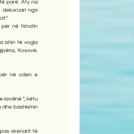
të parë. Aty na 
i dekoruari nga 
it’’
për në fshatin 
 ishin të vogla 
ipëria, Kosovë, 
 për në oden e 
lavdinë ”, këtu 
në dhe bashkimin 
pas skenarit të 