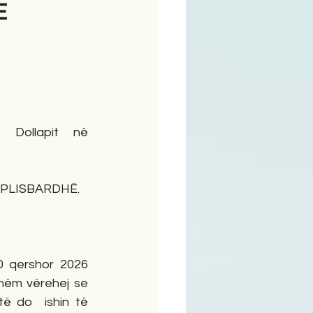
E
ime
Dollapit në 
PLISBARDHË.
20 qershor 2026 
kshëm vërehej se 
ë do  ishin të 