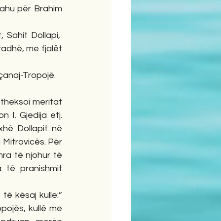
ahu për Brahim 
Sahit Dollapi,  
radhë, me fjalët 
çanaj-Tropojë.
theksoi meritat 
. Gjedija etj. 
hë Dollapit në 
 Mitrovicës. Për 
ra të njohur të 
 të pranishmit 
të kësaj kulle:” 
ojës, kullë me 