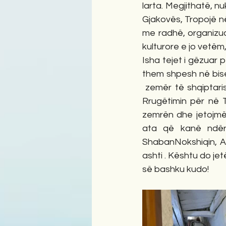
larta. Megjithatë, nu
Gjakovës, Tropojë në
me radhë, organizuar
kulturore e jo vetëm,
Isha tejet i gëzuar p
them shpesh në bise
 zemër të shqiptari
Rrugëtimin për në T
zemrën dhe jetojmë 
ata që kanë ndërru
ShabanNokshiqin, Avdy
ashti . Kështu do jet
së bashku kudo!