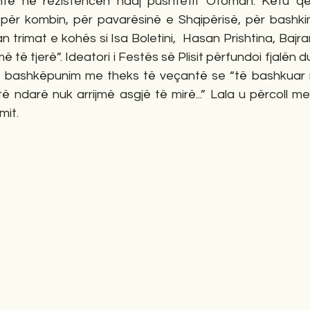
antë në rezistencën ndaj pushtetit Otoman. Këtu që
ër kombin, për pavarësinë e Shqipërisë, për bashki
n trimat e kohës si Isa Boletini,  Hasan Prishtina, Bajr
 të tjerë”. Ideatori i Festës së Plisit përfundoi fjalën 
ër bashkëpunim me theks të veçantë se “të bashkuar
ë ndarë nuk arrijmë asgjë të mirë...” Lala u përcoll me 
mit.