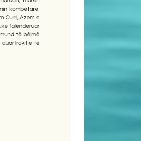
ndruan, morën 
min kombëtarë, 
am Curri,,Azem e 
duke falënderuar 
 mund të bëjmë 
duartrokitje të 