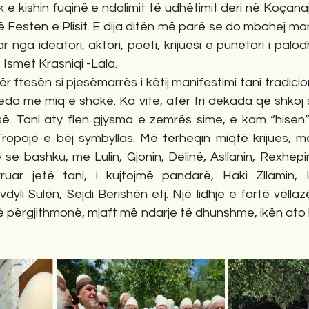
k e kishin fuqinë e ndalimit të udhëtimit deri në Koçana
 Festen e Plisit. E dija ditën më parë se do mbahej manif
 nga ideatori, aktori, poeti, krijuesi e punëtori i palo
 Ismet Krasniqi -Lala.
ër ftesën si pjesëmarrës i këtij manifestimi tani tradicio
da me miq e shokë. Ka vite, afër tri dekada që shkoj 
së. Tani aty flen gjysma e zemrës sime, e kam “hisen” 
ropojë e bëj symbyllas. Më tërheqin miqtë krijues, m
se bashku, me Lulin, Gjonin, Delinë, Asllanin, Rexhepi
ar jetë tani, i kujtojmë pandarë, Haki Zllamin, Ib
li Sulën, Sejdi Berishën etj. Një lidhje e fortë vëllazë
ë përgjithmonë, mjaft më ndarje të dhunshme, ikën ato ko