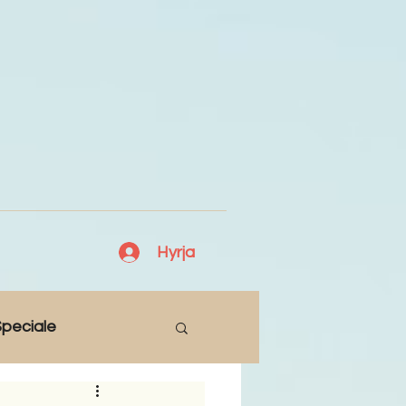
Hyrja
peciale
Lajme