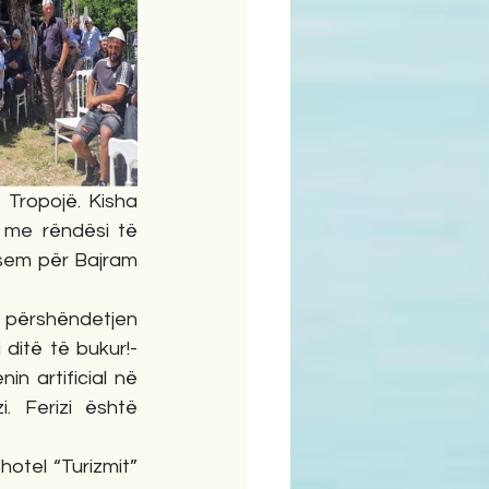
Tropojë. Kisha 
 me rëndësi të 
sem për Bajram 
e përshëndetjen 
ditë të bukur!- 
n artificial në 
 Ferizi është 
otel “Turizmit” 