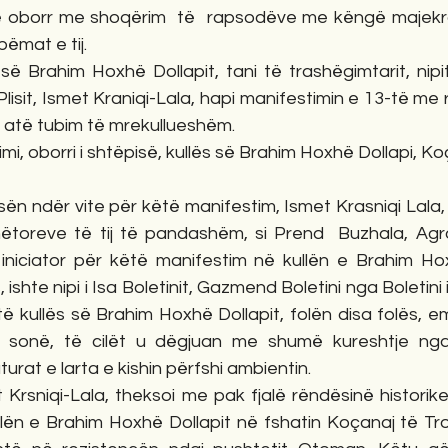
ë oborr me shoqërim  të  rapsodëve me këngë majekr
ëmat e tij.
së Brahim Hoxhë Dollapit, tani të trashëgimtarit, nipit, 
Plisit, Ismet Kraniqi-Lala, hapi manifestimin e 13-të me 
 atë tubim të mrekullueshëm.
i, oborri i shtëpisë, kullës së Brahim Hoxhë Dollapi, Ko
ën ndër vite për këtë manifestim, Ismet Krasniqi Lala, 
oreve të tij të pandashëm, si Prend  Buzhala, Agron I
iniciator për këtë manifestim në kullën e Brahim Hox
ishte nipi i Isa Boletinit, Gazmend Boletini nga Boletini i
të kullës së Brahim Hoxhë Dollapit, folën disa folës, em
ës sonë, të cilët u dëgjuan me shumë kureshtje nga
rat e larta e kishin përfshi ambientin.
t Krsniqi-Lala, theksoi me pak fjalë rëndësinë historike 
lën e Brahim Hoxhë Dollapit në fshatin Koçanaj të Trop