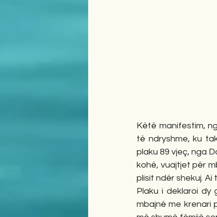
Këtë manifestim, ng
të ndryshme, ku tak
plaku 89 vjeç, nga Dob
kohë, vuajtjet për m
plisit ndër shekuj. A
Plaku i deklaroi dy 
mbajnë me krenari pli