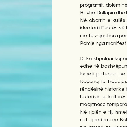
programit, dolëm n
Hoxhë Dollapin dhe b
Në oborrin e kullës 
ideatori i Festës së 
më të zgjedhura për
Pamje nga manifestim
Duke shpaluar kujtes
edhe të bashkëpunët
Ismeti potencoi se 
Koçanaj të Tropojës, 
rëndësinë historike 
historisë e kultur
megjithëse temperatu
Në fjalën e tij, Isme
sot gjendemi në Kul