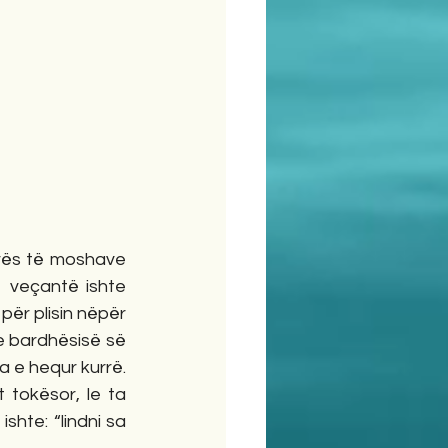
rës të moshave 
 veçantë ishte 
për plisin nëpër 
e bardhësisë së 
a e hequr kurrë. 
 tokësor, le ta 
shte: “lindni sa 