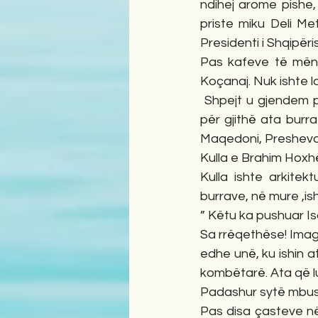
ndihej arome pishe, 
priste miku Deli Met
Presidenti i Shqipëri
Pas kafeve të mëngj
Koçanaj. Nuk ishte l
 Shpejt u gjendem pa
për gjithë ata burra
Maqedoni, Presheva 
Kulla e Brahim Hoxhë 
Kulla ishte arkitek
burrave, në mure ,ish
” Këtu ka pushuar Is
Sa rrëqethëse! Imagj
edhe unë, ku ishin at
kombëtarë. Ata që lu
Padashur sytë mbushë
Pas disa çasteve në