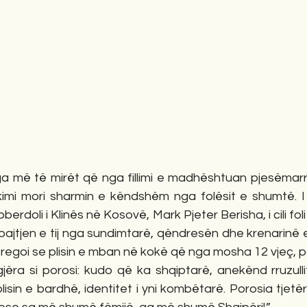
a më të mirët që nga fillimi e madhështuan pjesëmar
imi mori sharmin e këndshëm nga folësit e shumtë. I 
erdoli i Klinës në Kosovë, Mark Pjeter Berisha, i cili foli 
bajtjen e tij nga sundimtarë, qëndresën dhe krenarinë 
i tregoi se plisin e mban në kokë që nga mosha 12 vjeç, p
gjëra si porosi: kudo që ka shqiptarë, anekënd rruzullit
sin e bardhë, identitet i yni kombëtarë. Porosia tjetër i