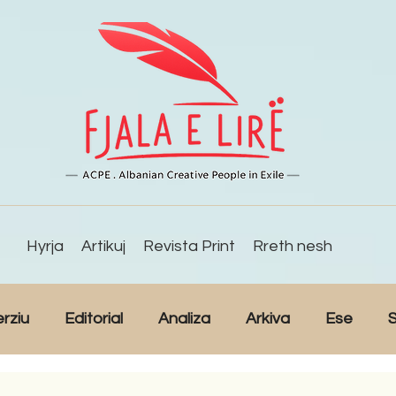
Hyrja
Artikuj
Revista Print
Rreth nesh
erziu
Editorial
Analiza
Arkiva
Ese
S
Reportazh
Studime
Intervista
Kulturë