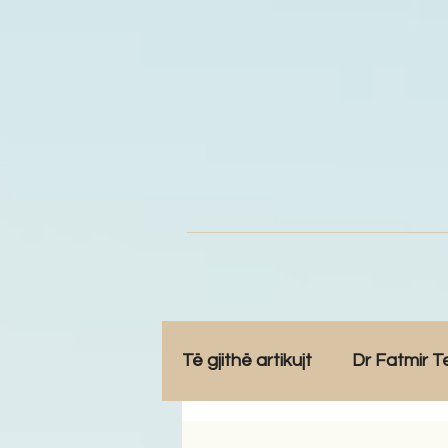
Të gjithë artikujt
Dr Fatmir T
Opinione
Komunitet