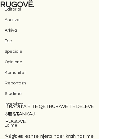
RUGOVË.
Editorial
Analiza
Arkiva
Ese
Speciale
Opinione
Komunitet
Reportazh
Studime
Intervista
TRADITA E TË QETHURAVE TË DELEVE 
NË STANKAJ-
Kulturë
RUGOVË.
Lajme
Antologji
Rugova është njëra ndër krahinat më 