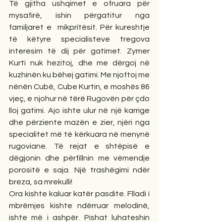
Të gjitha ushqimet e ofruara për 
mysafirë, ishin përgatitur nga 
familjaret e  mikpritësit. Për kureshtje 
të këtyre specialisteve tregova 
interesim të dij për gatimet. Zymer 
Kurti nuk hezitoj, dhe me dërgoj në 
kuzhinën ku bëhej gatimi. Me njoftoj me 
nënën Cubë, Cube Kurtin, e moshës 86 
vjeç, e njohur në tërë Rugovën për çdo 
lloj gatimi. Ajo ishte ulur në një karrige 
dhe përziente mazën e zier, njëri nga 
specialitet më të kërkuara në menynë 
rugoviane. Të rejat e shtëpisë e 
dëgjonin dhe përfillnin me vëmendje 
porositë e saja. Një trashëgimi ndër 
breza, sa mrekulli!
Ora kishte kaluar katër pasdite. Flladi i 
mbrëmjes kishte ndërruar melodinë, 
ishte më i ashpër. Pishat luhateshin 