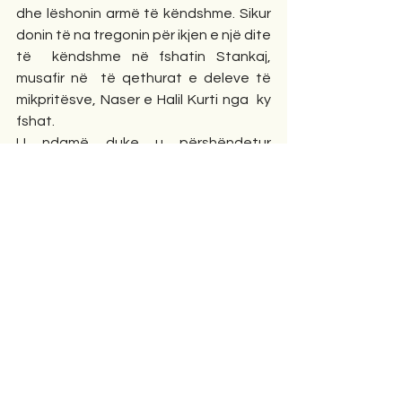
dhe lëshonin armë të këndshme. Sikur 
donin të na tregonin për ikjen e një dite 
të  këndshme në fshatin Stankaj, 
musafir në  të qethurat e deleve të 
mikpritësve, Naser e Halil Kurti nga  ky 
fshat.
U ndamë duke u përshëndetur 
ngrohtësisht me falënderimet për 
ftesën, duke iu dëshiruar shëndet e 
suksese në zhvillimin e fermës së 
deleve dhe ruajtjen e traditave aq të 
pasura vendore.
Sa gjatë ngelet në mendje të njeriut 
një ditë e kalendarit të jetës kur 
përjetohet me aq ngrohtësi!....