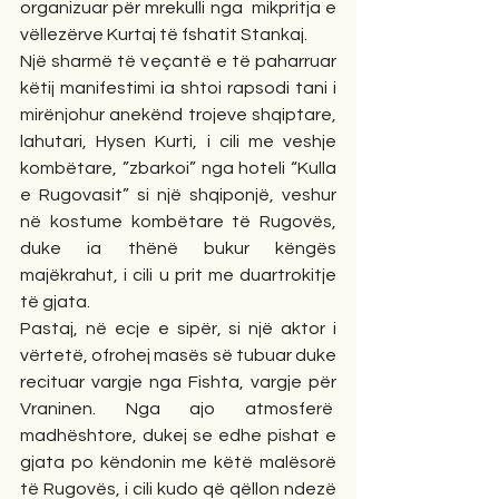
organizuar për mrekulli nga  mikpritja e 
vëllezërve Kurtaj të fshatit Stankaj.
Një sharmë të veçantë e të paharruar 
këtij manifestimi ia shtoi rapsodi tani i 
mirënjohur anekënd trojeve shqiptare, 
lahutari, Hysen Kurti, i cili me veshje 
kombëtare, ”zbarkoi” nga hoteli “Kulla 
e Rugovasit” si një shqiponjë, veshur 
në kostume kombëtare të Rugovës, 
duke ia thënë bukur këngës 
majëkrahut, i cili u prit me duartrokitje 
të gjata.
Pastaj, në ecje e sipër, si një aktor i 
vërtetë, ofrohej masës së tubuar duke 
recituar vargje nga Fishta, vargje për 
Vraninen. Nga ajo atmosferë  
madhështore, dukej se edhe pishat e 
gjata po këndonin me këtë malësorë 
të Rugovës, i cili kudo që qëllon ndezë 