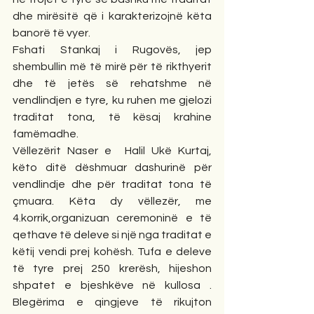
dhe mirësitë që i karakterizojnë këta 
banorë të vyer.
Fshati Stankaj i Rugovës, jep 
shembullin më të mirë për të rikthyerit 
dhe të jetës së rehatshme në 
vendlindjen e tyre, ku ruhen me gjelozi 
traditat tona, të kësaj krahine 
famëmadhe.
Vëllezërit Naser e  Halil Ukë Kurtaj, 
këto ditë dëshmuar dashurinë për 
vendlindje dhe për traditat tona të 
çmuara. Këta dy vëllezër, me 
4.korrik,organizuan ceremoninë e të 
qethave të deleve si një nga traditat e 
këtij vendi prej kohësh. Tufa e deleve 
të tyre prej 250 krerësh, hijeshon 
shpatet e bjeshkëve në kullosa . 
Blegërima e qingjeve të rikujton 