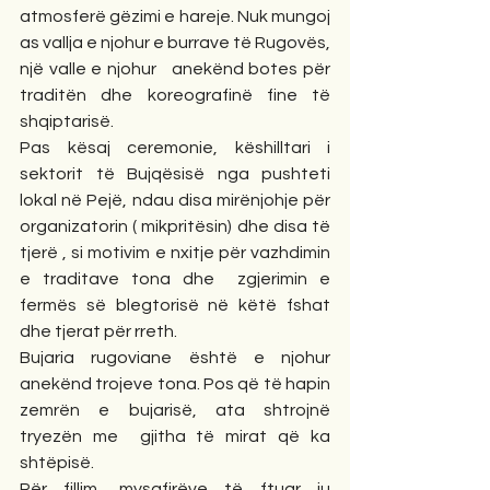
atmosferë gëzimi e hareje. Nuk mungoj 
as vallja e njohur e burrave të Rugovës, 
një valle e njohur   anekënd botes për 
traditën dhe koreografinë fine të 
shqiptarisë.
Pas kësaj ceremonie, këshilltari i 
sektorit të Bujqësisë nga pushteti 
lokal në Pejë, ndau disa mirënjohje për 
organizatorin ( mikpritësin) dhe disa të 
tjerë , si motivim e nxitje për vazhdimin 
e traditave tona dhe  zgjerimin e 
fermës së blegtorisë në këtë fshat 
dhe tjerat për rreth.
Bujaria rugoviane është e njohur 
anekënd trojeve tona. Pos që të hapin 
zemrën e bujarisë, ata shtrojnë 
tryezën me  gjitha të mirat që ka 
shtëpisë.
Për fillim, mysafirëve të ftuar iu 