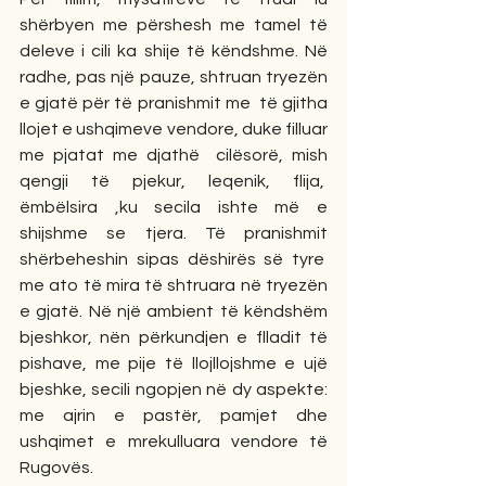
shërbyen me përshesh me tamel të 
deleve i cili ka shije të këndshme. Në 
radhe, pas një pauze, shtruan tryezën 
e gjatë për të pranishmit me  të gjitha 
llojet e ushqimeve vendore, duke filluar 
me pjatat me djathë  cilësorë, mish 
qengji të pjekur, leqenik, flija,  
ëmbëlsira ,ku secila ishte më e 
shijshme se tjera. Të pranishmit 
shërbeheshin sipas dëshirës së tyre  
me ato të mira të shtruara në tryezën 
e gjatë. Në një ambient të këndshëm 
bjeshkor, nën përkundjen e flladit të 
pishave, me pije të llojllojshme e ujë 
bjeshke, secili ngopjen në dy aspekte: 
me ajrin e pastër, pamjet dhe 
ushqimet e mrekulluara vendore të 
Rugovës.