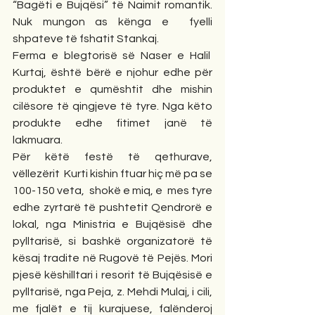
“Bagëti e Bujqësi” të Naimit romantik. 
Nuk mungon as kënga e  fyelli 
shpateve të fshatit Stankaj.
Ferma e blegtorisë së Naser e Halil  
Kurtaj, është bërë e njohur edhe për 
produktet e qumështit dhe mishin 
cilësore të qingjeve të tyre. Nga këto 
produkte edhe fitimet janë të 
lakmuara.
Për këtë festë të qethurave, 
vëllezërit  Kurti kishin ftuar hiç më pa se 
100-150 veta,  shokë e miq, e  mes tyre 
edhe zyrtarë të pushtetit Qendrorë e 
lokal, nga Ministria e Bujqësisë dhe 
pylltarisë, si bashkë organizatorë të 
kësaj tradite në Rugovë të Pejës. Mori 
pjesë këshilltari i resorit të Bujqësisë e 
pylltarisë, nga Peja, z. Mehdi Mulaj, i cili, 
me fjalët e tij kurajuese, falënderoj 