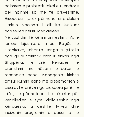
ndihmën e pushtetit lokal e Qendrorë 
për ndihmë sa më të arsyeshme. 
Biseduesi tjetër përmendi si problem 
Parkun Nacional i cili ka kufizuar 
hapësirën për kullosa delesh...”
Në vazhdim të këtij manifestimi, n’atë 
lartësi bjeshkore, mes Bogës e 
Stankajve, jehonte kënga e çiftelia 
nga grupi folklorik ardhur enkas nga 
Shqipëria, të cilët kënaqen të 
pranishmit me mësonin e bukur të 
rapsodisë sonë. Kënaqësia kishte 
arritur kulmin edhe me pjesëmarrjen e 
disa qytetarëve nga diaspora jonë, të 
cilët, të përmalluar dhe të etur për 
vendlindjen e tyre, dalldiseshin nga 
kënaqësia, u qeshte fytyra dhe 
incizonin programin e pasur e të 