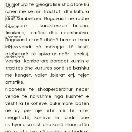
të njohura të gjeografisë shqiptare ku 
Poezi
ruhen më së miri traditat  dhe kultura 
Tregime
jonë kombëtare. Rugovasit në radhë 
të parë i karakterizon bujaria, 
Novela
fisnikëria, trimëria dhe ndershmëria. 
Romane
Rugovasit i kanë dhënë burra e trima 
këtij vendi në mbrojtje të lirisë, 
English
atdhetarë të spikatur ndër  shekuj. 
Përkthime
Veshja  kombëtare paraqet kulmin e 
traditës dhe kulturës sonë së bashku 
me këngët, vallet ,lojërat etj, tejet 
artistike.
Ndonëse të shkapërderdhur neper 
vende të ndryshme nga kushtet e 
vështira të kohëve, duke marë  boten 
në sy për një jetë më të mirë, 
megjithatë, kohëve të fundit janë 
rikthyer disa sish dhe kanë filluar jetën 
në trojet e tyre së bashku me traditat 