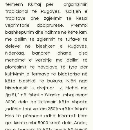
fermerin Kurtaj për  organizimin 
tradicional të Rugovës, ruajtjen e 
traditave dhe zgjerimit të kësaj 
veprimtarie dobiprurëse. Premtoj 
bashkëpunim dhe ndihmë në këtë lami 
me qëllim të zgjerimit të tufave të 
deleve në bjeshkët e Rugovës. 
Ndërkaq, banorët dhanë disa 
mendime e vërejtje me qëllim të 
plotësimit të nevojave të tyre për 
kultivimin e fermave të blegtorisë në 
këto bjeshkë të bukura. Njëri nga 
biseduesit iu drejtuar  z. Mehdi me 
fjalët;” në fshatin Stankaj mbaj mend 
3000 dele qe kullosnin këto shpate 
,ndërsa tani, vetëm 250 krerë ka fshati. 
Mos të përmend edhe fshatrat tjera 
qe  kishte mbi 5000 krerë dele. Andaj, 
na si banorë të këtij vendi kërkojmë 