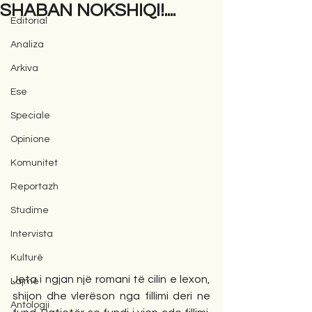
SHABAN NOKSHIQI!....
Editorial
Analiza
Arkiva
Ese
Speciale
Opinione
Komunitet
Reportazh
Studime
Intervista
Kulturë
Jeta i ngjan një romani të cilin e lexon, 
Lajme
shijon dhe vlerëson nga fillimi deri ne 
Antologji