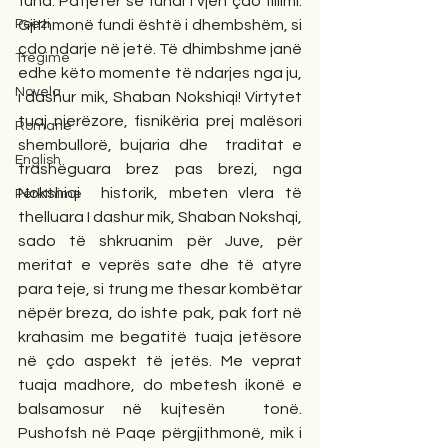
fund. Patjetër se fundi i vjen çdo fillimi. 
Poezi
Gjithmonë fundi është i dhembshëm, si 
çdo ndarje në jetë. Të dhimbshme janë 
Tregime
edhe këto momente të ndarjes nga ju, 
Novela
i dashur mik, Shaban Nokshiqi! Virtytet 
tuaj njerëzore, fisnikëria prej malësori 
Romane
shembullorë, bujaria dhe  traditat e 
English
trashëguara brez pas brezi, nga 
Nokshiqi  historik, mbeten vlera të 
Përkthime
thelluara I dashur mik, Shaban Nokshqi, 
sado të shkruanim për Juve, për 
meritat e veprës sate dhe të atyre 
para teje, si trung me thesar kombëtar 
nëpër breza, do ishte pak, pak fort në 
krahasim me begatitë tuaja jetësore 
në çdo aspekt të jetës. Me veprat 
tuaja madhore, do mbetesh ikonë e 
balsamosur në kujtesën  tonë. 
Pushofsh në Paqe përgjithmonë, mik i 