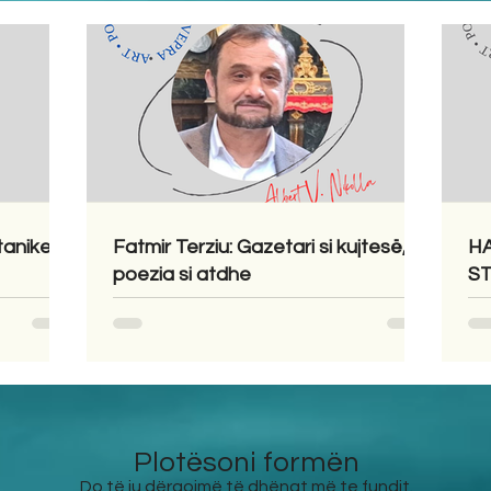
tanike
Fatmir Terziu: Gazetari si kujtesë,
HA
poezia si atdhe
ST
Plotësoni formën
Do të ju dërgojmë të dhënat më te fundit.