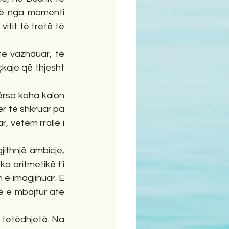
që nga momenti 
tit të tretë të 
të vazhduar, të 
kaje që thjesht 
ërsa koha kalon 
r të shkruar pa 
, vetëm rrallë i 
thnjë ambicje, 
 aritmetikë t'i 
 e imagjinuar. E 
e e mbajtur atë 
tetëdhjetë. Na 