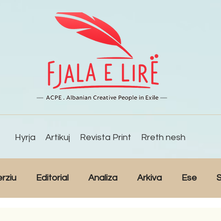
Hyrja
Artikuj
Revista Print
Rreth nesh
erziu
Editorial
Analiza
Arkiva
Ese
S
Reportazh
Studime
Intervista
Kulturë