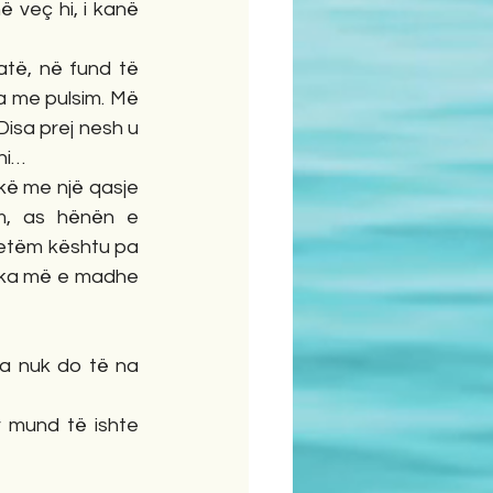
 veç hi, i kanë 
atë, në fund të 
ua me pulsim. Më 
Disa prej nesh u 
hi…
kë me një qasje 
m, as hënën e 
etëm kështu pa 
Frika më e madhe 
a nuk do të na 
 mund të ishte 