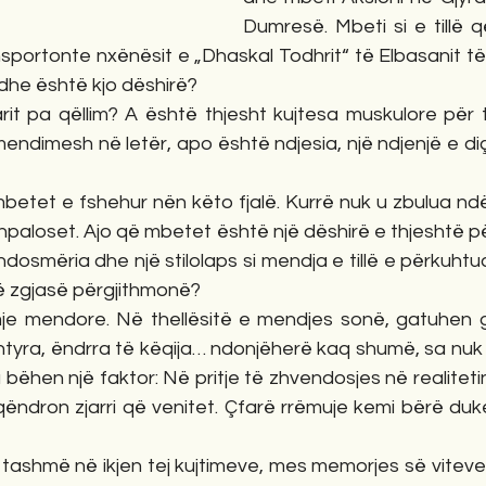
Dumresë. Mbeti si e tillë 
sportonte nxënësit e „Dhaskal Todhrit“ të Elbasanit të vi
e dhe është kjo dëshirë? 
arit pa qëllim? A është thjesht kujtesa muskulore për 
ndimesh në letër, apo është ndjesia, një ndjenjë e diç
mbetet e fshehur nën këto fjalë. Kurrë nuk u zbulua nd
 shpaloset. Ajo që mbetet është një dëshirë e thjeshtë pë
ndosmëria dhe një stilolaps si mendja e tillë e përkuhtuar
ë zgjasë përgjithmonë?
e mendore. Në thellësitë e mendjes sonë, gatuhen gji
shtyra, ëndrra të këqija… ndonjëherë kaq shumë, sa nuk ka
 bëhen një faktor: Në pritje të zhvendosjes në realitetin
qëndron zjarri që venitet. Çfarë rrëmuje kemi bërë duk
tashmë në ikjen tej kujtimeve, mes memorjes së viteve 