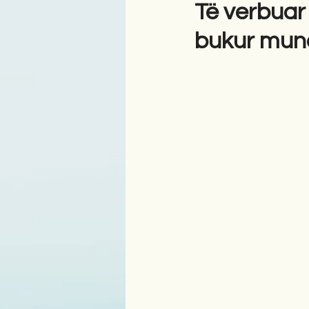
Të verbuar 
bukur mund
Antologji
Poezi
Tre