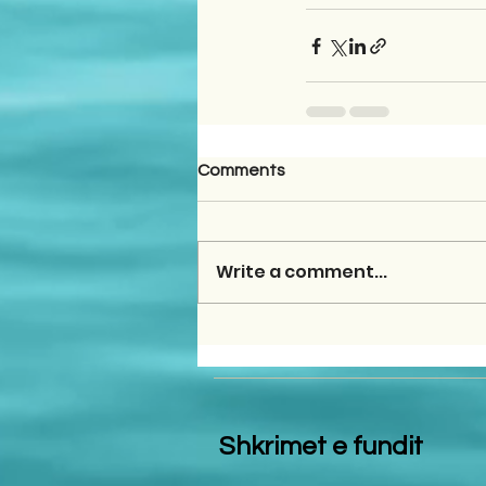
Comments
Write a comment...
Shkrimet e fundit