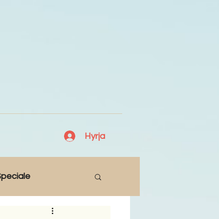
Hyrja
peciale
Lajme