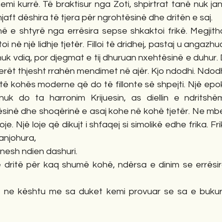
mi kurrë. Të braktisur nga Zoti, shpirtrat tanë nuk janë
aft dëshira të tjera për ngrohtësinë dhe dritën e saj.
në e shtyrë nga errësira sepse shkaktoi frikë. Megjith
toi në një lidhje tjetër. Filloi të dridhej, pastaj u angazh
 nuk vdiq, por djegmat e tij dhuruan nxehtësinë e duhur. 
jerët thjesht rrahën mendimet në ajër. Kjo ndodhi. Ndod
të kohës moderne që do të fillonte së shpejti. Një epo
uk do ta harronim Krijuesin, as diellin e ndritshë
inë dhe shoqërinë e asaj kohe në kohë tjetër. Ne mb
je. Një loje që dikujt i shfaqej si simolikë edhe frika. 
anjohura,
 nesh ndien dashuri.
 dritë për kaq shumë kohë, ndërsa e dinim se errësir
, ne kështu me sa duket kemi provuar se sa e bukur