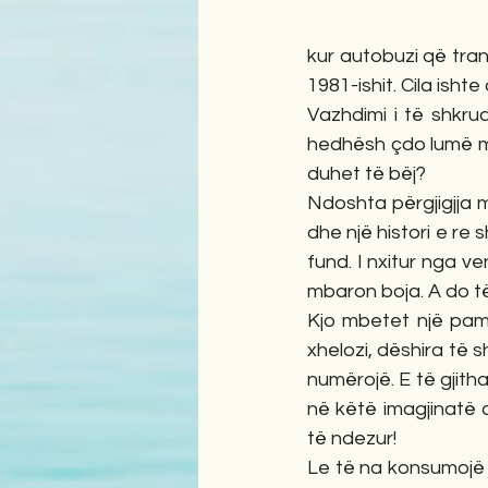
kur autobuzi që tran
1981-ishit. Cila isht
Vazhdimi i të shkru
hedhësh çdo lumë me
duhet të bëj?
Ndoshta përgjigjja 
dhe një histori e re
fund. I nxitur nga ve
mbaron boja. A do t
Kjo mbetet një pamj
xhelozi, dëshira të 
numërojë. E të gjitha
në këtë imagjinatë 
të ndezur!
Le të na konsumojë 