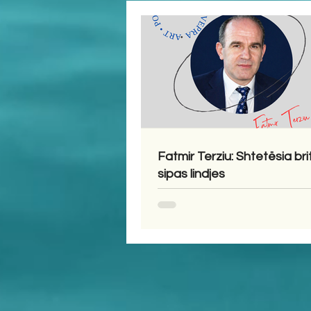
Fatmir Terziu: Shtetësia bri
sipas lindjes