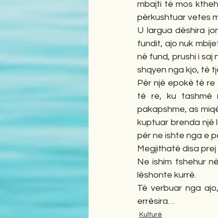
mbajti të mos kthehe
përkushtuar vetes mj
U largua dëshira jo
fundit, ajo nuk mbije
në fund, prushi i saj
shqyen nga kjo, të t
Për një epokë të re 
të re, ku tashmë n
pakapshme, as miqës
kuptuar brenda një lo
për ne ishte nga e p
Megjithatë disa prej
Ne ishim fshehur në
lëshonte kurrë.
Të verbuar nga ajo
errësira…
Kulturë