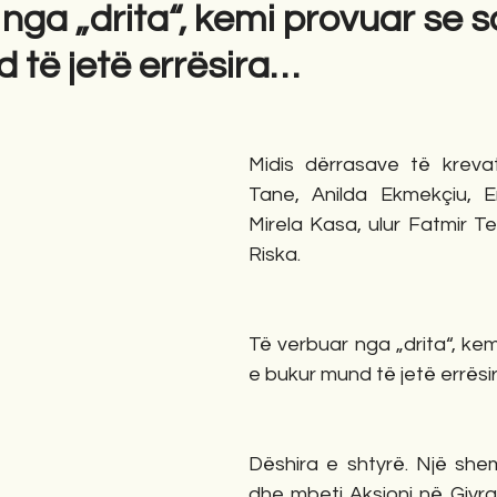
nga „drita“, kemi provuar se s
 të jetë errësira…
gime
Novela
Romane
English
Përkth
Midis dërrasave të krevatë
Tane, Anilda Ekmekçiu, En
Mirela Kasa, ulur Fatmir Ter
Riska. 
Të verbuar nga „drita“, kem
e bukur mund të jetë errës
Dëshira e shtyrë. Një shembu
dhe mbeti Aksioni në Gjyra