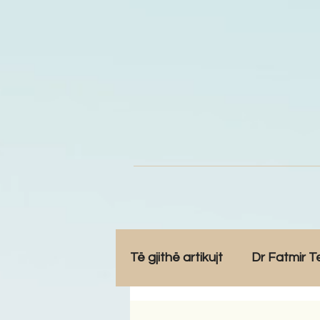
Të gjithë artikujt
Dr Fatmir T
Opinione
Komunitet