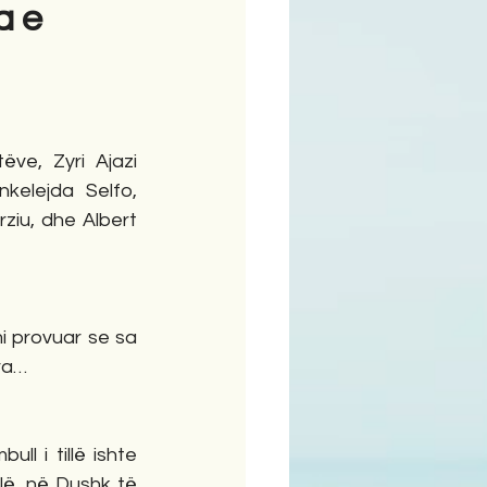
a e
ime
ve, Zyri Ajazi 
kelejda Selfo, 
ziu, dhe Albert 
i provuar se sa 
ira…
ll i tillë ishte 
lë, në Dushk të 