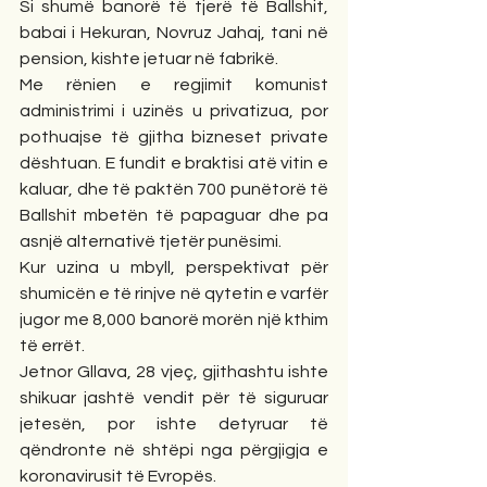
Si shumë banorë të tjerë të Ballshit, 
babai i Hekuran, Novruz Jahaj, tani në 
pension, kishte jetuar në fabrikë.
Me rënien e regjimit komunist 
administrimi i uzinës u privatizua, por 
pothuajse të gjitha bizneset private 
dështuan. E fundit e braktisi atë vitin e 
kaluar, dhe të paktën 700 punëtorë të 
Ballshit mbetën të papaguar dhe pa 
asnjë alternativë tjetër punësimi.
Kur uzina u mbyll, perspektivat për 
shumicën e të rinjve në qytetin e varfër 
jugor me 8,000 banorë morën një kthim 
të errët.
Jetnor Gllava, 28 vjeç, gjithashtu ishte 
shikuar jashtë vendit për të siguruar 
jetesën, por ishte detyruar të 
qëndronte në shtëpi nga përgjigja e 
koronavirusit të Evropës.