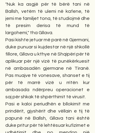
"Nuk ka asgjë për të bërë tani në 
Ballsh, vetëm të ulemi në kafene, të 
jemi me familjet tona, të studiojmë dhe 
të presim derisa të mund të 
largohemi," tha Gllava.
Pasi kishte jetuar më parë në Gjermani, 
duke punuar si kujdestar në një shkollë 
fillore, Gllava u kthye në Shqipëri për të 
aplikuar për një vizë të punëkërkuesit 
në ambasadën gjermane në Tiranë. 
Pas muajve të vonesave, shanset e tij 
për të marrë vizë u rritën kur 
ambasada ndërpreu operacionet e 
saj për shkak të shpërthimit të virusit.
Pasi e kaloi periudhën e bllokimit me 
prindërit, gjyshërit dhe vëllain e tij të 
papunë në Ballsh, Gllava tani është 
duke pritur për të lehtësuar kufizimet e 
udhëtimit dhe po mendon një 