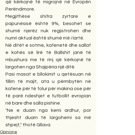
që kërkojnë të migrojnë në Evropën 
Perëndimore.
Megjithëse shifra zyrtare e 
papunësisë është 9%, besohet se 
shumë njerëz nuk regjistrohen dhe 
numri aktual është shumë më i lartë.
Në ditët e sotme, kafenetë dhe sallat 
e kohës së lirë të Ballshit janë të 
mbushura me të rinj që kërkojnë të 
largohen nga Shqipëria një ditë.
Pasi masat e bllokimit u qetësuan në 
fillim të majit, ata u përmbytën në 
kafene për të folur për makina ose për 
të parë ndeshjet e futbollit evropian 
në bare dhe salla pishine.
"Ne e duam nga kemi ardhur, por 
thjesht duam të largohemi sa më 
shpejt," thotë Gllava.
Opinione