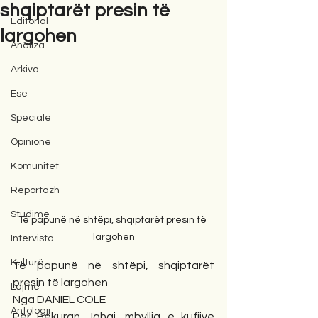
shqiptarët presin të
Editorial
largohen
Analiza
Arkiva
Ese
Speciale
Opinione
Komunitet
Reportazh
Studime
Të papunë në shtëpi, shqiptarët presin të 
largohen
Intervista
Kulturë
Të papunë në shtëpi, shqiptarët 
presin të largohen
Lajme
Nga DANIEL COLE
Antologji
Për Hekuran Jahaj, mbyllja e kufijve 