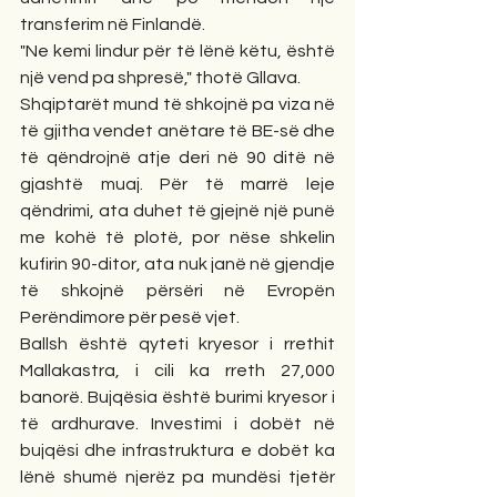
transferim në Finlandë.
"Ne kemi lindur për të lënë këtu, është 
një vend pa shpresë," thotë Gllava.
Shqiptarët mund të shkojnë pa viza në 
të gjitha vendet anëtare të BE-së dhe 
të qëndrojnë atje deri në 90 ditë në 
gjashtë muaj. Për të marrë leje 
qëndrimi, ata duhet të gjejnë një punë 
me kohë të plotë, por nëse shkelin 
kufirin 90-ditor, ata nuk janë në gjendje 
të shkojnë përsëri në Evropën 
Perëndimore për pesë vjet.
Ballsh është qyteti kryesor i rrethit 
Mallakastra, i cili ka rreth 27,000 
banorë. Bujqësia është burimi kryesor i 
të ardhurave. Investimi i dobët në 
bujqësi dhe infrastruktura e dobët ka 
lënë shumë njerëz pa mundësi tjetër 