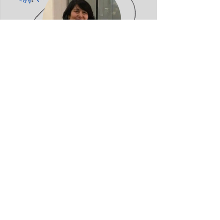
Merita Bajraktari Januzi: Për
librin poetik ”Teh nate” të Hazir
Mehmetit