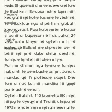
midis Shqipërisë dhe vendeve anëtare 
Poezi
të Bashkimit Evropian ishte lajmi më i 
Tregime
keq gjatë një kohe tashmë të vështirë, 
Novela
të shkaktuar nga shpërthimi global i 
koronavirusit. Pasi kaloi verën e kaluar 
Romane
si punëtor bujqësor në Itali, Jahaj, 24 
English
vjeç, ishte kthyer në qytetin e tij të 
lindjes së Ballshit me shpresën për të 
Përkthime
bërë një jetë duke shitur qershitë, 
familja e tij rritet në tokën e tyre.
Por me kthimet nga ferma e familjes 
nuk arriti të përmbushë pritjet, Jahaj u 
mundua që t’i plotësojë skajet. Dhe 
tani ai nuk ka më mundësi të gjejë 
punë jashtë vendit.
Qyteti i Ballshit, 140 kilometra (90 milje) 
në jug të kryeqytetit Tiranë, u krijua në 
1972 me ndërtimin e një rafinerie nafte. 