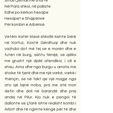
Smail Qemali me sharte
Në Paris shkoi, në pallate
Edhe po kërkon hesape
Hesapet e Shqipërisë
Për kombin e Arbërisë. 
Vetëm katër klasë shkollë kishte bërë 
në Korfuz, Kostë Gërdhuqi dhe nuk 
vazhdoi dot më tej se e morën dhe e 
futën në burg, ashtu fëmijë, se qëlloi 
me grusht një djalë afendikoi, i cili e 
shau. Ama dhe nga burgu u arratis me 
shoke të tjerë dhe me një varkë, varkë i 
thënçin, se në fakt qe një magje nga 
ato që lajnë rroba, pra me atë mori 
detin dhe doli në Sarandë dhe prej 
andej në Pilur. Kjo nuk e pengoi të 
dallonte se çfarë ishte realisht kombi i 
Arbrit dhe të ngrinte këngë për të dhe 