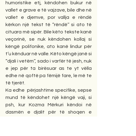
humoristike etj, këndohen bukur në 
vallet e grave e të vajzave, bile dhe në 
vallet e djemve, por vallja e rëndë 
kërkon një tekst të “rëndë’’ si ato të 
cituara më sipër. Bile këto tekste kanë 
veçorinë, se nuk këndohen kollaj si 
këngë polifonike, ato kanë lindur për 
t’u kënduar në valle. Këto këngë janë si 
“djali i vetëm’’, sado i varfër të jesh, nuk 
e jep për ta birësuar as te yt vëlla 
edhe në qoftë pa fëmijë fare, le më te 
të tjerët.  
Ka edhe  përjashtime specifike, sepse 
mund të këndohet një këngë vaji, si 
psh, kur Kozma Mërkuri këndoi në 
dasmën e djalit për të shoqen e 
vdekur me fjalët; 
Ngreu moj Vitë nga varri
Se sot të martonët djali. 