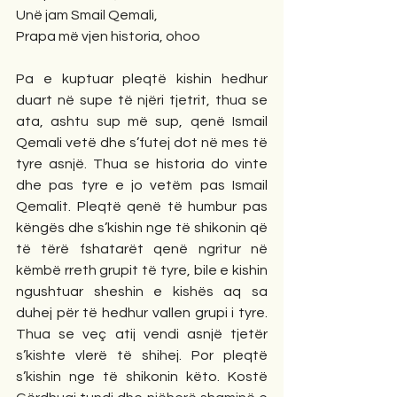
Unë jam Smail Qemali, 
Prapa më vjen historia, ohoo
Pa e kuptuar pleqtë kishin hedhur 
duart në supe të njëri tjetrit, thua se 
ata, ashtu sup më sup, qenë Ismail 
Qemali vetë dhe s’futej dot në mes të 
tyre asnjë. Thua se historia do vinte 
dhe pas tyre e jo vetëm pas Ismail 
Qemalit. Pleqtë qenë të humbur pas 
këngës dhe s’kishin nge të shikonin që 
të tërë fshatarët qenë ngritur në 
këmbë rreth grupit të tyre, bile e kishin 
ngushtuar sheshin e kishës aq sa 
duhej për të hedhur vallen grupi i tyre. 
Thua se veç atij vendi asnjë tjetër 
s’kishte vlerë të shihej. Por pleqtë 
s’kishin nge të shikonin këto. Kostë 