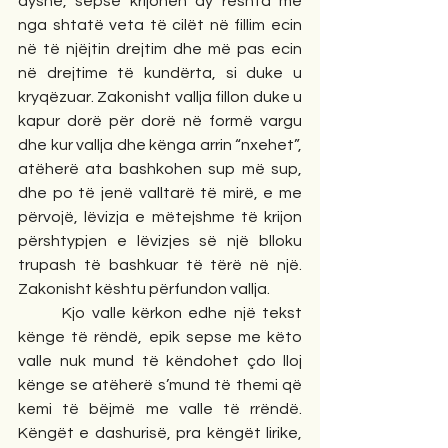
dyshe, sepse krijohen dy reshta me 
nga shtatë veta të cilët në fillim ecin 
në të njëjtin drejtim dhe më pas ecin 
në drejtime të kundërta, si duke u 
kryqëzuar. Zakonisht vallja fillon duke u 
kapur dorë për dorë në formë vargu 
dhe kur vallja dhe kënga arrin “nxehet”, 
atëherë ata bashkohen sup më sup, 
dhe po të jenë valltarë të mirë, e me 
përvojë, lëvizja e mëtejshme të krijon 
përshtypjen e lëvizjes së një blloku 
trupash të bashkuar të tërë në një.  
Zakonisht kështu përfundon vallja. 
       Kjo valle kërkon edhe një tekst 
kënge të rëndë, epik sepse me këto 
valle nuk mund të këndohet çdo lloj 
kënge se atëherë s’mund të themi që 
kemi të bëjmë me valle të rrëndë. 
Këngët e dashurisë, pra këngët lirike, 