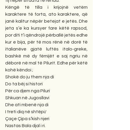
tij nëpër situata të rënda. 
Këngë të tilla i krijojnë vetëm 
karaktere të forta, ato karaktere, që 
janë kalitur nëpër betejat e jetës. Dhe 
jeta s’e ka kursyer fare këtë rapsod, 
por diti t’i qëndrojë përballë jetës edhe 
kur e bija, për të mos rënë në dorë të 
italianëve gjatë luftës italo-greke, 
bashkë më dy fëmijët e saj ngriu në 
dëborë në mal të Pilurit. Edhe për këtë 
kohë këndoi ;
Shokë do ju them nja di
Do ta bëj si histori
Për ca djem nga Piluri
Shkuan në Jugosllavi
Dhe ati mbenë nja di
I treti diq në shtëpi/
Çaçe Çipa s’kish njeri
Nastas Bala djal i ri. 