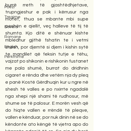
burrë rreth të gjashtëdhjetave, 
Poezi
trupngjeshur e pak i kërrusur nga 
Tregime
motet, thua se mbante mbi supe 
peshën e qiellit, veç halleve të tij të 
Novela
shumta. Kjo ditë e shënuar kishte 
Romane
mbledhur gjithë fshatin te i vetmi 
shesh, por djemtë si djem i kishin sytë 
English
te mandilet që feksin tutje e tëhu, 
Përkthime
vajzat po shikonin e rishikonin fustanet 
me pala shumë, burrat do dridhnin 
cigaret e rënda dhe vetëm nja dy pleq 
e panë Kostë Gërdhuqin kur u ngre në 
shesh të valles e po nxirrte ngadalë 
nga xhepi një shami të rudhosur, më 
shume se të palosur. E morën vesh që 
do hiqte vallen e rrëndë të pleqve, 
vallen e kënduar, por nuk dinin në se do 
këndonte ato këngë të vjetra apo do 