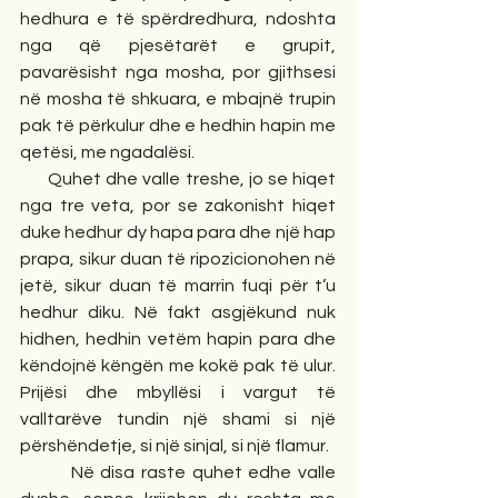
hedhura e të spërdredhura, ndoshta 
nga që pjesëtarët e grupit, 
pavarësisht nga mosha, por gjithsesi 
në mosha të shkuara, e mbajnë trupin 
pak të përkulur dhe e hedhin hapin me 
qetësi, me ngadalësi. 
      Quhet dhe valle treshe, jo se hiqet 
nga tre veta, por se zakonisht hiqet 
duke hedhur dy hapa para dhe një hap 
prapa, sikur duan të ripozicionohen në 
jetë, sikur duan të marrin fuqi për t’u 
hedhur diku. Në fakt asgjëkund nuk 
hidhen, hedhin vetëm hapin para dhe 
këndojnë këngën me kokë pak të ulur. 
Prijësi dhe mbyllësi i vargut të 
valltarëve tundin një shami si një 
përshëndetje, si një sinjal, si një flamur. 
        Në disa raste quhet edhe valle 