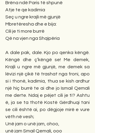
Brëna ndë Paris të shpunë
Atje te qe kadimia
Seç u ngre krajli më gjunjë
Mbretëresha dhe e bija:
Cili je ti more burrë
Që na vjen nga Shqipëria
A dale pak, dale. Kjo po qenka këngë. 
Këngë dhe ç’këngë se! Me demek, 
Krajli u ngre më gjunjë, me demek sa 
lëvizi një çikë të trashat nga froni, apo 
si i thonë, kadimia, thua se kish ardhur 
një hiç burrë te ai dhe jo Ismail Qemali 
me derte. Ndaj e pëjet cili je ti? Ashtu 
ë, ja se ta thotë Kostë Gërdhuqi tani 
se cili është ai, po dëgjoje mirë e vure 
vëth në vesh; 
Unë jam o unë jam, ohoo, 
unë jam Smail Qemali, ooo