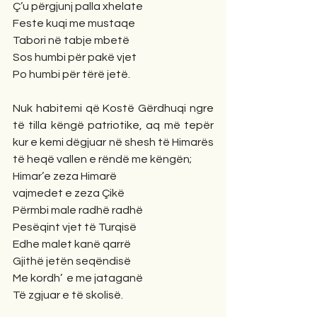
Ç’u përgjunj palla xhelate
Feste kuqi me mustaqe
Tabori në tabje mbetë
Sos humbi për pakë vjet
Po humbi për tërë jetë. 
Nuk habitemi që Kostë Gërdhuqi ngre 
të tilla këngë patriotike, aq më tepër 
kur e kemi dëgjuar në shesh të Himarës 
të heqë vallen e rëndë me këngën; 
Himar’e zeza Himarë
vajmedet e zeza Çikë
Përmbi male radhë radhë
Pesëqint vjet të Turqisë
Edhe malet kanë qarrë
Gjithë jetën seqëndisë
Me kordh’  e me jataganë
Të zgjuar e të skolisë. 