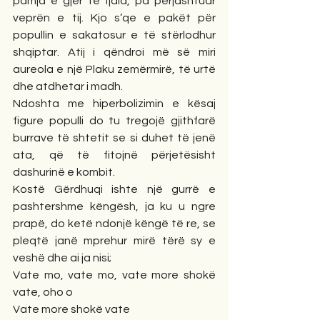
pamja e gjer te fjala, pa përjashtuar 
veprën e tij. Kjo s’qe e pakët për 
popullin e sakatosur e të stërlodhur 
shqiptar. Atij i qëndroi më së miri 
aureola e një Plaku zemërmirë, të urtë 
dhe atdhetar i madh. 
Ndoshta me hiperbolizimin e kësaj 
figure populli do tu tregojë gjithfarë 
burrave të shtetit se si duhet të jenë 
ata, që të fitojnë përjetësisht 
dashurinë e kombit. 
Kostë Gërdhuqi ishte një gurrë e 
pashtershme këngësh, ja ku u ngre 
prapë, do ketë ndonjë këngë të re, se 
pleqtë janë mprehur mirë tërë sy e 
veshë dhe ai ja nisi;
Vate mo, vate mo, vate more shokë 
vate, oho o 
Vate more shokë vate