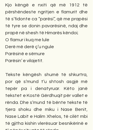
Kjo këngë e nxiti që më 1912 të 
përshëndeste ngritjen e flamurit dhe 
të s’fidonte ca “parësi’’, që me prapësi 
të tyre se donin pavarësinë, ndaj dhe 
prapë në shesh të Himarës këndoi;
O flamur i kuq me lule
Derë më derë ç’u ngule
Parësinë e sëmure
Parësin’ e vilajetit. 
Tekste këngësh shumë të shkurtra, 
por që s’mund t’u shtosh asgjë më 
tepër pa i denatyruar. Këto janë 
tekstet e Kostë Gërdhuqit për vallet e 
rënda. Dhe s’mund të bënte tekste të 
tjera shoku dhe miku i Nase Benit, 
Nase Labit e Halim Xhelos, të cilët mbi 
të gjitha kishin vlerësuar besnikërinë e 