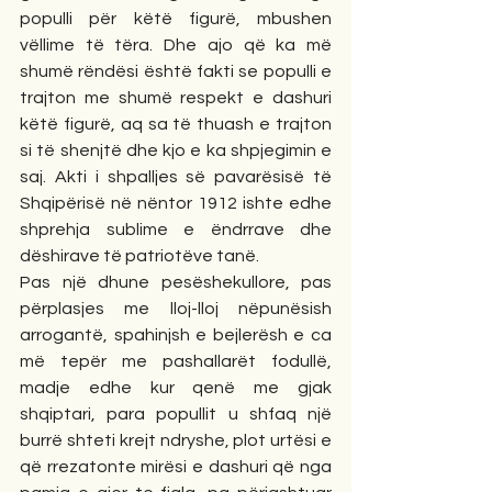
populli për këtë figurë, mbushen 
vëllime të tëra. Dhe ajo që ka më 
shumë rëndësi është fakti se populli e 
trajton me shumë respekt e dashuri 
këtë figurë, aq sa të thuash e trajton 
si të shenjtë dhe kjo e ka shpjegimin e 
saj. Akti i shpalljes së pavarësisë të 
Shqipërisë në nëntor 1912 ishte edhe 
shprehja sublime e ëndrrave dhe 
dëshirave të patriotëve tanë. 
Pas një dhune pesëshekullore, pas 
përplasjes me lloj-lloj nëpunësish 
arrogantë, spahinjsh e bejlerësh e ca 
më tepër me pashallarët fodullë, 
madje edhe kur qenë me gjak 
shqiptari, para popullit u shfaq një 
burrë shteti krejt ndryshe, plot urtësi e 
që rrezatonte mirësi e dashuri që nga 