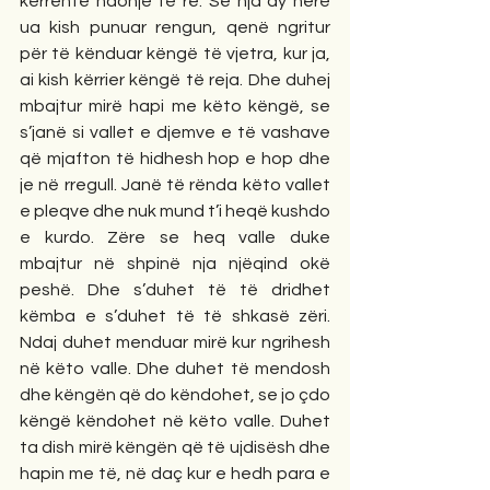
kërrente ndonjë të re. Se nja dy herë 
ua kish punuar rengun, qenë ngritur 
për të kënduar këngë të vjetra, kur ja, 
ai kish kërrier këngë të reja. Dhe duhej 
mbajtur mirë hapi me këto këngë, se 
s’janë si vallet e djemve e të vashave 
që mjafton të hidhesh hop e hop dhe 
je në rregull. Janë të rënda këto vallet 
e pleqve dhe nuk mund t’i heqë kushdo 
e kurdo. Zëre se heq valle duke 
mbajtur në shpinë nja njëqind okë 
peshë. Dhe s’duhet të të dridhet 
këmba e s’duhet të të shkasë zëri. 
Ndaj duhet menduar mirë kur ngrihesh 
në këto valle. Dhe duhet të mendosh 
dhe këngën që do këndohet, se jo çdo 
këngë këndohet në këto valle. Duhet 
ta dish mirë këngën që të ujdisësh dhe 
hapin me të, në daç kur e hedh para e 