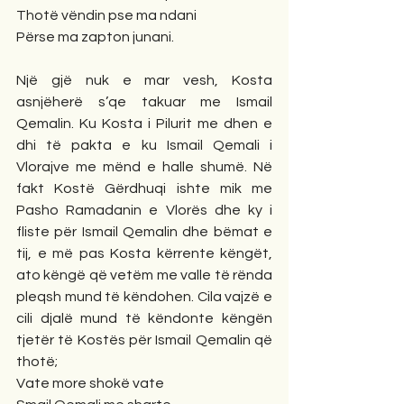
Thotë vëndin pse ma ndani
Përse ma zapton junani. 
Një gjë nuk e mar vesh, Kosta 
asnjëherë s’qe takuar me Ismail 
Qemalin. Ku Kosta i Pilurit me dhen e 
dhi të pakta e ku Ismail Qemali i 
Vlorajve me mënd e halle shumë. Në 
fakt Kostë Gërdhuqi ishte mik me  
Pasho Ramadanin e Vlorës dhe ky i 
fliste për Ismail Qemalin dhe bëmat e 
tij, e më pas Kosta kërrente këngët, 
ato këngë që vetëm me valle të rënda 
pleqsh mund të këndohen. Cila vajzë e 
cili djalë mund të këndonte këngën 
tjetër të Kostës për Ismail Qemalin që 
thotë; 
Vate more shokë vate