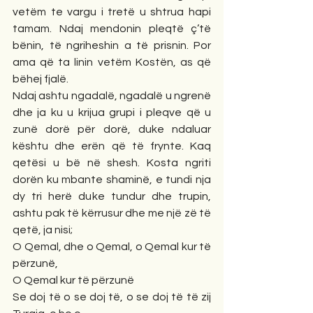
vetëm te vargu i tretë u shtrua hapi 
tamam. Ndaj mendonin pleqtë ç’të 
bënin, të ngriheshin a të prisnin. Por 
ama që ta linin vetëm Kostën, as që 
bëhej fjalë. 
Ndaj ashtu ngadalë, ngadalë u ngrenë 
dhe ja ku u krijua grupi i pleqve që u 
zunë dorë për dorë, duke ndaluar 
kështu dhe erën që të frynte. Kaq 
qetësi u bë në shesh. Kosta ngriti 
dorën ku mbante shaminë, e tundi nja 
dy tri herë duke tundur dhe trupin, 
ashtu pak të kërrusur dhe me një zë të 
qetë, ja nisi; 
O Qemal, dhe o Qemal, o Qemal kur të 
përzunë, 
O Qemal kur të përzunë
Se doj të o se doj të, o se doj të të zij 