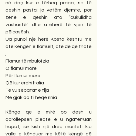
në daç kur e tërheq prapa, se të 
qeshin pastaj jo vetëm djemtë, por 
zënë e qeshin ato “cukulidha 
vashastë” dhe atëherë të vjen të 
pëlcasësh. 
Ua punoi një herë Kosta kështu me 
atë këngën e flamurit, atë de që thotë 
; 
Flamur të mbuloi zia
O flamur more
Për flamur more
Që kur erdhi Italia
Të vu sëpatat e tija
Me gjak do t’i heqë rinia
Kënga qe e mirë po desh u 
qorollepsën pleqtë e u ngatërruan 
hapat, se kish një dreq marifeti kjo 
valle e kënduar me këtë këngë që 