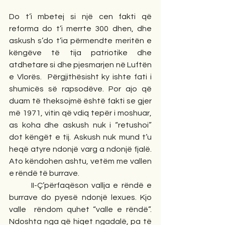
Do t’i mbetej si një cen fakti që 
reforma do t’i merrte 300 dhen, dhe 
askush s’do t’ia përmendte meritën e 
këngëve të tija patriotike dhe 
atdhetare si dhe pjesmarjen në Luftën 
e Vlorës.  Përgjithësisht ky ishte fati i 
shumicës së rapsodëve. Por ajo që 
duam të theksojmë është fakti se gjer 
më 1971, vitin që vdiq tepër i moshuar, 
as koha dhe askush nuk i “retushoi” 
dot këngët e tij. Askush nuk mund t’u 
heqë atyre ndonjë varg a ndonjë fjalë. 
Ato këndohen ashtu, vetëm me vallen 
e rëndë të burrave. 
       II-Ç’përfaqëson vallja e rëndë e 
burrave do pyesë ndonjë lexues. Kjo 
valle  rëndom quhet “valle e rëndë”. 
Ndoshta nga që hiqet ngadalë, pa të 