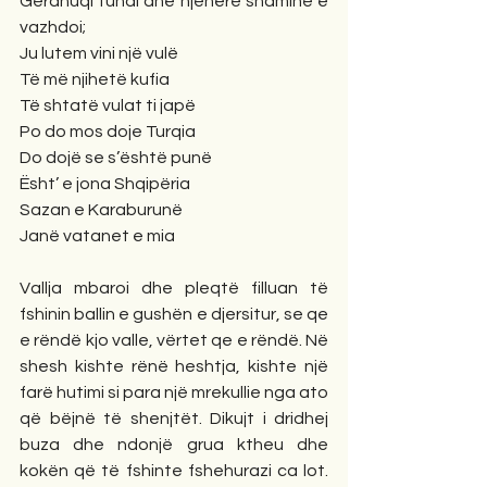
Gërdhuqi tundi dhe njëherë shaminë e 
vazhdoi; 
Ju lutem vini një vulë
Të më njihetë kufia
Të shtatë vulat ti japë
Po do mos doje Turqia
Do dojë se s’është punë
Ësht’ e jona Shqipëria
Sazan e Karaburunë
Janë vatanet e mia
Vallja mbaroi dhe pleqtë filluan të 
fshinin ballin e gushën e djersitur, se qe 
e rëndë kjo valle, vërtet qe e rëndë. Në 
shesh kishte rënë heshtja, kishte një 
farë hutimi si para një mrekullie nga ato 
që bëjnë të shenjtët. Dikujt i dridhej 
buza dhe ndonjë grua ktheu dhe 
kokën që të fshinte fshehurazi ca lot. 