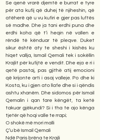
Se qenë vrarë djemtë e burrat e tyre 
për ata kufij që duhej të njiheshin, që 
atëherë që u vu kufiri e gjer pas luftës 
së madhe. Dhe ja tani erdhi puna dhe 
erdhi koha që t’i heqin në vallen e 
rëndë të kënduar të pleqve. Duket 
sikur është aty te sheshi i kishës ku 
hiqet vallja, Ismail Qemali tek i sokëllin 
Krajlit për kufijtë e vendit. Dhe eja e ri i 
qetë pastaj, pas gjithë atij emocioni 
që krijonte arti i asaj valleje. Po dhe ki 
Kosta, ku i gjen ato llafe dhe si i qëndis 
ashtu xhanëm. Dhe sidomos për Ismail 
Qemalin i qan fare këngët, ta ketë 
takuar gjëkundi? Si i tha te ajo kënga 
tjetër që hoqi valle te rrapi; 
O shokë më mori malli
Ç’u bë Ismail Qemali
Ndë Paris brëna te Krajli