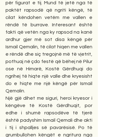
për figurat e tij. Mund të jetë nga të 
paktët rapsodë që ngriti këngë, të 
cilat këndohen vetëm me vallen e 
rëndë të burrave. Interesant është 
fakti që vetën nga ky rapsod na kanë 
ardhur gjer më sot disa këngë për 
Ismail Qemalin, të cilat hiqen me vallen 
e rëndë dhe siç tregojnë më të vjetrit, 
pothuaj në çdo festë që bëhej në Pilur 
ose në Himarë, Kostë Gërdhuqi do 
ngrihej të hiqte një valle dhe kryesisht 
do e hiqte me një këngë për Ismail 
Qemalin. 
Një gjë dihet me siguri, heroi kryesor i 
këngëve të Kostë Gërdhuqit, por 
edhe i shumë rapsodëve të tjerë 
është padyshim Ismail Qemali dhe akti 
i tij i shpalljes së pavarësisë. Po të 
grumbullohen këngët e ngritura nga 