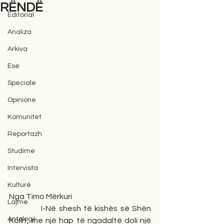
RËNDË
Editorial
Analiza
Arkiva
Ese
Speciale
Opinione
Komunitet
Reportazh
Studime
Intervista
Kulturë
Nga Timo Mërkuri
Lajme
            I-Në shesh të kishës së Shën 
Antologji
Kollit, me një hap të ngadaltë doli një 