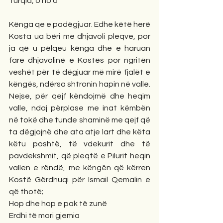
Turqia, o ho o
Kënga qe e padëgjuar. Edhe këtë herë 
Kosta ua bëri me dhjavoli pleqve, por 
ja që u pëlqeu kënga dhe e haruan 
fare dhjavolinë e Kostës por ngritën 
veshët për të dëgjuar më mirë fjalët e 
këngës, ndërsa shtronin hapin në valle. 
Nejse, për qejf këndojmë dhe heqim 
valle, ndaj përplase me inat këmbën 
në tokë dhe tunde shaminë me qejf që 
ta dëgjojnë dhe ata atje lart dhe këta 
këtu poshtë, të vdekurit dhe të 
pavdekshmit, që pleqtë e Pilurit heqin 
vallen e rëndë, me këngën që kërren 
Kostë Gërdhuqi për Ismail Qemalin e 
që thotë;
Hop dhe hop e pak të zunë
Erdhi të mori gjemia