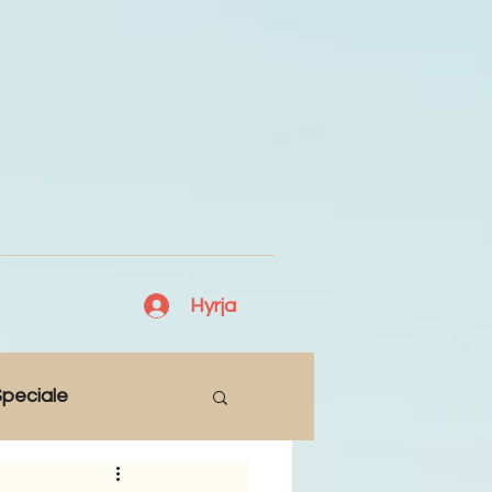
Hyrja
peciale
Lajme