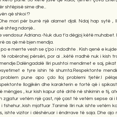
r shtëpisë sime dhe...
vën që shkoi !?
he mori për burrë një alamet djali. Ndaj hap sytë , Il
në shteg ndonjë...
ë e vendosur Adriana.-Nuk dua t'a dëgjoj këtë muhabet. Il
jerë as që më bjen mendja.
 nuk po e merrte vesh se ç'po i ndodhte . Kish qenë e kuj
të robërohej përsëri, por ai ...këtë rradhë nuk i kish t
ë mendje.Dalëngadalë Iliri pushtoi mendimet e saj, pika
ësyetimet e tyre ishin të shumta.Respektonte mendim
problem pune apo çdo lloj problemi tjetër.I pëlq
respektonte llogjikën dhe karakterin e fortë që i spikast
mëngjes , kur kish kapur atë dritë në shikimin e tij, at
sh zgjatur vetëm një çast, një çast të vetëm sepse ai i k
 fshehur...kish mjaftuar .Tanimë Iliri nuk ishte vetëm ko
 ishte vizitor i dëshëruar i ëndrrave të saja. Dhe ajo 