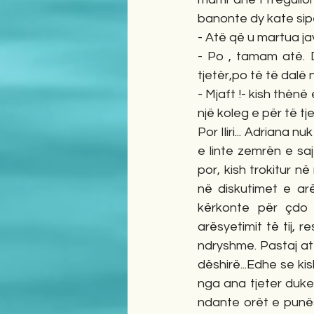
banonte dy kate sipë
- Atë që u martua ja
- Po , tamam atë. D
tjetër,po të të dalë 
- Mjaft !- kish thën
një koleg e për të t
Por Iliri... Adriana
e linte zemrën e saj 
por, kish trokitur n
në diskutimet e ar
kërkonte për çdo 
arësyetimit të tij, 
ndryshme. Pastaj atë 
dëshirë...Edhe se ki
nga ana tjeter duke i
ndante orët e punës,