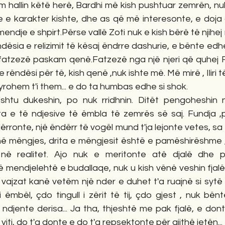
e kam hallin këtë herë, Bardhi më kish pushtuar zemrën, 
je e karakter kishte, dhe as që më interesonte, e doja
mendje e shpirt.Përse vallë Zoti nuk e kish bërë të njihe
ndësia e relizimit të kësaj ëndrre dashurie, e bënte edh
fatzezë paskam qenë.Fatzezë nga një njeri që quhej 
e rëndësi për të, kish qenë ,nuk ishte më. Më mirë , Iliri të
rohem t'i them... e do ta humbas edhe si shok.
kështu dukeshin, po nuk rridhnin. Ditët pengoheshin
 e të ndjesive të ëmbla të zemrës së saj. Fundja ,
rronte, një ëndërr të vogël mund t'ja lejonte vetes, sa t
 në mëngjes, drita e mëngjesit është e pamëshirëshme ,
 në realitet. Ajo nuk e meritonte atë djalë dhe pik
 mendjelehtë e budallaqe, nuk u kish vënë veshin fjalë
vajzat kanë vetëm një nder e duhet t'a ruajnë si sytë e bal
i ëmbël, çdo tingull i zërit të tij, çdo gjest , nuk bënt
djente derisa... Ja tha, thjeshtë me pak fjalë, e donte 
 viti, do t'a donte e do t'a repsektonte për gjithë jetën...