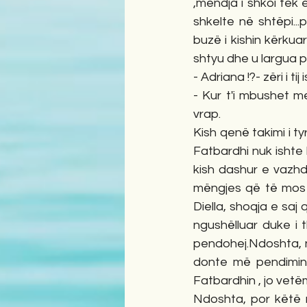
,mendja i shkoi tek 
shkelte në shtëpi...
buzë i kishin kërkuar 
shtyu dhe u largua prej
- Adriana !?- zëri i t
- Kur t'i mbushet m
vrap.
Kish qenë takimi i tyr
Fatbardhi nuk ishte 
kish dashur e vazhd
mëngjes që të mos b
Diella, shoqja e saj
ngushëlluar duke i 
pendohej.Ndoshta, n
donte më pendimin e
Fatbardhin , jo vetë
Ndoshta, por këtë m