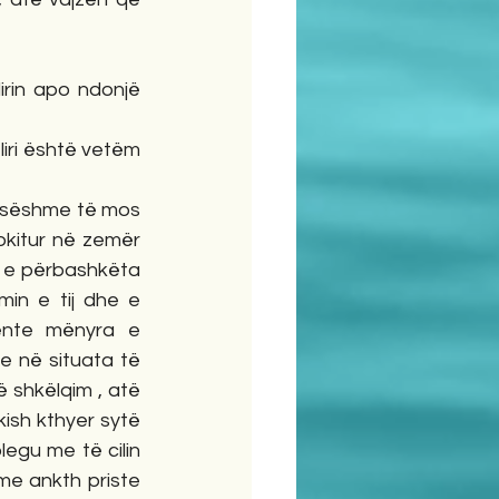
irin apo ndonjë 
iri është vetëm 
desëshme të mos 
rokitur në zemër 
t e përbashkëta 
in e tij dhe e 
ente mënyra e 
e në situata të 
ë shkëlqim , atë 
ish kthyer sytë 
legu me të cilin 
me ankth priste 