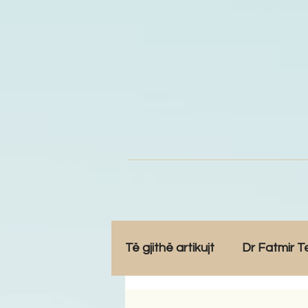
Të gjithë artikujt
Dr Fatmir T
Opinione
Komunitet