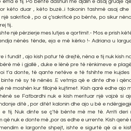
e ëma e tij. Po bënte dashuri me djalin e asaj gruaje që 
por këto duar , këto buzë...i takonin tashmë asaj dhe j
një sakrificë , po ai ç'sakrificë po bënte, po sikur nëna e 
 tij..
ij ishte një përzierje mes lutjes e qortimit.- Mos e prish k
endja nënës tënde, eja e më kërko !- Adriana u largu
e i fundit , ajo kish patur të drejtë, nëna e tij nuk kish n
bërë më i gjallë , duke e lënë pre të rënkimeve e plagëve
oi t'a donte, të qante netëve e të fshihte me kujdes s
inte në sy të nënës .E vetmja që e dinte dhe i qëndr
 që në moshën kur fillojnë kujtimet. Kish qarë edhe ajo m
thënë se Fatbardhi nuk e kish merituar një vajzë si aj
donje ditë , por ditët kalonin dhe ajo u bë e ndërgjeg
 tij. Nuk dinte se ç'të bënte më me të. Arriti deri 
m që nuk e donte më ,por as edhe e urrente. Kish qenë 
endim e largonte shpejt, ishte e sigurtë që ai e kish