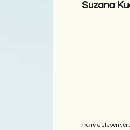
Suzana Kuq
Antologji
Poezi
Tre
marrë e stepën sëris