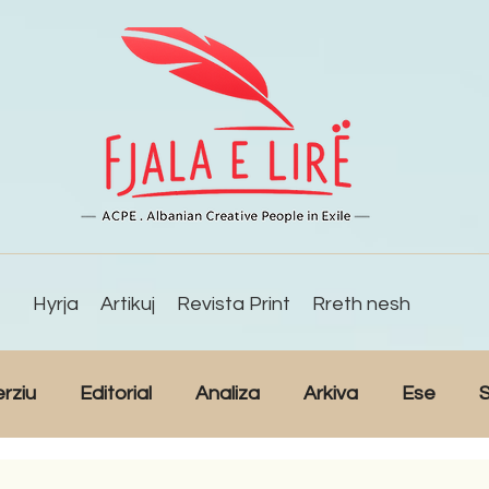
Hyrja
Artikuj
Revista Print
Rreth nesh
erziu
Editorial
Analiza
Arkiva
Ese
S
Reportazh
Studime
Intervista
Kulturë