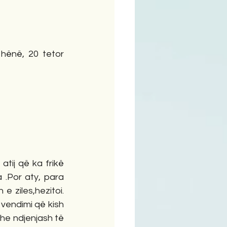
ime
 hënë, 20 tetor 
atij që ka frikë 
.Por aty, para 
e ziles,hezitoi. 
vendimi që kish 
he ndjenjash të 