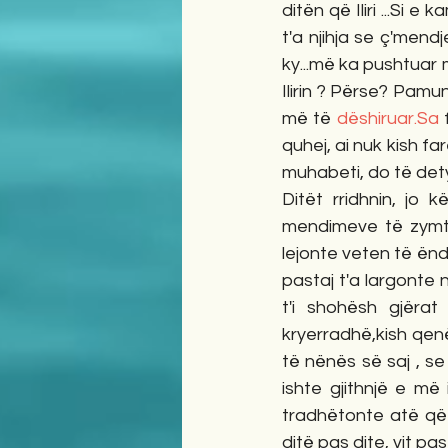
ditën që Iliri ...Si 
t'a njihja se ç'mend
ky...më ka pushtuar 
Ilirin ? Përse? Pamu
më të 
dëshiruar.Sa
 
quhej, ai nuk kish far
muhabeti, do të dety
Ditët rridhnin, jo 
mendimeve të zymta
lejonte veten të ëndë
pastaj t'a largonte
t'i shohësh gjërat
kryerradhë,kish qenë
të nënës së saj , se 
ishte gjithnjë e më 
tradhëtonte atë që n
ditë pas dite, vit pas