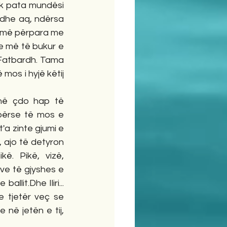
nuk pata mundësi 
 dhe aq, ndërsa 
j më përpara me 
e më të bukur e 
Fatbardh. Tama 
 mos i hyjë këtij 
 në çdo hap të 
përse të mos e 
'a zinte gjumi e 
 ajo të detyron 
ë. Pikë, vizë, 
ve të gjyshes e 
lit.Dhe Iliri... 
e tjetër veç se 
në jetën e tij, 