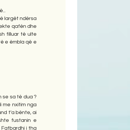
...
ë largët ndërsa 
rekte qafën dhe 
filluar të ulte 
ë e ëmbla që e 
n se sa të dua ?
i me nxitim nga 
nd t'a bënte, ai 
hte fustanin e 
 Fatbardhi i tha 