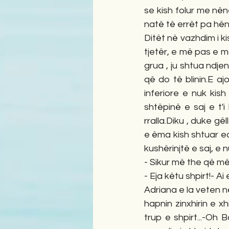
se kish folur me nënë
natë të errët pa hënë
Ditët në vazhdim i kis
tjetër, e më pas e m
grua , ju shtua ndje
që do të blinin.E a
inferiore e nuk kis
shtëpinë e saj e t'
rralla.Diku , duke gël
e ëma kish shtuar edh
kushërinjtë e saj, e 
- Sikur më the që m
- Eja këtu shpirt!- A
Adriana e la veten në
hapnin zinxhirin e x
trup e shpirt...-Oh 