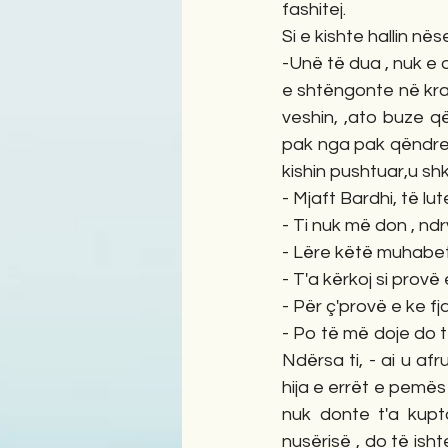
fashitej.
Si e kishte hallin n
-Unë të dua , nuk e 
e shtëngonte në kra
veshin, ,ato buze që
pak nga pak qëndres
kishin pushtuar,u shk
- Mjaft Bardhi, të lu
- Ti nuk më don , n
- Lëre këtë muhabet 
- T'a kërkoj si prov
- Për ç'provë e ke fj
- Po të më doje do 
Ndërsa ti, - ai u af
hija e errët e pemës 
nuk donte t'a kupto
nusërisë , do të isht