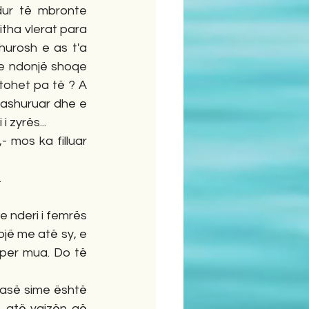
dur të mbronte 
itha vlerat para 
hurosh e as t'a 
n e ndonjë shoqe 
tohet pa të ? A 
dashuruar dhe e 
i zyrës...
- mos ka filluar 
.
 nderi i femrës 
jë me atë sy, e 
 per mua. Do të 
masë sime është 
, atë vajzën që 