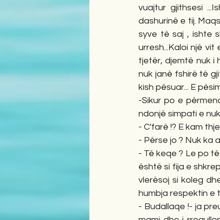
vuajtur gjithsesi .
dashurinë e tij. Maqs
syve të saj , ishte 
urresh...Kaloi një vi
tjetër, djemtë nuk i
nuk janë fshirë të g
kish pësuar... E pësimi
-Sikur po e përmend s
ndonjë simpati e nu
- C'farë !? E kam thj
- Përse jo ? Nuk ka 
- Të keqe ? Le po të
është si fija e shkr
vlerësoj si koleg dh
humbja respektin e ti
- Budallaqe !- ja pr
mami dhe i rregullon