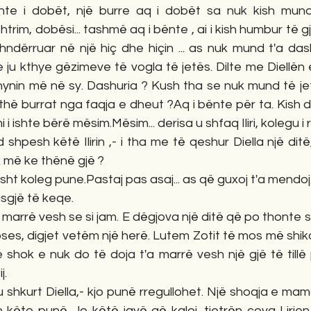
..Ishte i dobët, një burre aq i dobët sa nuk kish mun
htrim, dobësi... tashmë aq i bënte , ai i kish humbur të gj
shndërruar në një hiç dhe hiçin ... as nuk mund t'a das
t e ju kthye gëzimeve të vogla të jetës. Dilte me Diellë
 hynin më në sy. Dashuria ? Kush tha se nuk mund të je
jithë burrat nga faqja e dheut ?Aq i bënte për ta. Kish 
 i ishte bërë mësim.Mësim... derisa u shfaq Iliri, kolegu i ri 
hpesh këtë Ilirin ,- i tha me të qeshur Diella një ditë,
k më ke thënë gjë ?
esht koleg pune.Pastaj pas asaj... as që guxoj t'a mendoj
asgjë të keqe.
 marrë vesh se si jam. E dëgjova një ditë që po thonte se
epses, digjet vetëm një herë. Lutem Zotit të mos më shiko
e shok e nuk do të doja t'a marrë vesh një gjë të tillë
j.
eu shkurt Diella,- kjo punë rregullohet. Një shoqja e ma
 këto punë. Jo këtë javë që kaloi, tjetrën çova Lirien