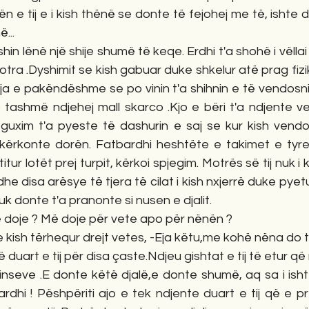
n e tij e i kish thënë se donte të fejohej me të, ishte 
...
hin lënë një shije shumë të keqe. Erdhi t'a shohë i vëllai i t
otra .Dyshimit se kish gabuar duke shkelur atë prag fizik
nja e pakëndëshme se po vinin t'a shihnin e të vendosnin 
jo tashmë ndjehej mall skarco .Kjo e bëri t'a ndjente 
h guxim t'a pyeste të dashurin e saj se kur kish vendo
i kërkonte dorën. Fatbardhi heshtëte e takimet e tyr
ltitur lotët prej turpit, kërkoi spjegim. Motrës së tij nuk i
e disa arësye të tjera të cilat i kish nxjerrë duke pyetu
nuk donte t'a pranonte si nusen e djalit.
ë doje ? Më doje për vete apo për nënën ?
i e kish tërhequr drejt vetes, -Eja këtu,me kohë nëna do 
 duart e tij për disa çaste.Ndjeu gishtat e tij të etur që
hinseve .E donte këtë djalë,e donte shumë, aq sa i ish
Bardhi ! Pëshpëriti ajo e tek ndjente duart e tij që e pr