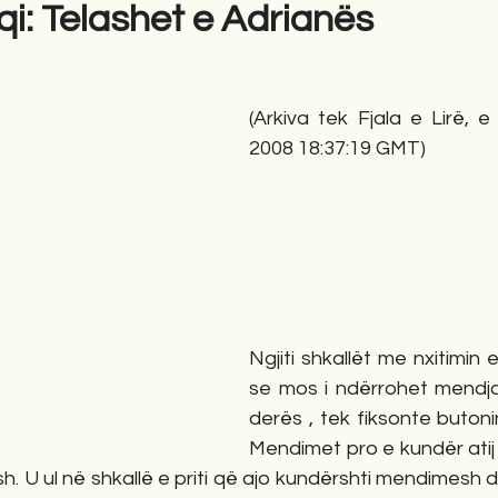
i: Telashet e Adrianës
gime
Novela
Romane
English
Përkth
(Arkiva tek Fjala e Lirë, e
2008 18:37:19 GMT)
Ngjiti shkallët me nxitimin e 
se mos i ndërrohet mendja 
derës , tek fiksonte butonin 
Mendimet pro e kundër atij 
h. U ul në shkallë e priti që ajo kundërshti mendimesh d