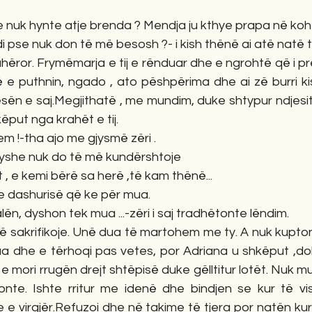
ëse nuk hynte atje brenda ? Mendja ju kthye prapa në kohë
di pse nuk don të më besosh ?- i kish thënë ai atë natë t
hëror. Frymëmarja e tij e rënduar dhe e ngrohtë që i p
 e puthnin, ngado , ato pëshpërima dhe ai zë burri kish 
ën e saj.Megjithatë , me mundim, duke shtypur ndjesit
ëput nga krahët e tij.
tem !-tha ajo me gjysmë zëri .
dryshe nuk do të më kundërshtoje
, e kemi bërë sa herë ,të kam thënë...
ë e dashurisë që ke për mua.
alën, dyshon tek mua ...-zëri i saj tradhëtonte lëndim.
të sakrifikoje. Unë dua të martohem me ty. A nuk kupto
rua dhe e tërhoqi pas vetes, por Adriana u shkëput ,dol
e mori rrugën drejt shtëpisë duke gëlltitur lotët. Nuk mu
nte. Ishte rritur me idenë dhe bindjen se kur të vis
e e virgjër.Refuzoi dhe në takime të tjera por natën kur