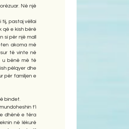
dorëzuar. Në një 
ij, pastaj vëllai 
 që e kish bërë 
si për një mall 
veten akoma më 
sur të vinte në 
e u bënë më të 
 kish pëlqyer dhe 
r për familjen e 
të bindet.
 mundoheshin t'i 
te dhënë e tëra 
eknin në lëkurë 