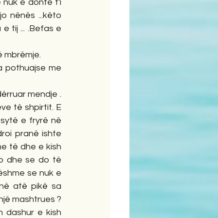
nuk e donte t'i 
o nënës ...këto 
tij ... .Befas e 
ëtë mbrëmje.
a pothuajse me 
dërruar mendje . 
 të shpirtit. E 
ytë e fryrë në 
oi pranë ishte 
e të dhe e kish 
o dhe se do të 
jëshme se nuk e 
në atë pikë sa 
një mashtrues ? 
 dashur e kish 