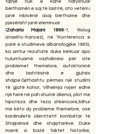
fqinje nuk e kanë ndryshuar 
bërthamën e saj të lashtë, ato vetëm i 
janë mbivënë asaj bërthame dhe 
pjesërisht janë eleminuar.
(
Zaharia Majani 1899
-?, filolog 
izraelito-francez), në "Konferenca e 
parë e studimeve albanologjike 1965), 
ka arritur rezultate duke kërkuar apo 
hulumtuarnë vazhdimësi për vite 
problemet themelore, autoktoninë 
dhe lashtësinë e gjuhës 
shqipe.Gjithashtu përmes një studimi 
të gjatë kohor, Vilhelmja nxjerr edhe 
një herë në pah shumë dilema, plot me 
hipoteza dhe teza shkencore,lidhur 
me këto dy probleme themelore, ose 
kardinaletë identitetit kombëtar të 
Shqipërisë dhe shqiptarëve. Duke 
marrë si bazë faktet historike, 