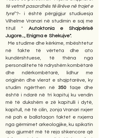
të vetmit pasardhës të ilirëve në trojet e 
tyre
”?- i është përgjigjur studiuesja 
Vilhelme Vranari në studimin e saj me 
titull " 
Autoktonia e Shqipërisë 
Jugore..., Enigma e
Shekujve".
  Me studime dhe kërkime, mbështetur  
në fakte të vërteta dhe ato 
kundërshtuese, të thëna nga 
personalitete të ndryshëm kombëtarë 
dhe ndërkombëtarë, lidhur me 
origjinën dhe vlerat e shqiptarëve, ky 
studim ngërthen në 
350
 faqe dhe 
është i ndarë në tri kapituj ku vendin 
më të dukshëm e zë kapitulli i dytë, 
kapitull, në të cilin, zonja Vranari nxjerr 
në pah e ballafaqon faktet e nxjerra 
nga gërmimet arkeologjike, ku spikatin 
apo gjurmët më të reja shkencore që 