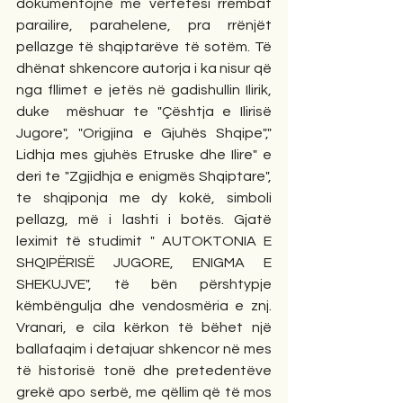
dokumentojnë me vërtetësi rrembat 
parailire, parahelene, pra rrënjët 
pellazge të shqiptarëve të sotëm. Të 
dhënat shkencore autorja i ka nisur që 
nga fllimet e jetës në gadishullin Ilirik, 
duke  mëshuar te "Çështja e Ilirisë 
Jugore", "Origjina e Gjuhës Shqipe"," 
Lidhja mes gjuhës Etruske dhe Ilire" e 
deri te "Zgjidhja e enigmës Shqiptare", 
te shqiponja me dy kokë, simboli 
pellazg, më i lashti i botës. Gjatë 
leximit të studimit " AUTOKTONIA E 
SHQIPËRISË JUGORE, ENIGMA E 
SHEKUJVE", të bën përshtypje 
këmbëngulja dhe vendosmëria e znj. 
Vranari, e cila kërkon të bëhet një 
ballafaqim i detajuar shkencor në mes 
të historisë tonë dhe pretedentëve 
grekë apo serbë, me qëllim që të mos 