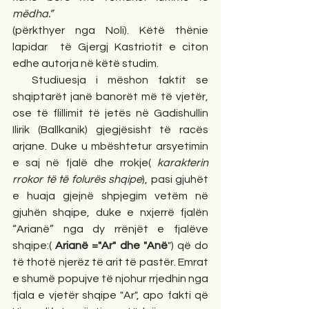
mëdha.”
(përkthyer nga Noli). Këtë thënie 
lapidar  të Gjergj Kastriotit e citon 
edhe autorja në këtë studim. 
  Studiuesja i mëshon faktit se 
shqiptarët janë banorët më të vjetër, 
ose të flillimit të jetës në Gadishullin 
Ilirik (Ballkanik) gjegjësisht të racës 
arjane. Duke u mbështetur arsyetimin 
e saj në fjalë dhe rrokje( 
karakterin 
rrokor të të folurës shqipe
), pasi gjuhët 
e huaja gjejnë shpjegim vetëm në 
gjuhën shqipe, duke e nxjerrë fjalën 
“Arianë” nga dy rrënjët e fjalëve 
shqipe:( 
Arianë ="Ar" dhe "Anë
") që do 
të thotë njerëz të arit të pastër. Emrat 
e shumë popujve të njohur rrjedhin nga 
fjala e vjetër shqipe "Ar", apo fakti që 