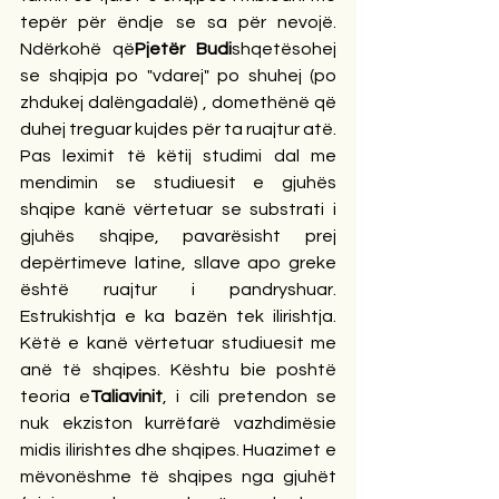
tepër për ëndje se sa për nevojë. 
Ndërkohë që
Pjetër Budi
shqetësohej 
se shqipja po "vdarej" po shuhej (po 
zhdukej dalëngadalë) , domethënë që 
duhej treguar kujdes për ta ruajtur atë. 
Pas leximit të këtij studimi dal me 
mendimin se studiuesit e gjuhës 
shqipe kanë vërtetuar se substrati i 
gjuhës shqipe, pavarësisht prej 
depërtimeve latine, sllave apo greke 
është ruajtur i pandryshuar. 
Estrukishtja e ka bazën tek ilirishtja. 
Këtë e kanë vërtetuar studiuesit me 
anë të shqipes. Kështu bie poshtë 
teoria e
Taliavinit
, i cili pretendon se 
nuk ekziston kurrëfarë vazhdimësie 
midis ilirishtes dhe shqipes. Huazimet e 
mëvonëshme të shqipes nga gjuhët 