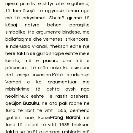
njeriut primitiv, e shtyn atë të gdhend, 
të formësojë, të ngjyrosë forma nga 
më të ndryshmet. Shumë gjurmë të 
kësaj natyre bëhen paraqitje 
simbolike. Me argumente bindëse, me 
ballafaqime dhe vërtetësi shkencore, 
e nderuara Vranari, thekson edhe një 
herë faktin se gjuha shqipe është më e 
lashta, më e pasura dhe më e 
përsosura, të cilën nuke ka asimiluar 
dot asnjë invasion.Këtë studiuesja 
Varnari e ka argumentuar me 
mbishkrime të lashta qysh nga 
neoliti.Nuk është  e rastit atëherë, 
që
Gjon Buzuku
, në ato pak radhë në 
fund të librit të vitit 1555, përmend 
gjuhën tonë, kurse
Frang Bardhi
, në 
fund të fjalorit të vitit 1635 thekson 
faktin se fjalët e shqipes i mblodhi më 