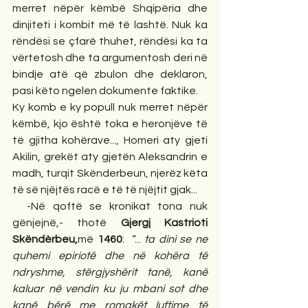
merret nëpër këmbë Shqipëria dhe 
dinjiteti i kombit më të lashtë. Nuk ka 
rëndësi se çfarë thuhet, rëndësi ka ta 
vërtetosh dhe ta argumentosh deri në 
bindje atë që zbulon dhe deklaron, 
pasi këto ngelen dokumente faktike.
Ky komb e ky popull nuk merret nëpër 
këmbë, kjo është toka e heronjëve të 
të gjitha kohërave..., Homeri aty gjeti 
Akilin, grekët aty gjetën Aleksandrin e 
madh, turqit Skënderbeun, njerëz këta 
të së njëjtës racë e të të njëjtit gjak...
  -Në qoftë se kronikat tona nuk 
gënjejnë,- thotë 
Gjergj Kastrioti 
Skëndèrbeu,
më 
1460
:  “... 
ta dini se ne 
quhemi epiriotë dhe në kohëra të 
ndryshme, stërgjyshërit tanë, kanë 
kaluar në vendin ku ju mbani sot dhe 
kanë bërë me romakët luftime të 