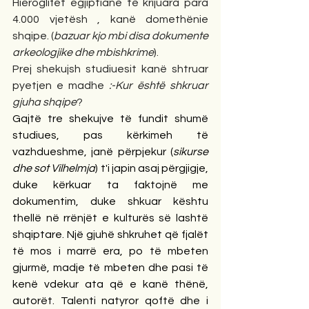
Hieroglifet egjiptiane të krijuara para 
4.000 vjetësh , kanë domethënie 
shqipe. (
bazuar kjo mbi disa dokumente 
arkeologjike dhe mbishkrime
).
Prej shekujsh studiuesit kanë shtruar 
pyetjen e madhe 
:-Kur është shkruar 
gjuha shqipe
? 
Gajtë tre shekujve të fundit shumë 
studiues, pas kërkimeh të 
vazhdueshme, janë përpjekur (
sikurse 
dhe sot Vilhelmja
) t'i japin asaj përgjigje, 
duke kërkuar ta faktojnë me 
dokumentim, duke shkuar kështu 
thellë në rrënjët e kulturës së lashtë 
shqiptare. Një gjuhë shkruhet që fjalët 
të mos i marrë era, po të mbeten 
gjurmë, madje të mbeten dhe pasi të 
kenë vdekur ata që e kanë thënë, 
autorët. Talenti natyror qoftë dhe i 