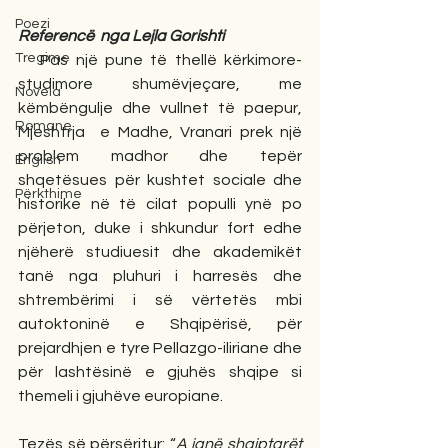
Poezi
Referencë
nga Lejla Gorishti
Tregime
   Pas një pune të thellë kërkimore- 
studimore shumëvjeçare, me 
Novela
këmbëngulje dhe vullnet të paepur, 
Romane
Mjeshtrja  e Madhe, Vranari prek një 
problem madhor dhe tepër 
English
shqetësues për kushtet sociale dhe 
Përkthime
historike në të cilat populli ynë po 
përjeton, duke i shkundur fort edhe 
njëherë studiuesit dhe akademikët 
tanë nga pluhuri i harresës dhe 
shtrembërimi i së vërtetës mbi 
autoktoninë e Shqipërisë, për 
prejardhjen e tyre Pellazgo-iliriane dhe 
për lashtësinë e gjuhës shqipe si 
themeli i gjuhëve europiane.
Tezës së përsëritur: “
A janë shqiptarët 