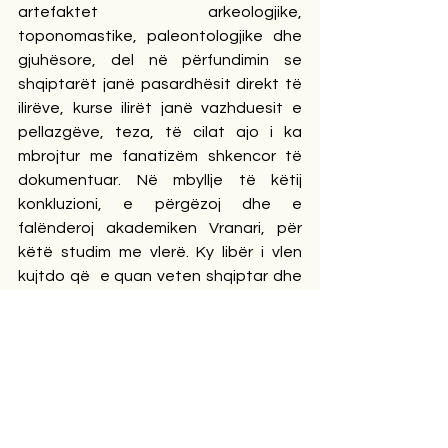
artefaktet arkeologjike, 
toponomastike, paleontologjike dhe 
gjuhësore, del në përfundimin se 
shqiptarët janë pasardhësit direkt të 
ilirëve, kurse ilirët janë vazhduesit e 
pellazgëve, teza, të cilat ajo i ka 
mbrojtur me fanatizëm shkencor të 
dokumentuar. Në mbyllje të këtij 
konkluzioni, e përgëzoj dhe e 
falënderoj akademiken Vranari, për 
këtë studim me vlerë. Ky libër i vlen 
kujtdo që  e quan veten shqiptar dhe 
që do të dijë nga ka ardhur , cilët kanë 
qenë të parët e tij dhe vlerat që mbart 
gjuha e vjetër shqipe, por mbi të gjithë 
ky studim i duhet brezit në vazhdim. 
Uroj me zemër të gëzojë shëndet të 
plotë dhe jetë të gjatë!