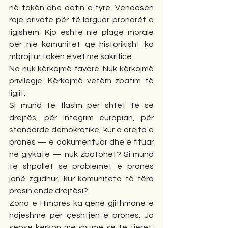
në tokën dhe detin e tyre. Vendosen 
roje private për të larguar pronarët e 
ligjshëm. Kjo është një plagë morale 
për një komunitet që historikisht ka 
mbrojtur tokën e vet me sakrificë.
Ne nuk kërkojmë favore. Nuk kërkojmë 
privilegje. Kërkojmë vetëm zbatim të 
ligjit.
Si mund të flasim për shtet të së 
drejtës, për integrim europian, për 
standarde demokratike, kur e drejta e 
pronës — e dokumentuar dhe e fituar 
në gjykatë — nuk zbatohet? Si mund 
të shpallet se problemet e pronës 
janë zgjidhur, kur komunitete të tëra 
presin ende drejtësi?
Zona e Himarës ka qenë gjithmonë e 
ndjeshme për çështjen e pronës. Jo 
sepse kërkon më shumë se të tjerët, 