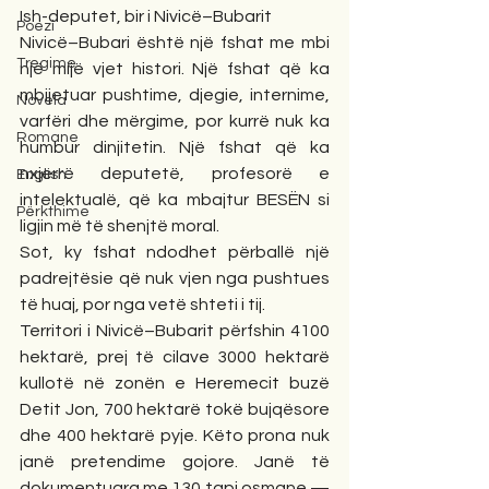
Ish-deputet, bir i Nivicë–Bubarit
Poezi
Nivicë–Bubari është një fshat me mbi 
Tregime
një mijë vjet histori. Një fshat që ka 
mbijetuar pushtime, djegie, internime, 
Novela
varfëri dhe mërgime, por kurrë nuk ka 
Romane
humbur dinjitetin. Një fshat që ka 
nxjerrë deputetë, profesorë e 
English
intelektualë, që ka mbajtur BESËN si 
Përkthime
ligjin më të shenjtë moral.
Sot, ky fshat ndodhet përballë një 
padrejtësie që nuk vjen nga pushtues 
të huaj, por nga vetë shteti i tij.
Territori i Nivicë–Bubarit përfshin 4100 
hektarë, prej të cilave 3000 hektarë 
kullotë në zonën e Heremecit buzë 
Detit Jon, 700 hektarë tokë bujqësore 
dhe 400 hektarë pyje. Këto prona nuk 
janë pretendime gojore. Janë të 
dokumentuara me 130 tapi osmane — 