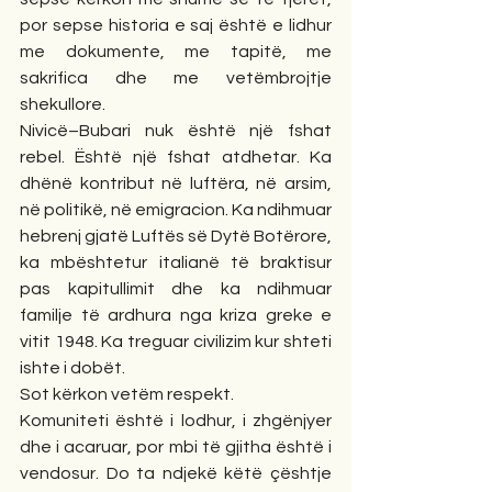
por sepse historia e saj është e lidhur 
me dokumente, me tapitë, me 
sakrifica dhe me vetëmbrojtje 
shekullore.
Nivicë–Bubari nuk është një fshat 
rebel. Është një fshat atdhetar. Ka 
dhënë kontribut në luftëra, në arsim, 
në politikë, në emigracion. Ka ndihmuar 
hebrenj gjatë Luftës së Dytë Botërore, 
ka mbështetur italianë të braktisur 
pas kapitullimit dhe ka ndihmuar 
familje të ardhura nga kriza greke e 
vitit 1948. Ka treguar civilizim kur shteti 
ishte i dobët.
Sot kërkon vetëm respekt.
Komuniteti është i lodhur, i zhgënjyer 
dhe i acaruar, por mbi të gjitha është i 
vendosur. Do ta ndjekë këtë çështje 