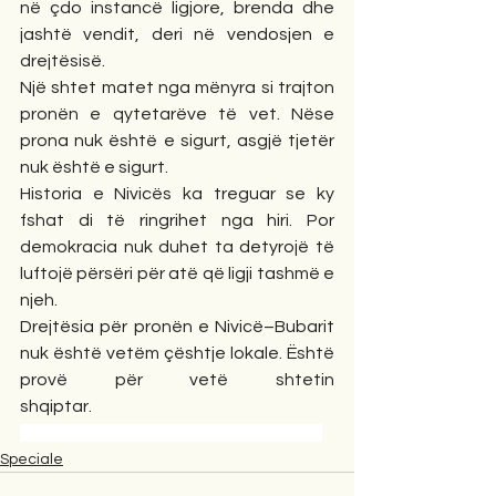
në çdo instancë ligjore, brenda dhe 
jashtë vendit, deri në vendosjen e 
drejtësisë.
Një shtet matet nga mënyra si trajton 
pronën e qytetarëve të vet. Nëse 
prona nuk është e sigurt, asgjë tjetër 
nuk është e sigurt.
Historia e Nivicës ka treguar se ky 
fshat di të ringrihet nga hiri. Por 
demokracia nuk duhet ta detyrojë të 
luftojë përsëri për atë që ligji tashmë e 
njeh.
Drejtësia për pronën e Nivicë–Bubarit 
nuk është vetëm çështje lokale. Është 
provë për vetë shtetin 
shqiptar.
Speciale