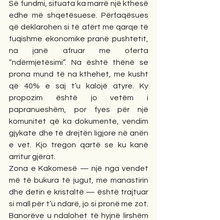
Së fundmi, situata ka marrë një kthesë 
edhe më shqetësuese. Përfaqësues 
që deklarohen si të afërt me qarqe të 
fuqishme ekonomike pranë pushtetit, 
na janë afruar me oferta 
“ndërmjetësimi”. Na është thënë se 
prona mund të na kthehet, me kusht 
që 40% e saj t’u kalojë atyre. Ky 
propozim është jo vetëm i 
papranueshëm, por fyes për një 
komunitet që ka dokumente, vendim 
gjykate dhe të drejtën ligjore në anën 
e vet. Kjo tregon qartë se ku kanë 
arritur gjërat.
Zona e Kakomesë — një nga vendet 
më të bukura të jugut, me manastirin 
dhe detin e kristaltë — është trajtuar 
si mall për t’u ndarë, jo si pronë me zot. 
Banorëve u ndalohet të hyjnë lirshëm 