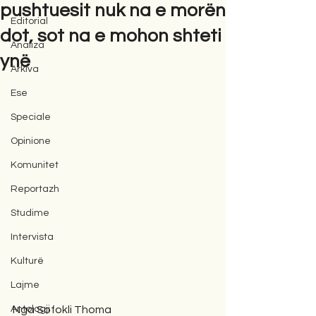
pushtuesit nuk na e morën
Editorial
dot, sot na e mohon shteti
Analiza
ynë
Arkiva
Ese
Speciale
Opinione
Komunitet
Reportazh
Studime
Intervista
Kulturë
Lajme
Antologji
Nga Sofokli Thoma