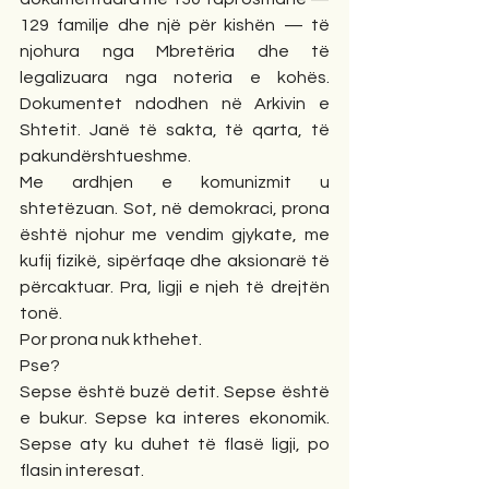
129 familje dhe një për kishën — të 
njohura nga Mbretëria dhe të 
legalizuara nga noteria e kohës. 
Dokumentet ndodhen në Arkivin e 
Shtetit. Janë të sakta, të qarta, të 
pakundërshtueshme.
Me ardhjen e komunizmit u 
shtetëzuan. Sot, në demokraci, prona 
është njohur me vendim gjykate, me 
kufij fizikë, sipërfaqe dhe aksionarë të 
përcaktuar. Pra, ligji e njeh të drejtën 
tonë.
Por prona nuk kthehet.
Pse?
Sepse është buzë detit. Sepse është 
e bukur. Sepse ka interes ekonomik. 
Sepse aty ku duhet të flasë ligji, po 
flasin interesat.