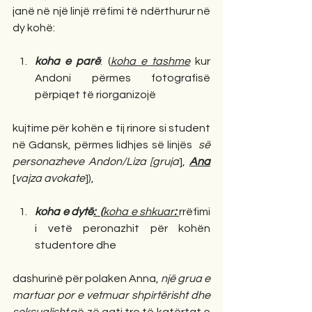
janë në një linjë rrëfimi të ndërthurur në 
dy kohë: 
koha e parë
: (
koha e tashme
 kur 
Andoni përmes fotografisë 
përpiqet të riorganizojë  
kujtime për kohën e tij rinore si student 
në Gdansk, përmes lidhjes së linjës  
së 
personazheve Andon/Liza [gruja
], 
Ana
[
vajza avokate
]), 
koha e dytë
:  (
koha e shkuar
: 
rrëfimi 
i vetë peronazhit për kohën 
studentore dhe  
dashurinë për polaken Anna, 
një grua e 
martuar por e vetmuar shpirtërisht dhe 