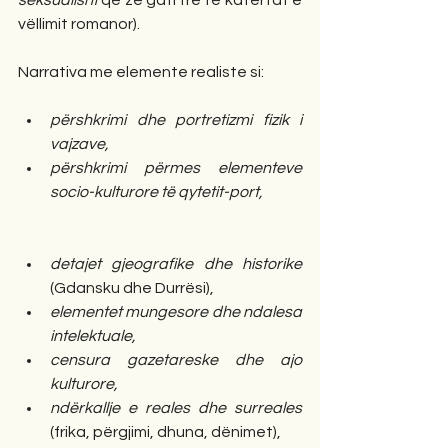
seksualisht
 që zë gati tre të katërtat e 
vëllimit romanor).  
Narrativa me elemente realiste si: 
përshkrimi dhe portretizmi fizik i 
vajzave,
përshkrimi përmes elementeve 
socio-kulturore të qytetit-port,
detajet gjeografike dhe historike
(Gdansku dhe Durrësi), 
elementet mungesore dhe ndalesa 
intelektuale,
censura gazetareske dhe ajo 
kulturore,
ndërkallje e reales dhe surreales
(frika, përgjimi, dhuna, dënimet), 