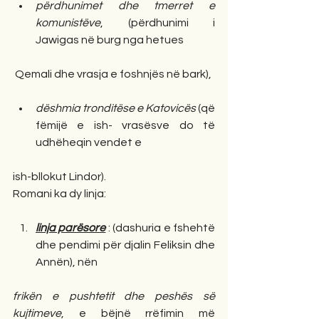
përdhunimet dhe tmerret e 
komunistëve
, (përdhunimi i 
Jawigas në burg nga hetues 
 Qemali dhe vrasja e foshnjës në bark), 
dëshmia tronditëse e Katovicës
 (që 
fëmijë e ish- vrasësve do të 
udhëheqin vendet e  
ish-bllokut Lindor). 
Romani ka dy linja:  
linja parësore
 : (dashuria e fshehtë 
dhe pendimi për djalin Feliksin dhe 
Annën), nën  
frikën e pushtetit dhe peshës së 
kujtimeve
, e bëjnë rrëfimin më 