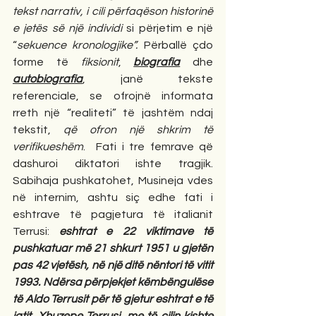
tekst narrativ, i cili përfaqëson historinë 
e jetës së një individi
 si përjetim e një 
“
sekuence kronologjike”. 
Përballë çdo 
forme të 
fiksionit
, 
biografia
 dhe 
autobiografia
, janë tekste 
referenciale, se ofrojnë informata 
rreth një “realiteti” të jashtëm ndaj 
tekstit, 
që ofron një shkrim të 
verifikueshëm
.  Fati i tre femrave që 
dashuroi diktatori ishte tragjik. 
Sabihaja pushkatohet, Musineja vdes 
në internim, ashtu siç edhe fati i 
eshtrave të pagjetura të italianit 
Terrusi: 
eshtrat e 22 viktimave të 
pushkatuar më 21 shkurt 1951 u gjetën 
pas 42 vjetësh, në një ditë nëntori të vitit 
1993. Ndërsa përpjekjet këmbëngulëse 
të Aldo Terrusit për të gjetur eshtrat e të 