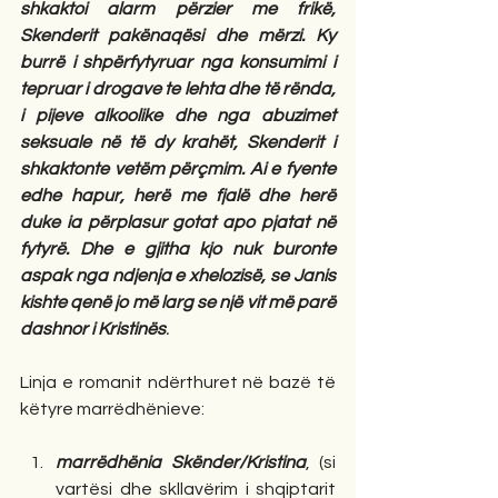
shkaktoi alarm përzier me frikë, 
Skenderit pakënaqësi dhe mërzi. Ky 
burrë i shpërfytyruar nga konsumimi i 
tepruar i drogave te lehta dhe të rënda, 
i pijeve alkoolike dhe nga abuzimet 
seksuale në të dy krahët, Skenderit i 
shkaktonte vetëm përçmim. Ai e fyente 
edhe hapur, herë me fjalë dhe herë 
duke ia përplasur gotat apo pjatat në 
fytyrë. Dhe e gjitha kjo nuk buronte 
aspak nga ndjenja e xhelozisë, se Janis 
kishte qenë jo më larg se një vit më parë 
dashnor i Kristinës
.
Linja e romanit ndërthuret në bazë të 
këtyre marrëdhënieve:  
marrëdhënia Skënder/Kristina
, (si 
vartësi dhe skllavërim i shqiptarit 