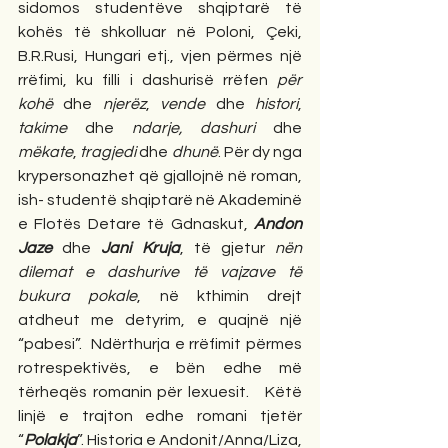
sidomos studentëve shqiptarë të 
kohës të shkolluar në Poloni, Çeki, 
B.R.Rusi, Hungari etj., vjen përmes një 
rrëfimi, ku filli i dashurisë rrëfen 
për 
kohë 
dhe
 njerëz
, 
vende 
dhe
 histori
, 
takime 
dhe
 ndarje, dashuri
 dhe 
mëkate
, 
tragjedi
 dhe 
dhunë
. Për dy nga 
krypersonazhet që gjallojnë në roman, 
ish- studentë shqiptarë në Akademinë 
e Flotës Detare të Gdnaskut, 
Andon 
Jaze
 dhe 
Jani Kruja
, të gjetur 
nën 
dilemat e dashurive të vajzave të 
bukura pokale
, në kthimin drejt 
atdheut me detyrim, e quajnë një 
“pabesi”.  Ndërthurja e rrëfimit përmes 
rotrespektivës, e bën edhe më 
tërheqës romanin për lexuesit.  
Këtë 
linjë e trajton edhe romani tjetër 
“
Polakja
”. Historia e Andonit/Anna/Liza, 