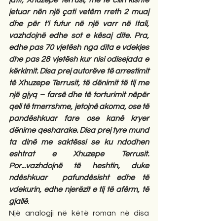
jatit, Xhuzepe Terrusi, me të cilin kishte 
jetuar nën një çati vetëm rreth 2 muaj 
dhe për t'i futur në një varr në Itali, 
vazhdojnë edhe sot e kësaj dite. Pra, 
edhe pas 70 vjetësh nga dita e vdekjes 
dhe pas 28 vjetësh kur nisi odisejada e 
kërkimit. Disa prej autorëve të arrestimit 
të Xhuzepe Terrusit, të dënimit të tij me 
një gjyq – farsë dhe të torturimit nëpër 
qeli të tmerrshme, jetojnë akoma, ose të 
pandëshkuar fare ose kanë kryer 
dënime qesharake. Disa prej tyre mund 
ta dinë me saktëssi se ku ndodhen 
eshtrat e Xhuzepe Terrusit. 
Por...vazhdojnë të heshtin, duke 
ndëshkuar  pafundësisht edhe të 
vdekurin, edhe njerëzit e tij të afërm, të 
gjallë
.
Një analogji në këtë roman në disa 