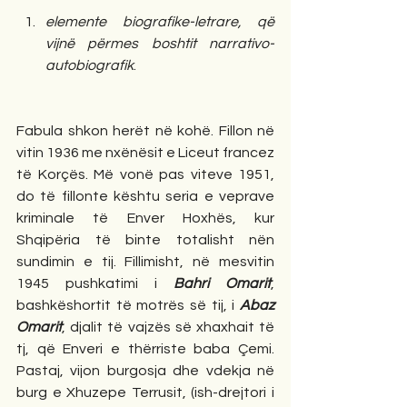
elemente biografike-letrare, që 
vijnë përmes boshtit narrativo-
autobiografik
.  
Fabula shkon herët në kohë. Fillon në 
vitin 1936 me nxënësit e Liceut francez 
të Korçës. Më vonë pas viteve 1951, 
do të fillonte kështu seria e veprave  
kriminale të Enver Hoxhës, kur 
Shqipëria të binte totalisht nën 
sundimin e tij. Fillimisht, në mesvitin 
1945 pushkatimi i 
Bahri Omarit
, 
bashkëshortit të motrës së tij, i 
Abaz 
Omarit
, djalit të vajzës së xhaxhait të 
tj, që Enveri e thërriste baba Çemi. 
Pastaj, vijon burgosja dhe vdekja në 
burg e Xhuzepe Terrusit, (ish-drejtori i 