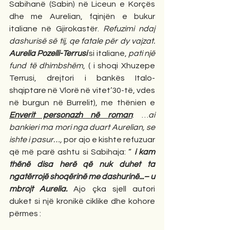
Sabihanë (Sabin) në Liceun e Korçës 
dhe me Aurelian, fqinjën e bukur 
italiane në Gjirokastër. 
Refuzimi ndaj 
dashurisë së tij, qe fatale për dy vajzat. 
Aurelia Pozelli-Terrusi
 si italiane, 
pati një 
fund të dhimbshëm
, ( i shoqi Xhuzepe 
Terrusi, drejtori i bankës Italo-
shqiptare në Vlorë në vitet’30-të, vdes 
në burgun në Burrelit), me thënien e 
Enverit personazh në roman
: …
ai 
bankieri ma mori nga duart Aurelian, se 
ishte i pasur…,
 por ajo e kishte refuzuar 
që më parë ashtu si Sabihaja: “ 
i kam 
thënë disa herë që nuk duhet ta 
ngatërrojë shoqërinë me dashurinë...– u 
mbrojt Aurelia.
 Ajo çka sjell autori 
duket si një kronikë ciklike dhe kohore 
përmes : 