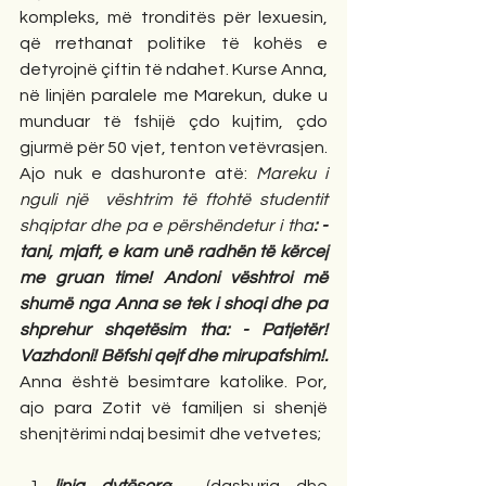
kompleks, më tronditës për lexuesin, 
që rrethanat politike të kohës e 
detyrojnë çiftin të ndahet. Kurse Anna, 
në linjën paralele me Marekun, duke u 
munduar të fshijë çdo kujtim, çdo 
gjurmë për 50 vjet, tenton vetëvrasjen. 
Ajo nuk e dashuronte atë: 
Mareku i 
nguli një  vështrim të ftohtë studentit 
shqiptar dhe pa e përshëndetur i tha
: - 
tani, mjaft, e kam unë radhën të kërcej 
me gruan time! Andoni vështroi më 
shumë nga Anna se tek i shoqi dhe pa 
shprehur shqetësim tha: - Patjetër! 
Vazhdoni! Bëfshi qejf dhe mirupafshim!.
Anna është besimtare katolike. Por, 
ajo para Zotit vë familjen si shenjë 
shenjtërimi ndaj besimit dhe vetvetes; 