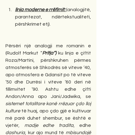
linja moderne e rrëfimit: 
(analogjitë, 
parantezat, ndërtekstualiteti, 
përshkrimet etj).  
Përsëri një analogji me romanin e 
(Rudolf Markut “
Pritja”)
 ku linja e çiftit 
Roza/Martini, përshkruhen përmes 
atmosferës së Shkodrës së viteve ‘40, 
apo atmosfera e Gdansit po të viteve 
‘50 dhe Durrësi i viteve ‘60 deri në 
fillimvitet ’90. Ashtu edhe çifti 
Andon/Anna apo Jani/Jadwika, se 
sistemet totalitare kanë rrëzuar çdo lloj 
kulture
 të huaj, apo çdo gjë e kultivuar 
më parë duhet shembur, se është e 
vjetër, 
madje edhe tradita
, edhe 
dashuria
, kur ajo mund të 
mbisundojë 