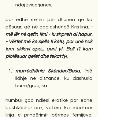
ndaj zvicerjanes, 
por edhe rrëfimi për dhunën që ka 
pësuar, që në adoleshencë Kristina: 
- 
më lër në qefin tim! - iu shpreh ai hapur. 
- Vërtet më ke sjellë ti këtu, por unë nuk 
jam skllavi apo... qeni yt. Boll t’i kam 
plotësuar qefet dhe tekat ty
), 
marrëdhënia Skënder/Besa
, (një 
lidhje në distancë, ku dashuria 
burrë/grua, ka  
humbur çdo ndiesi erotike por edhe 
bashkëshortore, vetëm ka mbetuar 
linja e prindërimit përmes fëmijëve: 
mungesa e burrit i kishte kufizuar së 
tepërmi edhe levizjet e vetmuara apo 