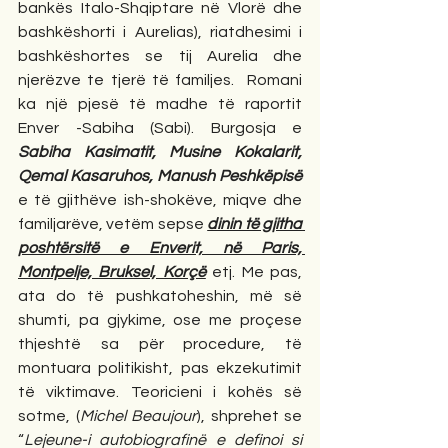
bankës Italo-Shqiptare në Vlorë dhe 
bashkëshorti i Aurelias), riatdhesimi i 
bashkëshortes se tij Aurelia dhe 
njerëzve te tjerë të familjes.  Romani 
ka një pjesë të madhe të raportit 
Enver -Sabiha (Sabi). Burgosja e 
Sabiha Kasimatit, Musine Kokalarit, 
Qemal Kasaruhos, Manush Peshkëpisë
e të gjithëve ish-shokëve, miqve dhe 
familjarëve, vetëm sepse 
dinin të gjitha 
poshtërsitë e Enverit, në Paris, 
Montpelje, Bruksel, Korçë
 etj. Me pas, 
ata do të pushkatoheshin, më së 
shumti, pa gjykime, ose me proçese 
thjeshtë sa për procedure, të 
montuara politikisht, pas ekzekutimit 
të viktimave. Teoricieni i kohës së 
sotme, (
Michel Beaujour
), shprehet se 
“
Lejeune-i autobiografinë e definoi si 