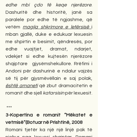
edhe mbi çdo të keqe njerëzore
. 
Dashuritë dhe historitë, janë sa 
paralele por edhe të ngjashme, që 
vetëm 
magjia shkrimore e letërsisë 
i 
mban gjallë, duke e edukuar lexuesin 
me shpirtin e besimit, qëndresës, por 
edhe vuajtjet, dramat, ndarjet, 
vdekjet si edhe kujtesën njerëzore 
shqiptare  gjysëmshekullore. Rrëfimi i 
Andoni për dashurinë e ndalur vajzës 
së tij për gjysmëvëllain e saj polak, 
është amaneti
 që zbut dramacitetin e 
romanit dhe sjell
 katarsisin
 për lexuesit.   
 *** 
3-Kopertina e romanit ”Mëkatet e 
vetmisë“(Botuar në Prishtinë, 2008
Romani tjetër ka një një linjë pak të 