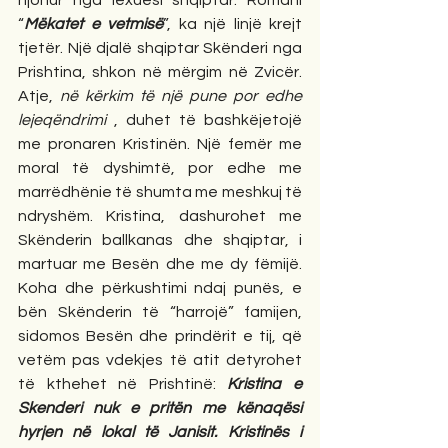
njohur nga lexuesi shqiptar. Romani 
“
Mëkatet e vetmisë
”, ka një linjë krejt 
tjetër. Një djalë shqiptar Skënderi nga 
Prishtina, shkon në mërgim në Zvicër. 
Atje, 
në kërkim të një pune por edhe 
lejeqëndrimi
 , duhet të bashkëjetojë 
me pronaren Kristinën. Një femër me 
moral të dyshimtë, por edhe me 
marrëdhënie të shumta me meshkuj të 
ndryshëm. Kristina, dashurohet me 
Skënderin ballkanas dhe shqiptar, i 
martuar me Besën dhe me dy fëmijë. 
Koha dhe përkushtimi ndaj punës, e 
bën Skënderin të “harrojë” famijen, 
sidomos Besën dhe prindërit e tij, që 
vetëm pas vdekjes të atit detyrohet 
të kthehet në Prishtinë: 
Kristina e 
Skenderi nuk e pritën me kënaqësi 
hyrjen në lokal të Janisit. Kristinës i 