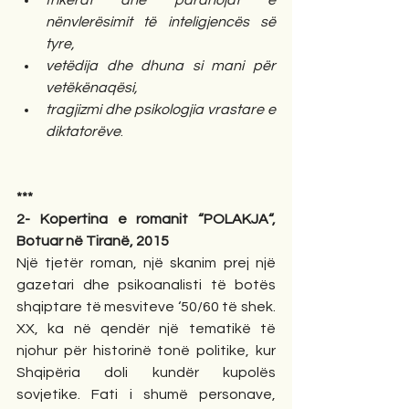
frikërat dhe paranojat e 
nënvlerësimit të inteligjencës së 
tyre, 
vetëdija dhe dhuna si mani për 
vetëkënaqësi,
tragjizmi dhe psikologjia vrastare e 
diktatorëve
. 
***
2- Kopertina e romanit “POLAKJA“, 
Botuar në Tiranë, 2015
Një tjetër roman, një skanim prej një 
gazetari dhe psikoanalisti të botës 
shqiptare të mesviteve ‘50/60 të shek. 
XX, ka në qendër një tematikë të 
njohur për historinë tonë politike, kur 
Shqipëria doli kundër kupolës 
sovjetike. Fati i shumë personave, 