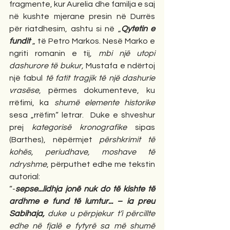
fragmente, kur Aurelia dhe familja e saj 
në kushte mjerane presin në Durrës 
për riatdhesim, ashtu si në „
Qytetin e 
fundit
 „ të Petro Markos. Nesë Marko e 
ngriti romanin e tij, 
mbi një utopi 
dashurore të bukur, 
Mustafa e ndërtoj 
një fabul 
të fatit tragjik të një dashurie 
vrasëse
, përmes dokumenteve, ku 
rrëfimi, ka 
shumë elemente historike
sesa „rrëfim“ letrar.  Duke e shveshur 
prej 
kategorisë kronografike
 sipas 
(Barthes), nëpërmjet 
përshkrimit të 
kohës, periudhave, moshave të 
ndryshme
, përputhet edhe me tekstin 
autorial:  
“-
sepse...lidhja jonë nuk do të kishte të 
ardhme e fund të lumtur... – ia preu 
Sabihaja, 
duke u përpjekur t’i përcillte 
edhe në fjalë e fytyrë sa më shumë 