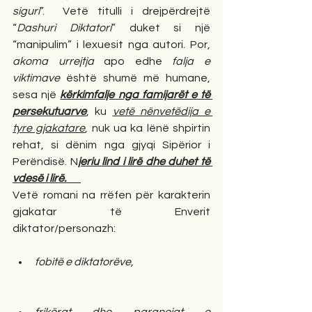
siguri
”.  Vetë titulli i drejpërdrejtë 
“
Dashuri Diktatori
” duket si një 
“manipulim” i lexuesit nga autori. Por, 
akoma urrejtja
 apo edhe 
falja e 
viktimave
 është shumë më humane, 
sesa një 
kërkimfalje nga famijarët e të 
persekutuarve
, ku 
vetë nënvetëdija e 
tyre gjakatare
, nuk ua ka lënë shpirtin 
rehat, si dënim nga gjyqi Sipërior i 
Perëndisë. N
jeriu lind i lirë dhe duhet të 
vdesë i lirë.       
Vetë romani na rrëfen për karakterin 
gjakatar të Enverit 
diktator/personazh: 
fobitë e diktatorëve,