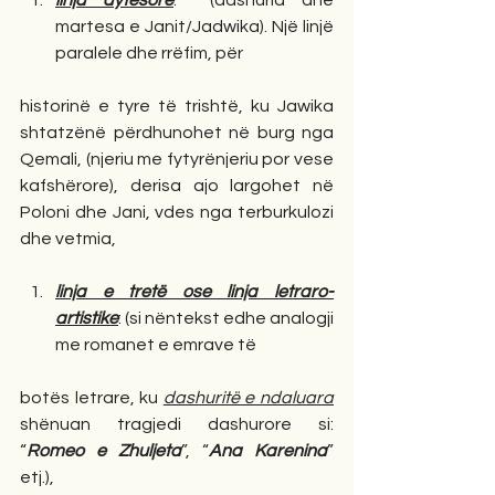
linja dytësore
:  (dashuria dhe 
martesa e Janit/Jadwika). Një linjë 
paralele dhe rrëfim, për 
historinë e tyre të trishtë, ku Jawika 
shtatzënë përdhunohet në burg nga 
Qemali, (njeriu me fytyrënjeriu por vese 
kafshërore), derisa ajo largohet në 
Poloni dhe Jani, vdes nga terburkulozi 
dhe vetmia, 
linja e tretë ose linja letraro-
artistike
: (si nëntekst edhe analogji 
me romanet e emrave të  
botës letrare, ku 
dashuritë e ndaluara
shënuan tragjedi dashurore si:  
“
Romeo e Zhuljeta
”, “
Ana Karenina
” 
etj.),  