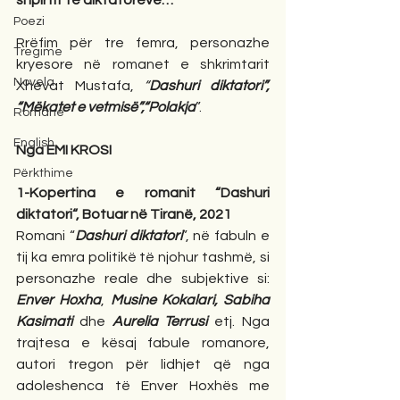
shpirtit të diktatorëve…
Poezi
Rrëfim për tre femra, personazhe 
Tregime
kryesore në romanet e shkrimtarit 
Novela
Xhevat Mustafa, 
“
Dashuri diktatori”, 
“Mëkatet e vetmisë”,“Polakja
”. 
Romane
English
Nga EMI KROSI
Përkthime
1-Kopertina e romanit “Dashuri 
diktatori“, Botuar në Tiranë, 2021
Romani “
Dashuri diktatori
”, në fabuln e 
tij ka emra politikë të njohur tashmë, si 
personazhe reale dhe subjektive si: 
Enver Hoxha
, 
Musine Kokalari, Sabiha 
Kasimati
 dhe 
Aurelia Terrusi
 etj. Nga 
trajtesa e kësaj fabule romanore, 
autori tregon për lidhjet që nga 
adoleshenca të Enver Hoxhës me 