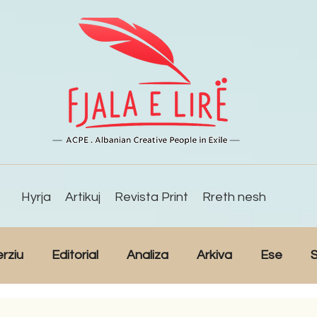
Hyrja
Artikuj
Revista Print
Rreth nesh
erziu
Editorial
Analiza
Arkiva
Ese
S
Reportazh
Studime
Intervista
Kulturë