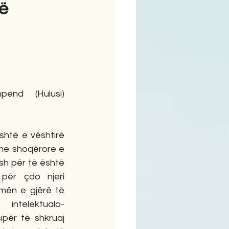
së
ime
pend (Hulusi) 
htë e vështirë 
me shoqërore e 
sh për të është 
ër çdo njeri 
mën e gjërë të 
intelektualo-
për të shkruaj 