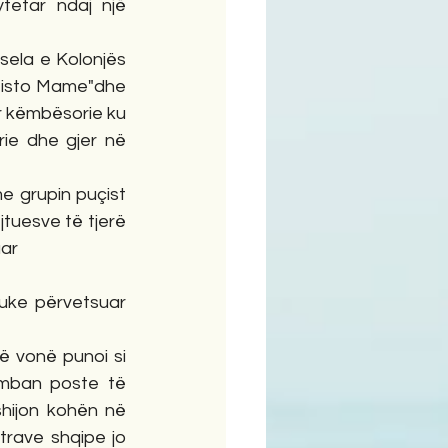
tetar ndaj një 
ela e Kolonjës 
"Misto Mame"dhe 
 këmbësorie ku 
ie dhe gjer në 
e grupin puçist 
jtuesve të tjerë 
uar
uke përvetsuar 
ë vonë punoi si 
mban poste të 
hijon kohën në 
trave shqipe jo 