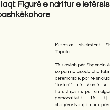
aqi: Figurë e ndritur e letërsi
 bashkëkohore
gime
Novela
Romane
English
Përkth
Kushtuar shkrimtarit Sh
Topallaj
Të flasësh për Shpendin ës
së pari në biseda dhe taki
ceremoniale, por të shkrua
"torturë" më shumë se p
tjetër,thjeshtë për amalga
personalitetit të tij 
shoqëror.Ndaj i mora përsi