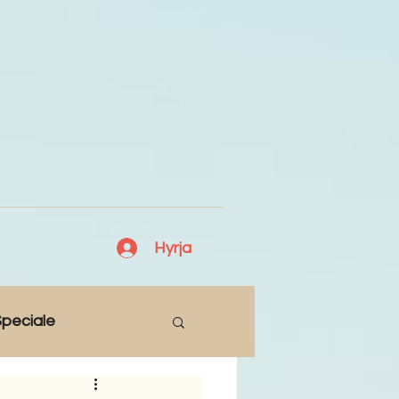
Hyrja
peciale
Lajme