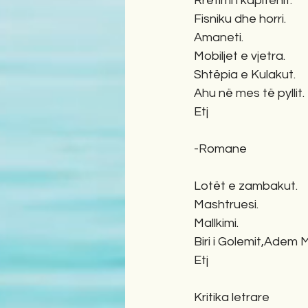
Rrëfimi i kapitenit.       
Fisniku dhe horri.          
Amaneti.                       
Mobiljet e vjetra.          
Shtëpia e Kulakut.        
Ahu në mes të pyllit.    
Etj
-Romane
Lotët e zambakut.        
Mashtruesi.                  
Mallkimi.                       
Biri i Golemit,Adem Me
Etj
Kritika letrare