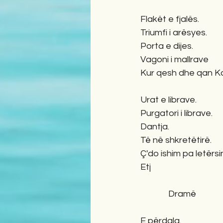
Flakët e fjalës.             
Triumfi i arësyes.          
Porta e dijes.               
Vagoni i mallrave          
Kur qesh dhe qan Kad
                                     
Urat e librave.              
Purgatori i librave.       
Dantja.                         
Të në shkretëtirë.         
Ç'do ishim pa letërsinë.
Etj
              Dramë
E përdala.                     