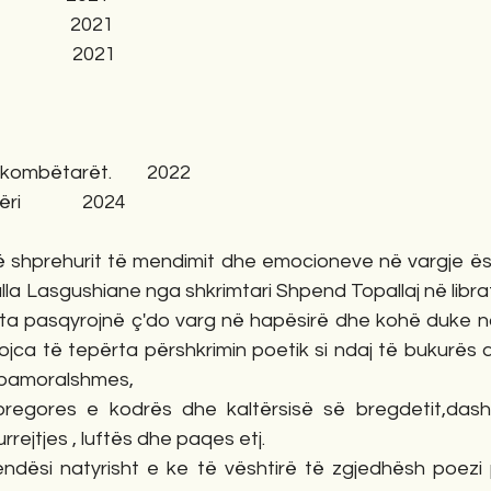
               2021
             2021
ombëtarët.        2022  
            2024 
të shprehurit të mendimit dhe emocioneve në vargje ësh
lla Lasgushiane nga shkrimtari Shpend Topallaj në librat
arta pasqyrojnë ç'do varg në hapësirë dhe kohë duke nd
ojca të tepërta përshkrimin poetik si ndaj të bukurës 
 pamoralshmes,
 bregores e kodrës dhe kaltërsisë së bregdetit,dashur
urrejtjes , luftës dhe paqes etj.
ndësi natyrisht e ke të vështirë të zgjedhësh poezi 