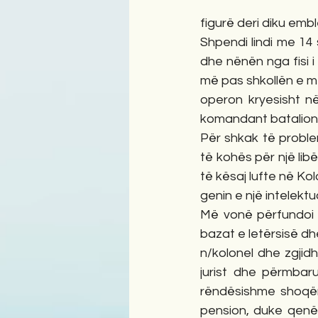
figurë deri diku emb
Shpendi lindi me 14
dhe nënën nga fisi i
më pas shkollën e m
operon kryesisht në
komandant batalioni
Për shkak të proble
të kohës për një libë
të kësaj lufte në Ko
genin e një intelektu
Më vonë përfundoi s
bazat e letërsisë dh
n/kolonel dhe zgjidh
jurist dhe përmbar
rëndësishme shoqër
pension, duke qenë 