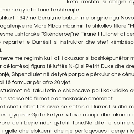
këto rreshta si obligim qy
lemë në qytetin tonë të shtrenjtë.
 shkurt 1947 në Berat,me babain me origjinë nga Novos
 agallenjve në Vlorë.Mbas mbarimit të shkollës fillore 
esme ushtarake "Skënderbej"në Tiranë titullohet oficer
 repartet e Durrësit si instruktor dhe shef këmbësor
.
meve me regjimin ku i ati i akuzuar si bashkëpunëtor m
r që lartësoj figura të luftës N-Çl si Petrit Duke dhe dre
lonjë, Shpendi ulet në detyrë por pa e përkulur dhe cën
ali të formuar për afro 20 vjet.
tudimet në fakultetin e shkencave politiko-juridike d
e historisë.Në fillimet e demokracisë emërohet
et shef i mbrojtjes civile në rrethin e Durrësit si dhe m
ues gjyqësor.Gjatë këtyre viteve mbajti dhe akoma 
ore që i bëjnë nder qytetit tonë.Në ditët e sotme s
i gjallë dhe elokuent dhe një përfaqësues i denjë i le