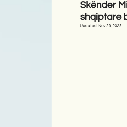
Skënder Mil
shqiptare
Antologji
Poezi
Tre
Updated:
Nov 29, 2025