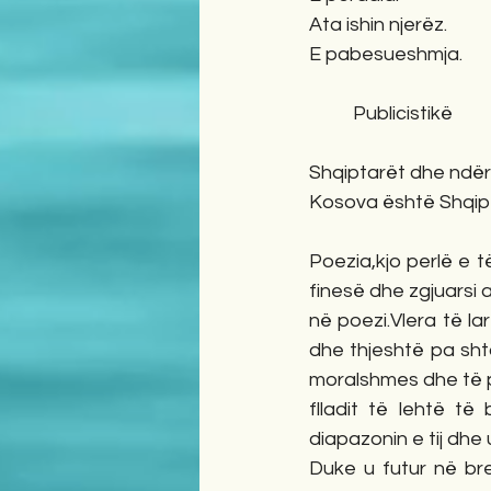
Ata ishin njerëz.           
E pabesueshmja.          
          Publicistikë
Shqiptarët dhe ndërk
Kosova është Shqipëri  
Poezia,kjo perlë e 
finesë dhe zgjuarsi a
në poezi.Vlera të l
dhe thjeshtë pa sht
moralshmes dhe të
flladit të lehtë të
diapazonin e tij dhe 
Duke u futur në bre