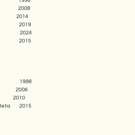
              1998
             2008
              2014
              2019
             2024
             2015
            1998
             2006
             2010
ta.       2015