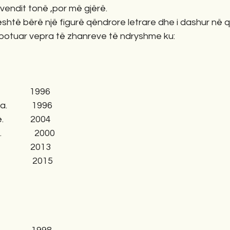
 vendit tonë ,por më gjërë.
është bërë një figurë qëndrore letrare dhe i dashur në q
 botuar vepra të zhanreve të ndryshme ku:
             1996
           1996
           2004
             2000
             2013
             2015