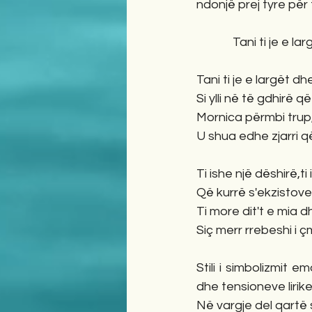
ndonjë prej tyre për t
             Tani ti je e la
Tani ti je e largët dhe
Si ylli në të gdhirë 
Mornica përmbi trup,
U shua edhe zjarri q
Ti ishe një dëshirë,ti 
Që kurrë s'ekzistove,
Ti more dit't e mia d
Siç merr rrebeshi i ç
Stili i simbolizmit
dhe tensioneve lirike
Në vargje del qartë 