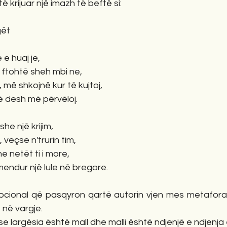
ë krijuar një imazh të beftë si:
rgët
 e huaj je,
që ftohtë sheh mbi ne,
 më shkojnë kur të kujtoj,
ë desh më përvëloj.
ishe një krijim,
 veçse n'trurin tim,
he netët ti i more,
mendur një lule në bregore.
 emocional që pasqyron qartë autorin vjen mes metafora
 në vargje.
se largësia është mall dhe malli është ndjenjë e ndjenja