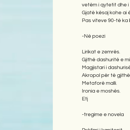
vetëm i qytetit dhe i
Gjatë kësaj kohe ai 
Pas viteve 90-të ka
-Në poezi
Lirikat e zemrës.          
Gjithë dashuritë e mia. 
Magjistari i dashurisë.  
Akropol për të gjithë.   
Metaforë malli.             
Ironia e moshës.           
Etj
-tregime e novela