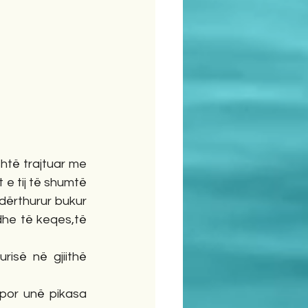
të trajtuar me 
 e tij të shumtë 
ërthurur bukur 
dhe të keqes,të 
isë në gjiithë 
por unë pikasa 