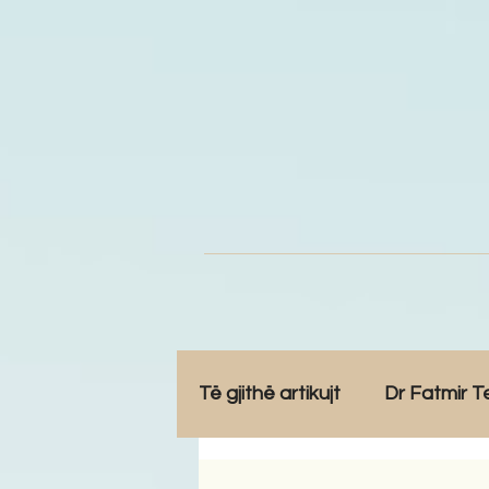
Të gjithë artikujt
Dr Fatmir T
Opinione
Komunitet