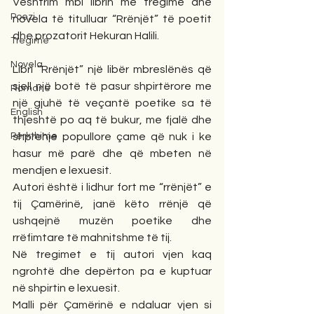
Vështrim mbi librin me tregime dhe 
Poezi
novela të titulluar “Rrënjët” të poetit 
dhe prozatorit Hekuran Halili.
Tregime
Novela
Libri “Rrënjët” një libër mbreslënës që 
sjell një botë të pasur shpirtërore me 
Romane
një gjuhë të veçantë poetike sa të 
English
thjeshtë po aq të bukur, me fjalë dhe 
Përkthime
shprehje popullore çame që nuk i ke 
hasur më parë dhe që mbeten në 
mendjen e lexuesit.
Autori është i lidhur fort me “rrënjët” e 
tij Çamërinë, janë këto rrënjë që 
ushqejnë muzën poetike dhe 
rrëfimtare të mahnitshme të tij.
Në tregimet e tij autori vjen kaq 
ngrohtë dhe depërton pa e kuptuar 
në shpirtin e lexuesit.
Malli për Çamërinë e ndaluar vjen si 