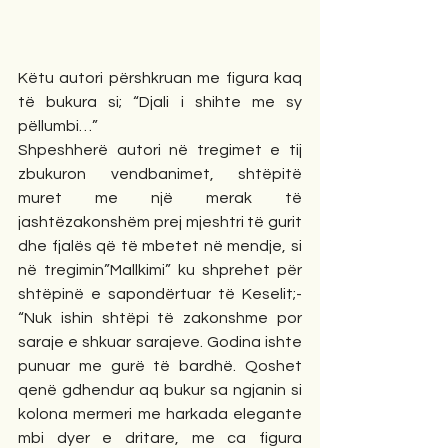
Këtu autori përshkruan me figura kaq 
të bukura si; “Djali i shihte me sy 
pëllumbi…”
Shpeshherë autori në tregimet e tij 
zbukuron vendbanimet, shtëpitë 
muret me një merak të 
jashtëzakonshëm prej mjeshtri të gurit 
dhe fjalës që të mbetet në mendje, si 
në tregimin”Mallkimi” ku shprehet për 
shtëpinë e sapondërtuar të Keselit;- 
“Nuk ishin shtëpi të zakonshme por 
saraje e shkuar sarajeve. Godina ishte 
punuar me gurë të bardhë. Qoshet 
qenë gdhendur aq bukur sa ngjanin si 
kolona mermeri me harkada elegante 
mbi dyer e dritare, me ca figura 