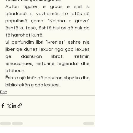
Autori figurën e gruas e sjell si 
qëndresë, si vazhdimësi të jetës së 
popullsisë çame. “Kolona e grave” 
është kujtesë, është histori që nuk do 
të harrohet kurrë.
Si përfundim libri “Rrënjët” është një 
libër që duhet lexuar nga çdo lexues 
që dashuron librat, rrëfimin 
emocionues, historinë, legjendat dhe 
atdheun.
Është një libër që pasuron shpirtin dhe 
bibliotekën e çdo lexuesi.
Ese