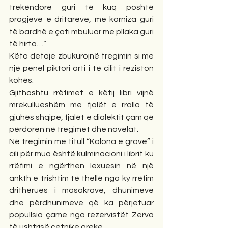
trekëndore guri të kuq poshtë 
pragjeve e dritareve, me korniza guri 
të bardhë e çati mbuluar me pllaka guri 
të hirta…”
Këto detaje zbukurojnë tregimin si me 
një penel piktori arti i të cilit i reziston 
kohës.
Gjithashtu rrëfimet e këtij libri vijnë 
mrekullueshëm me fjalët e rralla të 
gjuhës shqipe, fjalët e dialektit çam që 
përdoren në tregimet dhe novelat.
Në tregimin me titull “Kolona e grave” i 
cili për mua është kulminacioni i librit ku 
rrëfimi e ngërthen lexuesin në një 
ankth e trishtim të thellë nga ky rrëfim 
drithërues i masakrave, dhunimeve 
dhe përdhunimeve që ka përjetuar 
popullsia çame nga rezervistët Zerva 
të ushtrisë çetnike greke.