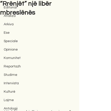
“Rrënjët” një libër
Editorial
mbreslënës
Analiza
Arkiva
Ese
Speciale
Opinione
Komunitet
Reportazh
Studime
Intervista
Kulturë
Lajme
Antologji