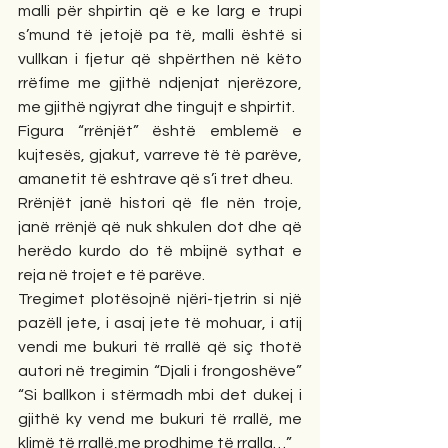
malli për shpirtin që e ke larg e trupi 
s’mund të jetojë pa të, malli është si 
vullkan i fjetur që shpërthen në këto 
rrëfime me gjithë ndjenjat njerëzore, 
me gjithë ngjyrat dhe tingujt e shpirtit.
Figura “rrënjët” është emblemë e 
kujtesës, gjakut, varreve të të parëve, 
amanetit të eshtrave që s’i tret dheu.
Rrënjët janë histori që fle nën troje, 
janë rrënjë që nuk shkulen dot dhe që 
herëdo kurdo do të mbijnë sythat e 
reja në trojet e të parëve.
Tregimet plotësojnë njëri-tjetrin si një 
pazëll jete, i asaj jete të mohuar, i atij 
vendi me bukuri të rrallë që siç thotë 
autori në tregimin “Djali i frongoshëve” 
“Si ballkon i stërmadh mbi det dukej i 
gjithë ky vend me bukuri të rrallë, me 
klimë të rrallë,me prodhime të rralla…”