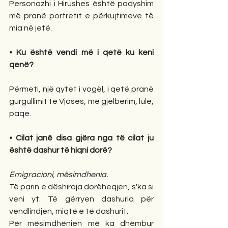
Personazhi i Hirushes është padyshim 
më pranë portretit e përkujtimeve të 
mia në jetë.
• Ku është vendi më i qetë ku keni 
qenë?
Përmeti, një qytet i vogël, i qetë pranë 
gurgullimit të Vjosës, me gjelbërim, lule, 
paqe. 
• Cilat janë disa gjëra nga të cilat ju 
është dashur të hiqni dorë? 
Emigracioni, mësimdhenia.
Të parin e dëshiroja dorëheqjen, s'ka si 
veni yt. Të gërryen dashuria për 
vendlindjen, miqtë e të dashurit.
Për mësimdhënien më ka dhëmbur 