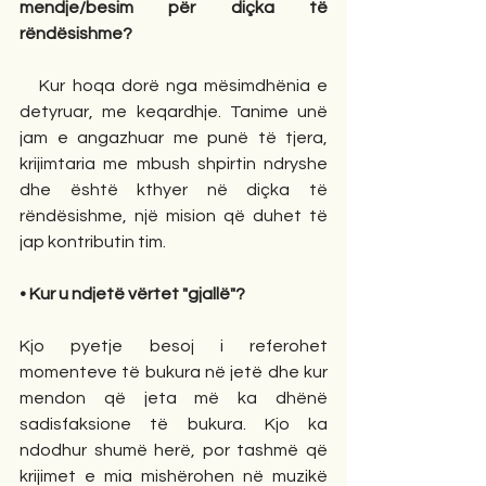
mendje/besim për diçka të 
rëndësishme?
   Kur hoqa dorë nga mësimdhënia e 
detyruar, me keqardhje. Tanime unë 
jam e angazhuar me punë të tjera, 
krijimtaria me mbush shpirtin ndryshe 
dhe është kthyer në diçka të 
rëndësishme, një mision që duhet të 
jap kontributin tim.
• Kur u ndjetë vërtet "gjallë"?
Kjo pyetje besoj i referohet 
momenteve të bukura në jetë dhe kur 
mendon që jeta më ka dhënë 
sadisfaksione të bukura. Kjo ka 
ndodhur shumë herë, por tashmë që 
krijimet e mia mishërohen në muzikë 