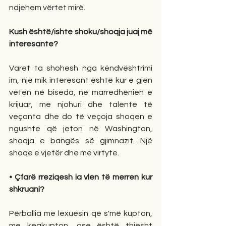
ndjehem vërtet mirë.
Kush është/ishte shoku/shoqja juaj më 
interesante? 
Varet ta shohesh nga këndvështrimi 
im, një mik interesant është kur e gjen 
veten në biseda, në marrëdhënien e 
krijuar, me njohuri dhe talente të 
veçanta dhe do të veçoja shoqen e 
ngushte që jeton në Washington, 
shoqja e bangës së gjimnazit. Një 
shoqe e vjetër dhe me virtyte. 
• Çfarë rreziqesh ia vlen të merren kur 
shkruani? 
Përballia me lexuesin që s'më kupton, 
me keqkupton, ose është thjesht 