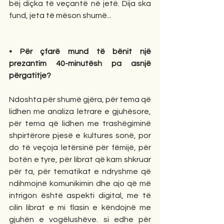
bëj diçka të veçantë në jetë. Dija ska 
fund, jeta të mëson shumë...
• Për çfarë mund të bënit një 
prezantim 40-minutësh pa asnjë 
përgatitje? 
Ndoshta për shumë gjëra, për tema që 
lidhen me analiza letrare e gjuhësore, 
për tema që lidhen me trashëgiminë 
shpirtërore pjesë e kultures sonë, por 
do të veçoja letërsinë për fëmijë, për 
botën e tyre, për librat që kam shkruar 
për ta, për tematikat e ndryshme që 
ndihmojnë komunikimin dhe ajo që më 
intrigon është aspekti digital, me të 
cilin librat e mi flasin e këndojnë me 
gjuhën e vogëlushëve. si edhe për 