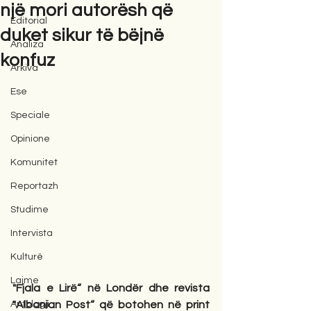
një mori autorësh që
Editorial
duket sikur të bëjnë
Analiza
konfuz
Arkiva
Ese
Speciale
Opinione
Komunitet
Reportazh
Studime
Intervista
Kulturë
Lajme
"Fjala e Lirë“ në Londër dhe revista 
Antologji
"Albanian Post“ që botohen në print 