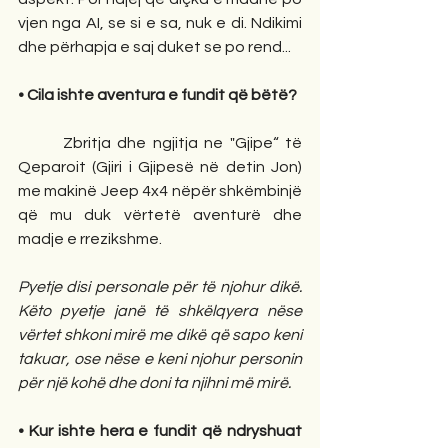
vjen nga AI, se si e sa, nuk e di. Ndikimi 
dhe përhapja e saj duket se po rend...
• Cila ishte aventura e fundit që bëtë? 
       Zbritja dhe ngjitja ne "Gjipe“ të 
Qeparoit (Gjiri i Gjipesë në detin Jon) 
me makinë Jeep 4x4 nëpër shkëmbinjë 
që mu duk vërtetë aventurë dhe 
madje e rrezikshme.
Pyetje disi personale për të njohur dikë. 
Këto pyetje janë të shkëlqyera nëse 
vërtet shkoni mirë me dikë që sapo keni 
takuar, ose nëse e keni njohur personin 
për një kohë dhe doni ta njihni më mirë.
• Kur ishte hera e fundit që ndryshuat 