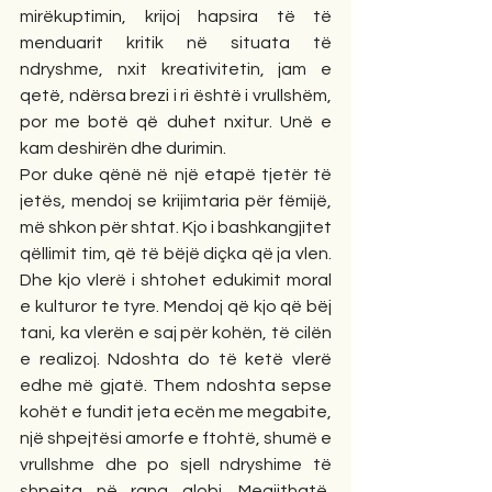
mirëkuptimin, krijoj hapsira të të 
menduarit kritik në situata të 
ndryshme, nxit kreativitetin, jam e 
qetë, ndërsa brezi i ri është i vrullshëm, 
por me botë që duhet nxitur. Unë e 
kam deshirën dhe durimin. 
Por duke qënë në një etapë tjetër të 
jetës, mendoj se krijimtaria për fëmijë, 
më shkon për shtat. Kjo i bashkangjitet 
qëllimit tim, që të bëjë diçka që ja vlen. 
Dhe kjo vlerë i shtohet edukimit moral 
e kulturor te tyre. Mendoj që kjo që bëj 
tani, ka vlerën e saj për kohën, të cilën 
e realizoj. Ndoshta do të ketë vlerë 
edhe më gjatë. Them ndoshta sepse 
kohët e fundit jeta ecën me megabite, 
një shpejtësi amorfe e ftohtë, shumë e 
vrullshme dhe po sjell ndryshime të 
shpejta në rang globi. Megjithatë, 