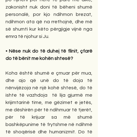
zakonisht nuk doni të bëheni shumë 
personalë, por kjo ndihmon brezat, 
ndihmon ata që na rrethojnë, dhe më 
së shumti kur këto përgjigje vijnë nga 
emra të njohur si Ju.
• Nëse nuk do të duhej të flinit, çfarë 
do të bënit me kohën shtesë?
Koha është shumë e çmuar për mua, 
dhe ajo që unë do të doja të 
nënvijëzoja në një kohë shtesë, do të 
ishte të vazhdoja  të lija gjurmë me 
krijimtarinë time, me gëzimet e jetës, 
me dëshirën për të ndihmuar të tjerët, 
për të krijuar sa më shumë 
bashkëpunime të frytshme në ndihmë 
të shoqërisë dhe humanizmit. Do të 