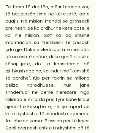
Të them të drejtën, më intereson veç 
të bëj pjesën time në këtë jetë, që e 
quaj si një mision. Mendoj se gjithsecili 
prej nesh, që ka ardhur në këtë botë, e 
ka një mision. Sot ka aq shumë 
informacion sa trembesh të besosh 
çdo gjë. Duke e vlerësuar atë mundësi 
që na ështē dhënë, duke qenë pjesë e 
kësaj jete, do ta konsideroja që 
gjithkush nga ne, ka lindur me "këmishë 
të bardhë“. Kjo për faktin se miliona 
qeliza riprodhuese, nuk janë 
shndërruar në qënie njerëzore. Nga 
miliarda e miliarda prej tyre kanë lindur 
njerëzit e kësaj bote, në një raport që 
lë të dyshosh e të mendosh se jemi me 
fat dhe se kemi një mision për të kryer. 
Secili prej nesh është i ndryshëm që të 