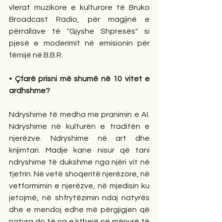
vlerat muzikore e kulturore të Bruko 
Broadcast Radio, për magjinë e 
përrallave të "Gjyshe Shpresës" si 
pjesë e moderimit në emisionin për 
fëmijë në B.B.R.
• Çfarë prisni më shumë në 10 vitet e 
ardhshme? 
Ndryshime të medha me pranimin e AI. 
Ndryshime në kulturën e traditën e 
njerëzve. Ndryshime në art dhe 
krijimtari. Madje kane nisur që tani 
ndryshime të dukshme nga njëri vit në 
tjetrin. Në vetë shoqeritë njerëzore, në 
vetformimin e njerëzve, në mjedisin ku 
jetojmë, në shfrytëzimin ndaj natyrës 
dhe e mendoj edhe më përgjigjen që 
natyra do të na e kthejë në mënyrë të 