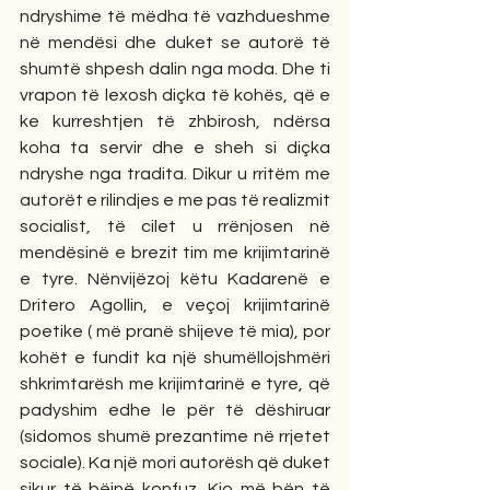
ndryshime të mëdha të vazhdueshme 
në mendësi dhe duket se autorë të 
shumtë shpesh dalin nga moda. Dhe ti 
vrapon të lexosh diçka të kohës, që e 
ke kurreshtjen të zhbirosh, ndërsa 
koha ta servir dhe e sheh si diçka 
ndryshe nga tradita. Dikur u rritëm me 
autorët e rilindjes e me pas të realizmit 
socialist, të cilet u rrënjosen në 
mendësinë e brezit tim me krijimtarinë 
e tyre. Nënvijëzoj këtu Kadarenë e 
Dritero Agollin, e veçoj krijimtarinë 
poetike ( më pranë shijeve të mia), por 
kohët e fundit ka një shumëllojshmëri 
shkrimtarësh me krijimtarinë e tyre, që 
padyshim edhe le për të dëshiruar 
(sidomos shumë prezantime në rrjetet 
sociale). Ka një mori autorësh që duket 
sikur të bëjnë konfuz. Kjo më bën të 