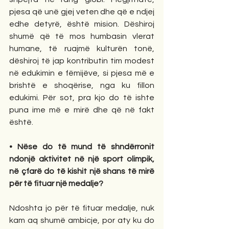
pjesa që unë gjej veten dhe që e ndjej 
edhe detyrë, është mision. Dëshiroj 
shumë që të mos humbasin vlerat 
humane, të ruajmë kulturën tonë, 
dëshiroj të jap kontributin tim modest 
në edukimin e fëmijëve, si pjesa më e 
brishtë e shoqërise, nga ku fillon 
edukimi. Për sot, pra kjo do të ishte 
puna ime më e mirë dhe që në fakt 
është. 
• Nëse do të mund të shndërronit 
ndonjë aktivitet në një sport olimpik, 
në çfarë do të kishit një shans të mirë 
për të fituar një medalje? 
Ndoshta jo për të fituar medalje, nuk 
kam aq shumë ambicje, por aty ku do 