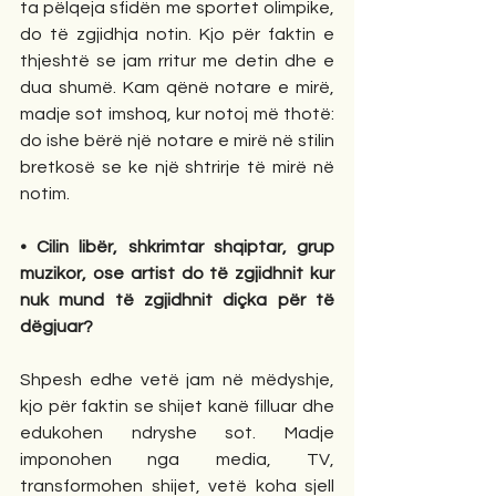
ta pëlqeja sfidën me sportet olimpike, 
do të zgjidhja notin. Kjo për faktin e 
thjeshtë se jam rritur me detin dhe e 
dua shumë. Kam qënë notare e mirë, 
madje sot imshoq, kur notoj më thotë: 
do ishe bërë një notare e mirë në stilin 
bretkosë se ke një shtrirje të mirë në 
notim. 
• Cilin libër, shkrimtar shqiptar, grup 
muzikor, ose artist do të zgjidhnit kur 
nuk mund të zgjidhnit diçka për të 
dëgjuar? 
Shpesh edhe vetë jam në mëdyshje, 
kjo për faktin se shijet kanë filluar dhe 
edukohen ndryshe sot. Madje 
imponohen nga media, TV, 
transformohen shijet, vetë koha sjell 