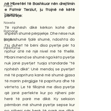
në Mbretëri të Bashkuar nën drejtimin 
Poezi
e Fatmir Terziut, ju ftojnë në këtë 
Tregime
përfshirje: 
Novela
Të njohësh dikë kërkon kohë dhe 
Romane
shpesh shumë përpjekje. Dhe nëse nuk 
janë shumë fjalë shumë, ndoshta do 
English
t'ju duhet të bëni disa pyetje për ta 
Përkthime
njohur atë në një nivel më të thellë. 
Mbani mend se shumë nga këto pyetje 
nuk janë pyetjet tuaja standarde "të 
njohësh dikë". Unë mendoj se pyetjet 
më të papritura kanë më shumë gjasa 
të marrin përgjigje të papritura dhe të 
vërteta. Le të fillojmë me disa pyetje 
që janë perfekte kur po njiheni për 
herë të parë me dikë. Ky seksion 
përmban më shumë pyetje sepse kur 
po njiheni për herë të parë me dikë, 