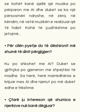
se kohët kanë sjellë që muzika po 
përparon me AI dhe duket se ka një 
përsosmëri ndryshe, në zëra, në 
këndim, në vetë muzikën e realizuar që 
të habit. Kohë të çuditëshme po 
jetojmë...
• Për cilën pyetje do të dëshironit më 
shumë të dinit përgjigjen? 
Ku po shkohet me AI? Duket se 
gjithçka po gjeneron me shpejtësi të 
madhe. Sa herë, herë marrëdhënia e 
krijuar mes AI dhe njeriut po më duket 
edhe e frikshme.
• Çfarë ju intereson që shumica e 
njerëzve nuk kanë dëgjuar? 