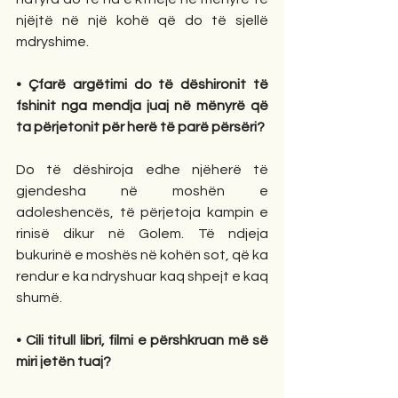
njëjtë në një kohë që do të sjellë 
mdryshime. 
• Çfarë argëtimi do të dëshironit të 
fshinit nga mendja juaj në mënyrë që 
ta përjetonit për herë të parë përsëri?
Do të dëshiroja edhe njëherë të 
gjendesha në moshën e 
adoleshencës, të përjetoja kampin e 
rinisë dikur në Golem. Të ndjeja 
bukurinë e moshës në kohën sot, që ka 
rendur e ka ndryshuar kaq shpejt e kaq 
shumë.  
• Cili titull libri, filmi e përshkruan më së 
miri jetën tuaj?