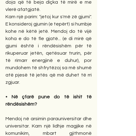
doja që të beja diçka të mirë e me 
vlerë afatgjatë. 
Kam një parim: "jetoj kur s'më zë gjumi". 
E konsideroj gjumin (e tepërt) si humbje 
kohe në këtë jetë. Mendoj do të vijë 
koha e do të fle gjatë... (e di mirë që 
gjumi është i rëndësishëm për të 
rikuperuar jetën, qetësuar trurin, për 
të rimarr energjinë e duhur), por 
mundohem të shfrytëzoj sa më shumë 
atë pjesë të jetës që më duhet të rri 
zgjuar.
• Në çfarë pune do të ishit të 
rëndësishëm?
Mendoj në arsimin parauniversitar dhe 
universitar. Kam një lidhje magjike në 
komunikim, mbart gjithmonë 