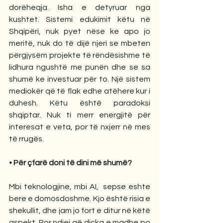
dorëheqja. Isha e detyruar nga 
kushtet. Sistemi edukimit këtu në 
Shqipëri, nuk pyet nëse ke apo jo 
meritë, nuk do të dijë njeri se mbeten 
përgjysëm projekte të rëndësishme të 
lidhura ngushtë me punën dhe se sa 
shumë ke investuar për to. Një sistem 
mediokër që të flak edhe atëhere kur i 
duhesh. Këtu është paradoksi 
shqiptar. Nuk ti merr energjitë për 
interesat e veta, por të nxjerr në mes 
të rrugës. 
• Për çfarë doni të dini më shumë? 
Mbi teknologjine, mbi AI,  sepse eshte 
bere e domosdoshme. Kjo është risia e 
shekullit, dhe jam jo fort e ditur në këtë 
aspekt. Por ndjej që diçka e madhe po 