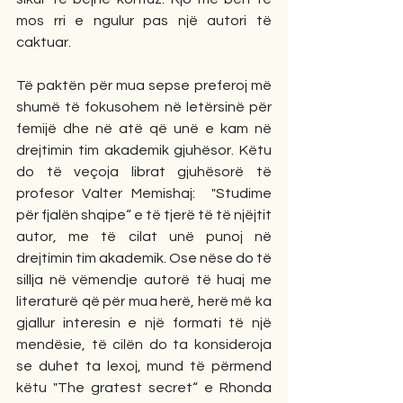
mos rri e ngulur pas një autori të 
caktuar.
Të paktën për mua sepse preferoj më 
shumë të fokusohem në letërsinë për 
femijë dhe në atë që unë e kam në 
drejtimin tim akademik gjuhësor. Këtu 
do të veçoja librat gjuhësorë të 
profesor Valter Memishaj:  "Studime 
për fjalën shqipe“ e të tjerë të të njëjtit 
autor, me të cilat unë punoj në 
drejtimin tim akademik. Ose nëse do të 
sillja në vëmendje autorë të huaj me 
literaturë që për mua herë, herë më ka 
gjallur interesin e një formati të një 
mendësie, të cilën do ta konsideroja 
se duhet ta lexoj, mund të përmend 
këtu "The gratest secret“ e Rhonda 