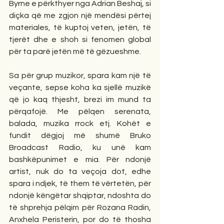
Byrne e përkthyer nga Adrian Beshaj, si 
diçka që me zgjon një mendësi përtej 
materiales, të kuptoj veten, jetën, të 
tjerët dhe e shoh si fenomen global 
për ta parë jetën më të gëzueshme.
Sa për grup muzikor, spara kam një të 
veçante, sepse koha ka sjellë muzikë 
që jo kaq thjesht, brezi im mund ta 
përqafojë. Me pëlqen serenata, 
balada, muzika rrock etj. Kohët e 
fundit dëgjoj më shumë Bruko 
Broadcast Radio, ku unë kam 
bashkëpunimet e mia. Për ndonjë 
artist, nuk do ta veçoja dot, edhe 
spara i ndjek, të them të vërtetën, për 
ndonjë këngëtar shqiptar, ndoshta do 
të shprehja pëlqim për Rozana Radin, 
Anxhela Peristerin, por do të thosha 