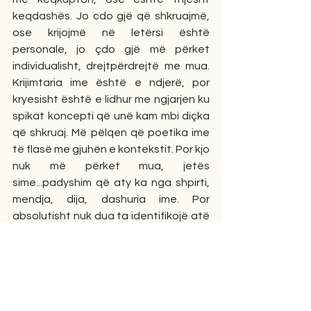
keqdashës. Jo cdo gjë që shkruajmë, 
ose krijojmë në letërsi është 
personale, jo çdo gjë më përket 
individualisht, drejtpërdrejtë me mua. 
Krijimtaria ime është e ndjerë, por 
kryesisht është e lidhur me ngjarjen ku 
spikat koncepti që unë kam mbi diçka 
që shkruaj. Më pëlqen që poetika ime 
të flasë me gjuhën e kontekstit. Por kjo 
nuk më përket mua, jetës 
sime...padyshim që aty ka nga shpirti, 
mendja, dija, dashuria ime. Por 
absolutisht nuk dua ta identifikojë atë 
me individualitetin tim.
• Cila është këshilla më e mirë dhe më e 
keqe që keni marrë ndonjëherë? 