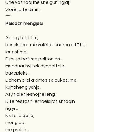
Unë vazhdoj me shelgun ngjaj,
Vlorë, ditë dimri... 
*** 
Peisazh mëngjesi 
Ajri i qytetit tim,
bashkohet me valët e lundron ditët e 
lëngshme.
Dimri ja befi me pallton gri...
Menduar hyj tek dyqani i një 
bukëpjeksi. 
Dehem prej aromës së bukës, më 
kujtohet gjyshja.
Aty fjalët lëshojnë lëng...
Ditë festash, ëmbëlsirat shfaqin 
ngjyra... 
Nxitoj e qetë, 
mëngjes, 
më presin...