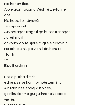
Me hënën flas...
Ajo e akullt akoma s'është zhytur në 
det,
Me hapa të ndryshëm, 
të dyja ecim! 
Aty shfaqet trageti që butas rrëshqet 
...drejt molit,
ankorimi do të sjellë miqtë e fundvitit.
Në pritje...shiu po vjen, i druhem të 
ftohtit! 
*** 
E putha dimrin 
Sot e putha dimrin,
edhe pse se kam fort për zemër...
Ajri i dafinës endej kuzhinës,
çajniku flet me gurgullimë tek sobë e 
vjetër. 