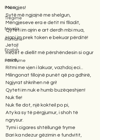
Mëngjes!
Poezi
Sytë më ngjajnë me shelgun,
Tregime
Mëngjeseve era e detit mi flladit,
Novela
Qyteti im ajrin e art derdh mbi mua,
Hapi im prek token e bekuar përditë! 
Romane
Jetoj!
English
Rezet e diellit më përshëndesin si ogur 
i mirë,
Përkthime
Ritmi me vjen i lakuar, vazhdoj eci...
Milingonat fillojnë punët që pa gdhirë,
Ngjyrat shkrihen në gri!
Qyteti im nuk e humb buzëqeshjen! 
Nuk fle!
Nuk fle dot, një kokteil po pi,
Aty ka sy të përgjumur, i shoh të 
ngrysur.
Tymi i cigares shtëllungë fryme 
Bari ka ndezur gëzimin e fundvitit,