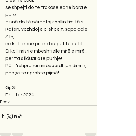
S'është çudi,
së shpejti do të trokasë edhe bora e 
parë
e unë do të përqafoj shallin tim të ri.
Kafen, vazhdoj e pi shpejt, sapo dalë
Aty,
në kafenenë pranë bregut të detit. 
Si kalli misri e mbeshtjellë mirë e mirë...
për t'a sfiduar atë puthje!
Për t'i shprehur mirëseardhjen dimrin,
ponçë të ngrohtë pijmë! 
Gj. Sh.
Dhjetor 2024
Poezi