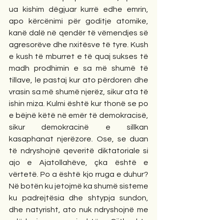
ua kishim dëgjuar kurrë edhe emrin, 
apo kërcënimi për goditje atomike, 
kanë dalë në qendër të vëmendjes së 
agresorëve dhe nxitësve të tyre. Kush 
e kush të mburret e të quaj sukses të 
madh prodhimin e sa më shumë të 
tillave, le pastaj kur ato përdoren dhe 
vrasin sa më shumë njerëz, sikur ata të 
ishin miza. Kulmi është kur thonë se po 
e bëjnë këtë në emër të demokracisë, 
sikur demokracinë e sillkan 
kasaphanat njerëzore. Ose, se duan 
të ndryshojnë qeveritë diktatoriale si 
ajo e Ajatollahëve, çka është e 
vërtetë. Po a është kjo rruga e duhur? 
Në botën ku jetojmë ka shumë sisteme 
ku padrejtësia dhe shtypja sundon, 
dhe natyrisht, ato nuk ndryshojnë me 