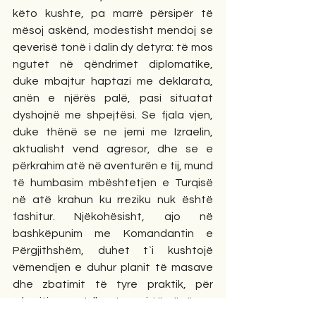
këto kushte, pa marrë përsipër të 
mësoj askënd, modestisht mendoj se 
qeverisë tonë i dalin dy detyra: të mos 
ngutet në qëndrimet diplomatike, 
duke mbajtur haptazi me deklarata, 
anën e njërës palë, pasi situatat 
dyshojnë me shpejtësi. Se fjala vjen, 
duke thënë se ne jemi me Izraelin, 
aktualisht vend agresor, dhe se e 
përkrahim atë në aventurën e tij, mund 
të humbasim mbështetjen e Turqisë 
në atë krahun ku rreziku nuk është 
fashitur. Njëkohësisht, ajo në 
bashkëpunim me Komandantin e 
Përgjithshëm, duhet t`i kushtojë 
vëmendjen e duhur planit të masave 
dhe zbatimit të tyre praktik, për 
mbrojtjen e atdheut, pasi të zënë ma 