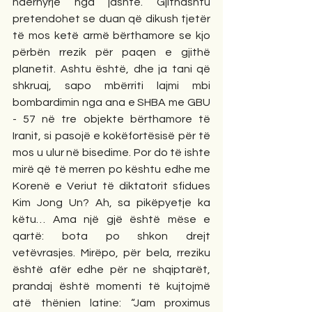
ndërhyrje nga jashtë. Gjithashtu 
pretendohet se duan që dikush tjetër 
të mos ketë armë bërthamore se kjo 
përbën rrezik për paqen e gjithë 
planetit. Ashtu është, dhe ja tani që 
shkruaj, sapo mbërriti lajmi mbi 
bombardimin nga ana e SHBA me GBU 
- 57 në tre objekte bërthamore të 
Iranit, si pasojë e kokëfortësisë për të 
mos u ulur në bisedime. Por do të ishte 
mirë që të merren po kështu edhe me 
Korenë e Veriut të diktatorit sfidues 
Kim Jong Un? Ah, sa pikëpyetje ka 
këtu… Ama një gjë është mëse e 
qartë: bota po shkon drejt 
vetëvrasjes. Mirëpo, për bela, rreziku 
është afër edhe për ne shqiptarët, 
prandaj është momenti të kujtojmë 
atë thënien latine: “Jam proximus 