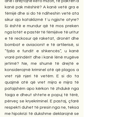
dhe i drejtojnë këto mizori, të paktën a 
kanë pak mëshirë? A kanë vetë gra e 
fëmijë dhe si do të ndiheshin vetë ata 
sikur ajo kataklizmë t`u ngjiste atyre? 
Si është e mundur që të mos preken 
nga lotët e pastër të fëmijëve të uritur 
e të reckosur që raketat, dronët dhe 
bombat e aviacionit e të artilerisë, si 
“fjala e fundit e shkencës”, u kanë 
vrarë prindërit dhe i kanë lënë rrugëve 
jetimë? Ne, me shumë të drejtë e 
konsiderojmë kriminel atë që plagos a 
vret një njeri të vetëm. E si do ta 
quajmë atë që vret mijra e mijra të 
pafajshëm apo kërkon të zhdukë nga 
faqja e dheut shtete e popuj të tërë, 
përveç se kryekriminel. E pastaj, çfarë 
respekti duhet të presin nga ne, teksa 
me hipokrizi të dukshme deklarojnë se 