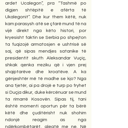
ardet Ucalegon”, pra “Tashmë po 
digjen shtëpitë e afërta të 
Ukalegonit”. Dhe kur them këtë, nuk 
kam parasysh atë se çfarë mund të na 
vijë direkt nga këto histori, por 
kryesisht faktin se Serbia po shpejton 
ta fuqizojë armatosjen e ushtrisë së 
saj, që sipas mendjes satanike të 
presidentit skuth Aleksandar Vuçiç, 
shkak qenka rreziku që i vjen prej 
shqiptarëve dhe kroatëve. A ka 
gënjeshtër më të madhe se kjo? Nga 
ana tjetër, ai pa drojë e turp po fryhet 
si Duçja dikur, duke kërcënuar se mund 
ta rimarrë Kosovën. Sipas tij, tani 
është momenti oportun për ta bërë 
këtë dhe çuditërisht nuk shohim 
ndonjë reagim as nga 
ndërkombëtarët, aleatë me ne. Në 