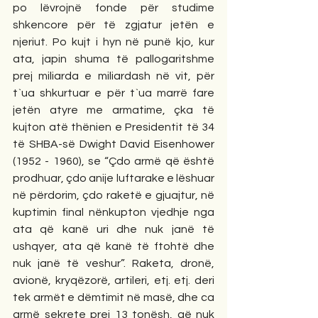
po lëvrojnë fonde për studime 
shkencore për të zgjatur jetën e 
njeriut. Po kujt i hyn në punë kjo, kur 
ata, japin shuma të pallogaritshme 
prej miliarda e miliardash në vit, për 
t`ua shkurtuar e për t`ua marrë fare 
jetën atyre me armatime, çka të 
kujton atë thënien e Presidentit të 34 
të SHBA-së Dwight David Eisenhower 
(1952 - 1960), se “Çdo armë që është 
prodhuar, çdo anije luftarake e lëshuar 
në përdorim, çdo raketë e gjuajtur, në 
kuptimin final nënkupton vjedhje nga 
ata që kanë uri dhe nuk janë të 
ushqyer, ata që kanë të ftohtë dhe 
nuk janë të veshur”. Raketa, dronë, 
avionë, kryqëzorë, artileri, etj. etj. deri 
tek armët e dëmtimit në masë, dhe ca 
armë sekrete prej 13 tonësh, që nuk 