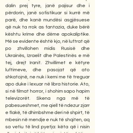
dalin prej tyre, janë pajisur dhe i 
përdorin, janë sofistikuar si kurrë më 
parë, dhe kanë mundësi asgjësuese 
që nuk ta rrok as fantazia, duke bërë 
kështu krime dhe dëme apokaliptike. 
Më se evidente është kjo, në luftrat që 
po zhvillohen midis Rusisë dhe 
Ukrainës, Izraelit dhe Palestinës e më 
tej, drejt Iranit. Zhvillimet e këtyre 
luftimeve, dhe pasojat që ato 
shkatojnë, ne nuk i kemi me të treguar 
apo duke i lexuar në libra historie. Ato, 
si në filmat horror, i shohim sapo hapim 
televizorët. Skena nga më të 
pabesueshmet, me qiell të ndezur zjarr 
e flakë, të dhimbshme deri në shpirt, të 
mbesin në mendje e nuk të shqiten, aq 
sa vetiu të lind pyetja: këta që i nisin 