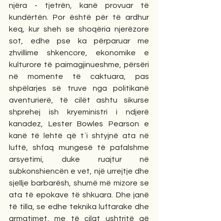
njëra - tjetrën, kanë provuar të 
kundërtën. Por është për të ardhur 
keq, kur sheh se shoqëria njerëzore 
sot, edhe pse ka përparuar me 
zhvillime shkencore, ekonomike e 
kulturore të paimagjinueshme, përsëri 
në momente të caktuara, pas 
shpëlarjes së truve nga politikanë 
aventurierë, të cilët ashtu sikurse 
shprehej ish kryeministri i ndjerë 
kanadez, Lester Bowles Pearson e 
kanë të lehtë që t`i shtyjnë ata në 
luftë, shfaq mungesë të pafalshme 
arsyetimi, duke ruajtur në 
subkonshiencën e vet, një urrejtje dhe 
sjellje barbarësh, shumë më mizore se 
ata të epokave të shkuara. Dhe janë 
të tilla, se edhe teknika luftarake dhe 
armatimet, me të cilat ushtritë që 