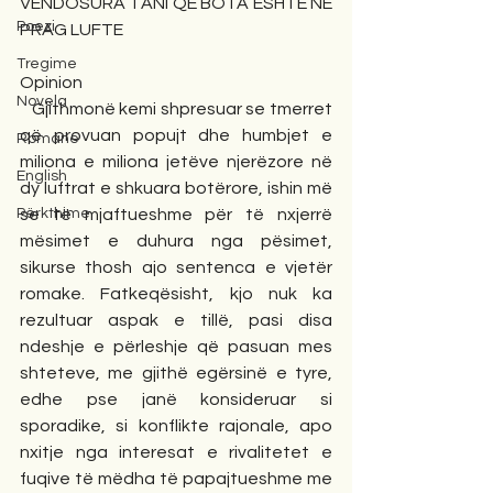
VENDOSURA TANI QË BOTA ËSHTË NË 
Poezi
PRAG LUFTE
Tregime
Opinion
Novela
   Gjithmonë kemi shpresuar se tmerret 
që provuan popujt dhe humbjet e 
Romane
miliona e miliona jetëve njerëzore në 
English
dy luftrat e shkuara botërore, ishin më 
Përkthime
se të mjaftueshme për të nxjerrë 
mësimet e duhura nga pësimet, 
sikurse thosh ajo sentenca e vjetër 
romake. Fatkeqësisht, kjo nuk ka 
rezultuar aspak e tillë, pasi disa 
ndeshje e përleshje që pasuan mes 
shteteve, me gjithë egërsinë e tyre, 
edhe pse janë konsideruar si 
sporadike, si konflikte rajonale, apo 
nxitje nga interesat e rivalitetet e 
fuqive të mëdha të papajtueshme me 