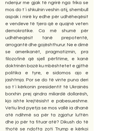
ndenjur me gjak të ngrirë nga frika se 
mos do t`i shkulnin veshin atij, shembull 
aspak i mirë ky edhe për udhëheqësit 
e vendeve të tjera që e quajnë veten 
demokratike. Ca më shumë për 
udhëheqësit tanë prepotentë, 
arrogantë dhe gojështhurur. Ne e dimë 
se amerikanët, pragmatizmin, pra 
filozofinë që sjell përfitime, e kanë 
doktrinën bazë ku mbështetet e gjithë 
politika e tyre, e sidomos ajo e 
jashtmja. Por se do të vinte puna deri 
sa t`i kërkonin presidentit të Ukrainës 
borxhin prej qindra miliardë dollarësh, 
kjo ishte krejtësisht e pabesueshme. 
Vetiu lind pyetja se mos vallë ia dhanë 
atë ndihmë sa për ta zgjatur luftën 
dhe jo për ta fituar atë? Dikush do të 
thotë se ndofta zoti Trump e kërkoi 