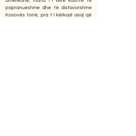
amerikane, mund t`i vërë kushte të 
papranueshme dhe të disfavorshme 
Kosovës tonë, pra t`i kërkojë asaj që 
gjoja për hir të ruajtjes së stabilitetit 
në Ballkan, duhet t`i bëni këto e ato 
lëshime kriminelit Aleksandar Vuçiç. 
Ose më keq akoma: Po nuk bëtë si u 
them unë, pra po nuk u bëtë “më të 
dëgjueshëm”, do të na paguani të 
gjitha shpenzimet që aviacioni ynë 
luftarak bëri ato 78 ditët që 
bombarduan Beogradin. Përsëri do 
heshtëte Ministira jonë e Jashtme? Ne 
si popull e përshëndetëm qëndrimin e 
Kryeministrit tonë përballë 
përfaqësuesit të Federatës Ruse për 
agresionin e tyre në Ukrainë. Po tani, 
çfarë qëndrimi mbajmë ne shqiptarët? 
Jemi dakord që t`i kthehen krahët nga 