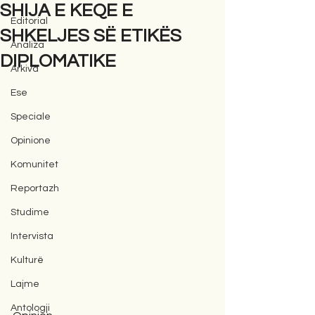
SHIJA E KEQE E
Editorial
SHKELJES SË ETIKËS
Analiza
DIPLOMATIKE
Arkiva
Ese
Speciale
Opinione
Komunitet
Reportazh
Studime
Intervista
Kulturë
Lajme
Antologji