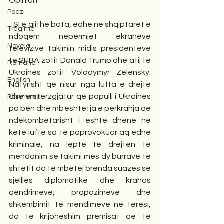
Opinion
Poezi
   Si e gjithë bota, edhe ne shqiptarët e 
Tregime
ndoqëm nëpërmjet ekraneve 
Novela
televizive takimin midis presidentëve 
të SHBA zotit Donald Trump dhe atij të 
Romane
Ukrainës zotit Volodymyr Zelensky. 
English
Natyrisht që nisur nga lufta e drejtë 
dhe e stërzgjatur që populli i Ukrainës 
Përkthime
po bën dhe mbështetja e përkrahja që 
ndëkombëtarisht i është dhënë në 
këtë luftë sa të paprovokuar aq edhe 
kriminale, na jepte të drejtën të 
mendonim se takimi mes dy burrave të 
shtetit do të mbetej brenda suazës së 
sjelljes diplomatike dhe krahas 
qëndrimeve, propozimeve dhe 
shkëmbimit të mendimeve në tërësi, 
do të krijoheshim premisat që të 