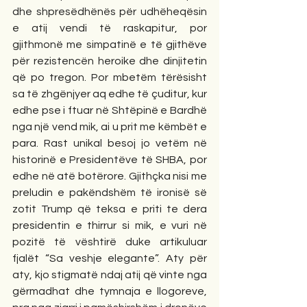
dhe shpresëdhënës për udhëheqësin 
e atij vendi të raskapitur, por 
gjithmonë me simpatinë e të gjithëve 
për rezistencën heroike dhe dinjitetin 
që po tregon. Por mbetëm tërësisht 
sa të zhgënjyer aq edhe të çuditur, kur 
edhe pse i ftuar në Shtëpinë e Bardhë 
nga një vend mik, ai u prit me këmbët e 
para. Rast unikal besoj jo vetëm në 
historinë e Presidentëve të SHBA, por 
edhe në atë botërore. Gjithçka nisi me 
preludin e pakëndshëm të ironisë së 
zotit Trump që teksa e priti te dera 
presidentin e thirrur si mik, e vuri në 
pozitë të vështirë duke artikuluar 
fjalët “Sa veshje elegante”. Aty për 
aty, kjo stigmatë ndaj atij që vinte nga 
gërmadhat dhe tymnaja e llogoreve, 