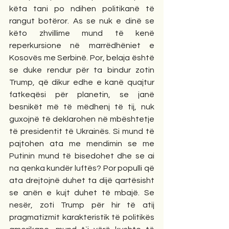
këta tani po ndihen politikanë të 
rangut botëror. As se nuk e dinë se 
këto zhvillime mund të kenë 
reperkursione në marrëdhëniet e 
Kosovës me Serbinë. Por, belaja është 
se duke rendur për ta bindur zotin 
Trump, që dikur edhe e kanë quajtur 
fatkeqësi për planetin, se janë 
besnikët më të mëdhenj të tij, nuk 
guxojnë të deklarohen në mbështetje 
të presidentit të Ukrainës. Si mund të 
pajtohen ata me mendimin se me 
Putinin mund të bisedohet dhe se ai 
na qenka kundër luftës? Por populli që 
ata drejtojnë duhet ta dijë qartësisht 
se anën e kujt duhet të mbajë. Se 
nesër, zoti Trump për hir të atij 
pragmatizmit karakteristik të politikës 