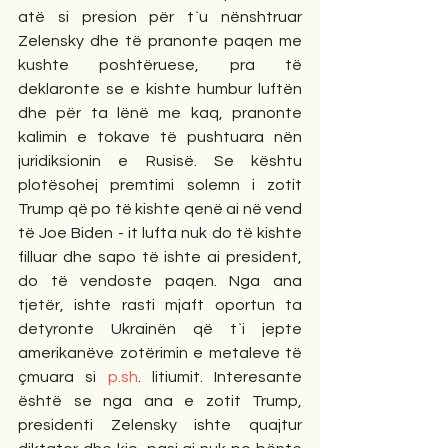
atë si presion për t`u nënshtruar 
Zelensky dhe të pranonte paqen me 
kushte poshtëruese, pra të 
deklaronte se e kishte humbur luftën 
dhe për ta lënë me kaq, pranonte 
kalimin e tokave të pushtuara nën 
juridiksionin e Rusisë. Se kështu 
plotësohej premtimi solemn i zotit 
Trump që po të kishte qenë ai në vend 
të Joe Biden - it lufta nuk do të kishte 
filluar dhe sapo të ishte ai president, 
do të vendoste paqen. Nga ana 
tjetër, ishte rasti mjaft oportun ta 
detyronte Ukrainën që t`i jepte 
amerikanëve zotërimin e metaleve të 
çmuara si 
p.sh
. litiumit. Interesante 
është se nga ana e zotit Trump, 
presidenti Zelensky ishte quajtur 