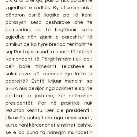
diktator dhe kjo, pasi ai nuk po bënte 
zgjedhjet e radhës. Ky etiketim nuk i 
qëndron asnjë llogjike po të kemi 
parasysh sesa qesharake dhe të 
pamundura do të tingëllonin këto 
zgjedhje nën zjarrin e pareshtur të 
armikut që ka hyrë brenda territorit të 
saj. Pastaj, si mund ta quash të tillë një 
Komandant të Përgjithshëm i cili po i 
bën ballë trimërisht telasheve e 
sakrificave që imponon kjo luftë e 
padrejtë? Është krijuar mendimi se 
SHBA nuk devijon nga parimet e saj në 
politikat e jashtme, kur ndërrohen 
presidentët. Por në praktikë nuk 
rezulton kështu. Deri dje presidenti i 
Ukrainës quhej hero nga amerikanët, 
kurse tani kërcënohet e nxirret jashtë, 
se e do puna ta ndreqim muhabetin 