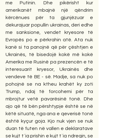
me Putinin. Dhe pikërisht kur 
amerikanët mbajnë një qëndrim 
kërcënues për ta gjunjëzuar e 
dekurajuar popullin ukrainas, deri edhe 
me sanksione, vendet kryesore të 
Evropës po e përkrahin atë. Ata nuk 
kanë si ta panojnë që për çështjen e 
Ukrainës, të bisedojë kokë më kokë 
Amerika me Rusinë pa prezencën e të 
interesuarit kryesor, Ukrainës dhe 
vendeve të BE - së. Madje, sa nuk po 
pohojnë se na ktheu krahët ky zoti 
Trump, ndaj të forcohemi për ta 
mbrojtur vetë pavarësinë tonë. Dhe 
ajo që të bën përshtypje është se në 
këtë situatë, nga ana e qeverisë tonë 
është kyçur goja. Kjo nuk vjen se nuk 
duan të futen në vallen e deklaratave 
se kujt t`ia prishin e kujt t`ia ndreqin, se 