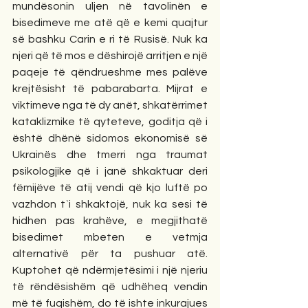
mundësonin uljen në tavolinën e 
bisedimeve me atë që e kemi quajtur 
së bashku Carin e ri të Rusisë. Nuk ka 
njeri që të mos e dëshirojë arritjen e një 
paqeje të qëndrueshme mes palëve 
krejtësisht të pabarabarta. Mijrat e 
viktimeve nga të dy anët, shkatërrimet 
kataklizmike të qyteteve, goditja që i 
është dhënë sidomos ekonomisë së 
Ukrainës dhe tmerri nga traumat 
psikologjike që i janë shkaktuar deri 
fëmijëve të atij vendi që kjo luftë po 
vazhdon t`i shkaktojë, nuk ka sesi të 
hidhen pas krahëve, e megjithatë 
bisedimet mbeten e vetmja 
alternativë për ta pushuar atë. 
Kuptohet që ndërmjetësimi i një njeriu 
të rëndësishëm që udhëheq vendin 
më të fuqishëm, do të ishte inkurajues 