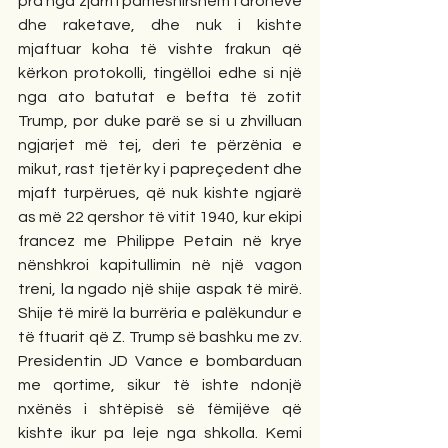
pra nga zjarri i pamëshirshëm i dronëve 
dhe raketave, dhe nuk i kishte 
mjaftuar koha të vishte frakun që 
kërkon protokolli, tingëlloi edhe si një 
nga ato batutat e befta të zotit 
Trump, por duke parë se si u zhvilluan 
ngjarjet më tej, deri te përzënia e 
mikut, rast tjetër ky i papreçedent dhe 
mjaft turpërues, që nuk kishte ngjarë 
as më 22 qershor të vitit 1940, kur ekipi 
francez me Philippe Petain në krye 
nënshkroi kapitullimin në një vagon 
treni, la ngado një shije aspak të mirë. 
Shije të mirë la burrëria e palëkundur e 
të ftuarit që Z. Trump së bashku me zv. 
Presidentin JD Vance e bombarduan 
me qortime, sikur të ishte ndonjë 
nxënës i shtëpisë së fëmijëve që 
kishte ikur pa leje nga shkolla. Kemi 