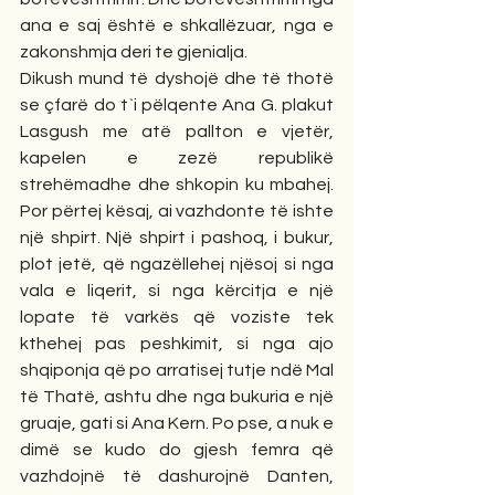
ana e saj është e shkallëzuar, nga e 
zakonshmja deri te gjenialja. 
Dikush mund të dyshojë dhe të thotë 
se çfarë do t`i pëlqente Ana G. plakut 
Lasgush me atë pallton e vjetër, 
kapelen e zezë republikë 
strehëmadhe dhe shkopin ku mbahej. 
Por përtej kësaj, ai vazhdonte të ishte 
një shpirt. Një shpirt i pashoq, i bukur, 
plot jetë, që ngazëllehej njësoj si nga 
vala e liqerit, si nga kërcitja e një 
lopate të varkës që voziste tek 
kthehej pas peshkimit, si nga ajo 
shqiponja që po arratisej tutje ndë Mal 
të Thatë, ashtu dhe nga bukuria e një 
gruaje, gati si Ana Kern. Po pse, a nuk e 
dimë se kudo do gjesh femra që 
vazhdojnë të dashurojnë Danten, 