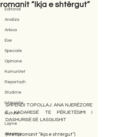
romanit “Ikja e shtërgut”
Editorial
Analiza
Arkiva
Ese
Speciale
Opinione
Komunitet
Reportazh
Studime
Intervista
SHPENDI TOPOLLAJ: ANA NJERËZORE 
E KADARESË TE PËRJETËSIMI I 
Kulturë
DASHURISË SË  LASGUSHIT
Lajme
Antologji
(Rreth romanit “Ikja e shtërgut”)