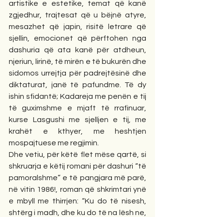
artistike e estetike, temat që kanë 
zgjedhur, trajtesat që u bëjnë atyre, 
mesazhet që japin, risitë letrare që 
sjellin, emocionet që përftohen nga 
dashuria që ata kanë për atdheun, 
njeriun, lirinë, të mirën e të bukurën dhe 
sidomos urrejtja për padrejtësinë dhe 
diktaturat, janë të pafundme. Të dy 
ishin sfidantë; Kadareja me penën e tij 
të guximshme e mjaft të rrafinuar, 
kurse Lasgushi me sjelljen e tij, me 
krahët e kthyer, me heshtjen 
mospajtuese me regjimin. 
Dhe vetiu, për këtë flet mëse qartë, si 
shkruarja e këtij romani për dashuri “të 
pamoralshme” e të pangjara më parë, 
në vitin 1986!, roman që shkrimtari ynë 
e mbyll me thirrjen: “Ku do të nisesh, 
shtërg i madh, dhe ku do të na lësh ne, 