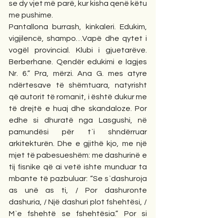
se dy vjet më parë, kur kisha qenë këtu 
me pushime. 
Pantallona burrash, kinkaleri. Edukim, 
vigjilencë, shampo…Vapë dhe qytet i 
vogël provincial. Klubi i gjuetarëve. 
Berberhane. Qendër edukimi e lagjes 
Nr. 6.” Pra, mërzi. Ana G. mes atyre 
ndërtesave të shëmtuara, natyrisht 
që autorit të romanit, i është dukur me 
të drejtë e huaj dhe skandaloze. Por 
edhe si dhuratë nga Lasgushi, në 
pamundësi për t`i shndërruar 
arkitekturën. Dhe e gjithë kjo, me një 
mjet të pabesueshëm: me dashurinë e 
tij fisnike që ai vetë ishte munduar ta 
mbante të pazbuluar: “Se s`dashuroja 
as unë as ti, / Por dashuronte 
dashuria, / Një dashuri plot fshehtësi, / 
M`e fshehtë se fshehtësia.” Por si 