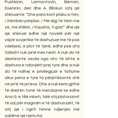
Pushkinin, Lermontovin, Bërnsin, 
Eseninin, deri dhe A. Bllokun (atij që 
shkruante: “Dhe para korit plaku si trim, 
/ Këmbën përplas: / Më digj të tërin me 
zë, me shikim, / Ksjusha, ti gaz!” dhe që 
qe shkruar edhe një novelë për një 
vajzë sovjetike të dashuruar me të pas 
vdekjes), e plot të tjerë, edhe pse ata 
fizikisht nuk janë mes nesh. A nuk do të 
dëshironte secila nga ato të ishte e 
dashura e ndonjërit prej tyre dhe a nuk 
do të ndihej e privilegjuar e fatlume 
sikur pena e tyre ta përjetësonte atë 
në jetë të jetëve. Dhe a nuk kemi gjithë 
të drejtën tonë të mendojmë se edhe 
Ana G. e tillë mbeti, falë atij platonizmit 
të saj për magmën e të dashuruarit, të 
atij që i ngriti himne ndjenjës më 
sublime që njeriu ka. 