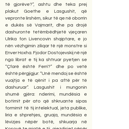
të gjorëve?”, ashtu dhe teka prej 
plakut Goethe e Lasgushit, që 
vepronte lirshëm, sikur të qe në oborrin 
e dukës së Vajmarit, dhe pa drojë 
dashuronte tetëmbëdhjetë vjeçaren 
Ulrika fon Livencovin shqiptare, e jo 
nën vëzhgimin ziliqar të një monstre si 
Enver Hoxha. Fjodor Dostojevskij në një 
nga librat e tij ka shtruar pyetjen se 
“Çfarë është Ferri?” dhe po vetë 
është përgjigjur: “Unë mendoj se është 
vuajtja e të qënit i pa aftë për të 
dashuruar”. Lasgushit i mungonin 
shumë gjëra: nderimi, mundësia e 
botimit për ato që shkruante sipas 
formimit të tij intelektual, jeta publike, 
liria e shprehjes, gruaja, mundësia e 
lëvizjes nëpër botë, shkuarja në 
Kosovë te miqtë e tij, gjezdisjet nëpër 