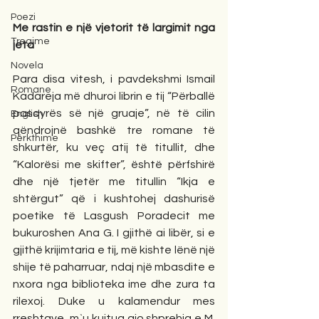
Poezi
Me rastin e një vjetorit të largimit nga 
Tregime
jeta
Novela
Para disa vitesh, i pavdekshmi Ismail 
Romane
Kadareja më dhuroi librin e tij “Përballë 
pasqyrës së një gruaje”, në të cilin 
English
qëndrojnë bashkë tre romane të 
Përkthime
shkurtër, ku veç atij të titullit, dhe 
“Kalorësi me skifter”, është përfshirë 
dhe një tjetër me titullin “Ikja e 
shtërgut” që i kushtohej dashurisë 
poetike të Lasgush Poradecit me 
bukuroshen Ana G. I gjithë ai libër, si e 
gjithë krijimtaria e tij, më kishte lënë një 
shije të paharruar, ndaj një mbasdite e 
nxora nga biblioteka ime dhe zura ta 
rilexoj. Duke u kalamendur mes 
rreshtave, m`u kujtua ajo shprehja e M. 