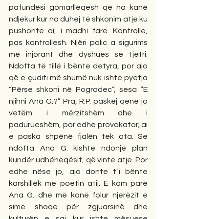
pafundësi gomarllëqesh që na kanë 
ndjekur kur na duhej të shkonim atje ku 
pushonte ai, i madhi fare. Kontrolle, 
pas kontrollesh. Njëri polic a sigurims 
më injorant dhe dyshues se tjetri. 
Ndofta të tillë i bënte detyra, por ajo 
që e çuditi më shumë nuk ishte pyetja 
“Përse shkoni në Pogradec”, sesa “E 
njihni Ana G.?” Pra, R.P. paskej qënë jo 
vetëm i mërzitshëm dhe i 
padurueshëm, por edhe provokator; ai 
e paska shpënë fjalën tek ata. Se 
ndofta Ana G. kishte ndonjë plan 
kundër udhëheqësit, që vinte atje. Por 
edhe nëse jo, ajo donte t`i bënte 
karshillëk me poetin atij. E kam parë 
Ana G. dhe më kanë folur njerëzit e 
sime shoqe për zgjuarsinë dhe 
kulturën e saj kur ishte mësuese 