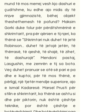
mund të mos merrej vesh kjo dashuri e 
çuditshme, ku edhe ajo midis dy të 
rinjve gjimnazistë, bëhej objekt 
theshethemesh të pafund? Maksim 
Gorki duke folur për përditshmërinë e 
shkrimtarit, pra për qënien e tij njeri, ka 
thënë se “Shkrimtari nuk duhet të jetë 
Robinson... duhet të jetojë jetën, të 
thërrasë, të qeshë, të shajë, të zihet, 
të dashurojë”. Mendoni pastaj, 
Lasgushin, me zemrën e tij sa bota. 
Veç duhet pranuar se atë së pari e pa 
dhe e kuptoi, për të mos thënë, e 
përligji, një tjetër mendje superiore, ajo 
e Ismail Kadaresë. Marsel Prusti për 
stilin e shkrimtarit, ka thënë se ashtu si 
dhe për piktorin, nuk është çështje 
teknike, por është çështje e 
botëvështrimit. Dhe botëvështrimi nga 