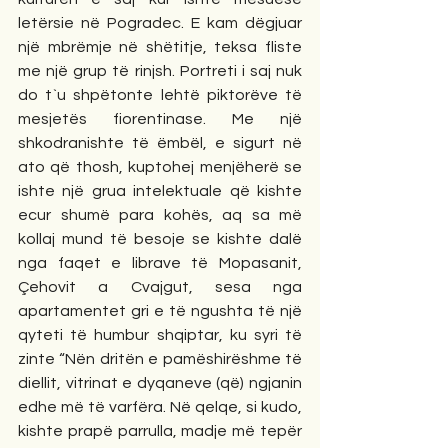
letërsie në Pogradec. E kam dëgjuar 
një mbrëmje në shëtitje, teksa fliste 
me një grup të rinjsh. Portreti i saj nuk 
do t`u shpëtonte lehtë piktorëve të 
mesjetës fiorentinase. Me një 
shkodranishte të ëmbël, e sigurt në 
ato që thosh, kuptohej menjëherë se 
ishte një grua intelektuale që kishte 
ecur shumë para kohës, aq sa më 
kollaj mund të besoje se kishte dalë 
nga faqet e librave të Mopasanit, 
Çehovit a Cvajgut, sesa nga 
apartamentet gri e të ngushta të një 
qyteti të humbur shqiptar, ku syri të 
zinte “Nën dritën e pamëshirëshme të 
diellit, vitrinat e dyqaneve (që) ngjanin 
edhe më të varfëra. Në qelqe, si kudo, 
kishte prapë parrulla, madje më tepër 