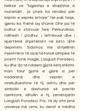
Nekse se “Ngjeshja e skajshme e 
materialit... ja çfarë ka rëndësi për 
krijimin e veprës letrare”. Në pak faqe, 
gjeniu ka thënë aq shumë. Dhe pa të 
lodhur e sforcuar fare. Përkundrazi, 
ndihesh i çlodhur, i lehtësuar dhe i 
ripërtërirë shpirtërisht në këto ditë 
deprimimi. Sidomos me shtjellimin 
mjeshtëror të asaj historisë olimpike të 
poetit tonë magjik, Lasgush Poradeci, 
ku dhe do të ndalem gjatë këtij shkrimi. 
Kam folur gjatë e gjerë si për 
Kadarenë dhe veprën e 
mrekullueshme të tij, ashtu dhe për 
simbolin e dashurisë së pastër 
njerëzore, idhullin e tij, zemërzjarrin 
Lasgush Poradeci. Por, të dy ata janë 
universe më vete, ku vlerat e mëdha 