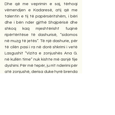
Dhe që me veprimin e saj, tërhoqi 
vëmendjen e Kadaresë, atij që me 
talentin e tij të papërsëritshëm, i bëri 
dhe i bën nder gjithë Shqipërisë dhe 
shkoq kaq mjeshtërisht fuqinë 
ripërtëritëse të dashurisë, “sidomos 
në muzg të jetës”. Të një dashurie, për 
të cilën pasi i ra në dorë shkrimi i vetë 
Lasgushit “Vizita e zonjushës Ana G. 
në kullën time” nuk kishte më asnjë fije 
dyshimi. Për më tepër, ju rrit nderimi për 
atë zonjushë, derisa duke hyrë brenda 
asaj “kulle”, kujdesej të mos e vriste 
hijen që ajo kishte lënë duke ngjitur 
ato shkallë. Por ngjarjet marrin një 
kthesë krejt të papritur: kur Ismaili 
takon Lasgushin, i cili “kishte po atë 
buzëqeshje si vitin që shkoi”, ky i fundit 
u kthye te ai karakteri rebel i tij, gjë që i 