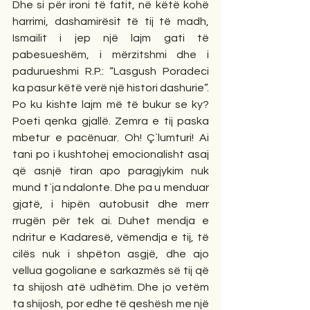
Dhe si për ironi të fatit, në këtë kohë 
harrimi, dashamirësit të tij të madh, 
Ismailit i jep një lajm gati të 
pabesueshëm, i mërzitshmi dhe i 
padurueshmi R.P.: “Lasgush Poradeci 
ka pasur këtë verë një histori dashurie”. 
Po ku kishte lajm më të bukur se ky? 
Poeti qenka gjallë. Zemra e tij paska 
mbetur e pacënuar. Oh! Ç`lumturi! Ai 
tani po i kushtohej emocionalisht asaj 
që asnjë tiran apo paragjykim nuk 
mund t`ja ndalonte. Dhe pa u menduar 
gjatë, i hipën autobusit dhe merr 
rrugën për tek ai. Duhet mendja e 
ndritur e Kadaresë, vëmendja e tij, të 
cilës nuk i shpëton asgjë, dhe ajo 
vellua gogoliane e sarkazmës së tij që 
ta shijosh atë udhëtim. Dhe jo vetëm 
ta shijosh, por edhe të qeshësh me një 