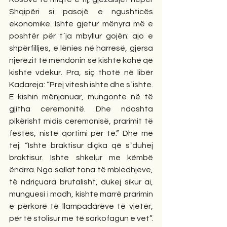
Shqipëri si pasojë e ngushticës 
ekonomike. Ishte gjetur mënyra më e 
poshtër për t`ja mbyllur gojën: ajo e 
shpërfilljes, e lënies në harresë, gjersa 
njerëzit të mendonin se kishte kohë që 
kishte vdekur. Pra, siç thotë në libër 
Kadareja: “Prej vitesh ishte dhe s`ishte. 
E kishin mënjanuar, mungonte në të 
gjitha ceremonitë. Dhe ndoshta 
pikërisht midis ceremonisë, prarimit të 
festës, niste qortimi për të.” Dhe më 
tej: “Ishte braktisur diçka që s`duhej 
braktisur. Ishte shkelur me këmbë 
ëndrra. Nga sallat tona të mbledhjeve, 
të ndriçuara brutalisht, dukej sikur ai, 
munguesi i madh, kishte marrë prarimin 
e përkorë të llampadarëve të vjetër, 
për të stolisur me të sarkofagun e vet”. 