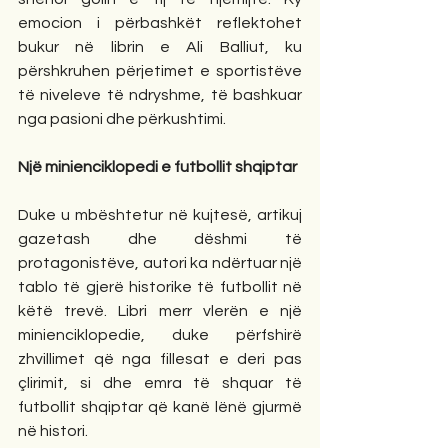
emocion i përbashkët reflektohet 
bukur në librin e Ali Balliut, ku 
përshkruhen përjetimet e sportistëve 
të niveleve të ndryshme, të bashkuar 
nga pasioni dhe përkushtimi.
Një minienciklopedi e futbollit shqiptar
Duke u mbështetur në kujtesë, artikuj 
gazetash dhe dëshmi të 
protagonistëve, autori ka ndërtuar një 
tablo të gjerë historike të futbollit në 
këtë trevë. Libri merr vlerën e një 
minienciklopedie, duke përfshirë 
zhvillimet që nga fillesat e deri pas 
çlirimit, si dhe emra të shquar të 
futbollit shqiptar që kanë lënë gjurmë 
në histori.