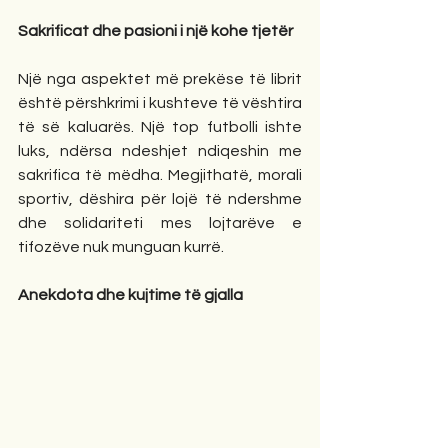
Sakrificat dhe pasioni i një kohe tjetër
Një nga aspektet më prekëse të librit 
është përshkrimi i kushteve të vështira 
të së kaluarës. Një top futbolli ishte 
luks, ndërsa ndeshjet ndiqeshin me 
sakrifica të mëdha. Megjithatë, morali 
sportiv, dëshira për lojë të ndershme 
dhe solidariteti mes lojtarëve e 
tifozëve nuk munguan kurrë.
Anekdota dhe kujtime të gjalla