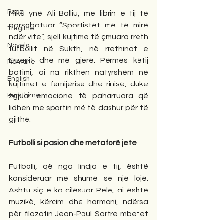
Poezi
Miku ynë Ali Balliu, me librin e tij të 
porsabotuar “Sportistët më të mirë 
Tregime
ndër vite”, sjell kujtime të çmuara rreth 
Novela
futbollit në Sukth, në rrethinat e 
Erzenit dhe më gjerë. Përmes këtij 
Romane
botimi, ai na rikthen natyrshëm në 
English
kujtimet e fëmijërisë dhe rinisë, duke 
Përkthime
zgjuar emocione të paharruara që 
lidhen me sportin më të dashur për të 
gjithë.
Futbolli si pasion dhe metaforë jete
Futbolli, që nga lindja e tij, është 
konsideruar më shumë se një lojë. 
Ashtu siç e ka cilësuar Pele, ai është 
muzikë, kërcim dhe harmoni, ndërsa 
për filozofin Jean-Paul Sartre mbetet 