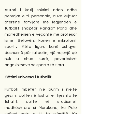
Autori i këtij shkrimi ndan edhe 
përvojat e tij personale, duke kujtuar 
afërsinë familjare me legjendën e 
futbollit shqiptar Panajot Pano dhe 
marrëdhënien e veçantë me profesor 
Ismet Bellovën, ikonën e mikrofonit 
sportiv. Këto figura kanë ushqyer 
dashurinë për futbollin, një ndjenjë që 
nuk u shua kurrë, pavarësisht 
angazhimeve në sporte të tjera.
Gëzimi universal i futbollit
Futbolli mbetet një burim i njëjtë 
gëzimi, qoftë në fushat e thjeshta të 
fshatit, qoftë në stadiumet 
madhështore si Marakana, ku Pele 
shënoi golin e tij të njëmijtë. Ky 