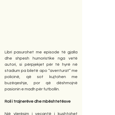
Libri pasurohet me episode të gjalla 
dhe shpesh humoristike nga vetë 
autori, si përpjekjet për të hyrë në 
stadium pa biletë apo “aventurat” me 
policinë, që sot kujtohen me 
buzëqeshje, por që dëshmojnë 
pasionin e madh për futbollin.
Roli i trajnerëve dhe mbështetësve
Një vlerësim i veçantë i kushtohet 