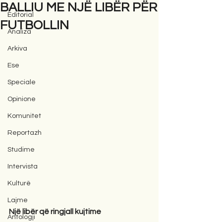
BALLIU ME NJË LIBËR PËR
Editorial
FUTBOLLIN
Analiza
Arkiva
Ese
Speciale
Opinione
Komunitet
Reportazh
Studime
Intervista
Kulturë
Lajme
Një libër që ringjall kujtime
Antologji