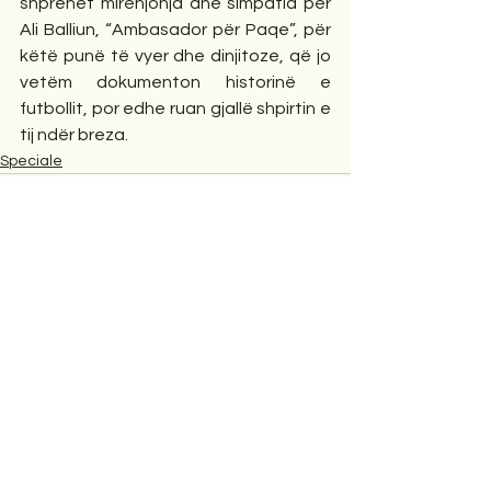
shprehet mirënjohja dhe simpatia për 
Ali Balliun, “Ambasador për Paqe”, për 
këtë punë të vyer dhe dinjitoze, që jo 
vetëm dokumenton historinë e 
futbollit, por edhe ruan gjallë shpirtin e 
tij ndër breza.
Speciale
1 Comment
Write a comment...