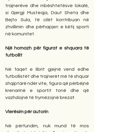
trajnerëve dhe mbështetësve lokalë, 
si Gjergji Musteqja, Daut Sheta dhe 
Bejto Sula, të cilët kontribuan në 
zhvillimin dhe përhapjen e këtij sporti 
në komunitet.
Një homazh për figurat e shquara të 
futbollit
Në faqet e librit gjejnë vend edhe 
futbollistët dhe trajnerët më të shquar 
shqiptarë ndër vite, figura që përbëjnë 
krenarinë e sportit tonë dhe që 
vazhdojnë të frymëzojnë brezat.
Vlerësim për autorin
Në përfundim, nuk mund të mos 