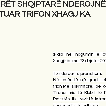
RËT SHQIPTARË NDEROJNË
TUAR TRIFON XHAGJIKA
gime
Novela
Romane
English
Përkth
(Fjala në inagurmin e bu
Xhagjikës me 23 dhjetor 20
Të nderuar të pranishëm,
Në emër të një grupi shk
tridhjetë shkrimtarë, që 
Tirana, miq të Klubit të 
Revistës Illz, revistë letra
përshëndes të gjithëve.