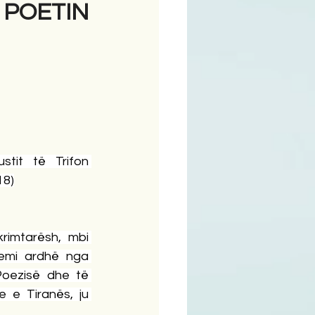
 POETIN
ime
stit të Trifon 
18)
rimtarësh, mbi 
kemi ardhë nga 
Poezisë dhe të 
re e Tiranës, ju 