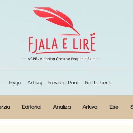
Hyrja
Artikuj
Revista Print
Rreth nesh
erziu
Editorial
Analiza
Arkiva
Ese
S
Reportazh
Studime
Intervista
Kulturë