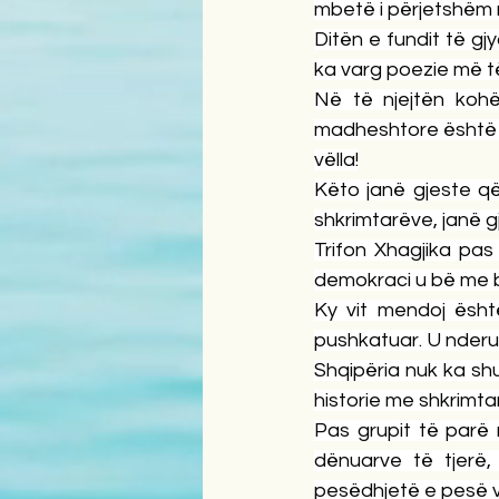
mbetë i përjetshëm n
Ditën e fundit të gjyq
ka varg poezie më t
Në të njejtën kohë
madheshtore është edh
vëlla!
Këto janë gjeste që
shkrimtarëve, janë g
Trifon Xhagjika pas
demokraci u bë me 
Ky vit mendoj është
pushkatuar. U nderu
Shqipëria nuk ka sh
historie me shkrimta
Pas grupit të parë 
dënuarve të tjerë,
pesëdhjetë e pesë v