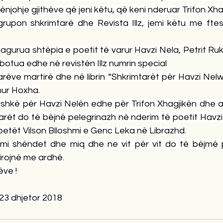
ënjohje gjithëve që jeni këtu, që keni nderuar Trifon Xha
grupon shkrimtarë dhe Revista Illz, jemi këtu me ftesë
nagurua shtëpia e poetit të varur Havzi Nela, Petrit Ruk
 botua edhe në revistën Illz numrin special
rëve martirë dhe në librin “Shkrimtarët për Havzi Nelwn”
mur Hoxha.
bashkë për Havzi Nelën edhe për Trifon Xhagjikën dhe a
rët do të bëjnë pelegrinazh në nderim të poetit Havzi 
poetët Vilson Blloshmi e Genc Leka në Librazhd.
kemi shëndet dhe miq dhe ne vit për vit do të bëjmë 
irojnë me ardhë.
ëve !
23 dhjetor 2018