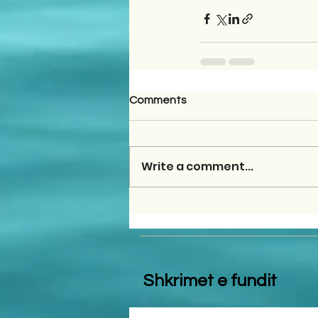
Comments
Write a comment...
Shkrimet e fundit