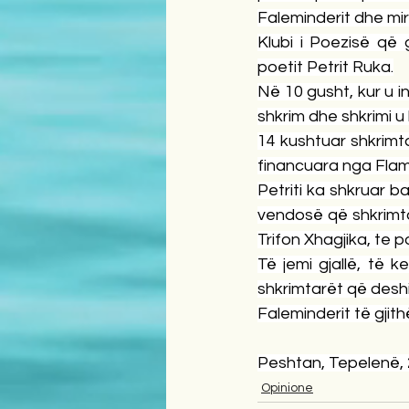
Faleminderit dhe mir
Klubi i Poezisë që 
poetit Petrit Ruka.
Në 10 gusht, kur u i
shkrim dhe shkrimi u
14 kushtuar shkrimta
financuara nga Fla
Petriti ka shkruar 
vendosë që shkrimta
Trifon Xhagjika, te 
Të jemi gjallë, të 
shkrimtarët që desh
Faleminderit të gjith
Peshtan, Tepelenë, 
Opinione