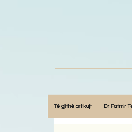
Të gjithë artikujt
Dr Fatmir T
Opinione
Komunitet