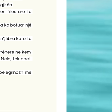
gjikën.
n fillestare të 
a ka botuar një 
, libra këto të 
tëhere ne kemi 
Nela, tek poeti 
pelegrinazh me 