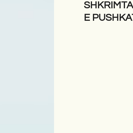
SHKRIMTA
E PUSHKA
Antologji
Poezi
Tre