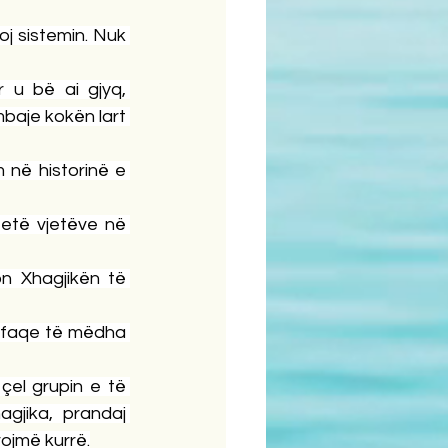
loj sistemin. Nuk 
u bë ai gjyq, 
mbaje kokën lart 
 në historinë e 
etë vjetëve në 
n Xhagjikën të 
 faqe të mëdha 
el grupin e të 
gjika, prandaj 
ojmë kurrë.