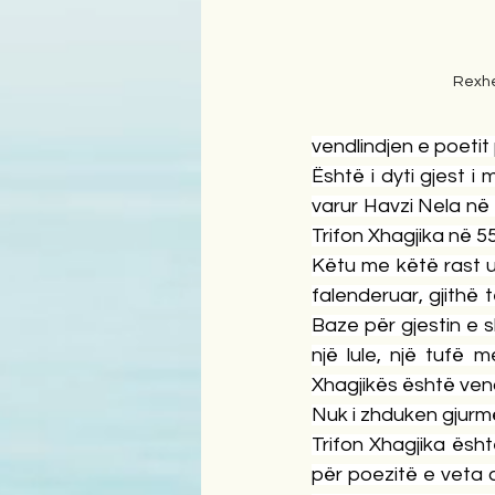
Rexh
vendlindjen e poetit
Është i dyti gjest i
varur Havzi Nela në 3
Trifon Xhagjika në 55 
Këtu me këtë rast u
falenderuar, gjithë
Baze për gjestin e s
një lule, një tufë 
Xhagjikës është ven
Nuk i zhduken gjurmë
Trifon Xhagjika ësh
për poezitë e veta a