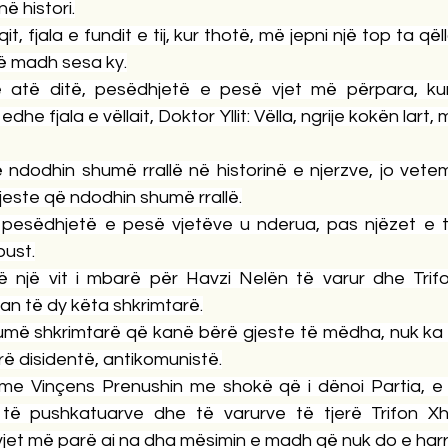
ë histori.
it, fjala e fundit e tij, kur thotë, më jepni një top ta qël
ë madh sesa ky.
 atë ditë, pesëdhjetë e pesë vjet më përpara, kur 
e fjala e vëllait, Doktor Yllit: Vëlla, ngrije kokën lart, 
 ndodhin shumë rrallë në historinë e njerzve, jo vetem
jeste që ndodhin shumë rrallë.
 pesëdhjetë e pesë vjetëve u nderua, pas njëzet e t
bust.
 një vit i mbarë për Havzi Nelën të varur dhe Trifo
an të dy këta shkrimtarë.
umë shkrimtarë që kanë bërë gjeste të mëdha, nuk ka
rë disidentë, antikomunistë.
me Vinçens Prenushin me shokë që i dënoi Partia, e ç
 të pushkatuarve dhe të varurve të tjerë Trifon Xha
jet më parë ai na dha mësimin e madh që nuk do e harr