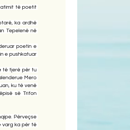
atimit të poetit 
tarë, ka ardhë 
an Tepelenë në 
deruar poetin e 
tin e pushkatuar 
ë tjerë për tu 
alenderue Mero 
uan, ku të venë 
pisë së Trifon 
hqipe. Përveçse 
 varg ka për të 