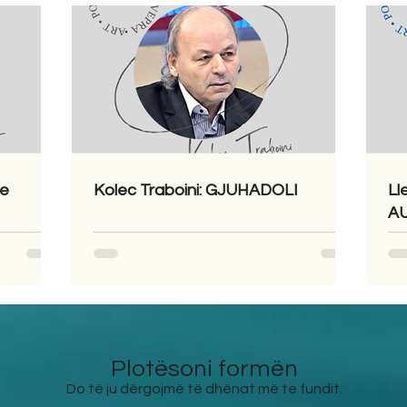
he
Kolec Traboini: GJUHADOLI
Ll
A
Plotësoni formën
Do të ju dërgojmë të dhënat më te fundit.