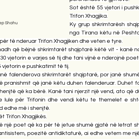
Sot është 55 vjetori i pushk
Trifon Xhagjika.
ep Shahu
Ky grup shkrimtarësh shqip
nga Tirana këtu në Pesht
 për të nderuar Trifon Xhagjiken dhe veten e tyre.
 madh që bëjnë shkrimtarët shqiptarë këtë vit - kanë n
0 vjetorin e varjes së tij dhe tani vijnë e nderojnë poe
vjetorin e pushkatimit të tij.
në falenderova shkrimtarët shqiptarë, por janë shumë t
 të pranishmit që janë këtu duhen falenderuar. Duhet f
henjtë që ka bërë. Kanë tani njerzit një vend, ato që d
me lule për Trifonin dhe vendi këtu te themelet e shtë
d edhe më i shenjtë.
t Trifon Xhagjikës.
të një poet që ka për të jetue shumë gjatë në letrat s
ntisistem, poezitë antidiktaturë, ai edhe vetem me një