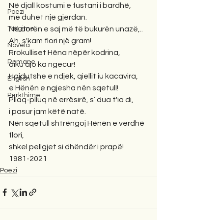
Në djall kostumi e fustani i bardhë,
Poezi
me duhet një gjerdan.
Në dorën e saj më të bukurën unazë,..
Tregime
Ah, s'kam flori një gram!
Novela
Rrokulliset Hëna nëpër kodrina,
Romane
diku ajo ka ngecur!
Hajdutshe e ndjek, qiellit iu kacavira,
English
e Hënën e ngjesha nën sqetull!
Përkthime
Pllaq-plluq në errësirë, s’ dua t'ia di,
i pasur jam këtë natë.
Nën sqetull shtrëngoj Hënën e verdhë 
flori,
shkel pellgjet si dhëndër i prapë!
1981-2021
Poezi