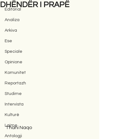
DHËNDËR I PRAPË
Editorial
Analiza
Arkiva
Ese
Speciale
Opinione
Komunitet
Reportazh
Studime
Intervista
Kulturë
Lajme
Thani Naqo
Antologji